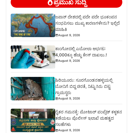
ಪ್ರಮುಖ ಸುದ್ದಿ
ಜಪಾನ್ ದೇಶದಲ್ಲಿ ಪದೇ ಪದೇ ಭೂಕಂಪನ
ಸಂಭವಿಸಲು ಮುಖ್ಯ ಕಾರಣಗಳೇನು? ಇಲ್ಲಿದೆ
ಮಾಹಿತಿ
August 9, 2026
ಕಾಂಗೋದಲ್ಲಿ ಎಬೋಲಾ ಆರ್ಭಟ:
4,000ಕ್ಕೂ ಹೆಚ್ಚು ಕೇಸ್ ದಾಖಲು.!
August 9, 2026
ಹಿರಿಯೂರು: ಸೂರಗೊಂಡನಹಳ್ಳಿಯಲ್ಲಿ
ಬೋನಿಗೆ ಬಿದ್ದ ಚಿರತೆ, ನಿಟ್ಟುಸಿರು ಬಿಟ್ಟ
ಗ್ರಾಮಸ್ಥರು
August 9, 2026
ರೈತರ ಗಮನಕ್ಕೆ: ಮೋಟಾರ್ ಪಂಪ್ಸೆಟ್ ಕಳ್ಳತನ
ತಡೆಯಲು ಪೊಲೀಸ್ ಇಲಾಖೆ ಮಹತ್ವದ
ಸಲಹೆಗಳು
August 9, 2026