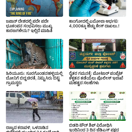
ಕಾಂಗೋದಲ್ಲಿ ಎಬೋಲಾ ಆರ್ಭಟ:
ಜಪಾನ್ ದೇಶದಲ್ಲಿ ಪದೇ ಪದೇ
4,000ಕ್ಕೂ ಹೆಚ್ಚು ಕೇಸ್ ದಾಖಲು.!
ಭೂಕಂಪನ ಸಂಭವಿಸಲು ಮುಖ್ಯ
ಕಾರಣಗಳೇನು? ಇಲ್ಲಿದೆ ಮಾಹಿತಿ
ಹಿರಿಯೂರು: ಸೂರಗೊಂಡನಹಳ್ಳಿಯಲ್ಲಿ
ರೈತರ ಗಮನಕ್ಕೆ: ಮೋಟಾರ್ ಪಂಪ್ಸೆಟ್
ಬೋನಿಗೆ ಬಿದ್ದ ಚಿರತೆ, ನಿಟ್ಟುಸಿರು ಬಿಟ್ಟ
ಕಳ್ಳತನ ತಡೆಯಲು ಪೊಲೀಸ್ ಇಲಾಖೆ
ಗ್ರಾಮಸ್ಥರು
ಮಹತ್ವದ ಸಲಹೆಗಳು
ಬಿಡದಿ ಟೌನ್ ಶಿಪ್ ವಿರೋಧಿಸಿ
ರಾಜ್ಯದ ಕರಾವಳಿ, ಒಳನಾಡಿನ
ಇಂದಿನಿಂದ 3 ದಿನ ಜೆಡಿಎಸ್ ಪಕ್ಷದ