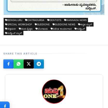
BENGALURU
CHITRADURGA
DENTISTS
KANNADA NEWS
SPECIAL WORKSHOP
SUDDIONE
SUDDIONE NEWS
ಕನ್ನಡ ನ್ಯೂಸ್
ಚಿತ್ರದುರ್ಗ
ದಂತ ವೈದ್ಯರು
ಬೆಂಗಳೂರು
ವಿಶೇಷ ಕಾರ್ಯಾಗಾರ
ಸುದ್ದಿಒನ್
ಸುದ್ದಿಒನ್ ನ್ಯೂಸ್
SHARE THIS ARTICLE