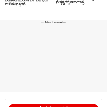
ಜಿಲ್ಲೆಗಳಲ್ಲಿ ಮುಂದಿನ 24 ಗಂಟೆ ಭಾರಿ
ನೇತೃತ್ವದಲ್ಲಿ ಪಾದಯಾತ್ರೆ
ಮಳೆ ಮುನ್ಸೂಚನೆ
---Advertisement---