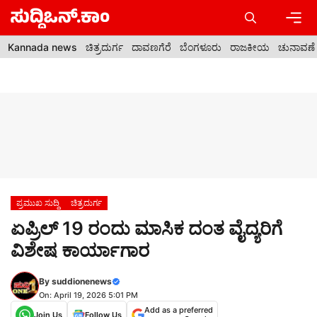
Skip
to
content
Men
Kannada news
ಚಿತ್ರದುರ್ಗ
ದಾವಣಗೆರೆ
ಬೆಂಗಳೂರು
ರಾಜಕೀಯ
ಚುನಾವಣೆ
ಪ್ರಮುಖ ಸುದ್ದಿ
ಚಿತ್ರದುರ್ಗ
ಏಪ್ರಿಲ್ 19 ರಂದು ಮಾಸಿಕ ದಂತ ವೈದ್ಯರಿಗೆ
ವಿಶೇಷ ಕಾರ್ಯಾಗಾರ
By
suddionenews
On: April 19, 2026 5:01 PM
Add as a preferred
Join Us
Follow Us