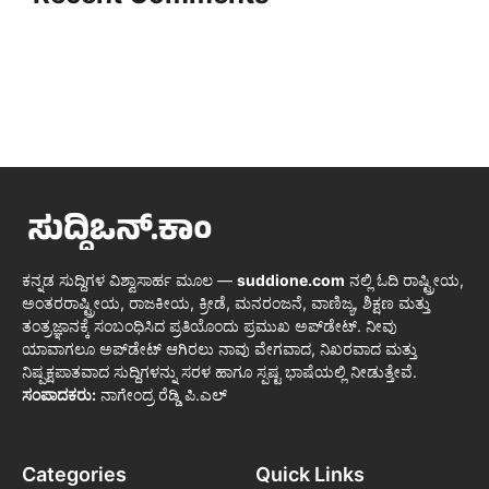
ಕನ್ನಡ ಸುದ್ದಿಗಳ ವಿಶ್ವಾಸಾರ್ಹ ಮೂಲ —
suddione.com
ನಲ್ಲಿ ಓದಿ ರಾಷ್ಟ್ರೀಯ,
ಅಂತರರಾಷ್ಟ್ರೀಯ, ರಾಜಕೀಯ, ಕ್ರೀಡೆ, ಮನರಂಜನೆ, ವಾಣಿಜ್ಯ, ಶಿಕ್ಷಣ ಮತ್ತು
ತಂತ್ರಜ್ಞಾನಕ್ಕೆ ಸಂಬಂಧಿಸಿದ ಪ್ರತಿಯೊಂದು ಪ್ರಮುಖ ಅಪ್‌ಡೇಟ್. ನೀವು
ಯಾವಾಗಲೂ ಅಪ್‌ಡೇಟ್ ಆಗಿರಲು ನಾವು ವೇಗವಾದ, ನಿಖರವಾದ ಮತ್ತು
ನಿಷ್ಪಕ್ಷಪಾತವಾದ ಸುದ್ದಿಗಳನ್ನು ಸರಳ ಹಾಗೂ ಸ್ಪಷ್ಟ ಭಾಷೆಯಲ್ಲಿ ನೀಡುತ್ತೇವೆ.
ಸಂಪಾದಕರು:
ನಾಗೇಂದ್ರ ರೆಡ್ಡಿ ಪಿ.ಎಲ್
Categories
Quick Links