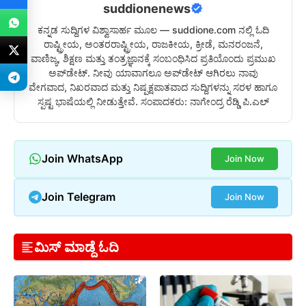
suddionenews
ಕನ್ನಡ ಸುದ್ದಿಗಳ ವಿಶ್ವಾಸಾರ್ಹ ಮೂಲ — suddione.com ನಲ್ಲಿ ಓದಿ
ರಾಷ್ಟ್ರೀಯ, ಅಂತರರಾಷ್ಟ್ರೀಯ, ರಾಜಕೀಯ, ಕ್ರೀಡೆ, ಮನರಂಜನೆ,
ವಾಣಿಜ್ಯ, ಶಿಕ್ಷಣ ಮತ್ತು ತಂತ್ರಜ್ಞಾನಕ್ಕೆ ಸಂಬಂಧಿಸಿದ ಪ್ರತಿಯೊಂದು ಪ್ರಮುಖ
ಅಪ್‌ಡೇಟ್. ನೀವು ಯಾವಾಗಲೂ ಅಪ್‌ಡೇಟ್ ಆಗಿರಲು ನಾವು
ವೇಗವಾದ, ನಿಖರವಾದ ಮತ್ತು ನಿಷ್ಪಕ್ಷಪಾತವಾದ ಸುದ್ದಿಗಳನ್ನು ಸರಳ ಹಾಗೂ
ಸ್ಪಷ್ಟ ಭಾಷೆಯಲ್ಲಿ ನೀಡುತ್ತೇವೆ. ಸಂಪಾದಕರು: ನಾಗೇಂದ್ರ ರೆಡ್ಡಿ ಪಿ.ಎಲ್
Join WhatsApp
Join Now
Join Telegram
Join Now
ಮಿಸ್ ಮಾಡ್ದೆ ಓದಿ