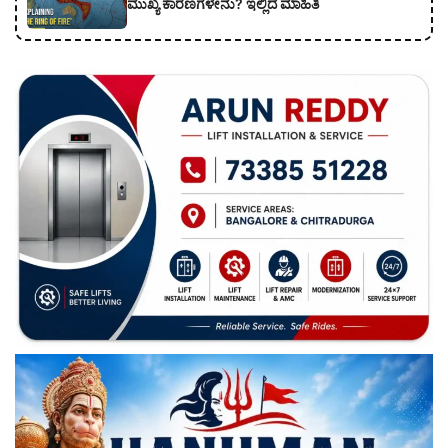
ಮುಖ್ಯ ಕಾರಣಗಳೇನು? ಇಲ್ಲಿದೆ ಮಾಹಿತಿ