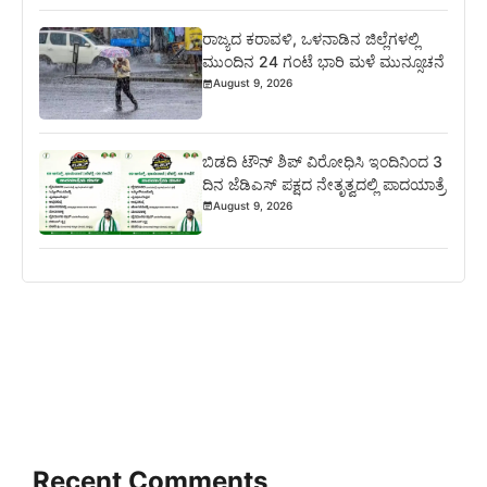
ರಾಜ್ಯದ ಕರಾವಳಿ, ಒಳನಾಡಿನ ಜಿಲ್ಲೆಗಳಲ್ಲಿ
ಮುಂದಿನ 24 ಗಂಟೆ ಭಾರಿ ಮಳೆ ಮುನ್ಸೂಚನೆ
August 9, 2026
ಬಿಡದಿ ಟೌನ್ ಶಿಪ್ ವಿರೋಧಿಸಿ ಇಂದಿನಿಂದ 3
ದಿನ ಜೆಡಿಎಸ್ ಪಕ್ಷದ ನೇತೃತ್ವದಲ್ಲಿ ಪಾದಯಾತ್ರೆ
August 9, 2026
Recent Comments