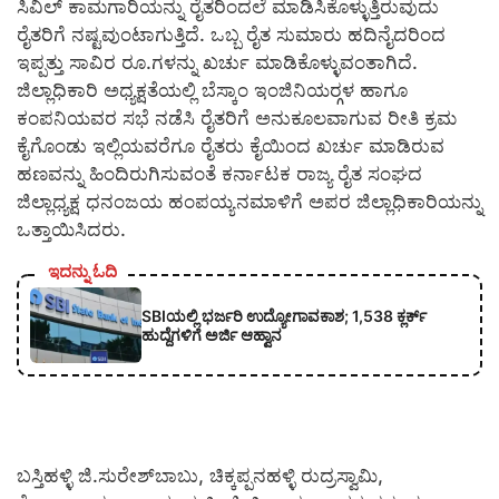
ಸಿವಿಲ್ ಕಾಮಗಾರಿಯನ್ನು ರೈತರಿಂದಲೆ ಮಾಡಿಸಿಕೊಳ್ಳುತ್ತಿರುವುದು
ರೈತರಿಗೆ ನಷ್ಟವುಂಟಾಗುತ್ತಿದೆ. ಒಬ್ಬ ರೈತ ಸುಮಾರು ಹದಿನೈದರಿಂದ
ಇಪ್ಪತ್ತು ಸಾವಿರ ರೂ.ಗಳನ್ನು ಖರ್ಚು ಮಾಡಿಕೊಳ್ಳುವಂತಾಗಿದೆ.
ಜಿಲ್ಲಾಧಿಕಾರಿ ಅಧ್ಯಕ್ಷತೆಯಲ್ಲಿ ಬೆಸ್ಕಾಂ ಇಂಜಿನಿಯರ್‍ಗಳ ಹಾಗೂ
ಕಂಪನಿಯವರ ಸಭೆ ನಡೆಸಿ ರೈತರಿಗೆ ಅನುಕೂಲವಾಗುವ ರೀತಿ ಕ್ರಮ
ಕೈಗೊಂಡು ಇಲ್ಲಿಯವರೆಗೂ ರೈತರು ಕೈಯಿಂದ ಖರ್ಚು ಮಾಡಿರುವ
ಹಣವನ್ನು ಹಿಂದಿರುಗಿಸುವಂತೆ ಕರ್ನಾಟಕ ರಾಜ್ಯ ರೈತ ಸಂಘದ
ಜಿಲ್ಲಾಧ್ಯಕ್ಷ ಧನಂಜಯ ಹಂಪಯ್ಯನಮಾಳಿಗೆ ಅಪರ ಜಿಲ್ಲಾಧಿಕಾರಿಯನ್ನು
ಒತ್ತಾಯಿಸಿದರು.
ಇದನ್ನು ಓದಿ
SBIಯಲ್ಲಿ ಭರ್ಜರಿ ಉದ್ಯೋಗಾವಕಾಶ; 1,538 ಕ್ಲರ್ಕ್
ಹುದ್ದೆಗಳಿಗೆ ಅರ್ಜಿ ಆಹ್ವಾನ
ಬಸ್ತಿಹಳ್ಳಿ ಜಿ.ಸುರೇಶ್‍ಬಾಬು, ಚಿಕ್ಕಪ್ಪನಹಳ್ಳಿ ರುದ್ರಸ್ವಾಮಿ,