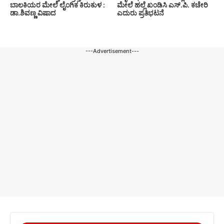
ಮೇಲೆ ಹಲ್ಲೆ ಖಂಡಿಸಿ ಎಸ್.ಪಿ. ಕಚೇರಿ
ಬಾಲಕಿಯರ ಮೇಲೆ ಲೈಂಗಿಕ ಕಿರುಕುಳ :
ಎದುರು ಪ್ರತಿಭಟನೆ
ಡಾ.ಶಿವಣ್ಣ ವಿಷಾದ
---Advertisement---