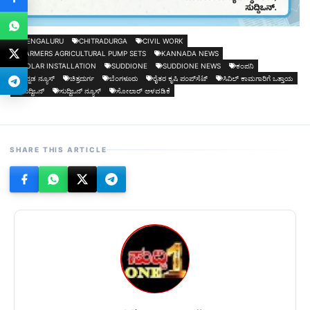
BENGALURU
CHITRADURGA
CIVIL WORK
FARMERS AGRICULTURAL PUMP SETS
KANNADA NEWS
SOLAR INSTALLATION
SUDDIONE
SUDDIONE NEWS
ಕಂಪನಿ
ಕನ್ನಡ ನ್ಯೂಸ್
ಚಿತ್ರದುರ್ಗ
ಬೆಂಗಳೂರು
ರೈತರ ಕೃಷಿ ಪಂಪ್‍ಸೆಟ್‍
ಸಿವಿಲ್ ಕಾಮಗಾರಿಗೆ ಒತ್ತಾಯ
ಸುದ್ದಿಒನ್
ಸುದ್ದಿಒನ್ ನ್ಯೂಸ್
ಸೋಲಾರ್ ಅಳವಡಿಕೆ
SHARE THIS ARTICLE