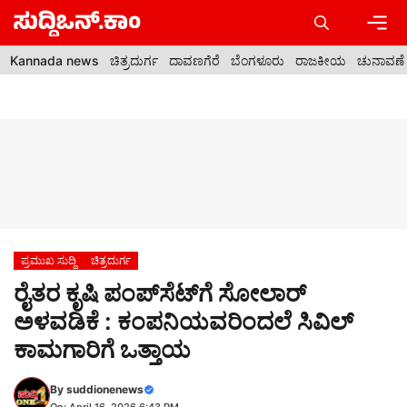
Skip
to
content
Men
Kannada news
ಚಿತ್ರದುರ್ಗ
ದಾವಣಗೆರೆ
ಬೆಂಗಳೂರು
ರಾಜಕೀಯ
ಚುನಾವಣೆ
ಪ್ರಮುಖ ಸುದ್ದಿ
ಚಿತ್ರದುರ್ಗ
ರೈತರ ಕೃಷಿ ಪಂಪ್‍ಸೆಟ್‍ಗೆ ಸೋಲಾರ್
ಅಳವಡಿಕೆ : ಕಂಪನಿಯವರಿಂದಲೆ ಸಿವಿಲ್
ಕಾಮಗಾರಿಗೆ ಒತ್ತಾಯ
By
suddionenews
On: April 16, 2026 6:43 PM