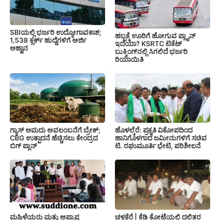
SBIಯಲ್ಲಿ ಭರ್ಜರಿ ಉದ್ಯೋಗಾವಕಾಶ;
ಹಬ್ಬಕ್ಕೆ ಊರಿಗೆ ಹೋಗುವ ಪ್ಲ್ಯಾನ್
1,538 ಕ್ಲರ್ಕ್ ಹುದ್ದೆಗಳಿಗೆ ಅರ್ಜಿ
ಇದೆಯಾ? KSRTC ಟಿಕೆಟ್
ಆಹ್ವಾನ
ಬುಕ್ಕಿಂಗ್‌ನಲ್ಲಿ ಸಿಗಲಿದೆ ಭರ್ಜರಿ
ರಿಯಾಯಿತಿ
ಗ್ಯಾಸ್ ಆಮದು ಅವಲಂಬನೆಗೆ ಬ್ರೇಕ್;
ಹೊಳಲ್ಕೆರೆ: ಪ್ರಕೃತಿ ವಿಕೋಪದಿಂದ
CBG ಉತ್ಪಾದನೆ ಹೆಚ್ಚಿಸಲು ಕೇಂದ್ರದ
ಹಾನಿಗೊಳಗಾದ ಜಮೀನುಗಳಿಗೆ ಸಚಿವ
ಬಿಗ್ ಪ್ಲಾನ್
ಟಿ. ರಘುಮೂರ್ತಿ ಭೇಟಿ, ಪರಿಶೀಲನೆ
ಚಳ್ಳಕೆರೆ | ಕೆಡಿ ಕೋಟೆಯಲ್ಲಿ ದಲಿತರ
ಮಹಿಳೆಯರು ಮತ್ತು ಅಪ್ರಾಪ್ತ