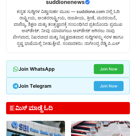
suddionenews
ಕನ್ನಡ ಸುದ್ದಿಗಳ ವಿಶ್ವಾಸಾರ್ಹ ಮೂಲ — suddione.com ನಲ್ಲಿ ಓದಿ
ರಾಷ್ಟ್ರೀಯ, ಅಂತರರಾಷ್ಟ್ರೀಯ, ರಾಜಕೀಯ, ಕ್ರೀಡೆ, ಮನರಂಜನೆ,
ವಾಣಿಜ್ಯ, ಶಿಕ್ಷಣ ಮತ್ತು ತಂತ್ರಜ್ಞಾನಕ್ಕೆ ಸಂಬಂಧಿಸಿದ ಪ್ರತಿಯೊಂದು ಪ್ರಮುಖ
ಅಪ್‌ಡೇಟ್. ನೀವು ಯಾವಾಗಲೂ ಅಪ್‌ಡೇಟ್ ಆಗಿರಲು ನಾವು
ವೇಗವಾದ, ನಿಖರವಾದ ಮತ್ತು ನಿಷ್ಪಕ್ಷಪಾತವಾದ ಸುದ್ದಿಗಳನ್ನು ಸರಳ ಹಾಗೂ
ಸ್ಪಷ್ಟ ಭಾಷೆಯಲ್ಲಿ ನೀಡುತ್ತೇವೆ. ಸಂಪಾದಕರು: ನಾಗೇಂದ್ರ ರೆಡ್ಡಿ ಪಿ.ಎಲ್
Join WhatsApp
Join Now
Join Telegram
Join Now
ಮಿಸ್ ಮಾಡ್ದೆ ಓದಿ