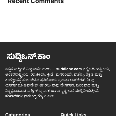
Recent Comments
ಕನ್ನಡ ಸುದ್ದಿಗಳ ವಿಶ್ವಾಸಾರ್ಹ ಮೂಲ —
suddione.com
ನಲ್ಲಿ ಓದಿ ರಾಷ್ಟ್ರೀಯ,
ಅಂತರರಾಷ್ಟ್ರೀಯ, ರಾಜಕೀಯ, ಕ್ರೀಡೆ, ಮನರಂಜನೆ, ವಾಣಿಜ್ಯ, ಶಿಕ್ಷಣ ಮತ್ತು
ತಂತ್ರಜ್ಞಾನಕ್ಕೆ ಸಂಬಂಧಿಸಿದ ಪ್ರತಿಯೊಂದು ಪ್ರಮುಖ ಅಪ್‌ಡೇಟ್. ನೀವು
ಯಾವಾಗಲೂ ಅಪ್‌ಡೇಟ್ ಆಗಿರಲು ನಾವು ವೇಗವಾದ, ನಿಖರವಾದ ಮತ್ತು
ನಿಷ್ಪಕ್ಷಪಾತವಾದ ಸುದ್ದಿಗಳನ್ನು ಸರಳ ಹಾಗೂ ಸ್ಪಷ್ಟ ಭಾಷೆಯಲ್ಲಿ ನೀಡುತ್ತೇವೆ.
ಸಂಪಾದಕರು:
ನಾಗೇಂದ್ರ ರೆಡ್ಡಿ ಪಿ.ಎಲ್
Categories
Quick Links