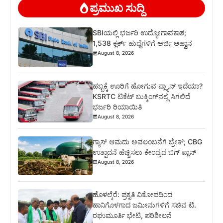
ಪ್ರಮುಖ ಸುದ್ದಿ
SBIಯಲ್ಲಿ ಭರ್ಜರಿ ಉದ್ಯೋಗಾವಕಾಶ;
1,538 ಕ್ಲರ್ಕ್ ಹುದ್ದೆಗಳಿಗೆ ಅರ್ಜಿ ಆಹ್ವಾನ
August 8, 2026
ಹಬ್ಬಕ್ಕೆ ಊರಿಗೆ ಹೋಗುವ ಪ್ಲ್ಯಾನ್ ಇದೆಯಾ?
KSRTC ಟಿಕೆಟ್ ಬುಕ್ಕಿಂಗ್‌ನಲ್ಲಿ ಸಿಗಲಿದೆ
ಭರ್ಜರಿ ರಿಯಾಯಿತಿ
August 8, 2026
ಗ್ಯಾಸ್ ಆಮದು ಅವಲಂಬನೆಗೆ ಬ್ರೇಕ್; CBG
ಉತ್ಪಾದನೆ ಹೆಚ್ಚಿಸಲು ಕೇಂದ್ರದ ಬಿಗ್ ಪ್ಲಾನ್
August 8, 2026
ಹೊಳಲ್ಕೆರೆ: ಪ್ರಕೃತಿ ವಿಕೋಪದಿಂದ
ಹಾನಿಗೊಳಗಾದ ಜಮೀನುಗಳಿಗೆ ಸಚಿವ ಟಿ.
ರಘುಮೂರ್ತಿ ಭೇಟಿ, ಪರಿಶೀಲನೆ