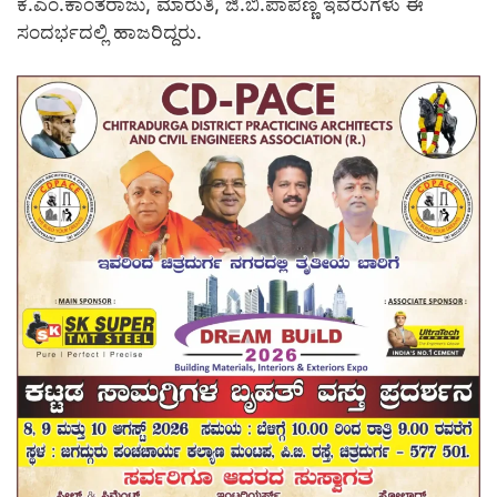
ಕೆ.ಎಂ.ಕಾಂತರಾಜು, ಮಾರುತಿ, ಜಿ.ಬಿ.ಪಾಪಣ್ಣ ಇವರುಗಳು ಈ
ಸಂದರ್ಭದಲ್ಲಿ ಹಾಜರಿದ್ದರು.