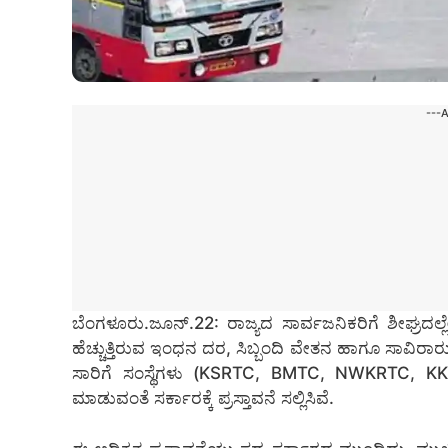
---
ಬೆಂಗಳೂರು.ಜೂನ್.22: ರಾಜ್ಯದ ಸಾರ್ವಜನಿಕರಿಗೆ ಶೀಘ್ರದಲ್
ಹೆಚ್ಚುತ್ತಿರುವ ಇಂಧನ ದರ, ಸಿಬ್ಬಂದಿ ವೇತನ ಹಾಗೂ ಸಾವಿರ
ಸಾರಿಗೆ ಸಂಸ್ಥೆಗಳು (KSRTC, BMTC, NWKRTC, KKR
ಮಾಡುವಂತೆ ಸರ್ಕಾರಕ್ಕೆ ಪ್ರಸ್ತಾವನೆ ಸಲ್ಲಿಸಿವೆ.