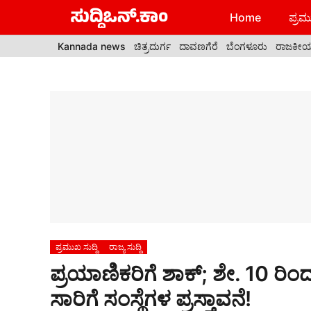
Skip
Home
ಪ್ರಮು
to
content
Kannada news
ಚಿತ್ರದುರ್ಗ
ದಾವಣಗೆರೆ
ಬೆಂಗಳೂರು
ರಾಜಕೀ
ಪ್ರಮುಖ ಸುದ್ದಿ
ರಾಜ್ಯ ಸುದ್ದಿ
ಪ್ರಯಾಣಿಕರಿಗೆ ಶಾಕ್; ಶೇ. 10 ರಿಂದ
ಸಾರಿಗೆ ಸಂಸ್ಥೆಗಳ ಪ್ರಸ್ತಾವನೆ!