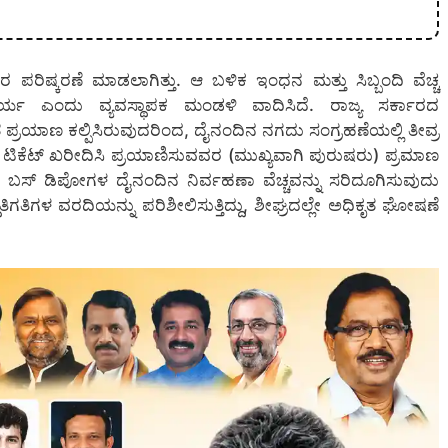
ಷ್ಕರಣೆ ಮಾಡಲಾಗಿತ್ತು. ಆ ಬಳಿಕ ಇಂಧನ ಮತ್ತು ಸಿಬ್ಬಂದಿ ವೆಚ್ಚ
್ಯ ಎಂದು ವ್ಯವಸ್ಥಾಪಕ ಮಂಡಳಿ ವಾದಿಸಿದೆ. ರಾಜ್ಯ ಸರ್ಕಾರದ
ಪ್ರಯಾಣ ಕಲ್ಪಿಸಿರುವುದರಿಂದ, ದೈನಂದಿನ ನಗದು ಸಂಗ್ರಹಣೆಯಲ್ಲಿ ತೀವ್ರ
ಕೆಟ್ ಖರೀದಿಸಿ ಪ್ರಯಾಣಿಸುವವರ (ಮುಖ್ಯವಾಗಿ ಪುರುಷರು) ಪ್ರಮಾಣ
ಗಿ ಬಸ್ ಡಿಪೋಗಳ ದೈನಂದಿನ ನಿರ್ವಹಣಾ ವೆಚ್ಚವನ್ನು ಸರಿದೂಗಿಸುವುದು
ಿತಿಗತಿಗಳ ವರದಿಯನ್ನು ಪರಿಶೀಲಿಸುತ್ತಿದ್ದು, ಶೀಘ್ರದಲ್ಲೇ ಅಧಿಕೃತ ಘೋಷಣೆ