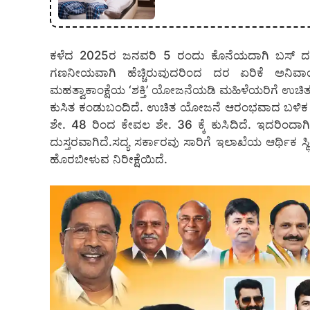
ಕಳೆದ 2025ರ ಜನವರಿ 5 ರಂದು ಕೊನೆಯದಾಗಿ ಬಸ್ ದರ ಪರಿ
ಗಣನೀಯವಾಗಿ ಹೆಚ್ಚಿರುವುದರಿಂದ ದರ ಏರಿಕೆ ಅನಿವಾರ
ಮಹತ್ವಾಕಾಂಕ್ಷೆಯ ‘ಶಕ್ತಿ’ ಯೋಜನೆಯಡಿ ಮಹಿಳೆಯರಿಗೆ ಉಚಿತ 
ಕುಸಿತ ಕಂಡುಬಂದಿದೆ. ಉಚಿತ ಯೋಜನೆ ಆರಂಭವಾದ ಬಳಿಕ ಟಿ
ಶೇ. 48 ರಿಂದ ಕೇವಲ ಶೇ. 36 ಕ್ಕೆ ಕುಸಿದಿದೆ. ಇದರಿಂದಾ
ದುಸ್ತರವಾಗಿದೆ.ಸದ್ಯ ಸರ್ಕಾರವು ಸಾರಿಗೆ ಇಲಾಖೆಯ ಆರ್ಥಿಕ ಸ್ಥ
ಹೊರಬೀಳುವ ನಿರೀಕ್ಷೆಯಿದೆ.