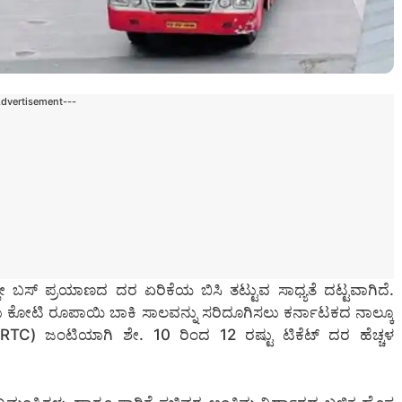
Advertisement---
ಲೇ ಬಸ್ ಪ್ರಯಾಣದ ದರ ಏರಿಕೆಯ ಬಿಸಿ ತಟ್ಟುವ ಸಾಧ್ಯತೆ ದಟ್ಟವಾಗಿದೆ.
ಾರು ಕೋಟಿ ರೂಪಾಯಿ ಬಾಕಿ ಸಾಲವನ್ನು ಸರಿದೂಗಿಸಲು ಕರ್ನಾಟಕದ ನಾಲ್ಕೂ
TC) ಜಂಟಿಯಾಗಿ ಶೇ. 10 ರಿಂದ 12 ರಷ್ಟು ಟಿಕೆಟ್ ದರ ಹೆಚ್ಚಳ