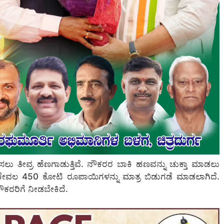
ಿಸಲು ತೀವ್ರ ಹೆಣಗಾಡುತ್ತಿವೆ. ನೌಕರರ ಬಾಕಿ ಹಣವನ್ನು ಚುಕ್ತಾ ಮಾಡಲು
ಿ ಕೇವಲ 450 ಕೋಟಿ ರೂಪಾಯಿಗಳನ್ನು ಮಾತ್ರ ಬಿಡುಗಡೆ ಮಾಡಲಾಗಿದೆ.
ನೌಕರರಿಗೆ ನೀಡಬೇಕಿದೆ.