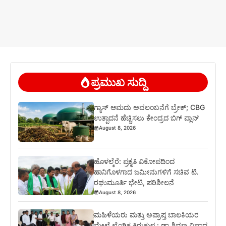
ಪ್ರಮುಖ ಸುದ್ದಿ
ಗ್ಯಾಸ್ ಆಮದು ಅವಲಂಬನೆಗೆ ಬ್ರೇಕ್; CBG
ಉತ್ಪಾದನೆ ಹೆಚ್ಚಿಸಲು ಕೇಂದ್ರದ ಬಿಗ್ ಪ್ಲಾನ್
August 8, 2026
ಹೊಳಲ್ಕೆರೆ: ಪ್ರಕೃತಿ ವಿಕೋಪದಿಂದ
ಹಾನಿಗೊಳಗಾದ ಜಮೀನುಗಳಿಗೆ ಸಚಿವ ಟಿ.
ರಘುಮೂರ್ತಿ ಭೇಟಿ, ಪರಿಶೀಲನೆ
August 8, 2026
ಮಹಿಳೆಯರು ಮತ್ತು ಅಪ್ರಾಪ್ತ ಬಾಲಕಿಯರ
ಮೇಲೆ ಲೈಂಗಿಕ ಕಿರುಕುಳ : ಡಾ.ಶಿವಣ್ಣ ವಿಷಾದ