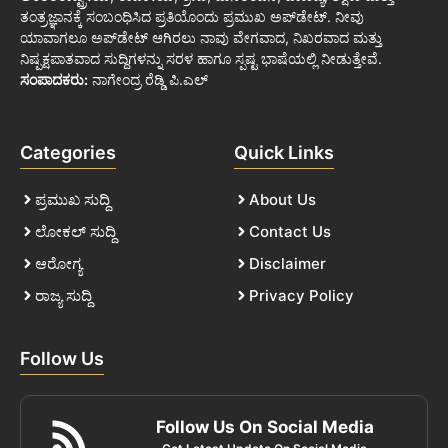
ತಂತ್ರಜ್ಞಾನಕ್ಕೆ ಸಂಬಂಧಿಸಿದ ಪ್ರತಿಯೊಂದು ಪ್ರಮುಖ ಅಪ್‌ಡೇಟ್. ನೀವು
ಯಾವಾಗಲೂ ಅಪ್‌ಡೇಟ್ ಆಗಿರಲು ನಾವು ವೇಗವಾದ, ನಿಖರವಾದ ಮತ್ತು
ನಿಷ್ಪಕ್ಷಪಾತವಾದ ಸುದ್ದಿಗಳನ್ನು ಸರಳ ಹಾಗೂ ಸ್ಪಷ್ಟ ಭಾಷೆಯಲ್ಲಿ ನೀಡುತ್ತೇವೆ.
ಸಂಪಾದಕರು:
ನಾಗೇಂದ್ರ ರೆಡ್ಡಿ ಪಿ.ಎಲ್
Categories
Quick Links
ಪ್ರಮುಖ ಸುದ್ದಿ
About Us
ಲೋಕಲ್ ಸುದ್ದಿ
Contact Us
ಆರೋಗ್ಯ
Disclaimer
ರಾಜ್ಯ ಸುದ್ದಿ
Privacy Policy
Follow Us
Follow Us On Social Media