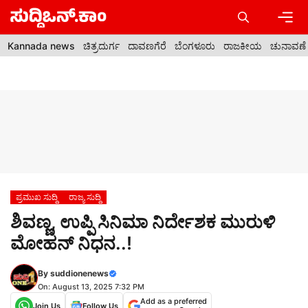
Skip
to
content
Men
Kannada news
ಚಿತ್ರದುರ್ಗ
ದಾವಣಗೆರೆ
ಬೆಂಗಳೂರು
ರಾಜಕೀಯ
ಚುನಾವಣೆ
ಪ್ರಮುಖ ಸುದ್ದಿ
ರಾಜ್ಯ ಸುದ್ದಿ
ಶಿವಣ್ಣ, ಉಪ್ಪಿ ಸಿನಿಮಾ ನಿರ್ದೇಶಕ ಮುರುಳಿ
ಮೋಹನ್ ನಿಧ‌ನ..!
By
suddionenews
On: August 13, 2025 7:32 PM
Add as a preferred
Join Us
Follow Us