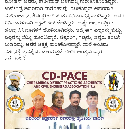
ಮೋಹನ್ ಅವರು, ಕಾಶೀನಾಥ್ ಬಳಗದಲ್ಲಿ ಗುರುತಿಸಿಕೊಂಡಿದ್ದರು.
ಉಪೇಂದ್ರ ಅವರಿಗಾಗಿ ನಾಗರಹಾವು, ರವಿಚಂದ್ರನ್ ಅವರಿಗಾಗಿ
ಮಲ್ಲಿಕಾರ್ಜುನ, ಶಿವಣ್ಣರಿಗಾಗಿ ಸಂತು ಸಿನಿಮಾವನ್ನ ಮಾಡಿದ್ದರು. ಅವರ
ಸಿನಿಮಾಗಳಿಗಾಗಿ ಆಕ್ಷನ್ ಕಟ್ ಹೇಳಿದ್ದರು. ಅಷ್ಟೇ ಅಲ್ಲ ಉಪ್ಪಿಯ
ಹಲವು ಸಿನಿಮಾಗಳಿಗೆ ಜೊತೆಯಾಗಿದ್ದರು. ಆದ್ರೆ ಈಗ ಎಲ್ಲರನ್ನು ಬಿಟ್ಟು,
ಎಲ್ಲವನ್ನು ಬಿಟ್ಟು ಹೊರಟಿದ್ದಾರೆ. ಚಿತ್ರರಂಗ, ಗಣ್ಯರು, ಆಪ್ತರು ಕಂಬನಿ
ಮಿಡಿದಿದ್ದು, ಅವರ ಆತ್ಮಕ್ಕೆ ಶಾಂತಿಕೋರಿದ್ದಾರೆ. ನಾಳೆ ಅಂತಿಮ
ದರ್ಶನಕ್ಕೆ ವ್ಯವಸ್ಥೆ ಮಾಡಲಾಗುತ್ತದೆ. ಬಳಿಕ ಅಂತ್ಯಸಂಸ್ಕಾರ
ನಡೆಯಲಿದೆ.