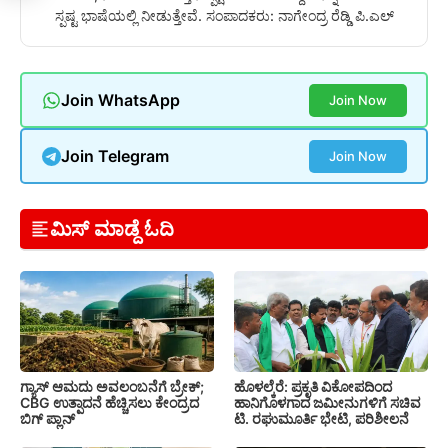
ಸ್ಪಷ್ಟ ಭಾಷೆಯಲ್ಲಿ ನೀಡುತ್ತೇವೆ. ಸಂಪಾದಕರು: ನಾಗೇಂದ್ರ ರೆಡ್ಡಿ ಪಿ.ಎಲ್
Join WhatsApp
Join Now
Join Telegram
Join Now
ಮಿಸ್ ಮಾಡ್ದೆ ಓದಿ
ಗ್ಯಾಸ್ ಆಮದು ಅವಲಂಬನೆಗೆ ಬ್ರೇಕ್;
ಹೊಳಲ್ಕೆರೆ: ಪ್ರಕೃತಿ ವಿಕೋಪದಿಂದ
CBG ಉತ್ಪಾದನೆ ಹೆಚ್ಚಿಸಲು ಕೇಂದ್ರದ
ಹಾನಿಗೊಳಗಾದ ಜಮೀನುಗಳಿಗೆ ಸಚಿವ
ಬಿಗ್ ಪ್ಲಾನ್
ಟಿ. ರಘುಮೂರ್ತಿ ಭೇಟಿ, ಪರಿಶೀಲನೆ