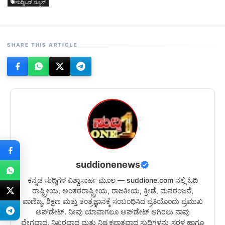
ಸುದ್ದಿಒನ್ ನ್ಯೂಸ್
SHARE THIS ARTICLE
suddionenews
ಕನ್ನಡ ಸುದ್ದಿಗಳ ವಿಶ್ವಾಸಾರ್ಹ ಮೂಲ — suddione.com ನಲ್ಲಿ ಓದಿ
ರಾಷ್ಟ್ರೀಯ, ಅಂತರರಾಷ್ಟ್ರೀಯ, ರಾಜಕೀಯ, ಕ್ರೀಡೆ, ಮನರಂಜನೆ,
ವಾಣಿಜ್ಯ, ಶಿಕ್ಷಣ ಮತ್ತು ತಂತ್ರಜ್ಞಾನಕ್ಕೆ ಸಂಬಂಧಿಸಿದ ಪ್ರತಿಯೊಂದು ಪ್ರಮುಖ
ಅಪ್‌ಡೇಟ್. ನೀವು ಯಾವಾಗಲೂ ಅಪ್‌ಡೇಟ್ ಆಗಿರಲು ನಾವು
ವೇಗವಾದ, ನಿಖರವಾದ ಮತ್ತು ನಿಷ್ಪಕ್ಷಪಾತವಾದ ಸುದ್ದಿಗಳನ್ನು ಸರಳ ಹಾಗೂ