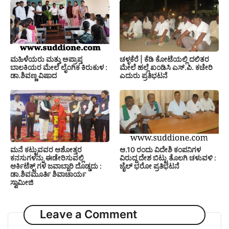
ಚಳ್ಳಕೆರೆ | ಕೆಡಿ ಕೋಟೆಯಲ್ಲಿ ದಲಿತರ
ಮಹಿಳೆಯರು ಮತ್ತು ಅಪ್ರಾಪ್ತ
ಮೇಲೆ ಹಲ್ಲೆ ಖಂಡಿಸಿ ಎಸ್.ಪಿ. ಕಚೇರಿ
ಬಾಲಕಿಯರ ಮೇಲೆ ಲೈಂಗಿಕ ಕಿರುಕುಳ :
ಎದುರು ಪ್ರತಿಭಟನೆ
ಡಾ.ಶಿವಣ್ಣ ವಿಷಾದ
ಮನೆ ಕಟ್ಟುವವರ ಆಶೋತ್ತರ
ಆ.10 ರಂದು ವಿದೇಶಿ ಕಂಪನಿಗಳ
ಕನಸುಗಳನ್ನು ಈಡೇರಿಸುವಲ್ಲಿ
ವಿರುದ್ದ ದೇಶ ಬಿಟ್ಟು ತೊಲಗಿ ಚಳುವಳಿ :
ಆರ್ಕಿಟೆಕ್ಟ್ ಗಳ ಜವಾಬ್ದಾರಿ ದೊಡ್ಡದು :
ಜೈಲ್ ಭರೋ ಪ್ರತಿಭಟನೆ
ಡಾ.ಶಿವಮೂರ್ತಿ ಶಿವಾಚಾರ್ಯ
ಸ್ವಾಮೀಜಿ
Leave a Comment