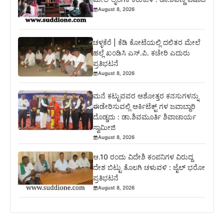
August 8, 2026
ಚಳ್ಳಕೆರೆ | ಕೆಡಿ ಕೋಟೆಯಲ್ಲಿ ದಲಿತರ ಮೇಲೆ
ಹಲ್ಲೆ ಖಂಡಿಸಿ ಎಸ್.ಪಿ. ಕಚೇರಿ ಎದುರು
ಪ್ರತಿಭಟನೆ
August 8, 2026
ಮನೆ ಕಟ್ಟುವವರ ಆಶೋತ್ತರ ಕನಸುಗಳನ್ನು
ಈಡೇರಿಸುವಲ್ಲಿ ಆರ್ಕಿಟೆಕ್ಟ್ ಗಳ ಜವಾಬ್ದಾರಿ
ದೊಡ್ಡದು : ಡಾ.ಶಿವಮೂರ್ತಿ ಶಿವಾಚಾರ್ಯ
ಸ್ವಾಮೀಜಿ
August 8, 2026
ಆ.10 ರಂದು ವಿದೇಶಿ ಕಂಪನಿಗಳ ವಿರುದ್ದ
ದೇಶ ಬಿಟ್ಟು ತೊಲಗಿ ಚಳುವಳಿ : ಜೈಲ್ ಭರೋ
ಪ್ರತಿಭಟನೆ
August 8, 2026