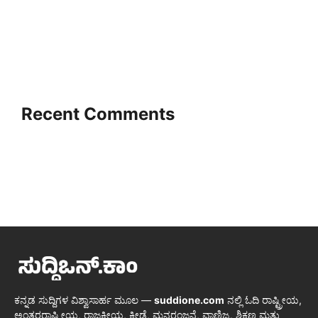
Recent Comments
ಕನ್ನಡ ಸುದ್ದಿಗಳ ವಿಶ್ವಾಸಾರ್ಹ ಮೂಲ —
suddione.com
ನಲ್ಲಿ ಓದಿ ರಾಷ್ಟ್ರೀಯ,
ಅಂತರರಾಷ್ಟ್ರೀಯ, ರಾಜಕೀಯ, ಕ್ರೀಡೆ, ಮನರಂಜನೆ, ವಾಣಿಜ್ಯ, ಶಿಕ್ಷಣ ಮತ್ತು