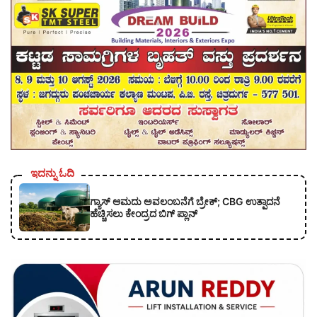
ಇದನ್ನು ಓದಿ
ಗ್ಯಾಸ್ ಆಮದು ಅವಲಂಬನೆಗೆ ಬ್ರೇಕ್; CBG ಉತ್ಪಾದನೆ
ಹೆಚ್ಚಿಸಲು ಕೇಂದ್ರದ ಬಿಗ್ ಪ್ಲಾನ್