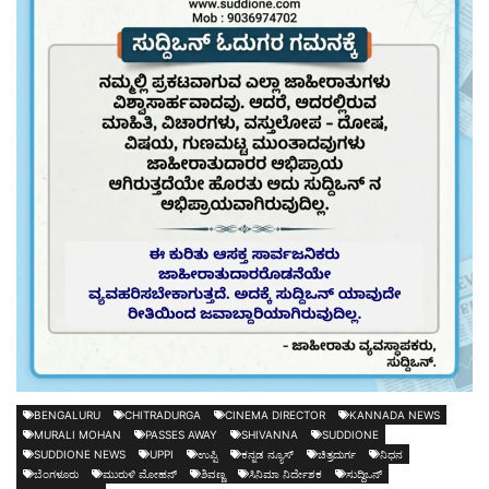
BENGALURU
CHITRADURGA
CINEMA DIRECTOR
KANNADA NEWS
MURALI MOHAN
PASSES AWAY
SHIVANNA
SUDDIONE
SUDDIONE NEWS
UPPI
ಉಪ್ಪಿ
ಕನ್ನಡ ನ್ಯೂಸ್
ಚಿತ್ರದುರ್ಗ
ನಿಧನ
ಬೆಂಗಳೂರು
ಮುರುಳಿ ಮೋಹನ್
ಶಿವಣ್ಣ
ಸಿನಿಮಾ ನಿರ್ದೇಶಕ
ಸುದ್ದಿಒನ್