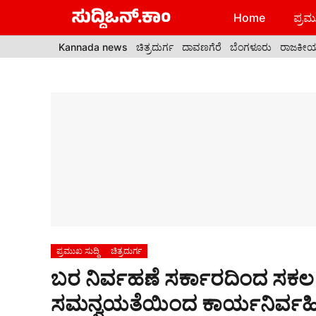
Skip
Home
ಪ್ರಮು
to
content
Kannada news
ಚಿತ್ರದುರ್ಗ
ದಾವಣಗೆರೆ
ಬೆಂಗಳೂರು
ರಾಜಕೀ
ಪ್ರಮುಖ ಸುದ್ದಿ
ಚಿತ್ರದುರ್ಗ
ಬರ ನಿರ್ವಹಣೆ ಸರ್ಕಾರದಿಂದ ಸಕಲ ಸಿ
ಸಮನ್ವಯತೆಯಿಂದ ಕಾರ್ಯನಿರ್ವಹಿಸ