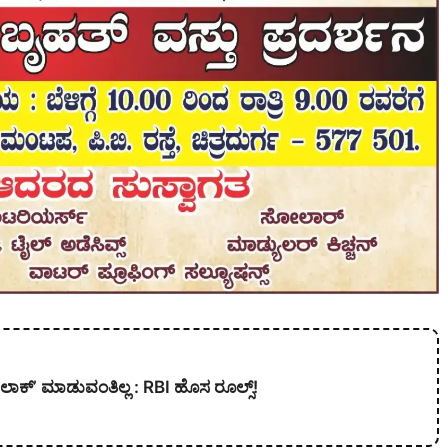
 ಲಾಕ್’ ಮಾಡುವಂತಿಲ್ಲ : RBI ಹೊಸ ರೂಲ್ಸ್!