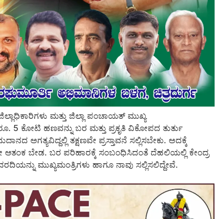
ಜಿಲ್ಲಾಧಿಕಾರಿಗಳು ಮತ್ತು ಜಿಲ್ಲಾ ಪಂಚಾಯತ್ ಮುಖ್ಯ
 ರೂ. 5 ಕೋಟಿ ಹಣವನ್ನು ಬರ ಮತ್ತು ಪ್ರಕೃತಿ ವಿಕೋಪದ ತುರ್ತು
ದ ಅಗತ್ಯವಿದ್ದಲ್ಲಿ ತಕ್ಷಣವೇ ಪ್ರಸ್ತಾವನೆ ಸಲ್ಲಿಸಬೇಕು. ಅದಕ್ಕೆ
ತಂಕ ಬೇಡ. ಬರ ಪರಿಹಾರಕ್ಕೆ ಸಂಬಂಧಿಸಿದಂತೆ ದೆಹಲಿಯಲ್ಲಿ ಕೇಂದ್ರ
 ವರದಿಯನ್ನು ಮುಖ್ಯಮಂತ್ರಿಗಳು ಹಾಗೂ ನಾವು ಸಲ್ಲಿಸಲಿದ್ದೇವೆ.