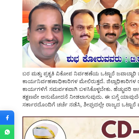
ಬರ ಮತ್ತು ಪ್ರಕೃತಿ ವಿಕೋಪ ನಿರ್ವಹಣೆಯ ಒಟ್ಟಾರೆ ಜವಾಬ್ದಾರಿ 
ಕಾರ್ಯನಿರ್ವಹಣಾಧಿಕಾರಿಗಳ ಮೇಲಿರುತ್ತದೆ. ಜಿಲ್ಲಾಧಿಕಾರಿಗಳ
ಕಾರ್ಯಗಳಿಗೆ ಸಮರ್ಪಕವಾಗಿ ಬಳಸಿಕೊಳ್ಳಬೇಕು. ಹೆಚ್ಚುವರಿ ಅನುದಾನ
ತಕ್ಷಣವೇ ಅನುಮೋದನೆ ನೀಡಲಾಗುವುದು. ಈ ಬಗ್ಗೆ ಯಾವುದೇ ಆ
ಸರ್ಕಾರದೊಂದಿಗೆ ಚರ್ಚೆ ನಡೆಸಿ, ಶೀಘ್ರದಲ್ಲೇ ರಾಜ್ಯದ ಒಟ್ಟಾರೆ