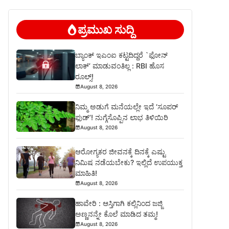
ಪ್ರಮುಖ ಸುದ್ದಿ
ಬ್ಯಾಂಕ್ ಇಎಂಐ ಕಟ್ಟದಿದ್ದರೆ `ಫೋನ್
ಲಾಕ್’ ಮಾಡುವಂತಿಲ್ಲ : RBI ಹೊಸ
ರೂಲ್ಸ್!
August 8, 2026
ನಿಮ್ಮ ಅಡುಗೆ ಮನೆಯಲ್ಲೇ ಇದೆ ‘ಸೂಪರ್
ಫುಡ್’! ನುಗ್ಗೆಸೊಪ್ಪಿನ ಲಾಭ ತಿಳಿಯಿರಿ
August 8, 2026
ಆರೋಗ್ಯಕರ ಜೀವನಕ್ಕೆ ದಿನಕ್ಕೆ ಎಷ್ಟು
ನಿಮಿಷ ನಡೆಯಬೇಕು? ಇಲ್ಲಿದೆ ಉಪಯುಕ್ತ
ಮಾಹಿತಿ!
August 8, 2026
ಹಾವೇರಿ : ಆಸ್ತಿಗಾಗಿ ಕಲ್ಲಿನಿಂದ ಜಜ್ಜಿ
ಅಣ್ಣನನ್ನೇ ಕೊಲೆ ಮಾಡಿದ ತಮ್ಮ!
August 8, 2026