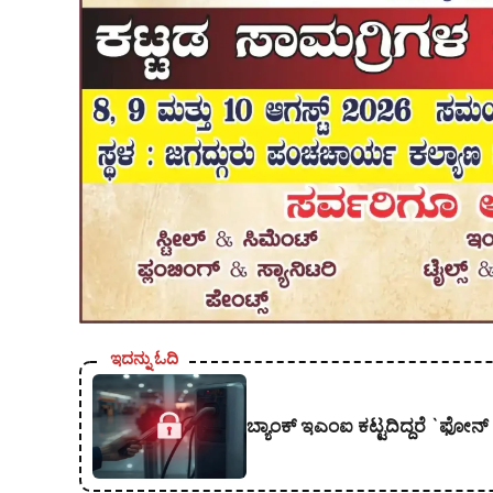
ಇದನ್ನು ಓದಿ
ಬ್ಯಾಂಕ್ ಇಎಂಐ ಕಟ್ಟದಿದ್ದರೆ `ಫೋನ್