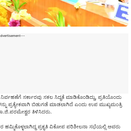
Advertisement---
ಪ ನಿರ್ವಹಣೆಗೆ ಸರ್ಕಾರವು ಸಕಲ ಸಿದ್ಧತೆ ಮಾಡಿಕೊಂಡಿದ್ದು, ಪ್ರತಿಯೊಂದು
ನ್ನು ಪ್ರತ್ಯೇಕವಾಗಿ ಬಿಡುಗಡೆ ಮಾಡಲಾಗಿದೆ ಎಂದು ಉಪ ಮುಖ್ಯಮಂತ್ರಿ
ಡಾ.ಜಿ.ಪರಮೇಶ್ವರ ತಿಳಿಸಿದರು.
 ಹಮ್ಮಿಕೊಳ್ಳಲಾಗಿದ್ದ ಪ್ರಕೃತಿ ವಿಕೋಪ ಪರಿಶೀಲನಾ ಸಭೆಯಲ್ಲಿ ಅವರು