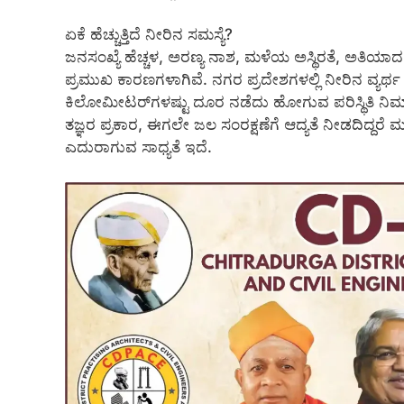
ಏಕೆ ಹೆಚ್ಚುತ್ತಿದೆ ನೀರಿನ ಸಮಸ್ಯೆ?
ಜನಸಂಖ್ಯೆ ಹೆಚ್ಚಳ, ಅರಣ್ಯ ನಾಶ, ಮಳೆಯ ಅಸ್ಥಿರತೆ, ಅತಿಯಾದ
ಪ್ರಮುಖ ಕಾರಣಗಳಾಗಿವೆ. ನಗರ ಪ್ರದೇಶಗಳಲ್ಲಿ ನೀರಿನ ವ್ಯರ್ಥ
ಕಿಲೋಮೀಟರ್‌ಗಳಷ್ಟು ದೂರ ನಡೆದು ಹೋಗುವ ಪರಿಸ್ಥಿತಿ ನಿರ
ತಜ್ಞರ ಪ್ರಕಾರ, ಈಗಲೇ ಜಲ ಸಂರಕ್ಷಣೆಗೆ ಆದ್ಯತೆ ನೀಡದಿದ್ದರೆ 
ಎದುರಾಗುವ ಸಾಧ್ಯತೆ ಇದೆ.