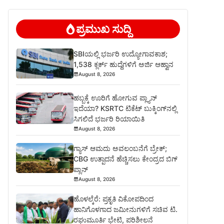
ಪ್ರಮುಖ ಸುದ್ದಿ
SBIಯಲ್ಲಿ ಭರ್ಜರಿ ಉದ್ಯೋಗಾವಕಾಶ;
1,538 ಕ್ಲರ್ಕ್ ಹುದ್ದೆಗಳಿಗೆ ಅರ್ಜಿ ಆಹ್ವಾನ
August 8, 2026
ಹಬ್ಬಕ್ಕೆ ಊರಿಗೆ ಹೋಗುವ ಪ್ಲ್ಯಾನ್
ಇದೆಯಾ? KSRTC ಟಿಕೆಟ್ ಬುಕ್ಕಿಂಗ್‌ನಲ್ಲಿ
ಸಿಗಲಿದೆ ಭರ್ಜರಿ ರಿಯಾಯಿತಿ
August 8, 2026
ಗ್ಯಾಸ್ ಆಮದು ಅವಲಂಬನೆಗೆ ಬ್ರೇಕ್;
CBG ಉತ್ಪಾದನೆ ಹೆಚ್ಚಿಸಲು ಕೇಂದ್ರದ ಬಿಗ್
ಪ್ಲಾನ್
August 8, 2026
ಹೊಳಲ್ಕೆರೆ: ಪ್ರಕೃತಿ ವಿಕೋಪದಿಂದ
ಹಾನಿಗೊಳಗಾದ ಜಮೀನುಗಳಿಗೆ ಸಚಿವ ಟಿ.
ರಘುಮೂರ್ತಿ ಭೇಟಿ, ಪರಿಶೀಲನೆ