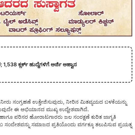
538 ಕ್ಲರ್ಕ್ ಹುದ್ದೆಗಳಿಗೆ ಅರ್ಜಿ ಆಹ್ವಾನ
ೆ ನೀರು ಸಂಗ್ರಹಣೆ ಉತ್ತೇಜಿಸುವುದು, ನೀರಿನ ಮಿತವ್ಯಯದ ಬಳಕೆಯನ್ನು
ಾಡುವುದೇ ಈ ಅಭಿಯಾನದ ಮುಖ್ಯ ಉದ್ದೇಶವಾಗಿದೆ.
ು ಹಾಗೂ ಪರಿಸರ ಹೋರಾಟಗಾರರು ಜಲ ಸಂರಕ್ಷಣೆ ಕುರಿತ ಜಾಗೃತಿ
” ಎಂಬ ಸಂದೇಶವನ್ನು ಸಮಾಜದ ಪ್ರತಿಯೊಂದು ವರ್ಗಕ್ಕೂ ತಲುಪಿಸುವ ಪ್ರಯತ್ನ