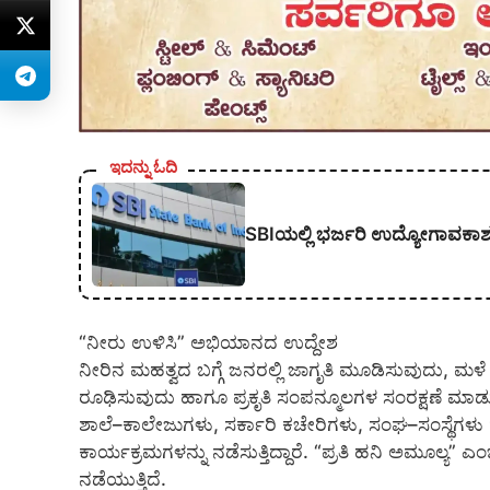
ಇದನ್ನು ಓದಿ
SBIಯಲ್ಲಿ ಭರ್ಜರಿ ಉದ್ಯೋಗಾವಕಾಶ; 1,
“ನೀರು ಉಳಿಸಿ” ಅಭಿಯಾನದ ಉದ್ದೇಶ
ನೀರಿನ ಮಹತ್ವದ ಬಗ್ಗೆ ಜನರಲ್ಲಿ ಜಾಗೃತಿ ಮೂಡಿಸುವುದು, ಮಳ
ರೂಢಿಸುವುದು ಹಾಗೂ ಪ್ರಕೃತಿ ಸಂಪನ್ಮೂಲಗಳ ಸಂರಕ್ಷಣೆ ಮ
ಶಾಲೆ–ಕಾಲೇಜುಗಳು, ಸರ್ಕಾರಿ ಕಚೇರಿಗಳು, ಸಂಘ–ಸಂಸ್ಥೆಗಳ
ಕಾರ್ಯಕ್ರಮಗಳನ್ನು ನಡೆಸುತ್ತಿದ್ದಾರೆ. “ಪ್ರತಿ ಹನಿ ಅಮೂಲ್ಯ
ನಡೆಯುತ್ತಿದೆ.