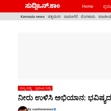
Skip
Home
ಪ್ರಮು
to
content
Kannada news
ಚಿತ್ರದುರ್ಗ
ದಾವಣಗೆರೆ
ಬೆಂಗಳೂರು
ರಾಜಕೀ
ರಾಜ್ಯ ಸುದ್ದಿ
ಪ್ರಮುಖ ಸುದ್ದಿ
ನೀರು ಉಳಿಸಿ ಅಭಿಯಾನ: ಭವಿಷ್ಯದ 
By
suddionenews