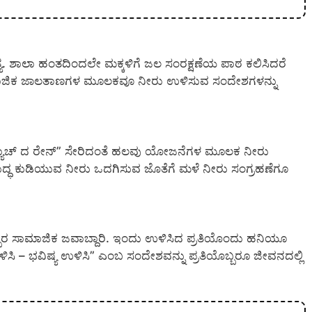
ತ್ಯ. ಶಾಲಾ ಹಂತದಿಂದಲೇ ಮಕ್ಕಳಿಗೆ ಜಲ ಸಂರಕ್ಷಣೆಯ ಪಾಠ ಕಲಿಸಿದರೆ
ಾಮಾಜಿಕ ಜಾಲತಾಣಗಳ ಮೂಲಕವೂ ನೀರು ಉಳಿಸುವ ಸಂದೇಶಗಳನ್ನು
 “ಕ್ಯಾಚ್ ದ ರೇನ್” ಸೇರಿದಂತೆ ಹಲವು ಯೋಜನೆಗಳ ಮೂಲಕ ನೀರು
ಶುದ್ಧ ಕುಡಿಯುವ ನೀರು ಒದಗಿಸುವ ಜೊತೆಗೆ ಮಳೆ ನೀರು ಸಂಗ್ರಹಣೆಗೂ
್ಬರ ಸಾಮಾಜಿಕ ಜವಾಬ್ದಾರಿ. ಇಂದು ಉಳಿಸಿದ ಪ್ರತಿಯೊಂದು ಹನಿಯೂ
ಿ – ಭವಿಷ್ಯ ಉಳಿಸಿ” ಎಂಬ ಸಂದೇಶವನ್ನು ಪ್ರತಿಯೊಬ್ಬರೂ ಜೀವನದಲ್ಲಿ