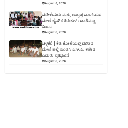
August 8, 2026
ಮಹಿಳೆಯರು ಮತ್ತು ಅಪ್ರಾಪ್ತ ಬಾಲಕಿಯರ
ಮೇಲೆ ಲೈಂಗಿಕ ಕಿರುಕುಳ : ಡಾ.ಶಿವಣ್ಣ
ವಿಷಾದ
August 8, 2026
ಚಳ್ಳಕೆರೆ | ಕೆಡಿ ಕೋಟೆಯಲ್ಲಿ ದಲಿತರ
ಮೇಲೆ ಹಲ್ಲೆ ಖಂಡಿಸಿ ಎಸ್.ಪಿ. ಕಚೇರಿ
ಎದುರು ಪ್ರತಿಭಟನೆ
August 8, 2026