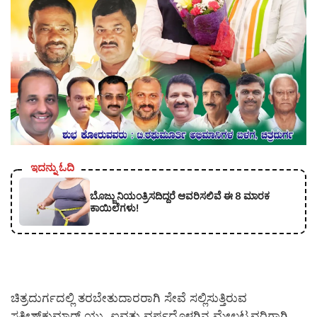
ಇದನ್ನು ಓದಿ
ಬೊಜ್ಜು ನಿಯಂತ್ರಿಸದಿದ್ದರೆ ಆವರಿಸಲಿವೆ ಈ 8 ಮಾರಕ
ಕಾಯಿಲೆಗಳು!
ಚಿತ್ರದುರ್ಗದಲ್ಲಿ ತರಬೇತುದಾರರಾಗಿ ಸೇವೆ ಸಲ್ಲಿಸುತ್ತಿರುವ
ಸತೀಶ್‍ಕುಮಾರ್ ಯು. ಐವತ್ತು ವರ್ಷದೊಳಗಿನ ಮೇಲ್ಪಟ್ಟವರಿಗಾಗಿ