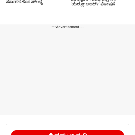
ಸರ್ಕಾರದ ಹೊಸ ಸೌಲಭ್ಯ
‘ಯೆಲ್ಲೋ ಅಲರ್ಟ್’ ಘೋಷಣೆ
---Advertisement---