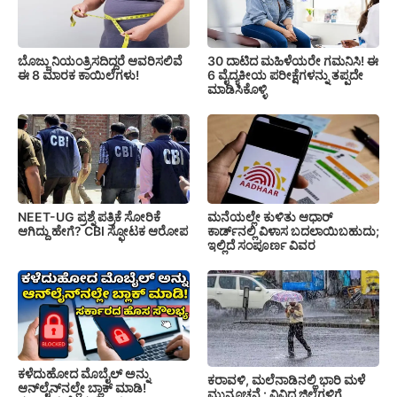
ಬೊಜ್ಜು ನಿಯಂತ್ರಿಸದಿದ್ದರೆ ಆವರಿಸಲಿವೆ
30 ದಾಟಿದ ಮಹಿಳೆಯರೇ ಗಮನಿಸಿ! ಈ
ಈ 8 ಮಾರಕ ಕಾಯಿಲೆಗಳು!
6 ವೈದ್ಯಕೀಯ ಪರೀಕ್ಷೆಗಳನ್ನು ತಪ್ಪದೇ
ಮಾಡಿಸಿಕೊಳ್ಳಿ
NEET-UG ಪ್ರಶ್ನೆ ಪತ್ರಿಕೆ ಸೋರಿಕೆ
ಮನೆಯಲ್ಲೇ ಕುಳಿತು ಆಧಾರ್
ಆಗಿದ್ದು ಹೇಗೆ? CBI ಸ್ಫೋಟಕ ಆರೋಪ
ಕಾರ್ಡ್‌ನಲ್ಲಿ ವಿಳಾಸ ಬದಲಾಯಿಬಹುದು;
ಇಲ್ಲಿದೆ ಸಂಪೂರ್ಣ ವಿವರ
ಕಳೆದುಹೋದ ಮೊಬೈಲ್ ಅನ್ನು
ಕರಾವಳಿ, ಮಲೆನಾಡಿನಲ್ಲಿ ಭಾರಿ ಮಳೆ
ಆನ್‌ಲೈನ್‌ನಲ್ಲೇ ಬ್ಲಾಕ್ ಮಾಡಿ!
ಮುನ್ಸೂಚನೆ : ವಿವಿಧ ಜಿಲ್ಲೆಗಳಿಗೆ