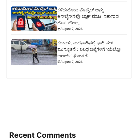
ಕಳೆದುಹೋದ ಮೊಬೈಲ್ ಅನ್ನು
ಆನ್‌ಲೈನ್‌ನಲ್ಲೇ ಬ್ಲಾಕ್ ಮಾಡಿ! ಸರ್ಕಾರದ
ಹೊಸ ಸೌಲಭ್ಯ
August 7, 2026
ಕರಾವಳಿ, ಮಲೆನಾಡಿನಲ್ಲಿ ಭಾರಿ ಮಳೆ
ಮುನ್ಸೂಚನೆ : ವಿವಿಧ ಜಿಲ್ಲೆಗಳಿಗೆ ‘ಯೆಲ್ಲೋ
ಅಲರ್ಟ್’ ಘೋಷಣೆ
August 7, 2026
Recent Comments