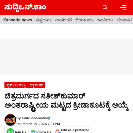
Skip
to
content
Men
Kannada news
ಚಿತ್ರದುರ್ಗ
ದಾವಣಗೆರೆ
ಬೆಂಗಳೂರು
ರಾಜಕೀಯ
ಚುನಾವಣೆ
ಪ್ರಮುಖ ಸುದ್ದಿ
ಚಿತ್ರದುರ್ಗ
ಚಿತ್ರದುರ್ಗದ ಸತೀಶ್‍ಕುಮಾರ್
ಅಂತರಾಷ್ಟ್ರೀಯ ಮಟ್ಟದ ಕ್ರೀಡಾಕೂಟಕ್ಕೆ ಆಯ್ಕೆ
By
suddionenews
On: March 18, 2026 7:21 PM
Add as a preferred
Join Us
Follow Us