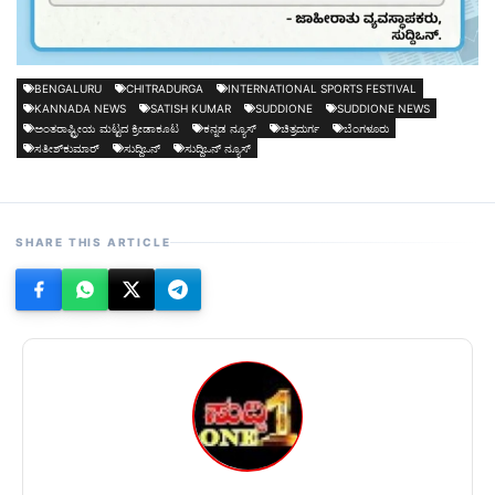
BENGALURU
CHITRADURGA
INTERNATIONAL SPORTS FESTIVAL
KANNADA NEWS
SATISH KUMAR
SUDDIONE
SUDDIONE NEWS
ಅಂತರಾಷ್ಟ್ರೀಯ ಮಟ್ಟದ ಕ್ರೀಡಾಕೂಟ
ಕನ್ನಡ ನ್ಯೂಸ್
ಚಿತ್ರದುರ್ಗ
ಬೆಂಗಳೂರು
ಸತೀಶ್‍ಕುಮಾರ್
ಸುದ್ದಿಒನ್
ಸುದ್ದಿಒನ್ ನ್ಯೂಸ್
SHARE THIS ARTICLE