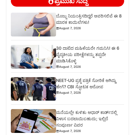
ಪ್ರಮುಖ ಸುದ್ದಿ
ಬೊಜ್ಜು ನಿಯಂತ್ರಿಸದಿದ್ದರೆ ಆವರಿಸಲಿವೆ ಈ 8
ಮಾರಕ ಕಾಯಿಲೆಗಳು!
August 7, 2026
30 ದಾಟಿದ ಮಹಿಳೆಯರೇ ಗಮನಿಸಿ! ಈ 6
ವೈದ್ಯಕೀಯ ಪರೀಕ್ಷೆಗಳನ್ನು ತಪ್ಪದೇ
ಮಾಡಿಸಿಕೊಳ್ಳಿ
August 7, 2026
NEET-UG ಪ್ರಶ್ನೆ ಪತ್ರಿಕೆ ಸೋರಿಕೆ ಆಗಿದ್ದು
ಹೇಗೆ? CBI ಸ್ಫೋಟಕ ಆರೋಪ
August 7, 2026
ಮನೆಯಲ್ಲೇ ಕುಳಿತು ಆಧಾರ್ ಕಾರ್ಡ್‌ನಲ್ಲಿ
ವಿಳಾಸ ಬದಲಾಯಿಬಹುದು; ಇಲ್ಲಿದೆ
ಸಂಪೂರ್ಣ ವಿವರ
August 7, 2026