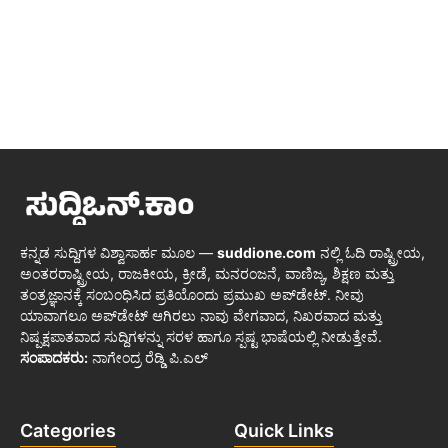
ಕನ್ನಡ ಸುದ್ದಿಗಳ ವಿಶ್ವಾಸಾರ್ಹ ಮೂಲ —
suddione.com
ನಲ್ಲಿ ಓದಿ ರಾಷ್ಟ್ರೀಯ,
ಅಂತರರಾಷ್ಟ್ರೀಯ, ರಾಜಕೀಯ, ಕ್ರೀಡೆ, ಮನರಂಜನೆ, ವಾಣಿಜ್ಯ, ಶಿಕ್ಷಣ ಮತ್ತು
ತಂತ್ರಜ್ಞಾನಕ್ಕೆ ಸಂಬಂಧಿಸಿದ ಪ್ರತಿಯೊಂದು ಪ್ರಮುಖ ಅಪ್‌ಡೇಟ್. ನೀವು
ಯಾವಾಗಲೂ ಅಪ್‌ಡೇಟ್ ಆಗಿರಲು ನಾವು ವೇಗವಾದ, ನಿಖರವಾದ ಮತ್ತು
ನಿಷ್ಪಕ್ಷಪಾತವಾದ ಸುದ್ದಿಗಳನ್ನು ಸರಳ ಹಾಗೂ ಸ್ಪಷ್ಟ ಭಾಷೆಯಲ್ಲಿ ನೀಡುತ್ತೇವೆ.
ಸಂಪಾದಕರು:
ನಾಗೇಂದ್ರ ರೆಡ್ಡಿ ಪಿ.ಎಲ್
Categories
Quick Links