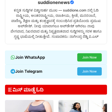
suddionenews
ಕನ್ನಡ ಸುದ್ದಿಗಳ ವಿಶ್ವಾಸಾರ್ಹ ಮೂಲ — suddione.com ನಲ್ಲಿ ಓದಿ
ರಾಷ್ಟ್ರೀಯ, ಅಂತರರಾಷ್ಟ್ರೀಯ, ರಾಜಕೀಯ, ಕ್ರೀಡೆ, ಮನರಂಜನೆ,
ವಾಣಿಜ್ಯ, ಶಿಕ್ಷಣ ಮತ್ತು ತಂತ್ರಜ್ಞಾನಕ್ಕೆ ಸಂಬಂಧಿಸಿದ ಪ್ರತಿಯೊಂದು ಪ್ರಮುಖ
ಅಪ್‌ಡೇಟ್. ನೀವು ಯಾವಾಗಲೂ ಅಪ್‌ಡೇಟ್ ಆಗಿರಲು ನಾವು
ವೇಗವಾದ, ನಿಖರವಾದ ಮತ್ತು ನಿಷ್ಪಕ್ಷಪಾತವಾದ ಸುದ್ದಿಗಳನ್ನು ಸರಳ ಹಾಗೂ
ಸ್ಪಷ್ಟ ಭಾಷೆಯಲ್ಲಿ ನೀಡುತ್ತೇವೆ. ಸಂಪಾದಕರು: ನಾಗೇಂದ್ರ ರೆಡ್ಡಿ ಪಿ.ಎಲ್
Join WhatsApp
Join Now
Join Telegram
Join Now
ಮಿಸ್ ಮಾಡ್ದೆ ಓದಿ