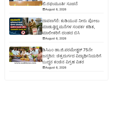
ಟಿ.ರಘುಮೂರ್ತಿ ಸೂಚನೆ
August 6, 2026
ದಾವಣಗೆರೆ: ಕುಡಿಯುವ ನೀರು ಪೋಲು
ಮಾಡುತ್ತಿದ್ದ ಮನೆಗಳ ಸಂಪರ್ಕ ಕಡಿತ,
ಮಾಲೀಕರಿಗೆ ದಂಡದ ಬಿಸಿ
August 6, 2026
ಡಿಸಿಎಂ ಡಾ.ಜಿ.ಪರಮೇಶ್ವರ್ 75ನೇ
ಜನ್ಮದಿನ: ಚಿತ್ರದುರ್ಗದ ವಿದ್ಯಾರ್ಥಿನಿಯರಿಗೆ
ಬುದ್ಧನ ಕಂಚಿನ ವಿಗ್ರಹ ವಿತರ
August 6, 2026