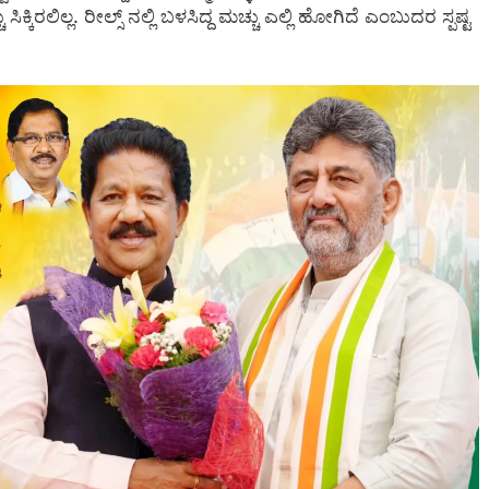
ಕಿರಲಿಲ್ಲ. ರೀಲ್ಸ್ ನಲ್ಲಿ ಬಳಸಿದ್ದ ಮಚ್ಚು ಎಲ್ಲಿ ಹೋಗಿದೆ ಎಂಬುದರ ಸ್ಪಷ್ಟ