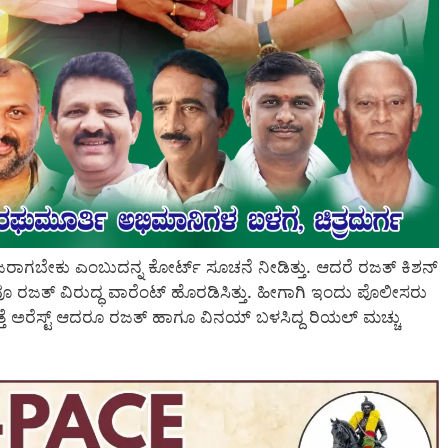
ಾಗಬೇಕು ಎಂಬುದನ್ನ ಕೋರ್ಟ್ ಸೂಚನೆ ನೀಡಿತ್ತು. ಆದರೆ ರಜತ್ ಕಿಶನ್
ೂ ರಜತ್ ವಿರುದ್ಧ ವಾರೆಂಟ್ ಹೊರಡಿಸಿತ್ತು. ಹೀಗಾಗಿ ಇಂದು ಪೊಲೀಸರು
 ಮತ್ತೆ ಅರೆಸ್ಟ್ ಆದರೂ ರಜತ್ ಹಾಗೂ ವಿನಯ್ ಬಳಸಿದ್ದ ರಿಯಲ್ ಮಚ್ಚು