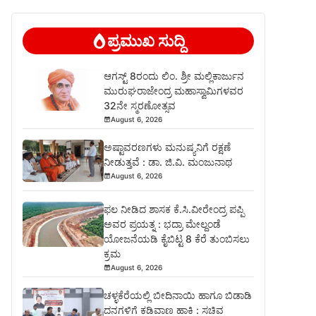
ಪ್ರಮುಖ ಸುದ್ದಿ
ಆಗಸ್ಟ್ 8ರಂದು ಲಿಂ. ಶ್ರೀ ಮಲ್ಲಿಕಾರ್ಜುನ
ಮುರುಘರಾಜೇಂದ್ರ ಮಹಾಸ್ವಾಮಿಗಳವರ
32ನೇ ಸ್ಮರಣೋತ್ಸವ
August 6, 2026
ಅಷ್ಟಾವರಣಗಳು ಮನುಷ್ಯನಿಗೆ ರಕ್ಷಣೆ
ನೀಡುತ್ತವೆ : ಡಾ. ಜಿ.ವಿ. ಮಂಜುನಾಥ
August 6, 2026
ಫಲ ನೀಡಿದ ಶಾಸಕ ಕೆ.ಸಿ.ವೀರೇಂದ್ರ ಪಪ್ಪಿ
ಅವರ ಪ್ರಯತ್ನ : ಭದ್ರಾ ಮೇಲ್ದಂಡೆ
ಯೋಜನೆಯಡಿ ಕೈಬಿಟ್ಟ 8 ಕೆರೆ ತುಂಬಿಸಲು
ಕ್ರಮ
August 6, 2026
ಚಳ್ಳಕೆರೆಯಲ್ಲಿ ಬೀದಿನಾಯಿ ಹಾಗೂ ಬಿಡಾಡಿ
ದನಗಳಿಗೆ ಕಡಿವಾಣ ಹಾಕಿ : ಸಚಿವ