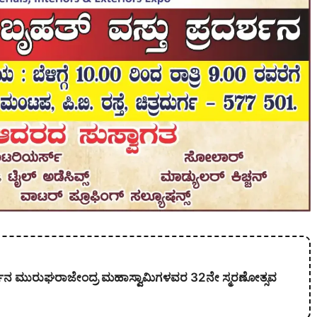
ಕಾರ್ಜುನ ಮುರುಘರಾಜೇಂದ್ರ ಮಹಾಸ್ವಾಮಿಗಳವರ 32ನೇ ಸ್ಮರಣೋತ್ಸವ