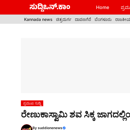
Skip
Home
ಪ್ರಮು
to
content
Kannada news
ಚಿತ್ರದುರ್ಗ
ದಾವಣಗೆರೆ
ಬೆಂಗಳೂರು
ರಾಜಕೀ
ಪ್ರಮುಖ ಸುದ್ದಿ
ರೇಣುಕಾಸ್ವಾಮಿ ಶವ ಸಿಕ್ಕ ಜಾಗದಲ್ಲಿಯ
By
suddionenews