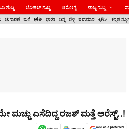
ಖ ಸುದ್ದಿ
ಲೋಕಲ್ ಸುದ್ದಿ
ಆರೋಗ್ಯ
ರಾಜ್ಯ ಸುದ್ದಿ
ರಾ
ಯ
ಚುನಾವಣೆ
ಮಳೆ
ಕ್ರಿಕೆಟ್
ಭಾರತ
ಚಿನ್ನ
ಬೆಳ್ಳಿ
ಹವಾಮಾನ
ಕ್ರಿಕೆಟ್
ಕನ್ನಡ ನ್ಯೂ
ೇ ಮಚ್ಚು ಎಸೆದಿದ್ದ ರಜತ್ ಮತ್ತೆ ಅರೆಸ್ಟ್..!
Add as a preferred
Join Us
Follow Us