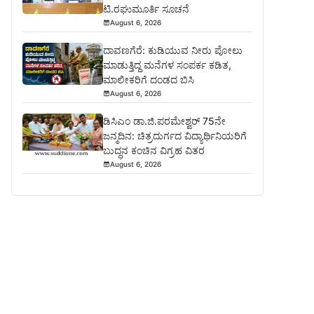
ಟಿ.ರಘುಮೂರ್ತಿ ಸೂಚನೆ
August 6, 2026
ದಾವಣಗೆರೆ: ಕುಡಿಯುವ ನೀರು ಪೋಲು
ಮಾಡುತ್ತಿದ್ದ ಮನೆಗಳ ಸಂಪರ್ಕ ಕಡಿತ,
ಮಾಲೀಕರಿಗೆ ದಂಡದ ಬಿಸಿ
August 6, 2026
ಡಿಸಿಎಂ ಡಾ.ಜಿ.ಪರಮೇಶ್ವರ್ 75ನೇ
ಜನ್ಮದಿನ: ಚಿತ್ರದುರ್ಗದ ವಿದ್ಯಾರ್ಥಿನಿಯರಿಗೆ
ಬುದ್ಧನ ಕಂಚಿನ ವಿಗ್ರಹ ವಿತರ
August 6, 2026