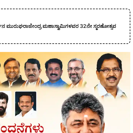
ಕಾರ್ಜುನ ಮುರುಘರಾಜೇಂದ್ರ ಮಹಾಸ್ವಾಮಿಗಳವರ 32ನೇ ಸ್ಮರಣೋತ್ಸವ