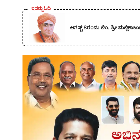
ಇದನ್ನು ಓದಿ
ಆಗಸ್ಟ್ 8ರಂದು ಲಿಂ. ಶ್ರೀ ಮಲ್ಲಿ