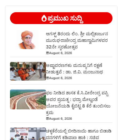
ಪ್ರಮುಖ ಸುದ್ದಿ
ಆಗಸ್ಟ್ 8ರಂದು ಲಿಂ. ಶ್ರೀ ಮಲ್ಲಿಕಾರ್ಜುನ
ಮುರುಘರಾಜೇಂದ್ರ ಮಹಾಸ್ವಾಮಿಗಳವರ
32ನೇ ಸ್ಮರಣೋತ್ಸವ
August 6, 2026
ಅಷ್ಟಾವರಣಗಳು ಮನುಷ್ಯನಿಗೆ ರಕ್ಷಣೆ
ನೀಡುತ್ತವೆ : ಡಾ. ಜಿ.ವಿ. ಮಂಜುನಾಥ
August 6, 2026
ಫಲ ನೀಡಿದ ಶಾಸಕ ಕೆ.ಸಿ.ವೀರೇಂದ್ರ ಪಪ್ಪಿ
ಅವರ ಪ್ರಯತ್ನ : ಭದ್ರಾ ಮೇಲ್ದಂಡೆ
ಯೋಜನೆಯಡಿ ಕೈಬಿಟ್ಟ 8 ಕೆರೆ ತುಂಬಿಸಲು
ಕ್ರಮ
August 6, 2026
ಚಳ್ಳಕೆರೆಯಲ್ಲಿ ಬೀದಿನಾಯಿ ಹಾಗೂ ಬಿಡಾಡಿ
ದನಗಳಿಗೆ ಕಡಿವಾಣ ಹಾಕಿ : ಸಚಿವ