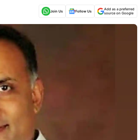
Add as a preferred
Join Us
Follow Us
source on Google