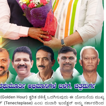
lden Hour) ತ್ವರಿತ ಚಿಕಿತ್ಸೆ ಒದಗಿಸುವುದು ಈ ಯೋಜನೆಯ ಮುಖ್ಯ
ೇಸ್’ (Tenecteplase) ಎಂಬ ದುಬಾರಿ ಇಂಜೆಕ್ಷನ್ ಅನ್ನು ಸರ್ಕಾರದಿಂದ