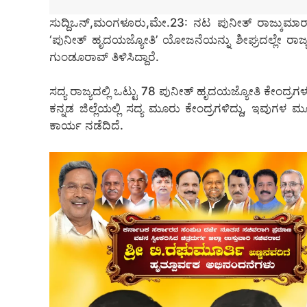
ಸುದ್ದಿಒನ್,ಮಂಗಳೂರು,ಮೇ.23: ನಟ ಪುನೀತ್ ರಾಜ್ಕುಮಾರ್ 
‘ಪುನೀತ್ ಹೃದಯಜ್ಯೋತಿ’ ಯೋಜನೆಯನ್ನು ಶೀಘ್ರದಲ್ಲೇ ರಾಜ್
ಗುಂಡೂರಾವ್ ತಿಳಿಸಿದ್ದಾರೆ.
ಸದ್ಯ ರಾಜ್ಯದಲ್ಲಿ ಒಟ್ಟು 78 ಪುನೀತ್ ಹೃದಯಜ್ಯೋತಿ ಕೇಂದ್ರಗಳು
ಕನ್ನಡ ಜಿಲ್ಲೆಯಲ್ಲಿ ಸದ್ಯ ಮೂರು ಕೇಂದ್ರಗಳಿದ್ದು, ಇವ
ಕಾರ್ಯ ನಡೆದಿದೆ.