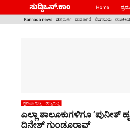
Skip
Home
ಪ್ರಮು
to
content
Kannada news
ಚಿತ್ರದುರ್ಗ
ದಾವಣಗೆರೆ
ಬೆಂಗಳೂರು
ರಾಜಕೀ
ಪ್ರಮುಖ ಸುದ್ದಿ
ರಾಜ್ಯ ಸುದ್ದಿ
ಎಲ್ಲಾ ತಾಲೂಕುಗಳಿಗೂ ‘ಪುನೀತ್ ಹ
ದಿನೇಶ್ ಗುಂಡೂರಾವ್