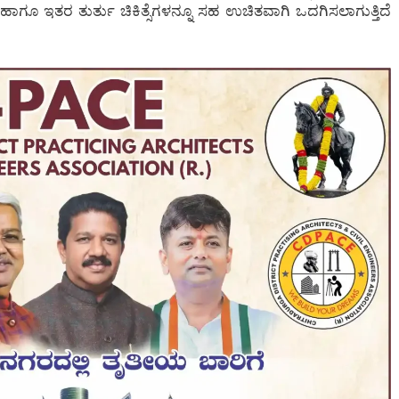
ಸೆ ಹಾಗೂ ಇತರ ತುರ್ತು ಚಿಕಿತ್ಸೆಗಳನ್ನೂ ಸಹ ಉಚಿತವಾಗಿ ಒದಗಿಸಲಾಗುತ್ತಿದೆ