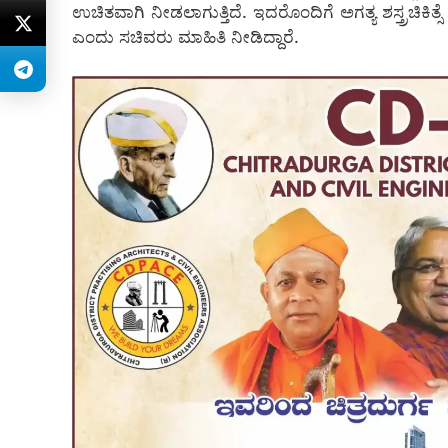
ಉಚಿತವಾಗಿ ನೀಡಲಾಗುತ್ತಿದೆ. ಇದರೊಂದಿಗೆ ಅಗತ್ಯ ಶಸ್ತ್ರಚಿಕಿತ್
ಎಂದು ಸಚಿವರು ಮಾಹಿತಿ ನೀಡಿದ್ದಾರೆ.