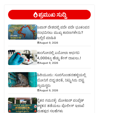
ಪ್ರಮುಖ ಸುದ್ದಿ
ಜಪಾನ್ ದೇಶದಲ್ಲಿ ಪದೇ ಪದೇ ಭೂಕಂಪನ
ಸಂಭವಿಸಲು ಮುಖ್ಯ ಕಾರಣಗಳೇನು?
ಇಲ್ಲಿದೆ ಮಾಹಿತಿ
August 9, 2026
ಕಾಂಗೋದಲ್ಲಿ ಎಬೋಲಾ ಆರ್ಭಟ:
4,000ಕ್ಕೂ ಹೆಚ್ಚು ಕೇಸ್ ದಾಖಲು.!
August 9, 2026
ಹಿರಿಯೂರು: ಸೂರಗೊಂಡನಹಳ್ಳಿಯಲ್ಲಿ
ಬೋನಿಗೆ ಬಿದ್ದ ಚಿರತೆ, ನಿಟ್ಟುಸಿರು ಬಿಟ್ಟ
ಗ್ರಾಮಸ್ಥರು
August 9, 2026
ರೈತರ ಗಮನಕ್ಕೆ: ಮೋಟಾರ್ ಪಂಪ್ಸೆಟ್
ಕಳ್ಳತನ ತಡೆಯಲು ಪೊಲೀಸ್ ಇಲಾಖೆ
ಮಹತ್ವದ ಸಲಹೆಗಳು