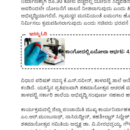
ನಿರ್ಮಾಣಕ್ಕಾಗಿ ರೂ.30 ಕೋಟಿ ವೆಚ್ಚದಲ್ಲಿ ಯೋಜನೆ ಸಿದ್ದಪಡಿಸ
ಅವರಿಂದಲೇ ಯೋಜನೆಗೆ ಚಾಲನೆ ನೀಡಲಾಗುವುದು ಎಂದು ತಿಳ
ಅಭಿವೃದ್ಧಿಯಾಗಲಿದೆ. ಗ್ರಾಮಸ್ಥರ ಮನವಿಯಂತೆ ಐಮಂಗಲ ಹೋಬಳಿ
ನಿರ್ಮಿಸಲು ಕ್ರಮವಹಿಸಲಾಗುವುದು ಎಂದು ಸಚಿವರು ಭರವಸೆ 
ಇದನ್ನು ಓದಿ
ಕಾಂಗೋದಲ್ಲಿ ಎಬೋಲಾ ಆರ್ಭಟ: 4,00
ವಿಧಾನ ಪರಿಷತ್ ಸದಸ್ಯ ಕೆ.ಎಸ್.ನವೀನ್, ತಾಳವಟ್ಟಿ ಶಾಲೆ ಅನ
ಕಂಡಿದೆ. ಯಶಸ್ವಿನ ಪ್ರತಿಫಲವಾಗಿ ಶತಮಾನೋತ್ಸವ ಆಚರಣೆ ಮ
ತಾಳವಟ್ಟಿ ಸರ್ಕಾರಿ ಶಾಲೆಯ ಅಭಿವೃದ್ಧಿ ಸಂಪೂರ್ಣ ಸಹಕಾರ
ಕಾರ್ಯಕ್ರಮದಲ್ಲಿ ಜಿಲ್ಲಾ ಪಂಚಾಯಿತಿ ಮುಖ್ಯ ಕಾರ್ಯನಿರ್ವಾ
ಎಂ.ಆರ್.ಮಂಜುನಾಥ್, ನಾಸಿರುದ್ದೀನ್, ತಹಶೀಲ್ದಾರ್ ಸಿದ್ದೇಶ್, ಕ್ಷ
ಶತಮಾನೋತ್ಸವ ಸಮಿತಿಯ ಅಧ್ಯಕ್ಷ ಡಾ. ವಿ.ವೀರಭದ್ರಯ್ಯ, ಗೌರವಾಧ