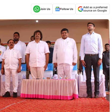
Add as a preferred
Join Us
Follow Us
source on Google