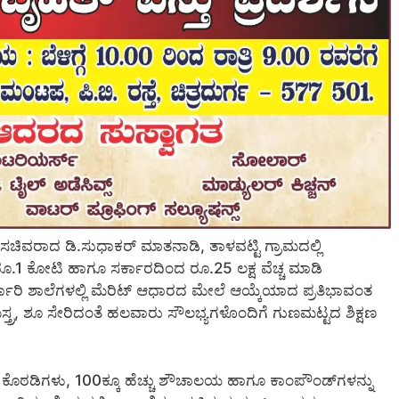
 ಸಚಿವರಾದ ಡಿ.ಸುಧಾಕರ್ ಮಾತನಾಡಿ, ತಾಳವಟ್ಟಿ ಗ್ರಾಮದಲ್ಲಿ
.1 ಕೋಟಿ ಹಾಗೂ ಸರ್ಕಾರದಿಂದ ರೂ.25 ಲಕ್ಷ ವೆಚ್ಚ ಮಾಡಿ
ಾರಿ ಶಾಲೆಗಳಲ್ಲಿ ಮೆರಿಟ್ ಆಧಾರದ ಮೇಲೆ ಆಯ್ಕೆಯಾದ ಪ್ರತಿಭಾವಂತ
ೆ, ಸಮಸ್ತ್ರ, ಶೂ ಸೇರಿದಂತೆ ಹಲವಾರು ಸೌಲಭ್ಯಗಳೊಂದಿಗೆ ಗುಣಮಟ್ಟದ ಶಿಕ್ಷಣ
ಿ ಕೊಠಡಿಗಳು, 100ಕ್ಕೂ ಹೆಚ್ಚು ಶೌಚಾಲಯ ಹಾಗೂ ಕಾಂಪೌಂಡ್‍ಗಳನ್ನು