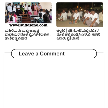
ಚಳ್ಳಕೆರೆ | ಕೆಡಿ ಕೋಟೆಯಲ್ಲಿ ದಲಿತರ
ಮಹಿಳೆಯರು ಮತ್ತು ಅಪ್ರಾಪ್ತ
ಮೇಲೆ ಹಲ್ಲೆ ಖಂಡಿಸಿ ಎಸ್.ಪಿ. ಕಚೇರಿ
ಬಾಲಕಿಯರ ಮೇಲೆ ಲೈಂಗಿಕ ಕಿರುಕುಳ :
ಎದುರು ಪ್ರತಿಭಟನೆ
ಡಾ.ಶಿವಣ್ಣ ವಿಷಾದ
Leave a Comment
Comment