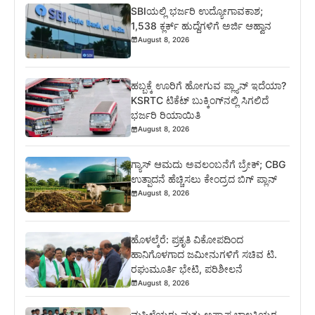
SBIಯಲ್ಲಿ ಭರ್ಜರಿ ಉದ್ಯೋಗಾವಕಾಶ;
1,538 ಕ್ಲರ್ಕ್ ಹುದ್ದೆಗಳಿಗೆ ಅರ್ಜಿ ಆಹ್ವಾನ
August 8, 2026
ಹಬ್ಬಕ್ಕೆ ಊರಿಗೆ ಹೋಗುವ ಪ್ಲ್ಯಾನ್ ಇದೆಯಾ?
KSRTC ಟಿಕೆಟ್ ಬುಕ್ಕಿಂಗ್‌ನಲ್ಲಿ ಸಿಗಲಿದೆ
ಭರ್ಜರಿ ರಿಯಾಯಿತಿ
August 8, 2026
ಗ್ಯಾಸ್ ಆಮದು ಅವಲಂಬನೆಗೆ ಬ್ರೇಕ್; CBG
ಉತ್ಪಾದನೆ ಹೆಚ್ಚಿಸಲು ಕೇಂದ್ರದ ಬಿಗ್ ಪ್ಲಾನ್
August 8, 2026
ಹೊಳಲ್ಕೆರೆ: ಪ್ರಕೃತಿ ವಿಕೋಪದಿಂದ
ಹಾನಿಗೊಳಗಾದ ಜಮೀನುಗಳಿಗೆ ಸಚಿವ ಟಿ.
ರಘುಮೂರ್ತಿ ಭೇಟಿ, ಪರಿಶೀಲನೆ
August 8, 2026
ಮಹಿಳೆಯರು ಮತ್ತು ಅಪ್ರಾಪ್ತ ಬಾಲಕಿಯರ