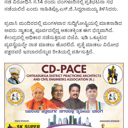
ನಡೆ ವಿರೋಧಿಸಿ ಸೆ.14 ರಂದು ಬೆಂಗಳೂರಿನಲ್ಲಿ ಪ್ರತಿಭಟನಾ ಸಭೆ
ನಡೆಯಲಿದೆ ಎಂದು ಸಾಹಿತಿಪ್ರೊ.ಎಸ್.ಜಿ.ಸಿದ್ದರಾಮಯ್ಯ ತಿಳಿಸಿದರು.
ಪ್ರವಾಸಿ ಮಂದಿರದಲ್ಲಿ ಮಂಗಳವಾರ ಸುದ್ದಿಗೋಷ್ಟಿಯಲ್ಲಿ ಮಾತನಾಡಿದ
ಅವರು ಸ್ವಾತಂತ್ರ್ಯ ಪೂರ್ವದಲ್ಲಿದ್ದ ಆತಂಕಕ್ಕಿಂತ ಈಗ ಭಿನ್ನವಾಗಿದೆ.
ಕೇಂದ್ರದಲ್ಲಿ ಅಧಿಕಾರ ನಡೆಸುತ್ತಿರುವ ಬಿಜೆಪಿ. ಇಡಿ ಒಕ್ಕೂಟದ
ವ್ಯವಸ್ಥೆಯನ್ನೇ ನಾಶ ಮಾಡಲು ಹೊರಟಿದೆ. ಪ್ರಶ್ನೆ ಮಾಡಲು ವಿರೋಧ
ಪಕ್ಷದವರೆ ಇರಬಾರದೆನ್ನುವ ರೀತಿಯಲ್ಲಿ ವರ್ತಿಸುತ್ತಿದೆ.