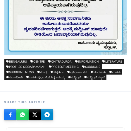
BENGALURU
CENTRE
CHITRADURGA
INFORMATION
LITERATURE
PROF. SG SIDDARAMAIAH
PROTEST MEETING
SUDDIONE
SUDDIONE NEWS
ಕೇಂದ್ರ
ಚಿತ್ರದುರ್ಗ
ಪ್ರತಿಭಟನಾ ಸಭೆ
ಬೆಂಗಳೂರು
ಮಾಹಿತಿ
ಸರ್ವಾಧಿಕಾರಿ
ಸಾಹಿತಿ ಪ್ರೊ.ಎಸ್.ಜಿ.ಸಿದ್ದರಾಮಯ್ಯ
ಸುದ್ದಿಒನ್
ಸುದ್ದಿಒನ್ ನ್ಯೂಸ್
SHARE THIS ARTICLE