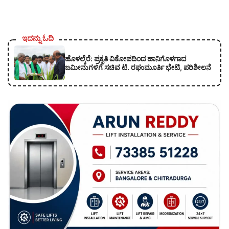
ಇದನ್ನು ಓದಿ
ಹೊಳಲ್ಕೆರೆ: ಪ್ರಕೃತಿ ವಿಕೋಪದಿಂದ ಹಾನಿಗೊಳಗಾದ
ಜಮೀನುಗಳಿಗೆ ಸಚಿವ ಟಿ. ರಘುಮೂರ್ತಿ ಭೇಟಿ, ಪರಿಶೀಲನೆ