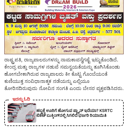
ರಾಷ್ಟ್ರಪತಿ, ರಾಜ್ಯಪಾಲರುಗಳನ್ನು ನಾಮಕಾವಸ್ಥೆಗಷ್ಟೆ ಇಟ್ಟುಕೊಂಡಿದೆ.
ಕೇಂದ್ರ ಮತ್ತು ರಾಜ್ಯಗಳ ನಡುವೆ ಸಮನ್ವಯತೆಯನ್ನು ತೂಗಿಸಿಕೊಂಡು
ಹೋಗಬೇಕಾಗಿರುವ ರಾಜ್ಯಪಾಲರು ಕೀ ಕೊಟ್ಟ ಗೊಂಬೆಯಂತೆ
ಕುಣಿಯುತ್ತ ಸಂವಿಧಾನಾತ್ಮಕ ನಡೆಯನ್ನು ಎಲ್ಲಿಯೂ
ತೋರಿಸದಿರುವುದು ನೋವಿನ ಸಂಗತಿ ಎಂದು ಬೇಸರ ವ್ಯಕ್ತಪಡಿಸಿದರು.
ಇದನ್ನು ಓದಿ
ಹಬ್ಬಕ್ಕೆ ಊರಿಗೆ ಹೋಗುವ ಪ್ಲ್ಯಾನ್ ಇದೆಯಾ? KSRTC
ಟಿಕೆಟ್ ಬುಕ್ಕಿಂಗ್‌ನಲ್ಲಿ ಸಿಗಲಿದೆ ಭರ್ಜರಿ ರಿಯಾಯಿತಿ