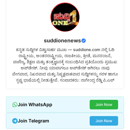
suddionenews
ಕನ್ನಡ ಸುದ್ದಿಗಳ ವಿಶ್ವಾಸಾರ್ಹ ಮೂಲ — suddione.com ನಲ್ಲಿ ಓದಿ
ರಾಷ್ಟ್ರೀಯ, ಅಂತರರಾಷ್ಟ್ರೀಯ, ರಾಜಕೀಯ, ಕ್ರೀಡೆ, ಮನರಂಜನೆ,
ವಾಣಿಜ್ಯ, ಶಿಕ್ಷಣ ಮತ್ತು ತಂತ್ರಜ್ಞಾನಕ್ಕೆ ಸಂಬಂಧಿಸಿದ ಪ್ರತಿಯೊಂದು ಪ್ರಮುಖ
ಅಪ್‌ಡೇಟ್. ನೀವು ಯಾವಾಗಲೂ ಅಪ್‌ಡೇಟ್ ಆಗಿರಲು ನಾವು
ವೇಗವಾದ, ನಿಖರವಾದ ಮತ್ತು ನಿಷ್ಪಕ್ಷಪಾತವಾದ ಸುದ್ದಿಗಳನ್ನು ಸರಳ ಹಾಗೂ
ಸ್ಪಷ್ಟ ಭಾಷೆಯಲ್ಲಿ ನೀಡುತ್ತೇವೆ. ಸಂಪಾದಕರು: ನಾಗೇಂದ್ರ ರೆಡ್ಡಿ ಪಿ.ಎಲ್
Join WhatsApp
Join Now
Join Telegram
Join Now