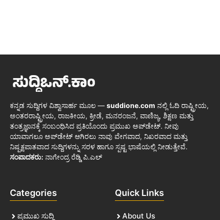
ಕನ್ನಡ ಸುದ್ದಿಗಳ ವಿಶ್ವಾಸಾರ್ಹ ಮೂಲ —
suddione.com
ನಲ್ಲಿ ಓದಿ ರಾಷ್ಟ್ರೀಯ,
ಅಂತರರಾಷ್ಟ್ರೀಯ, ರಾಜಕೀಯ, ಕ್ರೀಡೆ, ಮನರಂಜನೆ, ವಾಣಿಜ್ಯ, ಶಿಕ್ಷಣ ಮತ್ತು
ತಂತ್ರಜ್ಞಾನಕ್ಕೆ ಸಂಬಂಧಿಸಿದ ಪ್ರತಿಯೊಂದು ಪ್ರಮುಖ ಅಪ್‌ಡೇಟ್. ನೀವು
ಯಾವಾಗಲೂ ಅಪ್‌ಡೇಟ್ ಆಗಿರಲು ನಾವು ವೇಗವಾದ, ನಿಖರವಾದ ಮತ್ತು
ನಿಷ್ಪಕ್ಷಪಾತವಾದ ಸುದ್ದಿಗಳನ್ನು ಸರಳ ಹಾಗೂ ಸ್ಪಷ್ಟ ಭಾಷೆಯಲ್ಲಿ ನೀಡುತ್ತೇವೆ.
ಸಂಪಾದಕರು:
ನಾಗೇಂದ್ರ ರೆಡ್ಡಿ ಪಿ.ಎಲ್
Categories
Quick Links
ಪ್ರಮುಖ ಸುದ್ದಿ
About Us