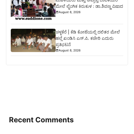
ಮೇಲೆ ಲೈಂಗಿಕ ಕಿರುಕುಳ : ಡಾ.ಶಿವಣ್ಣ ವಿಷಾದ
August 8, 2026
ಚಳ್ಳಕೆರೆ | ಕೆಡಿ ಕೋಟೆಯಲ್ಲಿ ದಲಿತರ ಮೇಲೆ
ಹಲ್ಲೆ ಖಂಡಿಸಿ ಎಸ್.ಪಿ. ಕಚೇರಿ ಎದುರು
ಪ್ರತಿಭಟನೆ
August 8, 2026
Recent Comments