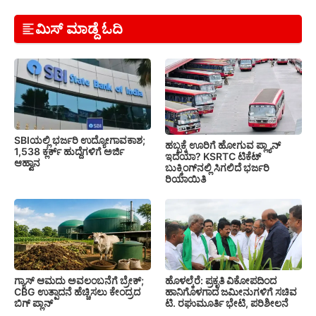
ಮಿಸ್ ಮಾಡ್ದೆ ಓದಿ
SBIಯಲ್ಲಿ ಭರ್ಜರಿ ಉದ್ಯೋಗಾವಕಾಶ;
ಹಬ್ಬಕ್ಕೆ ಊರಿಗೆ ಹೋಗುವ ಪ್ಲ್ಯಾನ್
1,538 ಕ್ಲರ್ಕ್ ಹುದ್ದೆಗಳಿಗೆ ಅರ್ಜಿ
ಇದೆಯಾ? KSRTC ಟಿಕೆಟ್
ಆಹ್ವಾನ
ಬುಕ್ಕಿಂಗ್‌ನಲ್ಲಿ ಸಿಗಲಿದೆ ಭರ್ಜರಿ
ರಿಯಾಯಿತಿ
ಗ್ಯಾಸ್ ಆಮದು ಅವಲಂಬನೆಗೆ ಬ್ರೇಕ್;
ಹೊಳಲ್ಕೆರೆ: ಪ್ರಕೃತಿ ವಿಕೋಪದಿಂದ
CBG ಉತ್ಪಾದನೆ ಹೆಚ್ಚಿಸಲು ಕೇಂದ್ರದ
ಹಾನಿಗೊಳಗಾದ ಜಮೀನುಗಳಿಗೆ ಸಚಿವ
ಬಿಗ್ ಪ್ಲಾನ್
ಟಿ. ರಘುಮೂರ್ತಿ ಭೇಟಿ, ಪರಿಶೀಲನೆ