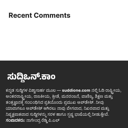
Recent Comments
ಕನ್ನಡ ಸುದ್ದಿಗಳ ವಿಶ್ವಾಸಾರ್ಹ ಮೂಲ —
suddione.com
ನಲ್ಲಿ ಓದಿ ರಾಷ್ಟ್ರೀಯ,
ಅಂತರರಾಷ್ಟ್ರೀಯ, ರಾಜಕೀಯ, ಕ್ರೀಡೆ, ಮನರಂಜನೆ, ವಾಣಿಜ್ಯ, ಶಿಕ್ಷಣ ಮತ್ತು
ತಂತ್ರಜ್ಞಾನಕ್ಕೆ ಸಂಬಂಧಿಸಿದ ಪ್ರತಿಯೊಂದು ಪ್ರಮುಖ ಅಪ್‌ಡೇಟ್. ನೀವು
ಯಾವಾಗಲೂ ಅಪ್‌ಡೇಟ್ ಆಗಿರಲು ನಾವು ವೇಗವಾದ, ನಿಖರವಾದ ಮತ್ತು
ನಿಷ್ಪಕ್ಷಪಾತವಾದ ಸುದ್ದಿಗಳನ್ನು ಸರಳ ಹಾಗೂ ಸ್ಪಷ್ಟ ಭಾಷೆಯಲ್ಲಿ ನೀಡುತ್ತೇವೆ.
ಸಂಪಾದಕರು:
ನಾಗೇಂದ್ರ ರೆಡ್ಡಿ ಪಿ.ಎಲ್