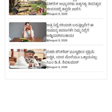
ಫಿಟ್‌ನೆಸ್‌ ಅಭ್ಯಾಸಗಳು ಅತ್ಯಗತ್ಯ: ದಿನನಿತ್ಯದ
ಜೀವನದಲ್ಲಿ ತಪ್ಪದೇ ಪಾಲಿಸಿ
August 9, 2026
ರಾತ್ರಿ ನಿದ್ದೆ ಸರಿಯಾಗಿ ಬರುತ್ತಿಲ್ಲವೇ? ಈ
ಸಾಮಾನ್ಯ ಕಾರಣಗಳೇ ನಿಮ್ಮ ನಿದ್ರೆಗೆ
ಅಡ್ಡಿಯಾಗಿರಬಹುದು!
August 9, 2026
ಬಿಡದಿ ಟೌನ್‌ಶಿಪ್‌ ಭೂಸ್ವಾಧೀನ ಪ್ರಕ್ರಿಯೆ
ಐಚ್ಛಿಕ, ಯಾರ ಮೇಲೆಯೂ ಒತ್ತಾಯವಿಲ್ಲ:
ಸಿಎಂ ಡಿ.ಕೆ. ಶಿವಕುಮಾರ್
August 9, 2026