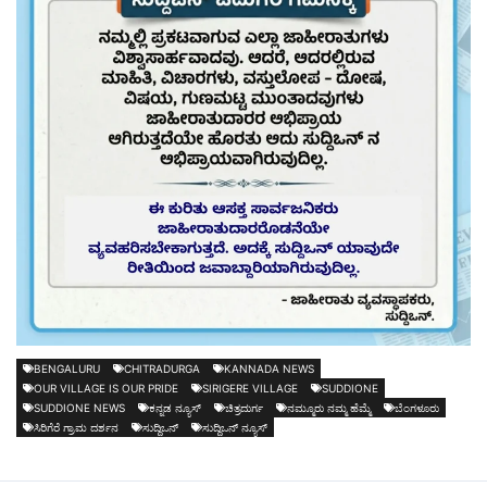
BENGALURU
CHITRADURGA
KANNADA NEWS
OUR VILLAGE IS OUR PRIDE
SIRIGERE VILLAGE
SUDDIONE
SUDDIONE NEWS
ಕನ್ನಡ ನ್ಯೂಸ್
ಚಿತ್ರದುರ್ಗ
ನಮ್ಮೂರು ನಮ್ಮ ಹೆಮ್ಮೆ
ಬೆಂಗಳೂರು
ಸಿರಿಗೆರೆ ಗ್ರಾಮ ದರ್ಶನ
ಸುದ್ದಿಒನ್
ಸುದ್ದಿಒನ್ ನ್ಯೂಸ್