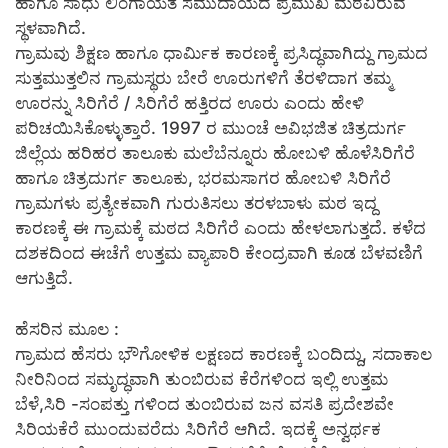
ಹಾಗೂ ಸಾಧು ಲಿಂಗಾಯತ ಸಮುದಾಯದ ಪ್ರಮುಖ ಮಠವಿರುವ
ಸ್ಥಳವಾಗಿದೆ.
ಗ್ರಾಮವು ಶಿಕ್ಷಣ ಹಾಗೂ ಧಾರ್ಮಿಕ ಕಾರಣಕ್ಕೆ ಪ್ರಸಿದ್ಧವಾಗಿದ್ದು ಗ್ರಾಮದ
ಸುತ್ತಮುತ್ತಲಿನ ಗ್ರಾಮಸ್ಥರು ಬೇರೆ ಊರುಗಳಿಗೆ ತೆರಳಿದಾಗ ತಮ್ಮ
ಊರನ್ನು ಸಿರಿಗೆರೆ / ಸಿರಿಗೆರೆ ಹತ್ತಿರದ ಊರು ಎಂದು ಹೇಳಿ
ಪರಿಚಯಿಸಿಕೊಳ್ಳುತ್ತಾರೆ. 1997 ರ ಮುಂಚೆ ಅವಿಭಜಿತ ಚಿತ್ರದುರ್ಗ
ಜಿಲ್ಲೆಯ ಹರಿಹರ ತಾಲೂಕು ಮಲೆಬೆನ್ನೂರು ಹೋಬಳಿ ಹೊಳೆಸಿರಿಗೆರೆ
ಹಾಗೂ ಚಿತ್ರದುರ್ಗ ತಾಲೂಕು, ಭರಮಸಾಗರ ಹೋಬಳಿ ಸಿರಿಗೆರೆ
ಗ್ರಾಮಗಳು ಪ್ರತ್ಯೇಕವಾಗಿ ಗುರುತಿಸಲು ತರಳಬಾಳು ಮಠ ಇದ್ದ
ಕಾರಣಕ್ಕೆ ಈ ಗ್ರಾಮಕ್ಕೆ ಮಠದ ಸಿರಿಗೆರೆ ಎಂದು ಹೇಳಲಾಗುತ್ತದೆ. ಕಳೆದ
ದಶಕದಿಂದ ಈಚೆಗೆ ಉತ್ತಮ ವ್ಯಾಪಾರಿ ಕೇಂದ್ರವಾಗಿ ಕೂಡ ಬೆಳವಣಿಗೆ
ಆಗುತ್ತಿದೆ.
ಹೆಸರಿನ ಮೂಲ :
ಗ್ರಾಮದ ಹೆಸರು ಭೌಗೋಳಿಕ ಲಕ್ಷಣದ ಕಾರಣಕ್ಕೆ ಬಂದಿದ್ದು, ಸದಾಕಾಲ
ನೀರಿನಿಂದ ಸಮೃದ್ಧವಾಗಿ ತುಂಬಿರುವ ಕೆರೆಗಳಿಂದ ಇಲ್ಲಿ ಉತ್ತಮ
ಬೆಳೆ,ಸಿರಿ -ಸಂಪತ್ತು ಗಳಿಂದ ತುಂಬಿರುವ ಜನ ವಸತಿ ಪ್ರದೇಶವೇ
ಸಿರಿಯಕೆರೆ ಮುಂದುವರೆದು ಸಿರಿಗೆರೆ ಆಗಿದೆ. ಇದಕ್ಕೆ ಅನ್ವರ್ಥಕ