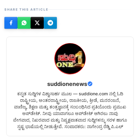
SHARE THIS ARTICLE
suddionenews
ಕನ್ನಡ ಸುದ್ದಿಗಳ ವಿಶ್ವಾಸಾರ್ಹ ಮೂಲ — suddione.com ನಲ್ಲಿ ಓದಿ
ರಾಷ್ಟ್ರೀಯ, ಅಂತರರಾಷ್ಟ್ರೀಯ, ರಾಜಕೀಯ, ಕ್ರೀಡೆ, ಮನರಂಜನೆ,
ವಾಣಿಜ್ಯ, ಶಿಕ್ಷಣ ಮತ್ತು ತಂತ್ರಜ್ಞಾನಕ್ಕೆ ಸಂಬಂಧಿಸಿದ ಪ್ರತಿಯೊಂದು ಪ್ರಮುಖ
ಅಪ್‌ಡೇಟ್. ನೀವು ಯಾವಾಗಲೂ ಅಪ್‌ಡೇಟ್ ಆಗಿರಲು ನಾವು
ವೇಗವಾದ, ನಿಖರವಾದ ಮತ್ತು ನಿಷ್ಪಕ್ಷಪಾತವಾದ ಸುದ್ದಿಗಳನ್ನು ಸರಳ ಹಾಗೂ
ಸ್ಪಷ್ಟ ಭಾಷೆಯಲ್ಲಿ ನೀಡುತ್ತೇವೆ. ಸಂಪಾದಕರು: ನಾಗೇಂದ್ರ ರೆಡ್ಡಿ ಪಿ.ಎಲ್