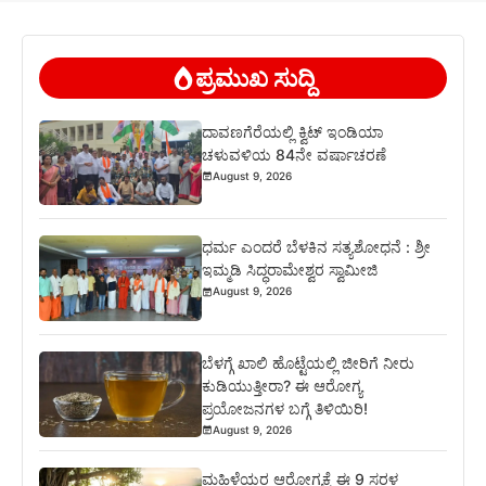
ಪ್ರಮುಖ ಸುದ್ದಿ
ದಾವಣಗೆರೆಯಲ್ಲಿ ಕ್ವಿಟ್ ಇಂಡಿಯಾ
ಚಳುವಳಿಯ 84ನೇ ವರ್ಷಾಚರಣೆ
August 9, 2026
ಧರ್ಮ ಎಂದರೆ ಬೆಳಕಿನ ಸತ್ಯಶೋಧನೆ : ಶ್ರೀ
ಇಮ್ಮಡಿ ಸಿದ್ಧರಾಮೇಶ್ವರ ಸ್ವಾಮೀಜಿ
August 9, 2026
ಬೆಳಗ್ಗೆ ಖಾಲಿ ಹೊಟ್ಟೆಯಲ್ಲಿ ಜೀರಿಗೆ ನೀರು
ಕುಡಿಯುತ್ತೀರಾ? ಈ ಆರೋಗ್ಯ
ಪ್ರಯೋಜನಗಳ ಬಗ್ಗೆ ತಿಳಿಯಿರಿ!
August 9, 2026
ಮಹಿಳೆಯರ ಆರೋಗ್ಯಕ್ಕೆ ಈ 9 ಸರಳ