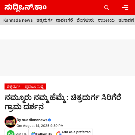
Skip
to
content
Men
Kannada news
ಚಿತ್ರದುರ್ಗ
ದಾವಣಗೆರೆ
ಬೆಂಗಳೂರು
ರಾಜಕೀಯ
ಚುನಾವಣೆ
ಚಿತ್ರದುರ್ಗ
ಪ್ರಮುಖ ಸುದ್ದಿ
ನಮ್ಮೂರು ನಮ್ಮ ಹೆಮ್ಮೆ : ಚಿತ್ರದುರ್ಗ ಸಿರಿಗೆರೆ
ಗ್ರಾಮ ದರ್ಶನ
By
suddionenews
On: August 14, 2025 9:39 PM
Add as a preferred
Join Us
Follow Us