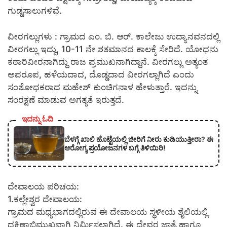
ಗುಡ್ಡಸಾಲುಗಳಿವೆ.
ವೀರಗಲ್ಲುಗಳು : ಗ್ರಾಮದ ಎಂ. ಬಿ. ಆರ್. ಕಾಲೇಜು ಉದ್ಯಾನವನದಲ್ಲಿ
ವೀರಗಲ್ಲು ಇದ್ದು, 10-11 ನೇ ಶತಮಾನದ ಕಾಲಕ್ಕೆ ಸೇರಿದೆ. ಯೋಧನು
ಕಠಾರಿವೀರನಾಗಿದ್ದು ರಾಜ ಪ್ರಮುಖನಾಗಿದ್ದಾನೆ. ವೀರಗಲ್ಲು ಅತ್ಯಂತ
ಅಪರೂಪ, ಹಳೆಯದಾದ, ದೊಡ್ಡದಾದ ವೀರಗಲ್ಲಾಗಿದೆ ಎಂದು
ಸಂಶೋಧಕರಾದ ಮಹೇಶ್ ಕುಂಚಿಗನಾಳ ಹೇಳುತ್ತಾರೆ. ಇದನ್ನು
ಸಂರಕ್ಷಣೆ ಮಾಡುವ ಅಗತ್ಯತೆ ಇರುತ್ತದೆ.
ಇದನ್ನು ಓದಿ
ಬೆಳಗ್ಗೆ ಖಾಲಿ ಹೊಟ್ಟೆಯಲ್ಲಿ ಜೀರಿಗೆ ನೀರು ಕುಡಿಯುತ್ತೀರಾ? ಈ
ಆರೋಗ್ಯ ಪ್ರಯೋಜನಗಳ ಬಗ್ಗೆ ತಿಳಿಯಿರಿ!
ದೇವಾಲಯ ಪರಿಚಯ:
1.ಕಲ್ಲೇಶ್ವರ ದೇವಾಲಯ:
ಗ್ರಾಮದ ಮಧ್ಯಭಾಗದಲ್ಲಿರುವ ಈ ದೇವಾಲಯ ಸ್ಥಳೀಯ ಶೈಲಿಯಲ್ಲಿ
ದಕ್ಷಿಣಾಭಿಮುಖವಾಗಿ ನಿರ್ಮಿಸಲಾಗಿದೆ. ಈ ದೇವರ ಜಾತ್ರೆ ಹಾಗೂ