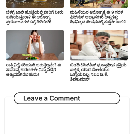
ಬೆಳಗ್ಗೆ ಖಾಲಿ ಹೊಟ್ಟೆಯಲ್ಲಿ ಜೀರಿಗೆ ನೀರು
ಮಹಿಳೆಯರ ಆರೋಗ್ಯಕ್ಕೆ ಈ 9 ಸರಳ
ಕುಡಿಯುತ್ತೀರಾ? ಈ ಆರೋಗ್ಯ
ಫಿಟ್‌ನೆಸ್‌ ಅಭ್ಯಾಸಗಳು ಅತ್ಯಗತ್ಯ:
ಪ್ರಯೋಜನಗಳ ಬಗ್ಗೆ ತಿಳಿಯಿರಿ!
ದಿನನಿತ್ಯದ ಜೀವನದಲ್ಲಿ ತಪ್ಪದೇ ಪಾಲಿಸಿ
ರಾತ್ರಿ ನಿದ್ದೆ ಸರಿಯಾಗಿ ಬರುತ್ತಿಲ್ಲವೇ? ಈ
ಬಿಡದಿ ಟೌನ್‌ಶಿಪ್‌ ಭೂಸ್ವಾಧೀನ ಪ್ರಕ್ರಿಯೆ
ಸಾಮಾನ್ಯ ಕಾರಣಗಳೇ ನಿಮ್ಮ ನಿದ್ರೆಗೆ
ಐಚ್ಛಿಕ, ಯಾರ ಮೇಲೆಯೂ
ಅಡ್ಡಿಯಾಗಿರಬಹುದು!
ಒತ್ತಾಯವಿಲ್ಲ: ಸಿಎಂ ಡಿ.ಕೆ.
ಶಿವಕುಮಾರ್
Leave a Comment
Comment