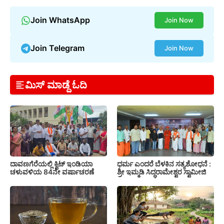
Join WhatsApp
Join Now
Join Telegram
Join Now
ಮಿಸ್ ಮಾಡ್ದೆ ಓದಿ
ದಾವಣಗೆರೆಯಲ್ಲಿ ಕ್ವಿಟ್ ಇಂಡಿಯಾ
ಧರ್ಮ ಎಂದರೆ ಬೆಳಕಿನ ಸತ್ಯಶೋಧನೆ :
ಚಳುವಳಿಯ 84ನೇ ವರ್ಷಾಚರಣೆ
ಶ್ರೀ ಇಮ್ಮಡಿ ಸಿದ್ಧರಾಮೇಶ್ವರ ಸ್ವಾಮೀಜಿ