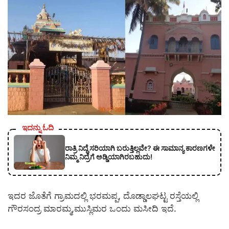
ಇದನ್ನು ಓದಿ
ರಾತ್ರಿ ನಿದ್ದೆ ಸರಿಯಾಗಿ ಬರುತ್ತಿಲ್ಲವೇ? ಈ ಸಾಮಾನ್ಯ ಕಾರಣಗಳೇ
ನಿಮ್ಮ ನಿದ್ರೆಗೆ ಅಡ್ಡಿಯಾಗಿರಬಹುದು!
ಇದರ ಜೊತೆಗೆ ಗ್ರಾಮದಲ್ಲಿ ಭರಮಪ್ಪ, ದೊಡ್ಡಾಲಘಟ್ಟ ರಸ್ತೆಯಲ್ಲಿ
ಗೌರಸಂದ್ರ ಮಾರಮ್ಮ,ಮುಸ್ಲಿಮರ ಒಂದು ಮಸೀದಿ ಇದೆ.