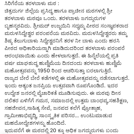
ಸಿರಿಗೆರೆಯ ತರಳಬಾಳು ಮಠ :
ಚಿತ್ರದುರ್ಗ ಜಿಲ್ಲೆಯ ಪ್ರಸಿದ್ಧ ಹಾಗೂ ಪ್ರಾಚೀನ ಮಠಗಳಲ್ಲಿ ಶ್ರೀ
ತರಳಬಾಳು ಮಠವೂ ಒಂದು. ತರಳಬಾಳು ಜಗದ್ಗುರುಗಳ
ಬೃಹನ್ಮಠವಿದು. ಶ್ರೀಮದ್ ಉಜ್ಜಯಿನಿ ಸದ್ಧಮ್ಮ ಪೀಠದ ಸಂಸ್ಥಾಪಕರಾದ
ಮರುಳಸಿದ್ದೇಶ್ವರ ಪರಂಪರೆಯ ಮಠವಿದು. ಮರುಳಸಿದ್ದೇಶ್ವರರು ತಮ್ಮ
ಶಿಷ್ಯ ತೆಲುಗುಬಾಳು ಸಿದ್ದೇಶ್ವರನಿಗೆ ತರಳ ನೀ ಬಾಳು ಎಂದು ಹರಸಿ
ಪೀಠದ ಅಧಿಕಾರಿಯನ್ನಾಗಿ ಮಾಡಿದುದರಿಂದ ತರಳಬಾಳು ಪರಂಪರೆ
ಆರಂಭವಾಯಿತು ಎಂದು ಹೇಳಲಾಗುತ್ತದೆ. ಈ ಹಿನ್ನೆಲೆಯಲ್ಲಿ ಪ್ರತಿ
ವರ್ಷ ಮಾಘಶುದ್ಧ ಹುಣ್ಣಿಮೆಯ ದಿನದಂದು ತರಳಬಾಳು ಹುಣ್ಣಿಮೆ
ಮಹೋತ್ಸವವನ್ನು 1950 ರಿಂದ ಆಚರಿಸುತ್ತಾ ಬರಲಾಗುತ್ತಿದೆ.
ರಾಜ್ಯದ ಬೇರೆ ಬೇರೆ ಕಡೆಗಳಲ್ಲಿ ಈ ಮಹೋತ್ಸವವನ್ನು ನಡೆಸಲಾಗುತ್ತದೆ.
ಇಂದು ಅತ್ಯಂತ ಜನಪ್ರಿಯ ಉತ್ಸವವಾಗಿ ರೂಪಗೊಂಡಿದೆ. ಇದರ
ಉದ್ದೇಶ ಜನರಲ್ಲಿ ವೈಚಾರಿಕತೆ ಮೂಡಿಸುವುದು. ಈ ಮಠವು ದೀನ
ದಲಿತರ ಏಳಿಗೆಗೆ ಗಮನ, ಸಮಾಜದಲ್ಲಿ ಉತ್ತಮ ಬಾಂಧವ್ಯ,ಸಹಶಿಕ್ಷಣ,
ಸಹಜೀವನ,ಸಾಹಿತ್ಯ ಸೇವೆ, ಜನಪದ ಕಲೆಗೆ ಪ್ರೋತ್ಸಾಹ,
ಗ್ರಾಮೀಣಾಭಿವೃದ್ಧಿ, ಸಾಂಸ್ಕೃತಿಕ ಪರಿಸರ… ಉಂಟುಮಾಡುವ
ಮಹದೋದ್ದೇಶಗಳನ್ನು ಹೊಂದಿದೆ.
ಇದುವರೆಗೆ ಈ ಮಠದಲ್ಲಿ 20 ಕ್ಕೂ ಅಧಿಕ ಜಗದ್ಗುರುಗಳು ಬಂದು