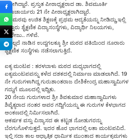
ಹೋಗಿದ್ದಾರೆ. ಪ್ರಸ್ತುತ ಪೀಠಾಧ್ಯಕ್ಷರಾದ ಡಾ. ಶಿವಮೂರ್ತಿ
ಶಿವಾಚಾರ್ಯರು 21 ನೇ ಪೀಠಾಧ್ಯಕ್ಷರಾಗಿದ್ದಾರೆ.
ಶ್ರೀ ಮಠವು ಉಚಿತ ಶಿಕ್ಷಣಕ್ಕೆ ಪ್ರಥಮ ಆದ್ಯತೆಯನ್ನು ನೀಡಿದ್ದು,ಇಲ್ಲಿ
ಹತ್ತಾರು ಶೈಕ್ಷಣಿಕ ವಿದ್ಯಾಸಂಸ್ಥೆಗಳು, ವಿದ್ಯಾರ್ಥಿ ನಿಲಯಗಳು,
ಕಾಲೇಜು.. ಗಳಿವೆ.
ಇದಲ್ಲದೆ ನಾಡಿನ ಉದ್ದಗಲಕ್ಕೂ ಶ್ರೀ ಮಠದ ವತಿಯಿಂದ ನೂರಾರು
ಶೈಕ್ಷಣಿಕ ಸಂಸ್ಥೆಗಳು ನಡೆಸಲಾಗುತ್ತಿದೆ.
ಐಕ್ಯ ಮಂಟಪ : ತರಳಬಾಳು ಮಠದ ಮಧ್ಯಭಾಗದಲ್ಲಿ
ಐಕ್ಯಮಂಟಪವನ್ನು ಕಳೆದ ದಶಕದಲ್ಲಿ ನಿರ್ಮಾಣ ಮಾಡಲಾಗಿದೆ. 19
ನೇ ಗುರುಗಳಾಗಿದ್ದ ಗುರುಶಾಂತರಾಜ ದೇಶಿಕೇಂದ್ರ ಮಹಾಸ್ವಾಮಿಗಳ
ಗದ್ದುಗೆ ಮೂಲದಲ್ಲಿ ಇದ್ದಿತು.
20 ನೇಯ ಗುರುಗಳಾದ ಶ್ರೀ ಶಿವಕುಮಾರ ಮಹಾಸ್ವಾಮಿಗಳು
ಶಿವೈಕ್ಯರಾದ ನಂತರ ಅವರ ಗದ್ದಿಗೆಯನ್ನು ಈ ಗುರುಗಳ ಕೆಳಭಾಗದ
ಅಂಕಣದಲ್ಲಿ ನಿರ್ಮಿಸಲಾಗಿದೆ.
ಆಕರ್ಷಕ ವಸ್ತು ವಿನ್ಯಾಸದ ಈ ಕಟ್ಟಡ ನೋಡುಗರನ್ನು
ಬೆರಗುಗೊಳಿಸುತ್ತದೆ. ಇದರ ಹೊರ ಭಾಗದಲ್ಲಿ ಲತಾ ಮಂಟಪವಿದೆ.
ಇಲ್ಲಿ ಸದಾ ಕಾಲ ಆಧ್ಯಾತ್ಮಿಕ ಧಾರ್ಮಿಕ ಮುಂತಾದ ಕಾರ್ಯಕ್ರಮಗಳು