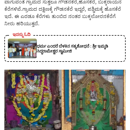
ವಾಗುವಂತೆ ಗ್ರಾಮದ ಸುತ್ತಲೂ ಗೌಡನಕೆರೆ,ಹೊಸಕೆರೆ, ಬುಕ್ಕರಾಯನ
ಕೆರೆಗಳಿವೆ.ಗ್ರಾಮದ ದಕ್ಷಿಣಕ್ಕೆ ಗೌಡನಕೆರೆ ಇದ್ದರೆ, ಪಶ್ಚಿಮಕ್ಕೆ ಹೊಸಕೆರೆ
ಇದೆ. ಈ ಎರಡೂ ಕೆರೆಗಳು ತುಂಬಿದ ನಂತರ ಬುಕ್ಕಲೋರನಕೆರೆಗೆ
ನೀರು ಹರಿಯುತ್ತದೆ.
ಇದನ್ನು ಓದಿ
ಧರ್ಮ ಎಂದರೆ ಬೆಳಕಿನ ಸತ್ಯಶೋಧನೆ : ಶ್ರೀ ಇಮ್ಮಡಿ
ಸಿದ್ಧರಾಮೇಶ್ವರ ಸ್ವಾಮೀಜಿ