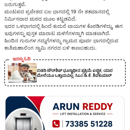
ಜರುಗುತ್ತವೆ.
ಮಂಟಪದ ಪ್ರವೇಶದ ಬಲ ಭಾಗದಲ್ಲಿ 19 ನೇ ಶತಮಾನದಲ್ಲಿ
ನಿರ್ಮಿಸಲಾದ ಮಠದ ಮೂಲ ಕಟ್ಟಡವಿದೆ.
ಇದರ ಒಳಭಾಗದಲ್ಲಿ ಹಿಂದೆ ಕುದುರೆ ಲಾಯಗಳ ಕೊಠಡಿಗಳಿದ್ದು, ಈಗ
ಇವುಗಳನ್ನು ಪುಸ್ತಕ ಮಾರಾಟ ಮಳಿಗೆಗಳನ್ನಾಗಿ ಮಾಡಲಾಗಿದೆ.
ಹಿಂದಿನ ಗುರುಗಳ ಗದ್ದುಗೆಗಳನ್ನು ಗ್ರಾಮದ ಪೂರ್ವ ಭಾಗದಲ್ಲಿರುವ
ಕಾಶಿಮಹಾಲಿಂಗ ಸ್ವಾಮಿ ನಗರದ ಬಳಿ ಕಾಣಬಹುದು.
ಇದನ್ನು ಓದಿ
ಬಿಡದಿ ಟೌನ್‌ಶಿಪ್‌ ಭೂಸ್ವಾಧೀನ ಪ್ರಕ್ರಿಯೆ ಐಚ್ಛಿಕ, ಯಾರ
ಮೇಲೆಯೂ ಒತ್ತಾಯವಿಲ್ಲ: ಸಿಎಂ ಡಿ.ಕೆ. ಶಿವಕುಮಾರ್