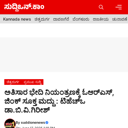
Skip
to
content
Men
Kannada news
ಚಿತ್ರದುರ್ಗ
ದಾವಣಗೆರೆ
ಬೆಂಗಳೂರು
ರಾಜಕೀಯ
ಚುನಾವಣೆ
ಚಿತ್ರದುರ್ಗ
ಪ್ರಮುಖ ಸುದ್ದಿ
ಅತಿಸಾರ ಭೇದಿ ನಿಯಂತ್ರಣಕ್ಕೆ ಓಆರ್‍ಎಸ್,
ಜಿಂಕ್ ಸೂಕ್ತ ಮದ್ದು : ಟಿಹೆಚ್‍ಒ
ಡಾ.ಬಿ.ವಿ.ಗಿರೀಶ್
By
suddionenews
On: June 17, 2025 1:19 PM