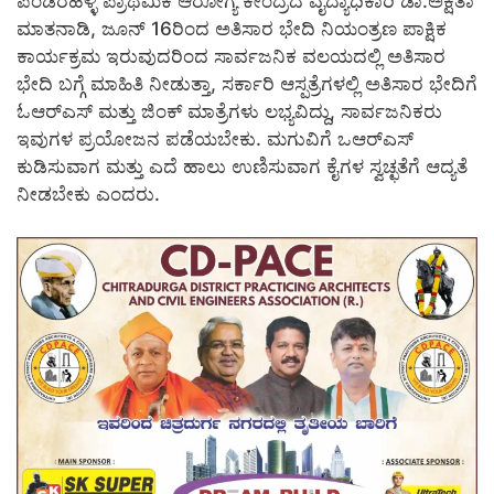
ಪಂಡರಹಳ್ಳಿ ಪ್ರಾಥಮಿಕ ಆರೋಗ್ಯ ಕೇಂದ್ರದ ವೈದ್ಯಾಧಿಕಾರಿ ಡಾ.ಅಕ್ಷತಾ
ಮಾತನಾಡಿ, ಜೂನ್ 16ರಿಂದ ಅತಿಸಾರ ಭೇದಿ ನಿಯಂತ್ರಣ ಪಾಕ್ಷಿಕ
ಕಾರ್ಯಕ್ರಮ ಇರುವುದರಿಂದ ಸಾರ್ವಜನಿಕ ವಲಯದಲ್ಲಿ ಅತಿಸಾರ
ಭೇದಿ ಬಗ್ಗೆ ಮಾಹಿತಿ ನೀಡುತ್ತಾ, ಸರ್ಕಾರಿ ಆಸ್ಪತ್ರೆಗಳಲ್ಲಿ ಅತಿಸಾರ ಭೇದಿಗೆ
ಓಆರ್‍ಎಸ್ ಮತ್ತು ಜಿಂಕ್ ಮಾತ್ರೆಗಳು ಲಭ್ಯವಿದ್ದು, ಸಾರ್ವಜನಿಕರು
ಇವುಗಳ ಪ್ರಯೋಜನ ಪಡೆಯಬೇಕು. ಮಗುವಿಗೆ ಒಆರ್‍ಎಸ್
ಕುಡಿಸುವಾಗ ಮತ್ತು ಎದೆ ಹಾಲು ಉಣಿಸುವಾಗ ಕೈಗಳ ಸ್ವಚ್ಛತೆಗೆ ಆದ್ಯತೆ
ನೀಡಬೇಕು ಎಂದರು.