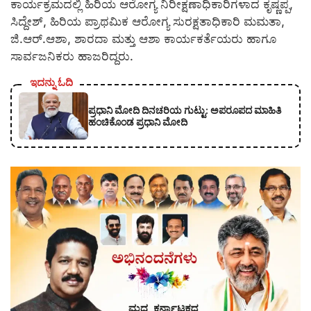
ಕಾರ್ಯಕ್ರಮದಲ್ಲಿ ಹಿರಿಯ ಆರೋಗ್ಯ ನಿರೀಕ್ಷಣಾಧಿಕಾರಿಗಳಾದ ಕೃಷ್ಣಪ್ಪ,
ಸಿದ್ದೇಶ್, ಹಿರಿಯ ಪ್ರಾಥಮಿಕ ಆರೋಗ್ಯ ಸುರಕ್ಷತಾಧಿಕಾರಿ ಮಮತಾ,
ಜಿ.ಆರ್.ಆಶಾ, ಶಾರದಾ ಮತ್ತು ಆಶಾ ಕಾರ್ಯಕರ್ತೆಯರು ಹಾಗೂ
ಸಾರ್ವಜನಿಕರು ಹಾಜರಿದ್ದರು.
ಇದನ್ನು ಓದಿ
ಪ್ರಧಾನಿ ಮೋದಿ ದಿನಚರಿಯ ಗುಟ್ಟು: ಅಪರೂಪದ ಮಾಹಿತಿ
ಹಂಚಿಕೊಂಡ ಪ್ರಧಾನಿ ಮೋದಿ