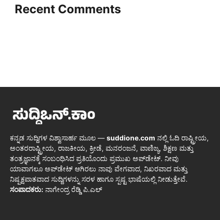
Recent Comments
ಕನ್ನಡ ಸುದ್ದಿಗಳ ವಿಶ್ವಾಸಾರ್ಹ ಮೂಲ —
suddione.com
ನಲ್ಲಿ ಓದಿ ರಾಷ್ಟ್ರೀಯ,
ಅಂತರರಾಷ್ಟ್ರೀಯ, ರಾಜಕೀಯ, ಕ್ರೀಡೆ, ಮನರಂಜನೆ, ವಾಣಿಜ್ಯ, ಶಿಕ್ಷಣ ಮತ್ತು
ತಂತ್ರಜ್ಞಾನಕ್ಕೆ ಸಂಬಂಧಿಸಿದ ಪ್ರತಿಯೊಂದು ಪ್ರಮುಖ ಅಪ್‌ಡೇಟ್. ನೀವು
ಯಾವಾಗಲೂ ಅಪ್‌ಡೇಟ್ ಆಗಿರಲು ನಾವು ವೇಗವಾದ, ನಿಖರವಾದ ಮತ್ತು
ನಿಷ್ಪಕ್ಷಪಾತವಾದ ಸುದ್ದಿಗಳನ್ನು ಸರಳ ಹಾಗೂ ಸ್ಪಷ್ಟ ಭಾಷೆಯಲ್ಲಿ ನೀಡುತ್ತೇವೆ.
ಸಂಪಾದಕರು:
ನಾಗೇಂದ್ರ ರೆಡ್ಡಿ ಪಿ.ಎಲ್