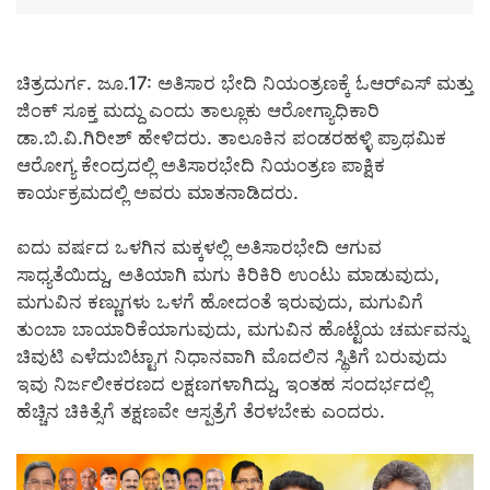
ಚಿತ್ರದುರ್ಗ. ಜೂ.17: ಅತಿಸಾರ ಭೇದಿ ನಿಯಂತ್ರಣಕ್ಕೆ ಓಆರ್‍ಎಸ್ ಮತ್ತು
ಜಿಂಕ್ ಸೂಕ್ತ ಮದ್ದು ಎಂದು ತಾಲ್ಲೂಕು ಆರೋಗ್ಯಾಧಿಕಾರಿ
ಡಾ.ಬಿ.ವಿ.ಗಿರೀಶ್ ಹೇಳಿದರು. ತಾಲೂಕಿನ ಪಂಡರಹಳ್ಳಿ ಪ್ರಾಥಮಿಕ
ಆರೋಗ್ಯ ಕೇಂದ್ರದಲ್ಲಿ ಅತಿಸಾರಭೇದಿ ನಿಯಂತ್ರಣ ಪಾಕ್ಷಿಕ
ಕಾರ್ಯಕ್ರಮದಲ್ಲಿ ಅವರು ಮಾತನಾಡಿದರು.
ಐದು ವರ್ಷದ ಒಳಗಿನ ಮಕ್ಕಳಲ್ಲಿ ಅತಿಸಾರಭೇದಿ ಆಗುವ
ಸಾಧ್ಯತೆಯಿದ್ದು, ಅತಿಯಾಗಿ ಮಗು ಕಿರಿಕಿರಿ ಉಂಟು ಮಾಡುವುದು,
ಮಗುವಿನ ಕಣ್ಣುಗಳು ಒಳಗೆ ಹೋದಂತೆ ಇರುವುದು, ಮಗುವಿಗೆ
ತುಂಬಾ ಬಾಯಾರಿಕೆಯಾಗುವುದು, ಮಗುವಿನ ಹೊಟ್ಟೆಯ ಚರ್ಮವನ್ನು
ಚಿವುಟಿ ಎಳೆದುಬಿಟ್ಟಾಗ ನಿಧಾನವಾಗಿ ಮೊದಲಿನ ಸ್ಥಿತಿಗೆ ಬರುವುದು
ಇವು ನಿರ್ಜಲೀಕರಣದ ಲಕ್ಷಣಗಳಾಗಿದ್ದು, ಇಂತಹ ಸಂದರ್ಭದಲ್ಲಿ
ಹೆಚ್ಚಿನ ಚಿಕಿತ್ಸೆಗೆ ತಕ್ಷಣವೇ ಆಸ್ಪತ್ರೆಗೆ ತೆರಳಬೇಕು ಎಂದರು.