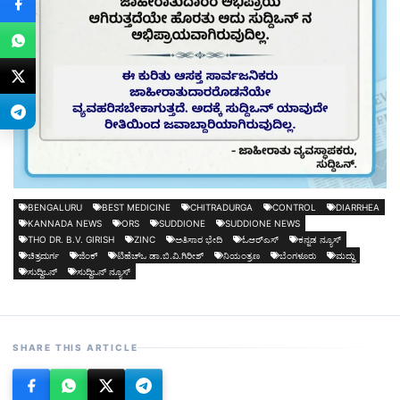
BENGALURU
BEST MEDICINE
CHITRADURGA
CONTROL
DIARRHEA
KANNADA NEWS
ORS
SUDDIONE
SUDDIONE NEWS
THO DR. B.V. GIRISH
ZINC
ಅತಿಸಾರ ಭೇದಿ
ಓಆರ್‍ಎಸ್
ಕನ್ನಡ ನ್ಯೂಸ್
ಚಿತ್ರದುರ್ಗ
ಜಿಂಕ್
ಟಿಹೆಚ್‍ಒ ಡಾ.ಬಿ.ವಿ.ಗಿರೀಶ್
ನಿಯಂತ್ರಣ
ಬೆಂಗಳೂರು
ಮದ್ದು
ಸುದ್ದಿಒನ್
ಸುದ್ದಿಒನ್ ನ್ಯೂಸ್
SHARE THIS ARTICLE