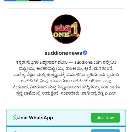
suddionenews
ಕನ್ನಡ ಸುದ್ದಿಗಳ ವಿಶ್ವಾಸಾರ್ಹ ಮೂಲ — suddione.com ನಲ್ಲಿ ಓದಿ
ರಾಷ್ಟ್ರೀಯ, ಅಂತರರಾಷ್ಟ್ರೀಯ, ರಾಜಕೀಯ, ಕ್ರೀಡೆ, ಮನರಂಜನೆ,
ವಾಣಿಜ್ಯ, ಶಿಕ್ಷಣ ಮತ್ತು ತಂತ್ರಜ್ಞಾನಕ್ಕೆ ಸಂಬಂಧಿಸಿದ ಪ್ರತಿಯೊಂದು ಪ್ರಮುಖ
ಅಪ್‌ಡೇಟ್. ನೀವು ಯಾವಾಗಲೂ ಅಪ್‌ಡೇಟ್ ಆಗಿರಲು ನಾವು
ವೇಗವಾದ, ನಿಖರವಾದ ಮತ್ತು ನಿಷ್ಪಕ್ಷಪಾತವಾದ ಸುದ್ದಿಗಳನ್ನು ಸರಳ ಹಾಗೂ
ಸ್ಪಷ್ಟ ಭಾಷೆಯಲ್ಲಿ ನೀಡುತ್ತೇವೆ. ಸಂಪಾದಕರು: ನಾಗೇಂದ್ರ ರೆಡ್ಡಿ ಪಿ.ಎಲ್
Join WhatsApp
Join Now