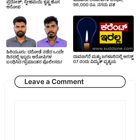
ಪ್ರದೋಶ್; ಸ್ನೇಹಮಯಿ ಕೃಷ್ಣ ಹೊಸ
96,000 ರೂ. ನಗದು ವಶ
ಆರೋಪ
ಹಿರಿಯೂರು: ದರೋಡೆ ನಡೆದ ಒಂದೇ
ದಾವಣಗೆರೆ ಮತ್ತು ಜಗಳೂರಿನಲ್ಲಿ ಆಗಸ್ಟ್
ದಿನದಲ್ಲಿ ಇಬ್ಬರು ಆರೋಪಿಗಳ
07 ರಂದು ವಿದ್ಯುತ್ ವ್ಯತ್ಯಯ
ಬಂಧಿಸಿದ ಗ್ರಾಮಾಂತರ ಪೊಲೀಸರು!
Leave a Comment
Comment