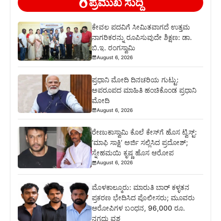
ಪ್ರಮುಖ ಸುದ್ದಿ
ಕೇವಲ ಪದವಿಗೆ ಸೀಮಿತವಾಗದೆ ಉತ್ತಮ
ನಾಗರಿಕರನ್ನು ರೂಪಿಸುವುದೇ ಶಿಕ್ಷಣ: ಡಾ.
ಬಿ.ಇ. ರಂಗಸ್ವಾಮಿ
August 6, 2026
ಪ್ರಧಾನಿ ಮೋದಿ ದಿನಚರಿಯ ಗುಟ್ಟು:
ಅಪರೂಪದ ಮಾಹಿತಿ ಹಂಚಿಕೊಂಡ ಪ್ರಧಾನಿ
ಮೋದಿ
August 6, 2026
ರೇಣುಕಾಸ್ವಾಮಿ ಕೊಲೆ ಕೇಸ್‌ಗೆ ಹೊಸ ಟ್ವಿಸ್ಟ್:
‘ಮಾಫಿ ಸಾಕ್ಷಿ’ ಅರ್ಜಿ ಸಲ್ಲಿಸಿದ ಪ್ರದೋಶ್;
ಸ್ನೇಹಮಯಿ ಕೃಷ್ಣ ಹೊಸ ಆರೋಪ
August 6, 2026
ಮೊಳಕಾಲ್ಮೂರು: ಮಾರುತಿ ಬಾರ್ ಕಳ್ಳತನ
ಪ್ರಕರಣ ಭೇದಿಸಿದ ಪೊಲೀಸರು; ಮೂವರು
ಆರೋಪಿಗಳ ಬಂಧನ, 96,000 ರೂ.
ನಗದು ವಶ