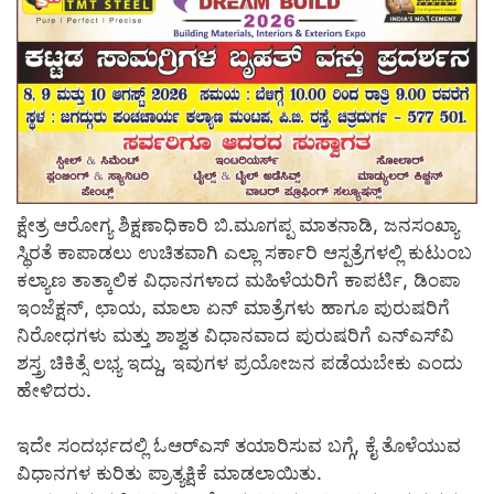
ಕ್ಷೇತ್ರ ಆರೋಗ್ಯ ಶಿಕ್ಷಣಾಧಿಕಾರಿ ಬಿ.ಮೂಗಪ್ಪ ಮಾತನಾಡಿ, ಜನಸಂಖ್ಯಾ
ಸ್ಥಿರತೆ ಕಾಪಾಡಲು ಉಚಿತವಾಗಿ ಎಲ್ಲಾ ಸರ್ಕಾರಿ ಆಸ್ಪತ್ರೆಗಳಲ್ಲಿ ಕುಟುಂಬ
ಕಲ್ಯಾಣ ತಾತ್ಕಾಲಿಕ ವಿಧಾನಗಳಾದ ಮಹಿಳೆಯರಿಗೆ ಕಾಪರ್ಟಿ, ಡಿಂಪಾ
ಇಂಜೆಕ್ಷನ್, ಛಾಯ, ಮಾಲಾ ಏನ್ ಮಾತ್ರೆಗಳು ಹಾಗೂ ಪುರುಷರಿಗೆ
ನಿರೋಧಗಳು ಮತ್ತು ಶಾಶ್ವತ ವಿಧಾನವಾದ ಪುರುಷರಿಗೆ ಎನ್‍ಎಸ್‍ವಿ
ಶಸ್ತ್ರ ಚಿಕಿತ್ಸೆ ಲಭ್ಯ ಇದ್ದು, ಇವುಗಳ ಪ್ರಯೋಜನ ಪಡೆಯಬೇಕು ಎಂದು
ಹೇಳಿದರು.
ಇದೇ ಸಂದರ್ಭದಲ್ಲಿ ಓಆರ್‍ಎಸ್ ತಯಾರಿಸುವ ಬಗ್ಗೆ, ಕೈ ತೊಳೆಯುವ
ವಿಧಾನಗಳ ಕುರಿತು ಪ್ರಾತ್ಯಕ್ಷಿಕೆ ಮಾಡಲಾಯಿತು.