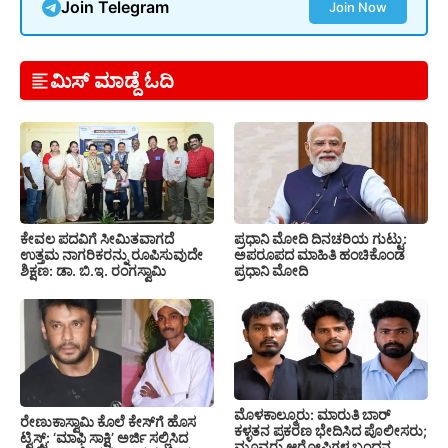
Join Telegram
Join Now
ಮಿಸ್ ಮಾಡ್ದೆ ಓದಿ
ಕೇವಲ ಪದವಿಗೆ ಸೀಮಿತವಾಗದೆ
ಪ್ರಧಾನಿ ಮೋದಿ ದಿನಚರಿಯ ಗುಟ್ಟು:
ಉತ್ತಮ ನಾಗರಿಕರನ್ನು ರೂಪಿಸುವುದೇ
ಅಪರೂಪದ ಮಾಹಿತಿ ಹಂಚಿಕೊಂಡ
ಶಿಕ್ಷಣ: ಡಾ. ಬಿ.ಇ. ರಂಗಸ್ವಾಮಿ
ಪ್ರಧಾನಿ ಮೋದಿ
ಮೊಳಕಾಲ್ಮೂರು: ಮಾರುತಿ ಬಾರ್
ರೇಣುಕಾಸ್ವಾಮಿ ಕೊಲೆ ಕೇಸ್‌ಗೆ ಹೊಸ
ಕಳ್ಳತನ ಪ್ರಕರಣ ಭೇದಿಸಿದ ಪೊಲೀಸರು;
ಟ್ವಿಸ್ಟ್: ‘ಮಾಫಿ ಸಾಕ್ಷಿ’ ಅರ್ಜಿ ಸಲ್ಲಿಸಿದ
ಮೂವರು ಆರೋಪಿಗಳ ಬಂಧನ,