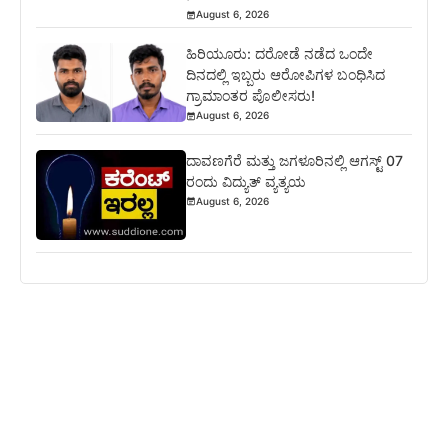
August 6, 2026
ಹಿರಿಯೂರು: ದರೋಡೆ ನಡೆದ ಒಂದೇ
ದಿನದಲ್ಲಿ ಇಬ್ಬರು ಆರೋಪಿಗಳ ಬಂಧಿಸಿದ
ಗ್ರಾಮಾಂತರ ಪೊಲೀಸರು!
August 6, 2026
ದಾವಣಗೆರೆ ಮತ್ತು ಜಗಳೂರಿನಲ್ಲಿ ಆಗಸ್ಟ್ 07
ರಂದು ವಿದ್ಯುತ್ ವ್ಯತ್ಯಯ
August 6, 2026