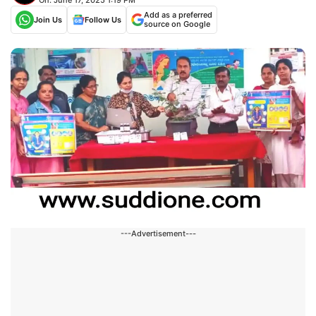
Add as a preferred
Join Us
Follow Us
source on Google
---Advertisement---