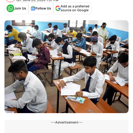
Add as a preferred
Join Us
Follow Us
source on Google
---Advertisement---