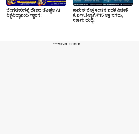
ಬೆಂಗಳೂರಿನಲ್ಲಿ ದೇಶದ ಚೊಚ್ಚಲ AI
ಕಾಮನ್ ವೆಲ್ತ್ ಕಂಚಿನ ಪದಕ ವಿಜೇತೆ
ವಿಶ್ವವಿದ್ಯಾಲಯ ಸ್ಥಾಪನೆ!
ಕೆ.ಎಸ್.ಶಿಲ್ಪಾಗೆ ₹15 ಲಕ್ಷ ನಗದು,
ಸರ್ಕಾರಿ ಹುದ್ದೆ!
---Advertisement---