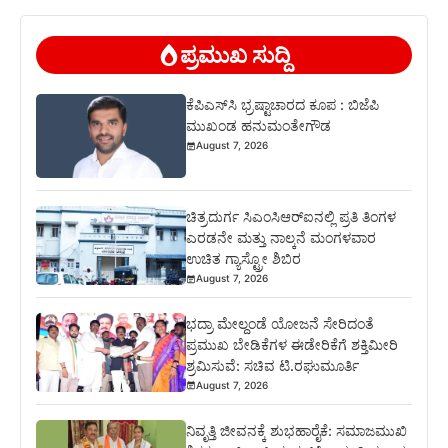
ಪ್ರಮುಖ ಸುದ್ದಿ
ಕೆಪಿಎಸ್‍ಸಿ ಭ್ರಷ್ಟಾಚಾರದ ಕೂಪ : ಬಿಜೆಪಿ
ಮುಖಂಡ ಹನುಮಂತೇಗೌಡ
August 7, 2026
ಚಿತ್ರದುರ್ಗ ಸಿಎಂಸಿಆರ್‍ಐನಲ್ಲಿ ಪ್ರತಿ ತಿಂಗಳ
ಎರಡನೇ ಮತ್ತು ನಾಲ್ಕನೆ ಮಂಗಳವಾರ
ಉಚಿತ ಗ್ಯಾಸ್ಟ್ರೋ ಶಿಬಿರ
August 7, 2026
ಭದ್ರಾ ಮೇಲ್ದಂಡೆ ಯೋಜನೆ ಸೇರಿದಂತೆ
ಪ್ರಮುಖ ಬೇಡಿಕೆಗಳ ಈಡೇರಿಕೆಗೆ ಶಕ್ತಿಮೀರಿ
ಶ್ರಮಿಸುವೆ: ಸಚಿವ ಟಿ.ರಘುಮೂರ್ತಿ
August 7, 2026
ನಿವೃತ್ತಿ ಜೀವನಕ್ಕೆ ಶುಭಹಾರೈಕೆ: ಸಮಾಜಮುಖಿ