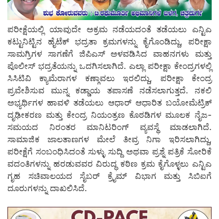
ಪರೀಕ್ಷೆಯಲ್ಲಿ ಯಾವುದೇ ಅಕ್ರಮ ನಡೆಯದಂತೆ ತಡೆಯಲು ಎನ್ಟಿಎ
ಕಟ್ಟುನಿಟ್ಟಿನ ಹೈಟೆಕ್ ಭದ್ರತಾ ಕ್ರಮಗಳನ್ನು ಕೈಗೊಂಡಿದ್ದು, ಪರೀಕ್ಷಾ
ಸಾಮಗ್ರಿಗಳ ಸಾಗಣೆಗೆ ಜಿಪಿಎಸ್ ಅಳವಡಿಸಿದ ವಾಹನಗಳು ಮತ್ತು
ಪೊಲೀಸ್ ಭದ್ರತೆಯನ್ನು ಒದಗಿಸಲಾಗಿದೆ. ಎಲ್ಲಾ ಪರೀಕ್ಷಾ ಕೇಂದ್ರಗಳಲ್ಲಿ
ಸಿಸಿಟಿವಿ ಕ್ಯಾಮೆರಾಗಳ ಕಣ್ಗಾವಲು ಇರಲಿದ್ದು, ಪರೀಕ್ಷಾ ಕೇಂದ್ರ
ಪ್ರವೇಶಿಸುವ ಮುನ್ನ ಕಡ್ಡಾಯ ತಪಾಸಣೆ ನಡೆಸಲಾಗುತ್ತದೆ. ನಕಲಿ
ಅಭ್ಯರ್ಥಿಗಳ ಹಾವಳಿ ತಡೆಯಲು ಆಧಾರ್ ಆಧಾರಿತ ಬಯೋಮೆಟ್ರಿಕ್
ದೃಢೀಕರಣ ಮತ್ತು ಕೇಂದ್ರ ನಿಯಂತ್ರಣ ಕೊಠಡಿಗಳ ಮೂಲಕ ನೈಜ-
ಸಮಯದ ನಿರಂತರ ಮಾನಿಟರಿಂಗ್ ವ್ಯವಸ್ಥೆ ಮಾಡಲಾಗಿದೆ.
ಸಾಮಾಜಿಕ ಜಾಲತಾಣಗಳ ಮೇಲೆ ತೀವ್ರ ನಿಗಾ ಇರಿಸಲಾಗಿದ್ದು,
ಪರೀಕ್ಷೆಗೆ ಸಂಬಂಧಿಸಿದಂತೆ ಸುಳ್ಳು ಸುದ್ದಿ ಅಥವಾ ಪ್ರಶ್ನೆ ಪತ್ರಿಕೆ ಸೋರಿಕೆ
ವದಂತಿಗಳನ್ನು ಹರಡುವವರ ವಿರುದ್ಧ ಕಠಿಣ ಕ್ರಮ ಕೈಗೊಳ್ಳಲು ಎನ್ಟಿಎ
ಗೃಹ ಸಚಿವಾಲಯದ ಸೈಬರ್ ಕ್ರೈಮ್ ವಿಭಾಗ ಮತ್ತು ಸಿಬಿಐಗೆ
ದೂರುಗಳನ್ನು ದಾಖಲಿಸಿದೆ.