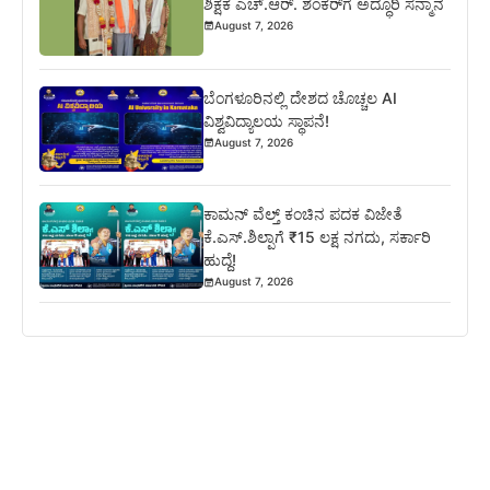
ಶಿಕ್ಷಕ ಎಚ್.ಆರ್. ಶಂಕರ್‌ಗೆ ಅದ್ಧೂರಿ ಸನ್ಮಾನ
August 7, 2026
ಬೆಂಗಳೂರಿನಲ್ಲಿ ದೇಶದ ಚೊಚ್ಚಲ AI
ವಿಶ್ವವಿದ್ಯಾಲಯ ಸ್ಥಾಪನೆ!
August 7, 2026
ಕಾಮನ್ ವೆಲ್ತ್ ಕಂಚಿನ ಪದಕ ವಿಜೇತೆ
ಕೆ.ಎಸ್.ಶಿಲ್ಪಾಗೆ ₹15 ಲಕ್ಷ ನಗದು, ಸರ್ಕಾರಿ
ಹುದ್ದೆ!
August 7, 2026