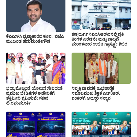
ಚಿತ್ರದುರ್ಗ ಸಿಎಂಸಿಆರ್‍ಐನಲ್ಲಿ ಪ್ರತಿ
ಕೆಪಿಎಸ್‍ಸಿ ಭ್ರಷ್ಟಾಚಾರದ ಕೂಪ : ಬಿಜೆಪಿ
ತಿಂಗಳ ಎರಡನೇ ಮತ್ತು ನಾಲ್ಕನೆ
ಮುಖಂಡ ಹನುಮಂತೇಗೌಡ
ಮಂಗಳವಾರ ಉಚಿತ ಗ್ಯಾಸ್ಟ್ರೋ ಶಿಬಿರ
ಭದ್ರಾ ಮೇಲ್ದಂಡೆ ಯೋಜನೆ ಸೇರಿದಂತೆ
ನಿವೃತ್ತಿ ಜೀವನಕ್ಕೆ ಶುಭಹಾರೈಕೆ:
ಪ್ರಮುಖ ಬೇಡಿಕೆಗಳ ಈಡೇರಿಕೆಗೆ
ಸಮಾಜಮುಖಿ ಶಿಕ್ಷಕ ಎಚ್.ಆರ್.
ಶಕ್ತಿಮೀರಿ ಶ್ರಮಿಸುವೆ: ಸಚಿವ
ಶಂಕರ್‌ಗೆ ಅದ್ಧೂರಿ ಸನ್ಮಾನ
ಟಿ.ರಘುಮೂರ್ತಿ