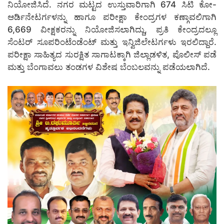
ನಿಯೋಜಿಸಿದೆ. ನಗರ ಮಟ್ಟದ ಉಸ್ತುವಾರಿಗಾಗಿ 674 ಸಿಟಿ ಕೋ-
ಆರ್ಡಿನೇಟರ್ಗಳನ್ನು ಹಾಗೂ ಪರೀಕ್ಷಾ ಕೇಂದ್ರಗಳ ಕಣ್ಗಾವಲಿಗಾಗಿ
6,669 ವೀಕ್ಷಕರನ್ನು ನಿಯೋಜಿಸಲಾಗಿದ್ದು, ಪ್ರತಿ ಕೇಂದ್ರದಲ್ಲೂ
ಸೆಂಟರ್ ಸೂಪರಿಂಟೆಂಡೆಂಟ್ ಮತ್ತು ಇನ್ವಿಜಿಲೇಟರ್ಗಳು ಇರಲಿದ್ದಾರೆ.
ಪರೀಕ್ಷಾ ಸಾಹಿತ್ಯದ ಸುರಕ್ಷಿತ ಸಾಗಾಟಕ್ಕಾಗಿ ಜಿಲ್ಲಾಡಳಿತ, ಪೊಲೀಸ್ ಪಡೆ
ಮತ್ತು ಬೆಂಗಾವಲು ತಂಡಗಳ ವಿಶೇಷ ಬೆಂಬಲವನ್ನು ಪಡೆಯಲಾಗಿದೆ.