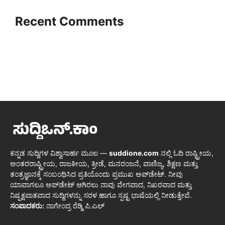
Recent Comments
ಕನ್ನಡ ಸುದ್ದಿಗಳ ವಿಶ್ವಾಸಾರ್ಹ ಮೂಲ —
suddione.com
ನಲ್ಲಿ ಓದಿ ರಾಷ್ಟ್ರೀಯ,
ಅಂತರರಾಷ್ಟ್ರೀಯ, ರಾಜಕೀಯ, ಕ್ರೀಡೆ, ಮನರಂಜನೆ, ವಾಣಿಜ್ಯ, ಶಿಕ್ಷಣ ಮತ್ತು
ತಂತ್ರಜ್ಞಾನಕ್ಕೆ ಸಂಬಂಧಿಸಿದ ಪ್ರತಿಯೊಂದು ಪ್ರಮುಖ ಅಪ್‌ಡೇಟ್. ನೀವು
ಯಾವಾಗಲೂ ಅಪ್‌ಡೇಟ್ ಆಗಿರಲು ನಾವು ವೇಗವಾದ, ನಿಖರವಾದ ಮತ್ತು
ನಿಷ್ಪಕ್ಷಪಾತವಾದ ಸುದ್ದಿಗಳನ್ನು ಸರಳ ಹಾಗೂ ಸ್ಪಷ್ಟ ಭಾಷೆಯಲ್ಲಿ ನೀಡುತ್ತೇವೆ.
ಸಂಪಾದಕರು:
ನಾಗೇಂದ್ರ ರೆಡ್ಡಿ ಪಿ.ಎಲ್