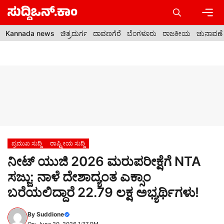
Skip
to
content
Men
Kannada news
ಚಿತ್ರದುರ್ಗ
ದಾವಣಗೆರೆ
ಬೆಂಗಳೂರು
ರಾಜಕೀಯ
ಚುನಾವಣೆ
ಪ್ರಮುಖ ಸುದ್ದಿ
ರಾಷ್ಟ್ರೀಯ ಸುದ್ದಿ
ನೀಟ್ ಯುಜಿ 2026 ಮರುಪರೀಕ್ಷೆಗೆ NTA
ಸಜ್ಜು: ನಾಳೆ ದೇಶಾದ್ಯಂತ ಎಕ್ಸಾಂ
ಬರೆಯಲಿದ್ದಾರೆ 22.79 ಲಕ್ಷ ಅಭ್ಯರ್ಥಿಗಳು!
By
Suddione
On: June 20, 2026 1:37 PM