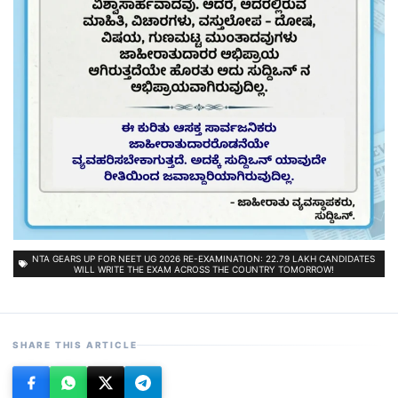
NTA GEARS UP FOR NEET UG 2026 RE-EXAMINATION: 22.79 LAKH CANDIDATES
WILL WRITE THE EXAM ACROSS THE COUNTRY TOMORROW!
SHARE THIS ARTICLE