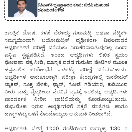
ಕೆಪಿಎಸ್‍ಸಿ ಭ್ರಷ್ಟಾಚಾರದ ಕೂಪ : ಬಿಜೆಪಿ ಮುಖಂಡ
ಹನುಮಂತೇಗೌಡ
ತಾಂತ್ರಿಕ ದೋಷ, ಕಳಪೆ ಬೆರಳಚ್ಚು ಗುಣಮಟ್ಟ ಅಥವಾ ನೆಟ್ವರ್ಕ್
ಸಮಸ್ಯೆಯಿಂದಾಗಿ ಬಯೋಮೆಟ್ರಿಕ್ ದೃಢೀಕರಣ ವಿಫಲವಾದರೆ
ಅಭ್ಯರ್ಥಿಗಳಿಗೆ ಪರೀಕ್ಷೆ ಬರೆಯಲು ನಿರಾಕರಿಸಲಾಗುವುದಿಲ್ಲ ಎಂದು
ಎನ್ಟಿಎ ಸ್ಪಷ್ಟಪಡಿಸಿದೆ. ಇಂತಹ ಅಭ್ಯರ್ಥಿಗಳು ಲಿಖಿತ ಸ್ವಯಂ
ಘೋಷಣಾ ಪತ್ರ ನೀಡಿ, ಮಾನ್ಯತೆ ಪಡೆದ ಗುರುತಿನ ಚೀಟಿಗಳ ಮೂಲಕ
ಹಸ್ತಚಾಲಿತ ಪರಿಶೀಲನೆಗೆ ಒಳಪಟ್ಟು ಪರೀಕ್ಷೆ ಬರೆಯಬಹುದು.
ಅಭ್ಯರ್ಥಿಗಳ ಅನುಕೂಲಕ್ಕಾಗಿ ಪರೀಕ್ಷಾ ಕೇಂದ್ರಗಳಲ್ಲಿ ಜನರೇಟರ್
ಬ್ಯಾಕಪ್, ಸೂಕ್ತ ಬೆಳಕು, ಫ್ಯಾನ್, ಗೋಡೆ ಗಡಿಯಾರ, ಕುಡಿಯುವ
ನೀರು ಮತ್ತು ವೈದ್ಯಕೀಯ ನೆರವಿನ ವ್ಯವಸ್ಥೆ ಇರಲಿದ್ದು, ಅಭ್ಯರ್ಥಿಗಳು
ಪಾರದರ್ಶಕ ನೀರಿನ ಬಾಟಲಿಯನ್ನು ಕೊಂಡೊಯ್ಯಬಹುದು.
ಮಧುಮೇಹ ಇರುವ ಅಭ್ಯರ್ಥಿಗಳಿಗೆ ಸಕ್ಕರೆ ಮಾತ್ರೆಗಳು ಹಾಗೂ
ಹಣ್ಣುಗಳನ್ನು ಒಳಗೆ ಕೊಂಡೊಯ್ಯಲು ಅನುಮತಿ ನೀಡಲಾಗಿದೆ.
ಅಭ್ಯರ್ಥಿಗಳು ಬೆಳಿಗ್ಗೆ 11:00 ಗಂಟೆಯಿಂದ ಮಧ್ಯಾಹ್ನ 1:30 ರ