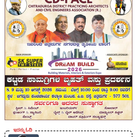
ಇದನ್ನು ಓದಿ