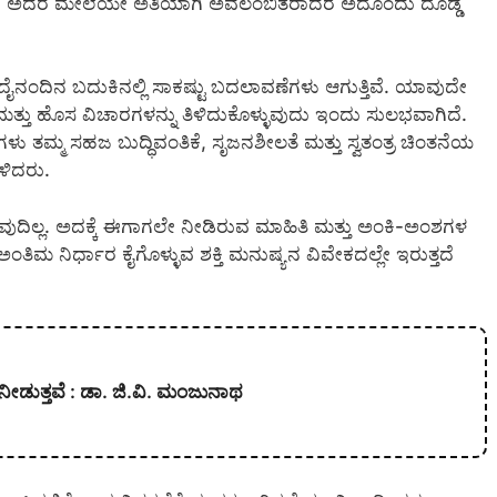
ದೆ ಅದರ ಮೇಲೆಯೇ ಅತಿಯಾಗಿ ಅವಲಂಬಿತರಾದರೆ ಅದೊಂದು ದೊಡ್ಡ
ೈನಂದಿನ ಬದುಕಿನಲ್ಲಿ ಸಾಕಷ್ಟು ಬದಲಾವಣೆಗಳು ಆಗುತ್ತಿವೆ. ಯಾವುದೇ
ತ್ತು ಹೊಸ ವಿಚಾರಗಳನ್ನು ತಿಳಿದುಕೊಳ್ಳುವುದು ಇಂದು ಸುಲಭವಾಗಿದೆ.
ು ತಮ್ಮ ಸಹಜ ಬುದ್ಧಿವಂತಿಕೆ, ಸೃಜನಶೀಲತೆ ಮತ್ತು ಸ್ವತಂತ್ರ ಚಿಂತನೆಯ
ಳಿದರು.
ಇರುವುದಿಲ್ಲ. ಅದಕ್ಕೆ ಈಗಾಗಲೇ ನೀಡಿರುವ ಮಾಹಿತಿ ಮತ್ತು ಅಂಕಿ-ಅಂಶಗಳ
ತಿಮ ನಿರ್ಧಾರ ಕೈಗೊಳ್ಳುವ ಶಕ್ತಿ ಮನುಷ್ಯನ ವಿವೇಕದಲ್ಲೇ ಇರುತ್ತದೆ
ನೀಡುತ್ತವೆ : ಡಾ. ಜಿ.ವಿ. ಮಂಜುನಾಥ