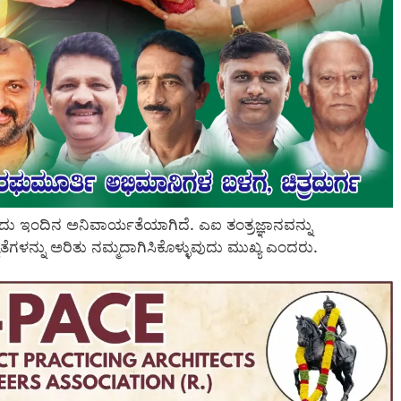
ುದು ಇಂದಿನ ಅನಿವಾರ್ಯತೆಯಾಗಿದೆ. ಎಐ ತಂತ್ರಜ್ಞಾನವನ್ನು
ಗಳನ್ನು ಅರಿತು ನಮ್ಮದಾಗಿಸಿಕೊಳ್ಳುವುದು ಮುಖ್ಯ ಎಂದರು.