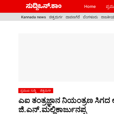
Skip
Home
ಪ್ರಮು
to
content
Kannada news
ಚಿತ್ರದುರ್ಗ
ದಾವಣಗೆರೆ
ಬೆಂಗಳೂರು
ರಾಜಕೀ
ಪ್ರಮುಖ ಸುದ್ದಿ
ಚಿತ್ರದುರ್ಗ
ಎಐ ತಂತ್ರಜ್ಞಾನ ನಿಯಂತ್ರಣ ಸಿಗ
ಜಿ.ಎನ್.ಮಲ್ಲಿಕಾರ್ಜುನಪ್ಪ