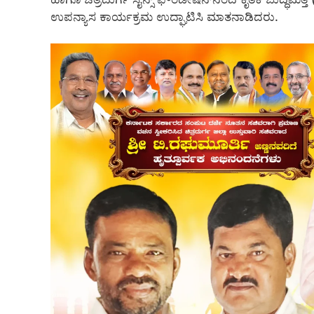
ಉಪನ್ಯಾಸ ಕಾರ್ಯಕ್ರಮ ಉದ್ಘಾಟಿಸಿ ಮಾತನಾಡಿದರು.