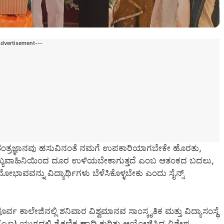
Advertisement---
ಐ) ತಂತ್ರಜ್ಞಾನವು ಹಸುವಿನಂತೆ ನಮಗೆ ಉಪಕಾರಿಯಾಗಬೇಕೇ ಹೊರತು,
ಖ್ಯವಾಹಿನಿಯಿಂದ ದೂರ ಉಳಿಯಬೇಕಾಗುತ್ತದೆ ಎಂಬ ಆತಂಕದ ಬದಲು,
ಭಾವವನ್ನು ವಿದ್ಯಾರ್ಥಿಗಳು ಬೆಳೆಸಿಕೊಳ್ಳಬೇಕು ಎಂದು ಸೈನ್ಸ್
್ವ ಕಾಲೇಜಿನಲ್ಲಿ ಶನಿವಾರ ವಿಶ್ವಮಾನವ ಸಾಂಸ್ಕೃತಿಕ ಮತ್ತು ವಿದ್ಯಾಸಂಸ್ಥೆ
ೆ (ಎಐ) ಯುಗದಲ್ಲಿ ಶೈಕ್ಷಣಿಕ ಹಾದಿ ಕುರಿತು ಆಯೋಜಿಸಿದ್ದ ವಿಶೇಷ