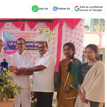
Add as a preferred
Join Us
Follow Us
source on Google