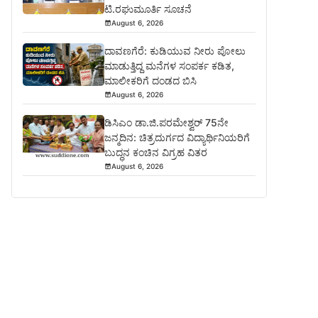
ಟಿ.ರಘುಮೂರ್ತಿ ಸೂಚನೆ
August 6, 2026
ದಾವಣಗೆರೆ: ಕುಡಿಯುವ ನೀರು ಪೋಲು
ಮಾಡುತ್ತಿದ್ದ ಮನೆಗಳ ಸಂಪರ್ಕ ಕಡಿತ,
ಮಾಲೀಕರಿಗೆ ದಂಡದ ಬಿಸಿ
August 6, 2026
ಡಿಸಿಎಂ ಡಾ.ಜಿ.ಪರಮೇಶ್ವರ್ 75ನೇ
ಜನ್ಮದಿನ: ಚಿತ್ರದುರ್ಗದ ವಿದ್ಯಾರ್ಥಿನಿಯರಿಗೆ
ಬುದ್ಧನ ಕಂಚಿನ ವಿಗ್ರಹ ವಿತರ
August 6, 2026