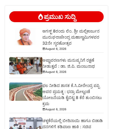
ಪ್ರಮುಖ ಸುದ್ದಿ
ಆಗಸ್ಟ್ 8ರಂದು ಲಿಂ. ಶ್ರೀ ಮಲ್ಲಿಕಾರ್ಜುನ
ಮುರುಘರಾಜೇಂದ್ರ ಮಹಾಸ್ವಾಮಿಗಳವರ
32ನೇ ಸ್ಮರಣೋತ್ಸವ
August 6, 2026
ಅಷ್ಟಾವರಣಗಳು ಮನುಷ್ಯನಿಗೆ ರಕ್ಷಣೆ
ನೀಡುತ್ತವೆ : ಡಾ. ಜಿ.ವಿ. ಮಂಜುನಾಥ
August 6, 2026
ಫಲ ನೀಡಿದ ಶಾಸಕ ಕೆ.ಸಿ.ವೀರೇಂದ್ರ ಪಪ್ಪಿ
ಅವರ ಪ್ರಯತ್ನ : ಭದ್ರಾ ಮೇಲ್ದಂಡೆ
ಯೋಜನೆಯಡಿ ಕೈಬಿಟ್ಟ 8 ಕೆರೆ ತುಂಬಿಸಲು
ಕ್ರಮ
August 6, 2026
ಚಳ್ಳಕೆರೆಯಲ್ಲಿ ಬೀದಿನಾಯಿ ಹಾಗೂ ಬಿಡಾಡಿ
ದನಗಳಿಗೆ ಕಡಿವಾಣ ಹಾಕಿ : ಸಚಿವ