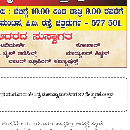
ಕಾರ್ಜುನ ಮುರುಘರಾಜೇಂದ್ರ ಮಹಾಸ್ವಾಮಿಗಳವರ 32ನೇ ಸ್ಮರಣೋತ್ಸವ
ನೆಗೆ ಪರ್ಯಾಯವಾಗಲು ಸಾಧ್ಯವಿಲ್ಲ. ಅಗತ್ಯಕ್ಕೆ ತಕ್ಕಂತೆ