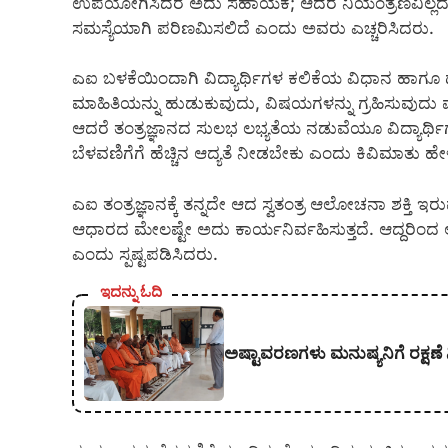
ಉಪಯೋಗಿಸಿದರೆ ಅದು ಸಹಾಯಕ; ಆದರೆ ನಿಯಂತ್ರಣವಿಲ್ಲ
ಸಮಸ್ಯೆಯಾಗಿ ಪರಿಣಮಿಸಲಿದೆ ಎಂದು ಅವರು ಎಚ್ಚರಿಸಿದರು.
​ಎಐ ಬಳಕೆಯಿಂದಾಗಿ ವಿದ್ಯಾರ್ಥಿಗಳ ಕಲಿಕೆಯ ವಿಧಾನ ಹಾಗೂ ದ
ಮಾಹಿತಿಯನ್ನು ಹುಡುಕುವುದು, ವಿಷಯಗಳನ್ನು ಗ್ರಹಿಸುವುದು ಮ
ಆದರೆ ತಂತ್ರಜ್ಞಾನದ ಸುಲಭ ಲಭ್ಯತೆಯ ನಡುವೆಯೂ ವಿದ್ಯಾರ್ಥಿಗಳ
ಬೆಳವಣಿಗೆಗೆ ಹೆಚ್ಚಿನ ಆದ್ಯತೆ ನೀಡಬೇಕು ಎಂದು ಕಿವಿಮಾತು ಹೇ
ಎಐ ತಂತ್ರಜ್ಞಾನಕ್ಕೆ ತನ್ನದೇ ಆದ ಸ್ವತಂತ್ರ ಆಲೋಚನಾ ಶಕ್ತಿ 
ಆಧಾರದ ಮೇಲಷ್ಟೇ ಅದು ಕಾರ್ಯನಿರ್ವಹಿಸುತ್ತದೆ. ಆದ್ದರಿಂದ ಅಂ
ಎಂದು ಸ್ಪಷ್ಟಪಡಿಸಿದರು.
ಇದನ್ನು ಓದಿ
ಅಷ್ಟಾವರಣಗಳು ಮನುಷ್ಯನಿಗೆ ರಕ್ಷಣೆ 