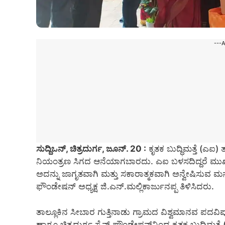
---
ಸುದ್ದಿಒನ್, ಚಿತ್ರದುರ್ಗ, ಜೂನ್‌. 20 :
ಕೃತಕ ಬುದ್ಧಿಮತ್ತೆ (ಎ
ನಿಯಂತ್ರಣ ಸಿಗದ ಆನೆಯಾಗಬಾರದು. ಎಐ ಬಳಸದಿದ್ದರೆ ಮು
ಅದನ್ನು ಜಾಗೃತವಾಗಿ ಮತ್ತು ಸಕಾರಾತ್ಮಕವಾಗಿ ಅನ್ವೇಷಿಸುವ ಮನೋ
ಫೌಂಡೇಷನ್‌ ಅಧ್ಯಕ್ಷ ಜಿ.ಎನ್.ಮಲ್ಲಿಕಾರ್ಜುನಪ್ಪ ತಿಳಿಸಿದರು.
ತಾಲ್ಲೂಕಿನ ಸೀಬಾರ ಗುತ್ತಿನಾಡು ಗ್ರಾಮದ ವಿಶ್ವಮಾನವ ಪದವಿಪೂರ
ಹಾಗೂ ಚಿತ್ರದುರ್ಗ ಸೈನ್ಸ್ ಫೌಂಡೇಷನ್‌ನಿಂದ ಕೃತಕ ಬುದ್ಧಿಮತ್ತ