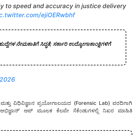
y to speed and accuracy in justice delivery
c.twitter.com/ejiOERwbhf
 ಹುದ್ದೆಗಳ ನೇಮಕಾತಿಗೆ ಸಿದ್ಧತೆ; ಸರ್ಕಾರಿ ಉದ್ಯೋಗಾಕಾಂಕ್ಷಿಗಳಿಗೆ
 2026
್ಚಲು ಮತ್ತು ವಿಧಿವಿಜ್ಞಾನ ಪ್ರಯೋಗಾಲಯದ (Forensic Lab) ವರದಿಗಾಗಿ
ಅಭಿಜ್ಞಾನ್’ ಆಪ್ ಮೂಲಕ ಕೆಲವೇ ಸೆಕೆಂಡುಗಳಲ್ಲಿ ನಿಖರ ಮಾಹಿತಿ