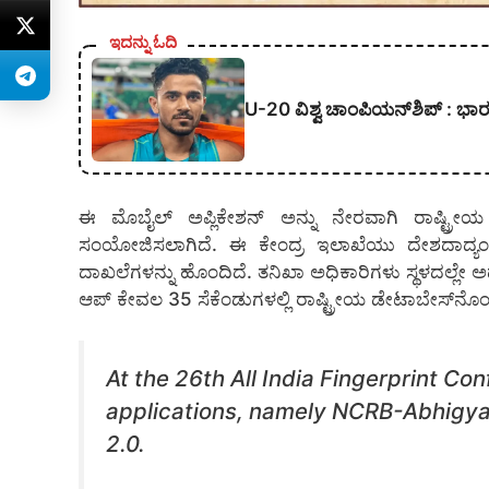
ಇದನ್ನು ಓದಿ
U-20 ವಿಶ್ವ ಚಾಂಪಿಯನ್‌ಶಿಪ್‌ : 
ಈ ಮೊಬೈಲ್ ಅಪ್ಲಿಕೇಶನ್ ಅನ್ನು ನೇರವಾಗಿ ರಾಷ್ಟ್ರೀಯ 
ಸಂಯೋಜಿಸಲಾಗಿದೆ. ಈ ಕೇಂದ್ರ ಇಲಾಖೆಯು ದೇಶದಾದ್ಯಂ
ದಾಖಲೆಗಳನ್ನು ಹೊಂದಿದೆ. ತನಿಖಾ ಅಧಿಕಾರಿಗಳು ಸ್ಥಳದಲ್ಲೇ ಅ
ಆಪ್ ಕೇವಲ 35 ಸೆಕೆಂಡುಗಳಲ್ಲಿ ರಾಷ್ಟ್ರೀಯ ಡೇಟಾಬೇಸ್‌ನೊಂದ
At the 26th All India Fingerprint 
applications, namely NCRB-Abhigyan
2.0.