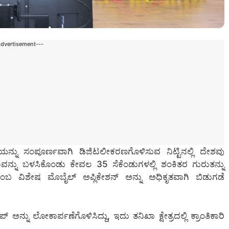
Advertisement---
ನ್ನು ಸಂಪೂರ್ಣವಾಗಿ ಡಿಜಿಟಲೀಕರಣಗೊಳಿಸುವ ನಿಟ್ಟಿನಲ್ಲಿ ದೇಶವು
ಾವನ್ನು ಬಳಸಿಕೊಂಡು ಕೇವಲ 35 ಸೆಕೆಂಡುಗಳಲ್ಲಿ ಶಂಕಿತರ ಗುರುತನ್ನು
ಂಬ ವಿಶೇಷ ಮೊಬೈಲ್ ಅಪ್ಲಿಕೇಶನ್ ಅನ್ನು ಅಧಿಕೃತವಾಗಿ ಬಿಡುಗಡೆ
್ನು ಲೋಕಾರ್ಪಣೆಗೊಳಿಸಿದ್ದು, ಇದು ತನಿಖಾ ಕ್ಷೇತ್ರದಲ್ಲಿ ಕ್ರಾಂತಿಕಾರಿ