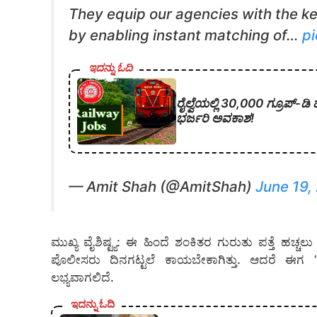
They equip our agencies with the ke
by enabling instant matching of…
pi
ಇದನ್ನು ಓದಿ
ರೈಲ್ವೆಯಲ್ಲಿ 30,000 ಗ್ರೂಪ್‌-ಡಿ
ಭರ್ಜರಿ ಅವಕಾಶ!
— Amit Shah (@AmitShah)
June 19,
ಮುಖ್ಯ ವೈಶಿಷ್ಟ್ಯ: ಈ ಹಿಂದೆ ಶಂಕಿತರ ಗುರುತು ಪತ್ತೆ ಹಚ
ಪೊಲೀಸರು ದಿನಗಟ್ಟಲೆ ಕಾಯಬೇಕಾಗಿತ್ತು. ಆದರೆ ಈಗ ‘
ಲಭ್ಯವಾಗಲಿದೆ.
ಇದನ್ನು ಓದಿ