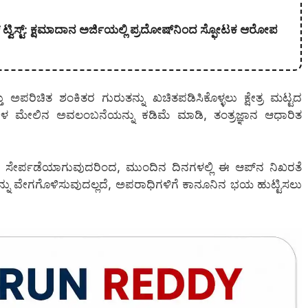
ಗ್ ಟ್ವಿಸ್ಟ್: ಕ್ಷಮಾದಾನ ಅರ್ಜಿಯಲ್ಲಿ ಪ್ರದೋಷ್‌ನಿಂದ ಸ್ಫೋಟಕ ಆರೋಪ
ು ಅಪರಿಚಿತ ಶಂಕಿತರ ಗುರುತನ್ನು ಖಚಿತಪಡಿಸಿಕೊಳ್ಳಲು ಕ್ಷೇತ್ರ ಮಟ್ಟದ
 ಮೇಲಿನ ಅವಲಂಬನೆಯನ್ನು ಕಡಿಮೆ ಮಾಡಿ, ತಂತ್ರಜ್ಞಾನ ಆಧಾರಿತ
ೆ ಸೇರ್ಪಡೆಯಾಗುವುದರಿಂದ, ಮುಂದಿನ ದಿನಗಳಲ್ಲಿ ಈ ಆಪ್‌ನ ನಿಖರತೆ
ಖೆಯನ್ನು ವೇಗಗೊಳಿಸುವುದಲ್ಲದೆ, ಅಪರಾಧಿಗಳಿಗೆ ಕಾನೂನಿನ ಭಯ ಹುಟ್ಟಿಸಲು