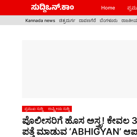
Skip
Home
ಪ್ರಮು
to
content
Kannada news
ಚಿತ್ರದುರ್ಗ
ದಾವಣಗೆರೆ
ಬೆಂಗಳೂರು
ರಾಜಕೀ
ಪ್ರಮುಖ ಸುದ್ದಿ
ರಾಷ್ಟ್ರೀಯ ಸುದ್ದಿ
ಪೊಲೀಸರಿಗೆ ಹೊಸ ಅಸ್ತ್ರ! ಕೇವಲ 
ಪತ್ತೆ ಮಾಡುವ ‘ABHIGYAN’ ಆಪ