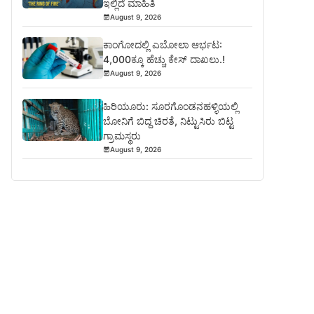
ಇಲ್ಲಿದೆ ಮಾಹಿತಿ
August 9, 2026
ಕಾಂಗೋದಲ್ಲಿ ಎಬೋಲಾ ಆರ್ಭಟ:
4,000ಕ್ಕೂ ಹೆಚ್ಚು ಕೇಸ್ ದಾಖಲು.!
August 9, 2026
ಹಿರಿಯೂರು: ಸೂರಗೊಂಡನಹಳ್ಳಿಯಲ್ಲಿ
ಬೋನಿಗೆ ಬಿದ್ದ ಚಿರತೆ, ನಿಟ್ಟುಸಿರು ಬಿಟ್ಟ
ಗ್ರಾಮಸ್ಥರು
August 9, 2026