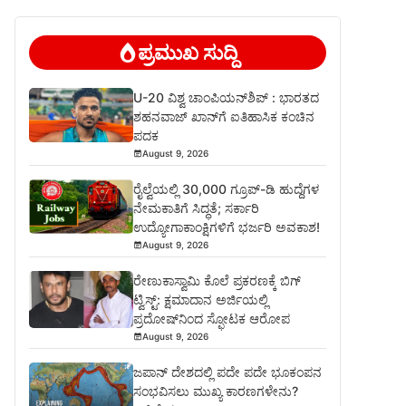
ಪ್ರಮುಖ ಸುದ್ದಿ
U-20 ವಿಶ್ವ ಚಾಂಪಿಯನ್‌ಶಿಪ್‌ : ಭಾರತದ
ಶಹನವಾಜ್ ಖಾನ್‌ಗೆ ಐತಿಹಾಸಿಕ ಕಂಚಿನ
ಪದಕ
August 9, 2026
ರೈಲ್ವೆಯಲ್ಲಿ 30,000 ಗ್ರೂಪ್‌-ಡಿ ಹುದ್ದೆಗಳ
ನೇಮಕಾತಿಗೆ ಸಿದ್ಧತೆ; ಸರ್ಕಾರಿ
ಉದ್ಯೋಗಾಕಾಂಕ್ಷಿಗಳಿಗೆ ಭರ್ಜರಿ ಅವಕಾಶ!
August 9, 2026
ರೇಣುಕಾಸ್ವಾಮಿ ಕೊಲೆ ಪ್ರಕರಣಕ್ಕೆ ಬಿಗ್
ಟ್ವಿಸ್ಟ್: ಕ್ಷಮಾದಾನ ಅರ್ಜಿಯಲ್ಲಿ
ಪ್ರದೋಷ್‌ನಿಂದ ಸ್ಫೋಟಕ ಆರೋಪ
August 9, 2026
ಜಪಾನ್ ದೇಶದಲ್ಲಿ ಪದೇ ಪದೇ ಭೂಕಂಪನ
ಸಂಭವಿಸಲು ಮುಖ್ಯ ಕಾರಣಗಳೇನು?