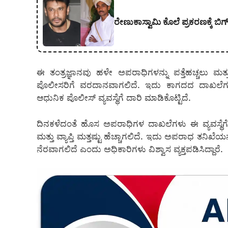
ರೇಣುಕಾಸ್ವಾಮಿ ಕೊಲೆ ಪ್ರಕರಣಕ್ಕೆ ಬಿ
ಈ ತಂತ್ರಜ್ಞಾನವು ಹಳೇ ಅಪರಾಧಿಗಳನ್ನು ಪತ್ತೆಹಚ್ಚಲು ಮತ್ತ
ಪೊಲೀಸರಿಗೆ ವರದಾನವಾಗಲಿದೆ. ಇದು ಕಾಗದದ ದಾಖಲೆಗಳ
ಆಧುನಿಕ ಪೊಲೀಸ್ ವ್ಯವಸ್ಥೆಗೆ ದಾರಿ ಮಾಡಿಕೊಟ್ಟಿದೆ.
ದಿನಕಳೆದಂತೆ ಹೊಸ ಅಪರಾಧಿಗಳ ದಾಖಲೆಗಳು ಈ ವ್ಯವಸ್ಥೆಗ
ಮತ್ತು ವ್ಯಾಪ್ತಿ ಮತ್ತಷ್ಟು ಹೆಚ್ಚಾಗಲಿದೆ. ಇದು ಅಪರಾಧ ತನಿ
ನೆರವಾಗಲಿದೆ ಎಂದು ಅಧಿಕಾರಿಗಳು ವಿಶ್ವಾಸ ವ್ಯಕ್ತಪಡಿಸಿದ್ದಾರೆ.