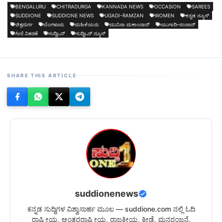
BENGALURU
CHITRADURGA
KANNADA NEWS
OCCASION
SAREES
SUDDIONE
SUDDIONE NEWS
UGADI-RAMZAN
WOMEN
ಕನ್ನಡ ನ್ಯೂಸ್
ಚಿತ್ರದುರ್ಗ
ಬೆಂಗಳೂರು
ಮಹಿಳೆಯರು
ಮುನಿರಾ ಮಕಾಂದಾರ್
ಯುಗಾದಿ–ರಂಜಾನ್
ಸೀರೆ ವಿತರಣೆ
ಸುದ್ದಿಒನ್
ಸುದ್ದಿಒನ್ ನ್ಯೂಸ್
SHARE THIS ARTICLE
suddionenews
ಕನ್ನಡ ಸುದ್ದಿಗಳ ವಿಶ್ವಾಸಾರ್ಹ ಮೂಲ — suddione.com ನಲ್ಲಿ ಓದಿ
ರಾಷ್ಟ್ರೀಯ, ಅಂತರರಾಷ್ಟ್ರೀಯ, ರಾಜಕೀಯ, ಕ್ರೀಡೆ, ಮನರಂಜನೆ,