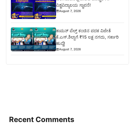
ವಿಶ್ವವಿದ್ಯಾಲಯ ಸ್ಥಾಪನೆ!
August 7, 2026
ಕಾಮನ್ ವೆಲ್ತ್ ಕಂಚಿನ ಪದಕ ವಿಜೇತೆ
ಕೆ.ಎಸ್.ಶಿಲ್ಪಾಗೆ ₹15 ಲಕ್ಷ ನಗದು, ಸರ್ಕಾರಿ
ಹುದ್ದೆ!
August 7, 2026
Recent Comments