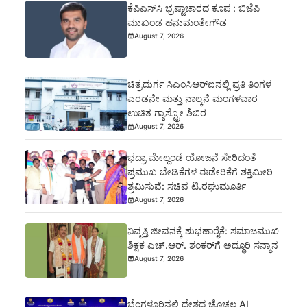
ಕೆಪಿಎಸ್‍ಸಿ ಭ್ರಷ್ಟಾಚಾರದ ಕೂಪ : ಬಿಜೆಪಿ
ಮುಖಂಡ ಹನುಮಂತೇಗೌಡ
August 7, 2026
ಚಿತ್ರದುರ್ಗ ಸಿಎಂಸಿಆರ್‍ಐನಲ್ಲಿ ಪ್ರತಿ ತಿಂಗಳ
ಎರಡನೇ ಮತ್ತು ನಾಲ್ಕನೆ ಮಂಗಳವಾರ
ಉಚಿತ ಗ್ಯಾಸ್ಟ್ರೋ ಶಿಬಿರ
August 7, 2026
ಭದ್ರಾ ಮೇಲ್ದಂಡೆ ಯೋಜನೆ ಸೇರಿದಂತೆ
ಪ್ರಮುಖ ಬೇಡಿಕೆಗಳ ಈಡೇರಿಕೆಗೆ ಶಕ್ತಿಮೀರಿ
ಶ್ರಮಿಸುವೆ: ಸಚಿವ ಟಿ.ರಘುಮೂರ್ತಿ
August 7, 2026
ನಿವೃತ್ತಿ ಜೀವನಕ್ಕೆ ಶುಭಹಾರೈಕೆ: ಸಮಾಜಮುಖಿ
ಶಿಕ್ಷಕ ಎಚ್.ಆರ್. ಶಂಕರ್‌ಗೆ ಅದ್ಧೂರಿ ಸನ್ಮಾನ
August 7, 2026
ಬೆಂಗಳೂರಿನಲ್ಲಿ ದೇಶದ ಚೊಚ್ಚಲ AI