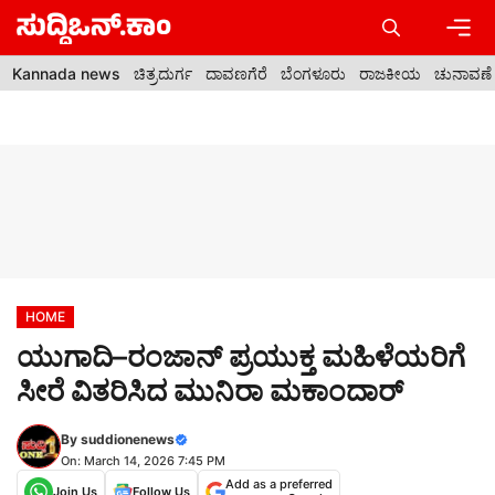
Skip
to
content
Men
Kannada news
ಚಿತ್ರದುರ್ಗ
ದಾವಣಗೆರೆ
ಬೆಂಗಳೂರು
ರಾಜಕೀಯ
ಚುನಾವಣೆ
HOME
ಯುಗಾದಿ–ರಂಜಾನ್ ಪ್ರಯುಕ್ತ ಮಹಿಳೆಯರಿಗೆ
ಸೀರೆ ವಿತರಿಸಿದ ಮುನಿರಾ ಮಕಾಂದಾರ್
By
suddionenews
On: March 14, 2026 7:45 PM
Add as a preferred
Join Us
Follow Us