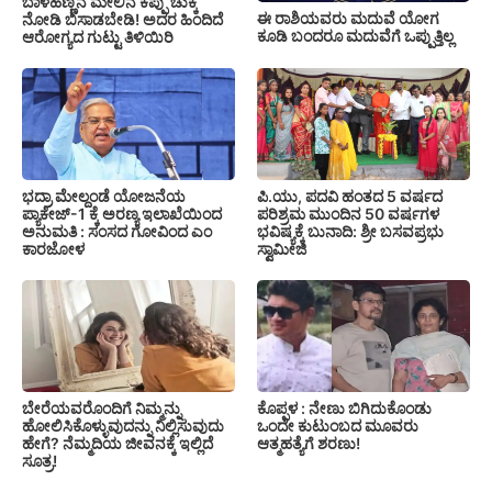
ಬಾಳೆಹಣ್ಣಿನ ಮೇಲಿನ ಕಪ್ಪು ಚುಕ್ಕೆ
ಈ ರಾಶಿಯವರು ಮದುವೆ ಯೋಗ
ನೋಡಿ ಬಿಸಾಡಬೇಡಿ! ಅದರ ಹಿಂದಿದೆ
ಕೂಡಿ ಬಂದರೂ ಮದುವೆಗೆ ಒಪ್ಪುತ್ತಿಲ್ಲ
ಆರೋಗ್ಯದ ಗುಟ್ಟು ತಿಳಿಯಿರಿ
ಭದ್ರಾ ಮೇಲ್ದಂಡೆ ಯೋಜನೆಯ
ಪಿ.ಯು, ಪದವಿ ಹಂತದ 5 ವರ್ಷದ
ಪ್ಯಾಕೇಜ್-1 ಕ್ಕೆ ಅರಣ್ಯ ಇಲಾಖೆಯಿಂದ
ಪರಿಶ್ರಮ ಮುಂದಿನ 50 ವರ್ಷಗಳ
ಅನುಮತಿ : ಸಂಸದ ಗೋವಿಂದ ಎಂ
ಭವಿಷ್ಯಕ್ಕೆ ಬುನಾದಿ: ಶ್ರೀ ಬಸವಪ್ರಭು
ಕಾರಜೋಳ
ಸ್ವಾಮೀಜಿ
ಬೇರೆಯವರೊಂದಿಗೆ ನಿಮ್ಮನ್ನು
ಕೊಪ್ಪಳ : ನೇಣು ಬಿಗಿದುಕೊಂಡು
ಹೋಲಿಸಿಕೊಳ್ಳುವುದನ್ನು ನಿಲ್ಲಿಸುವುದು
ಒಂದೇ ಕುಟುಂಬದ ಮೂವರು
ಹೇಗೆ? ನೆಮ್ಮದಿಯ ಜೀವನಕ್ಕೆ ಇಲ್ಲಿದೆ
ಆತ್ಮಹತ್ಯೆಗೆ ಶರಣು!
ಸೂತ್ರ!