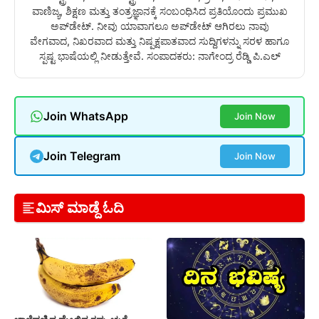
ವಾಣಿಜ್ಯ, ಶಿಕ್ಷಣ ಮತ್ತು ತಂತ್ರಜ್ಞಾನಕ್ಕೆ ಸಂಬಂಧಿಸಿದ ಪ್ರತಿಯೊಂದು ಪ್ರಮುಖ
ಅಪ್‌ಡೇಟ್. ನೀವು ಯಾವಾಗಲೂ ಅಪ್‌ಡೇಟ್ ಆಗಿರಲು ನಾವು
ವೇಗವಾದ, ನಿಖರವಾದ ಮತ್ತು ನಿಷ್ಪಕ್ಷಪಾತವಾದ ಸುದ್ದಿಗಳನ್ನು ಸರಳ ಹಾಗೂ
ಸ್ಪಷ್ಟ ಭಾಷೆಯಲ್ಲಿ ನೀಡುತ್ತೇವೆ. ಸಂಪಾದಕರು: ನಾಗೇಂದ್ರ ರೆಡ್ಡಿ ಪಿ.ಎಲ್
Join WhatsApp
Join Now
Join Telegram
Join Now
ಮಿಸ್ ಮಾಡ್ದೆ ಓದಿ