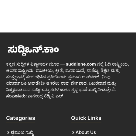
ಕನ್ನಡ ಸುದ್ದಿಗಳ ವಿಶ್ವಾಸಾರ್ಹ ಮೂಲ —
suddione.com
ನಲ್ಲಿ ಓದಿ ರಾಷ್ಟ್ರೀಯ,
ಅಂತರರಾಷ್ಟ್ರೀಯ, ರಾಜಕೀಯ, ಕ್ರೀಡೆ, ಮನರಂಜನೆ, ವಾಣಿಜ್ಯ, ಶಿಕ್ಷಣ ಮತ್ತು
ತಂತ್ರಜ್ಞಾನಕ್ಕೆ ಸಂಬಂಧಿಸಿದ ಪ್ರತಿಯೊಂದು ಪ್ರಮುಖ ಅಪ್‌ಡೇಟ್. ನೀವು
ಯಾವಾಗಲೂ ಅಪ್‌ಡೇಟ್ ಆಗಿರಲು ನಾವು ವೇಗವಾದ, ನಿಖರವಾದ ಮತ್ತು
ನಿಷ್ಪಕ್ಷಪಾತವಾದ ಸುದ್ದಿಗಳನ್ನು ಸರಳ ಹಾಗೂ ಸ್ಪಷ್ಟ ಭಾಷೆಯಲ್ಲಿ ನೀಡುತ್ತೇವೆ.
ಸಂಪಾದಕರು:
ನಾಗೇಂದ್ರ ರೆಡ್ಡಿ ಪಿ.ಎಲ್
Categories
Quick Links
ಪ್ರಮುಖ ಸುದ್ದಿ
About Us