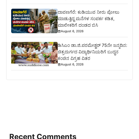
ದಾವಣಗೆರೆ: ಕುಡಿಯುವ ನೀರು ಪೋಲು
ಮಾಡುತ್ತಿದ್ದ ಮನೆಗಳ ಸಂಪರ್ಕ ಕಡಿತ,
ಮಾಲೀಕರಿಗೆ ದಂಡದ ಬಿಸಿ
August 6, 2026
ಡಿಸಿಎಂ ಡಾ.ಜಿ.ಪರಮೇಶ್ವರ್ 75ನೇ ಜನ್ಮದಿನ:
ಚಿತ್ರದುರ್ಗದ ವಿದ್ಯಾರ್ಥಿನಿಯರಿಗೆ ಬುದ್ಧನ
ಕಂಚಿನ ವಿಗ್ರಹ ವಿತರ
August 6, 2026
Recent Comments