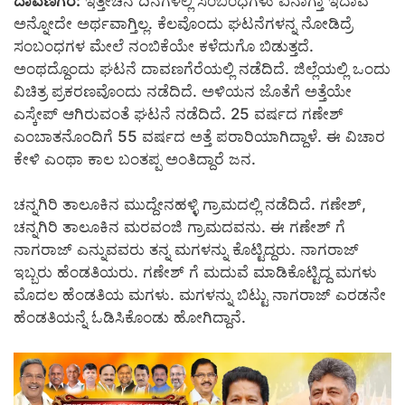
ದಾವಣಗೆರೆ:
ಇತ್ತೀಚಿನ ದಿನಗಳಲ್ಲಿ ಸಂಬಂಧಗಳು ಏನಾಗ್ತಾ ಇದಾವೆ
ಅನ್ನೋದೇ ಅರ್ಥವಾಗ್ತಿಲ್ಲ. ಕೆಲವೊಂದು ಘಟನೆಗಳನ್ನ ನೋಡಿದ್ರೆ
ಸಂಬಂಧಗಳ ಮೇಲೆ ನಂಬಿಕೆಯೇ ಕಳೆದುಗೊ ಬಿಡುತ್ತದೆ.
ಅಂಥದ್ದೊಂದು ಘಟನೆ ದಾವಣಗೆರೆಯಲ್ಲಿ ನಡೆದಿದೆ. ಜಿಲ್ಲೆಯಲ್ಲಿ ಒಂದು
ವಿಚಿತ್ರ ಪ್ರಕರಣವೊಂದು ನಡೆದಿದೆ. ಅಳಿಯನ ಜೊತೆಗೆ ಅತ್ತೆಯೇ
ಎಸ್ಕೇಪ್ ಆಗಿರುವಂತೆ ಘಟನೆ ನಡೆದಿದೆ. 25 ವರ್ಷದ ಗಣೇಶ್
ಎಂಬಾತನೊಂದಿಗೆ 55 ವರ್ಷದ ಅತ್ತೆ ಪರಾರಿಯಾಗಿದ್ದಾಳೆ. ಈ ವಿಚಾರ
ಕೇಳಿ ಎಂಥಾ ಕಾಲ ಬಂತಪ್ಪ ಅಂತಿದ್ದಾರೆ ಜನ.
ಚನ್ನಗಿರಿ ತಾಲೂಕಿನ ಮುದ್ದೇನಹಳ್ಳಿ ಗ್ರಾಮದಲ್ಲಿ ನಡೆದಿದೆ. ಗಣೇಶ್,
ಚನ್ನಗಿರಿ ತಾಲೂಕಿನ ಮರವಂಜಿ ಗ್ರಾಮದವನು. ಈ ಗಣೇಶ್ ಗೆ
ನಾಗರಾಜ್ ಎನ್ನುವವರು ತನ್ನ ಮಗಳನ್ನು ಕೊಟ್ಟಿದ್ದರು. ನಾಗರಾಜ್
ಇಬ್ಬರು ಹೆಂಡತಿಯರು. ಗಣೇಶ್ ಗೆ ಮದುವೆ ಮಾಡಿಕೊಟ್ಟಿದ್ದ ಮಗಳು
ಮೊದಲ ಹೆಂಡತಿಯ ಮಗಳು. ಮಗಳನ್ನು ಬಿಟ್ಟು ನಾಗರಾಜ್ ಎರಡನೇ
ಹೆಂಡತಿಯನ್ನೆ ಓಡಿಸಿಕೊಂಡು ಹೋಗಿದ್ದಾನೆ.