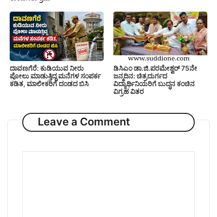
ದಾವಣಗೆರೆ: ಕುಡಿಯುವ ನೀರು
ಡಿಸಿಎಂ ಡಾ.ಜಿ.ಪರಮೇಶ್ವರ್ 75ನೇ
ಪೋಲು ಮಾಡುತ್ತಿದ್ದ ಮನೆಗಳ ಸಂಪರ್ಕ
ಜನ್ಮದಿನ: ಚಿತ್ರದುರ್ಗದ
ಕಡಿತ, ಮಾಲೀಕರಿಗೆ ದಂಡದ ಬಿಸಿ
ವಿದ್ಯಾರ್ಥಿನಿಯರಿಗೆ ಬುದ್ಧನ ಕಂಚಿನ
ವಿಗ್ರಹ ವಿತರ
Leave a Comment
Comment