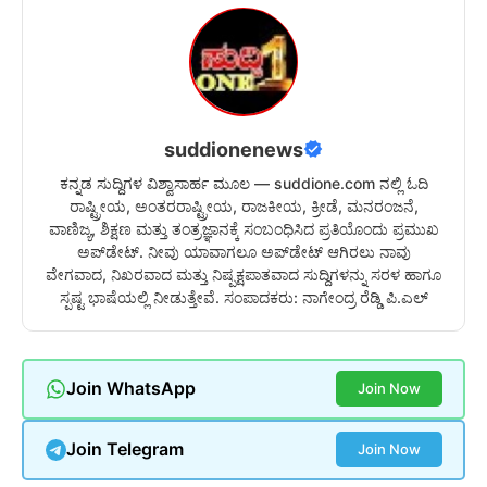
suddionenews
ಕನ್ನಡ ಸುದ್ದಿಗಳ ವಿಶ್ವಾಸಾರ್ಹ ಮೂಲ — suddione.com ನಲ್ಲಿ ಓದಿ
ರಾಷ್ಟ್ರೀಯ, ಅಂತರರಾಷ್ಟ್ರೀಯ, ರಾಜಕೀಯ, ಕ್ರೀಡೆ, ಮನರಂಜನೆ,
ವಾಣಿಜ್ಯ, ಶಿಕ್ಷಣ ಮತ್ತು ತಂತ್ರಜ್ಞಾನಕ್ಕೆ ಸಂಬಂಧಿಸಿದ ಪ್ರತಿಯೊಂದು ಪ್ರಮುಖ
ಅಪ್‌ಡೇಟ್. ನೀವು ಯಾವಾಗಲೂ ಅಪ್‌ಡೇಟ್ ಆಗಿರಲು ನಾವು
ವೇಗವಾದ, ನಿಖರವಾದ ಮತ್ತು ನಿಷ್ಪಕ್ಷಪಾತವಾದ ಸುದ್ದಿಗಳನ್ನು ಸರಳ ಹಾಗೂ
ಸ್ಪಷ್ಟ ಭಾಷೆಯಲ್ಲಿ ನೀಡುತ್ತೇವೆ. ಸಂಪಾದಕರು: ನಾಗೇಂದ್ರ ರೆಡ್ಡಿ ಪಿ.ಎಲ್
Join WhatsApp
Join Now
Join Telegram
Join Now