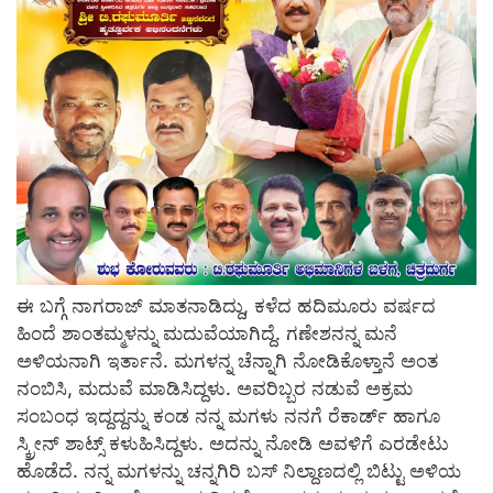
ಈ ಬಗ್ಗೆ ನಾಗರಾಜ್ ಮಾತನಾಡಿದ್ದು, ಕಳೆದ ಹದಿಮೂರು ವರ್ಷದ
ಹಿಂದೆ ಶಾಂತಮ್ಮಳನ್ನು ಮದುವೆಯಾಗಿದ್ದೆ. ಗಣೇಶನನ್ನ ಮನೆ
ಅಳಿಯನಾಗಿ ಇರ್ತಾನೆ. ಮಗಳನ್ನ ಚೆನ್ನಾಗಿ ನೋಡಿಕೊಳ್ತಾನೆ ಅಂತ
ನಂಬಿಸಿ, ಮದುವೆ ಮಾಡಿಸಿದ್ದಳು. ಅವರಿಬ್ಬರ ನಡುವೆ ಅಕ್ರಮ
ಸಂಬಂಧ ಇದ್ದದ್ದನ್ನು ಕಂಡ ನನ್ನ ಮಗಳು ನನಗೆ ರೆಕಾರ್ಡ್ ಹಾಗೂ
ಸ್ಕ್ರೀನ್ ಶಾಟ್ಸ್ ಕಳುಹಿಸಿದ್ದಳು. ಅದನ್ನು ನೋಡಿ ಅವಳಿಗೆ ಎರಡೇಟು
ಹೊಡೆದೆ. ನನ್ನ ಮಗಳನ್ನು ಚನ್ನಗಿರಿ ಬಸ್ ನಿಲ್ದಾಣದಲ್ಲಿ ಬಿಟ್ಟು ಅಳಿಯ