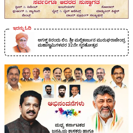
ಇದನ್ನು ಓದಿ
ಆಗಸ್ಟ್ 8ರಂದು ಲಿಂ. ಶ್ರೀ ಮಲ್ಲಿಕಾರ್ಜುನ ಮುರುಘರಾಜೇಂದ್ರ
ಮಹಾಸ್ವಾಮಿಗಳವರ 32ನೇ ಸ್ಮರಣೋತ್ಸವ