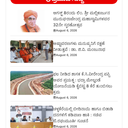
ಆಗಸ್ಟ್ 8ರಂದು ಲಿಂ. ಶ್ರೀ ಮಲ್ಲಿಕಾರ್ಜುನ
ಮುರುಘರಾಜೇಂದ್ರ ಮಹಾಸ್ವಾಮಿಗಳವರ
32ನೇ ಸ್ಮರಣೋತ್ಸವ
August 6, 2026
ಅಷ್ಟಾವರಣಗಳು ಮನುಷ್ಯನಿಗೆ ರಕ್ಷಣೆ
ನೀಡುತ್ತವೆ : ಡಾ. ಜಿ.ವಿ. ಮಂಜುನಾಥ
August 6, 2026
ಫಲ ನೀಡಿದ ಶಾಸಕ ಕೆ.ಸಿ.ವೀರೇಂದ್ರ ಪಪ್ಪಿ
ಅವರ ಪ್ರಯತ್ನ : ಭದ್ರಾ ಮೇಲ್ದಂಡೆ
ಯೋಜನೆಯಡಿ ಕೈಬಿಟ್ಟ 8 ಕೆರೆ ತುಂಬಿಸಲು
ಕ್ರಮ
August 6, 2026
ಚಳ್ಳಕೆರೆಯಲ್ಲಿ ಬೀದಿನಾಯಿ ಹಾಗೂ ಬಿಡಾಡಿ
ದನಗಳಿಗೆ ಕಡಿವಾಣ ಹಾಕಿ : ಸಚಿವ
ಟಿ.ರಘುಮೂರ್ತಿ ಸೂಚನೆ
August 6, 2026