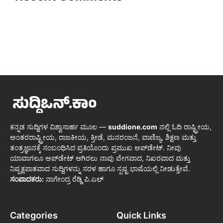
ಕನ್ನಡ ಸುದ್ದಿಗಳ ವಿಶ್ವಾಸಾರ್ಹ ಮೂಲ —
suddione.com
ನಲ್ಲಿ ಓದಿ ರಾಷ್ಟ್ರೀಯ,
ಅಂತರರಾಷ್ಟ್ರೀಯ, ರಾಜಕೀಯ, ಕ್ರೀಡೆ, ಮನರಂಜನೆ, ವಾಣಿಜ್ಯ, ಶಿಕ್ಷಣ ಮತ್ತು
ತಂತ್ರಜ್ಞಾನಕ್ಕೆ ಸಂಬಂಧಿಸಿದ ಪ್ರತಿಯೊಂದು ಪ್ರಮುಖ ಅಪ್‌ಡೇಟ್. ನೀವು
ಯಾವಾಗಲೂ ಅಪ್‌ಡೇಟ್ ಆಗಿರಲು ನಾವು ವೇಗವಾದ, ನಿಖರವಾದ ಮತ್ತು
ನಿಷ್ಪಕ್ಷಪಾತವಾದ ಸುದ್ದಿಗಳನ್ನು ಸರಳ ಹಾಗೂ ಸ್ಪಷ್ಟ ಭಾಷೆಯಲ್ಲಿ ನೀಡುತ್ತೇವೆ.
ಸಂಪಾದಕರು:
ನಾಗೇಂದ್ರ ರೆಡ್ಡಿ ಪಿ.ಎಲ್
Categories
Quick Links