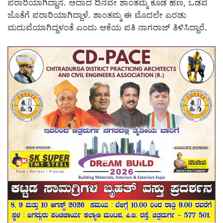
ಪರಾರಿಯಾಗಿದ್ದಾನೆ. ಅದಾದ ದಿನವೇ ಶಾಂತಮ್ಮ ಕೂಡ ಹಣ, ಒಡವೆ
ಜೊತೆಗೆ ಪರಾರಿಯಾಗಿದ್ದಾಳೆ. ಶಾಂತಮ್ಮ ಈ ಮೊದಲೇ ಎರಡು
ಮದುವೆಯಾಗಿದ್ದಳಂತೆ ಎಂದು ಆಕೆಯ ಪತಿ ನಾಗರಾಜ್ ತಿಳಿಸಿದ್ದಾರೆ.