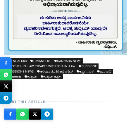
BENGALURU
DAVANGERE
KANNADA NEWS
MOTHER-IN-LAW ESCAPES WITH SON-IN-LAW
SUDDIONE
SUDDIONE NEWS
ಅಳಿಯನ ಜೊತೆಗೆ ಅತ್ತೆ ಎಸ್ಕೇಪ್
ಕನ್ನಡ ನ್ಯೂಸ್
ದಾವಣಗೆರೆ
ಬೆಂಗಳೂರು
ಸುದ್ದಿಒನ್
ಸುದ್ದಿಒನ್ ನ್ಯೂಸ್
SHARE THIS ARTICLE