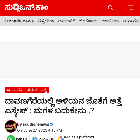
Skip
to
content
Men
Kannada news
ಚಿತ್ರದುರ್ಗ
ದಾವಣಗೆರೆ
ಬೆಂಗಳೂರು
ರಾಜಕೀಯ
ಚುನಾವಣೆ
ದಾವಣಗೆರೆ
ಪ್ರಮುಖ ಸುದ್ದಿ
ದಾವಣಗೆರೆಯಲ್ಲಿ ಅಳಿಯನ ಜೊತೆಗೆ ಅತ್ತೆ
ಎಸ್ಕೇಪ್ : ಮಗಳ ಬದುಕೇನು..?
By
suddionenews
On: June 27, 2025 4:45 PM
Add as a preferred
Join Us
Follow Us