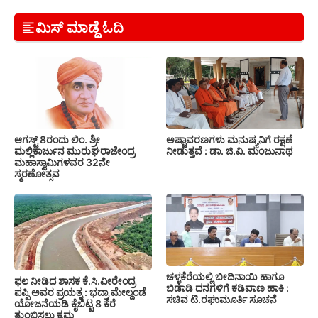
ಮಿಸ್ ಮಾಡ್ದೆ ಓದಿ
ಆಗಸ್ಟ್ 8ರಂದು ಲಿಂ. ಶ್ರೀ
ಅಷ್ಟಾವರಣಗಳು ಮನುಷ್ಯನಿಗೆ ರಕ್ಷಣೆ
ಮಲ್ಲಿಕಾರ್ಜುನ ಮುರುಘರಾಜೇಂದ್ರ
ನೀಡುತ್ತವೆ : ಡಾ. ಜಿ.ವಿ. ಮಂಜುನಾಥ
ಮಹಾಸ್ವಾಮಿಗಳವರ 32ನೇ
ಸ್ಮರಣೋತ್ಸವ
ಚಳ್ಳಕೆರೆಯಲ್ಲಿ ಬೀದಿನಾಯಿ ಹಾಗೂ
ಫಲ ನೀಡಿದ ಶಾಸಕ ಕೆ.ಸಿ.ವೀರೇಂದ್ರ
ಬಿಡಾಡಿ ದನಗಳಿಗೆ ಕಡಿವಾಣ ಹಾಕಿ :
ಪಪ್ಪಿ ಅವರ ಪ್ರಯತ್ನ : ಭದ್ರಾ ಮೇಲ್ದಂಡೆ
ಸಚಿವ ಟಿ.ರಘುಮೂರ್ತಿ ಸೂಚನೆ
ಯೋಜನೆಯಡಿ ಕೈಬಿಟ್ಟ 8 ಕೆರೆ
ತುಂಬಿಸಲು ಕ್ರಮ