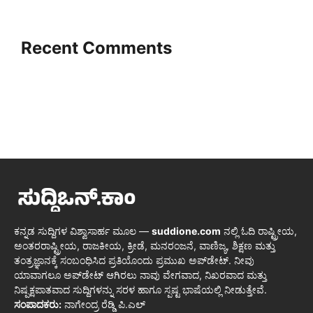
Recent Comments
ಕನ್ನಡ ಸುದ್ದಿಗಳ ವಿಶ್ವಾಸಾರ್ಹ ಮೂಲ —
suddione.com
ನಲ್ಲಿ ಓದಿ ರಾಷ್ಟ್ರೀಯ,
ಅಂತರರಾಷ್ಟ್ರೀಯ, ರಾಜಕೀಯ, ಕ್ರೀಡೆ, ಮನರಂಜನೆ, ವಾಣಿಜ್ಯ, ಶಿಕ್ಷಣ ಮತ್ತು
ತಂತ್ರಜ್ಞಾನಕ್ಕೆ ಸಂಬಂಧಿಸಿದ ಪ್ರತಿಯೊಂದು ಪ್ರಮುಖ ಅಪ್‌ಡೇಟ್. ನೀವು
ಯಾವಾಗಲೂ ಅಪ್‌ಡೇಟ್ ಆಗಿರಲು ನಾವು ವೇಗವಾದ, ನಿಖರವಾದ ಮತ್ತು
ನಿಷ್ಪಕ್ಷಪಾತವಾದ ಸುದ್ದಿಗಳನ್ನು ಸರಳ ಹಾಗೂ ಸ್ಪಷ್ಟ ಭಾಷೆಯಲ್ಲಿ ನೀಡುತ್ತೇವೆ.
ಸಂಪಾದಕರು:
ನಾಗೇಂದ್ರ ರೆಡ್ಡಿ ಪಿ.ಎಲ್