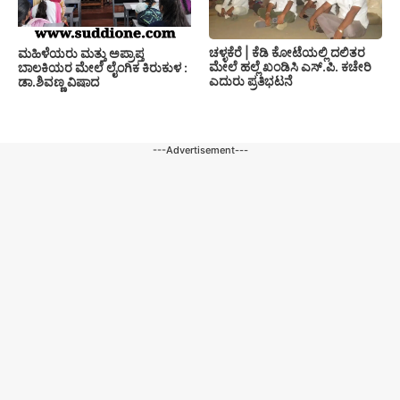
ಚಳ್ಳಕೆರೆ | ಕೆಡಿ ಕೋಟೆಯಲ್ಲಿ ದಲಿತರ
ಮಹಿಳೆಯರು ಮತ್ತು ಅಪ್ರಾಪ್ತ
ಮೇಲೆ ಹಲ್ಲೆ ಖಂಡಿಸಿ ಎಸ್.ಪಿ. ಕಚೇರಿ
ಬಾಲಕಿಯರ ಮೇಲೆ ಲೈಂಗಿಕ ಕಿರುಕುಳ :
ಎದುರು ಪ್ರತಿಭಟನೆ
ಡಾ.ಶಿವಣ್ಣ ವಿಷಾದ
---Advertisement---