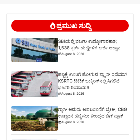
ಪ್ರಮುಖ ಸುದ್ದಿ
SBIಯಲ್ಲಿ ಭರ್ಜರಿ ಉದ್ಯೋಗಾವಕಾಶ;
1,538 ಕ್ಲರ್ಕ್ ಹುದ್ದೆಗಳಿಗೆ ಅರ್ಜಿ ಆಹ್ವಾನ
August 8, 2026
ಹಬ್ಬಕ್ಕೆ ಊರಿಗೆ ಹೋಗುವ ಪ್ಲ್ಯಾನ್ ಇದೆಯಾ?
KSRTC ಟಿಕೆಟ್ ಬುಕ್ಕಿಂಗ್‌ನಲ್ಲಿ ಸಿಗಲಿದೆ
ಭರ್ಜರಿ ರಿಯಾಯಿತಿ
August 8, 2026
ಗ್ಯಾಸ್ ಆಮದು ಅವಲಂಬನೆಗೆ ಬ್ರೇಕ್; CBG
ಉತ್ಪಾದನೆ ಹೆಚ್ಚಿಸಲು ಕೇಂದ್ರದ ಬಿಗ್ ಪ್ಲಾನ್
August 8, 2026