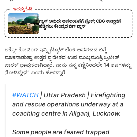
ಇದನ್ನು ಓದಿ
ಗ್ಯಾಸ್ ಆಮದು ಅವಲಂಬನೆಗೆ ಬ್ರೇಕ್; CBG ಉತ್ಪಾದನೆ
ಹೆಚ್ಚಿಸಲು ಕೇಂದ್ರದ ಬಿಗ್ ಪ್ಲಾನ್
ಲಕ್ನೋ ಕೋಚಿಂಗ್ ಇನ್ಸ್ಟಿಟ್ಯೂಟ್ ಬೆಂಕಿ ಅವಘಡದ ಬಗ್ಗೆ
ಮಾತನಾಡುತ್ತಾ ಉತ್ತರ ಪ್ರದೇಶದ ಉಪ ಮುಖ್ಯಮಂತ್ರಿ ಬ್ರಜೇಶ್
ಪಾಠಕ್ ಭಾವುಕರಾಗಿದ್ದಾರೆ. ನಾನು ನನ್ನ ಕಣ್ಣಿನಿಂದಲೇ 14 ಶವಗಳನ್ನು
ನೋಡಿದ್ದೇನೆ” ಎಂದು ಹೇಳಿದ್ದಾರೆ.
#WATCH
| Uttar Pradesh | Firefighting
and rescue operations underway at a
coaching centre in Aliganj, Lucknow.
Some people are feared trapped