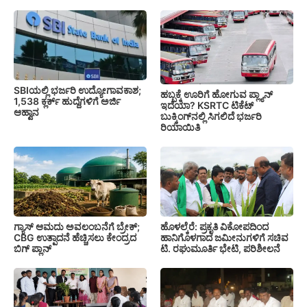
SBIಯಲ್ಲಿ ಭರ್ಜರಿ ಉದ್ಯೋಗಾವಕಾಶ;
ಹಬ್ಬಕ್ಕೆ ಊರಿಗೆ ಹೋಗುವ ಪ್ಲ್ಯಾನ್
1,538 ಕ್ಲರ್ಕ್ ಹುದ್ದೆಗಳಿಗೆ ಅರ್ಜಿ
ಇದೆಯಾ? KSRTC ಟಿಕೆಟ್
ಆಹ್ವಾನ
ಬುಕ್ಕಿಂಗ್‌ನಲ್ಲಿ ಸಿಗಲಿದೆ ಭರ್ಜರಿ
ರಿಯಾಯಿತಿ
ಗ್ಯಾಸ್ ಆಮದು ಅವಲಂಬನೆಗೆ ಬ್ರೇಕ್;
ಹೊಳಲ್ಕೆರೆ: ಪ್ರಕೃತಿ ವಿಕೋಪದಿಂದ
CBG ಉತ್ಪಾದನೆ ಹೆಚ್ಚಿಸಲು ಕೇಂದ್ರದ
ಹಾನಿಗೊಳಗಾದ ಜಮೀನುಗಳಿಗೆ ಸಚಿವ
ಬಿಗ್ ಪ್ಲಾನ್
ಟಿ. ರಘುಮೂರ್ತಿ ಭೇಟಿ, ಪರಿಶೀಲನೆ