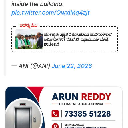
inside the building.
pic.twitter.com/OwxlMq4zjt
ಇದನ್ನು ಓದಿ
ಹೊಳಲ್ಕೆರೆ: ಪ್ರಕೃತಿ ವಿಕೋಪದಿಂದ ಹಾನಿಗೊಳಗಾದ
ಜಮೀನುಗಳಿಗೆ ಸಚಿವ ಟಿ. ರಘುಮೂರ್ತಿ ಭೇಟಿ,
ಪರಿಶೀಲನೆ
— ANI (@ANI)
June 22, 2026