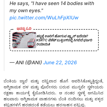
He says, "I have seen 14 bodies with
my own eyes."
pic.twitter.com/WuLhFpXIUw
ಇದನ್ನು ಓದಿ
ಹಬ್ಬಕ್ಕೆ ಊರಿಗೆ ಹೋಗುವ ಪ್ಲ್ಯಾನ್ ಇದೆಯಾ?
KSRTC ಟಿಕೆಟ್ ಬುಕ್ಕಿಂಗ್‌ನಲ್ಲಿ ಸಿಗಲಿದೆ ಭರ್ಜರಿ
ರಿಯಾಯಿತಿ
— ANI (@ANI)
June 22, 2026
ಬೆಂಕಿಯ ಜ್ವಾಲೆ ಮತ್ತು ದಟ್ಟವಾದ ಹೊಗೆ ಆವರಿಸಿಕೊಳ್ಳುತ್ತಿದ್ದಂತೆ,
ಅಗ್ನಿಶಾಮಕ ದಳ ಮತ್ತು ಪೊಲೀಸರು ಬರುವ ಮುನ್ನವೇ ಸ್ಥಳೀಯರು
ರಕ್ಷಣಾ ಕಾರ್ಯಕ್ಕೆ ಕೈಜೋಡಿಸಿದರು. ಆ ನಂತರ ಸ್ಥಳಕ್ಕೆ ಆಗಮಿಸಿದ
ಹಲವಾರು ಅಗ್ನಿಶಾಮಕ ವಾಹನಗಳು ಬೆಂಕಿ ನಂದಿಸಲು ಮತ್ತು ಪಕ್ಕದ
ಕಟ್ಟಡಗಳಿಗೆ ಹರಡದಂತೆ ತಡೆಯಲು ಹರಸಾಹಸ ಪಟ್ಟವು.