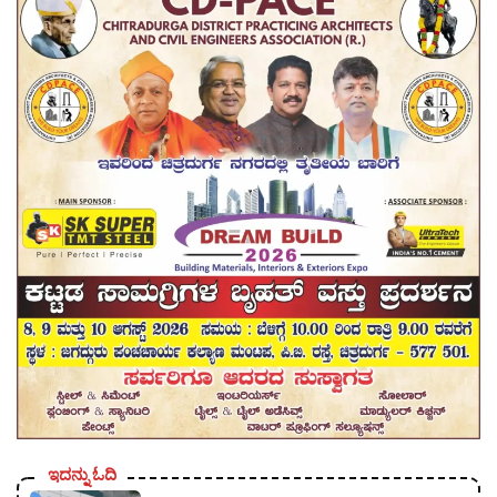
ಇದನ್ನು ಓದಿ