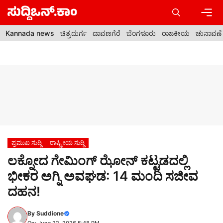
Skip
to
content
Men
Kannada news
ಚಿತ್ರದುರ್ಗ
ದಾವಣಗೆರೆ
ಬೆಂಗಳೂರು
ರಾಜಕೀಯ
ಚುನಾವಣೆ
ಪ್ರಮುಖ ಸುದ್ದಿ
ರಾಷ್ಟ್ರೀಯ ಸುದ್ದಿ
ಲಕ್ನೋದ ಗೇಮಿಂಗ್ ಝೋನ್ ಕಟ್ಟಡದಲ್ಲಿ
ಭೀಕರ ಅಗ್ನಿ ಅವಘಡ: 14 ಮಂದಿ ಸಜೀವ
ದಹನ!
By
Suddione
On: June 22, 2026 5:48 PM