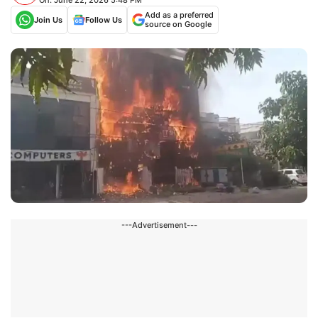
Add as a preferred
Join Us
Follow Us
source on Google
---Advertisement---