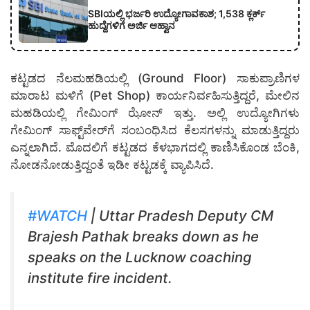
SBIಯಲ್ಲಿ ಭರ್ಜರಿ ಉದ್ಯೋಗಾವಕಾಶ; 1,538 ಕ್ಲರ್ಕ್
ಹುದ್ದೆಗಳಿಗೆ ಅರ್ಜಿ ಆಹ್ವಾನ
ಕಟ್ಟಡದ ನೆಲಮಹಡಿಯಲ್ಲಿ (Ground Floor) ಸಾಕುಪ್ರಾಣಿಗಳ
ಮಾರಾಟ ಮಳಿಗೆ (Pet Shop) ಕಾರ್ಯನಿರ್ವಹಿಸುತ್ತಿದ್ದರೆ, ಮೇಲಿನ
ಮಹಡಿಯಲ್ಲಿ ಗೇಮಿಂಗ್ ಝೋನ್ ಇತ್ತು. ಅಲ್ಲಿ ಉದ್ಯೋಗಿಗಳು
ಗೇಮಿಂಗ್ ಸಾಫ್ಟ್‌ವೇರ್‌ಗೆ ಸಂಬಂಧಿಸಿದ ಕೆಲಸಗಳನ್ನು ಮಾಡುತ್ತಿದ್ದರು
ಎನ್ನಲಾಗಿದೆ. ಮೊದಲಿಗೆ ಕಟ್ಟಡದ ಕೆಳಭಾಗದಲ್ಲಿ ಕಾಣಿಸಿಕೊಂಡ ಬೆಂಕಿ,
ನೋಡನೋಡುತ್ತಿದ್ದಂತೆ ಇಡೀ ಕಟ್ಟಡಕ್ಕೆ ವ್ಯಾಪಿಸಿದೆ.
#WATCH
| Uttar Pradesh Deputy CM
Brajesh Pathak breaks down as he
speaks on the Lucknow coaching
institute fire incident.