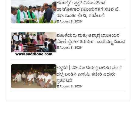
ಹೊಳಲ್ಕೆರೆ: ಪ್ರಕೃತಿ ವಿಕೋಪದಿಂದ
ಹಾನಿಗೊಳಗಾದ ಜಮೀನುಗಳಿಗೆ ಸಚಿವ ಟಿ.
ರಘುಮೂರ್ತಿ ಭೇಟಿ, ಪರಿಶೀಲನೆ
August 8, 2026
ಮಹಿಳೆಯರು ಮತ್ತು ಅಪ್ರಾಪ್ತ ಬಾಲಕಿಯರ
ಮೇಲೆ ಲೈಂಗಿಕ ಕಿರುಕುಳ : ಡಾ.ಶಿವಣ್ಣ ವಿಷಾದ
August 8, 2026
ಚಳ್ಳಕೆರೆ | ಕೆಡಿ ಕೋಟೆಯಲ್ಲಿ ದಲಿತರ ಮೇಲೆ
ಹಲ್ಲೆ ಖಂಡಿಸಿ ಎಸ್.ಪಿ. ಕಚೇರಿ ಎದುರು
ಪ್ರತಿಭಟನೆ
August 8, 2026