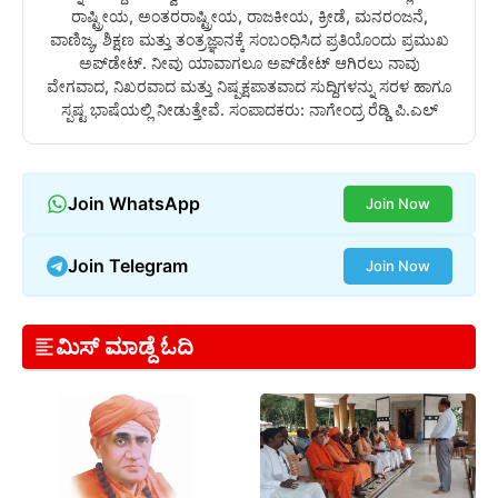
ರಾಷ್ಟ್ರೀಯ, ಅಂತರರಾಷ್ಟ್ರೀಯ, ರಾಜಕೀಯ, ಕ್ರೀಡೆ, ಮನರಂಜನೆ,
ವಾಣಿಜ್ಯ, ಶಿಕ್ಷಣ ಮತ್ತು ತಂತ್ರಜ್ಞಾನಕ್ಕೆ ಸಂಬಂಧಿಸಿದ ಪ್ರತಿಯೊಂದು ಪ್ರಮುಖ
ಅಪ್‌ಡೇಟ್. ನೀವು ಯಾವಾಗಲೂ ಅಪ್‌ಡೇಟ್ ಆಗಿರಲು ನಾವು
ವೇಗವಾದ, ನಿಖರವಾದ ಮತ್ತು ನಿಷ್ಪಕ್ಷಪಾತವಾದ ಸುದ್ದಿಗಳನ್ನು ಸರಳ ಹಾಗೂ
ಸ್ಪಷ್ಟ ಭಾಷೆಯಲ್ಲಿ ನೀಡುತ್ತೇವೆ. ಸಂಪಾದಕರು: ನಾಗೇಂದ್ರ ರೆಡ್ಡಿ ಪಿ.ಎಲ್
Join WhatsApp
Join Now
Join Telegram
Join Now
ಮಿಸ್ ಮಾಡ್ದೆ ಓದಿ