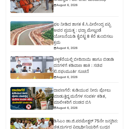
August 6, 2026
ಫಲ ನೀಡಿದ ಶಾಸಕ ಕೆ.ಸಿ.ವೀರೇಂದ್ರ ಪಪ್ಪಿ
ಅವರ ಪ್ರಯತ್ನ : ಭದ್ರಾ ಮೇಲ್ದಂಡೆ
ಯೋಜನೆಯಡಿ ಕೈಬಿಟ್ಟ 8 ಕೆರೆ ತುಂಬಿಸಲು
ಕ್ರಮ
August 6, 2026
ಚಳ್ಳಕೆರೆಯಲ್ಲಿ ಬೀದಿನಾಯಿ ಹಾಗೂ ಬಿಡಾಡಿ
ದನಗಳಿಗೆ ಕಡಿವಾಣ ಹಾಕಿ : ಸಚಿವ
ಟಿ.ರಘುಮೂರ್ತಿ ಸೂಚನೆ
August 6, 2026
ದಾವಣಗೆರೆ: ಕುಡಿಯುವ ನೀರು ಪೋಲು
ಮಾಡುತ್ತಿದ್ದ ಮನೆಗಳ ಸಂಪರ್ಕ ಕಡಿತ,
ಮಾಲೀಕರಿಗೆ ದಂಡದ ಬಿಸಿ
August 6, 2026
ಡಿಸಿಎಂ ಡಾ.ಜಿ.ಪರಮೇಶ್ವರ್ 75ನೇ ಜನ್ಮದಿನ:
ಚಿತ್ರದುರ್ಗದ ವಿದ್ಯಾರ್ಥಿನಿಯರಿಗೆ ಬುದ್ಧನ