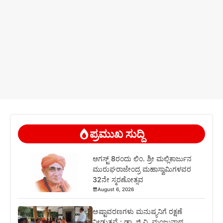
ಪ್ರಮುಖ ಸುದ್ದಿ
ಆಗಸ್ಟ್ 8ರಂದು ಲಿಂ. ಶ್ರೀ ಮಲ್ಲಿಕಾರ್ಜುನ
ಮುರುಘರಾಜೇಂದ್ರ ಮಹಾಸ್ವಾಮಿಗಳವರ
32ನೇ ಸ್ಮರಣೋತ್ಸವ
August 6, 2026
ಅಷ್ಟಾವರಣಗಳು ಮನುಷ್ಯನಿಗೆ ರಕ್ಷಣೆ
ನೀಡುತ್ತವೆ : ಡಾ. ಜಿ.ವಿ. ಮಂಜುನಾಥ