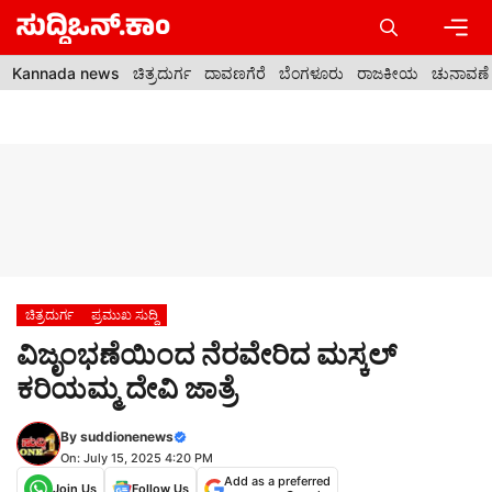
Skip
to
content
Men
Kannada news
ಚಿತ್ರದುರ್ಗ
ದಾವಣಗೆರೆ
ಬೆಂಗಳೂರು
ರಾಜಕೀಯ
ಚುನಾವಣೆ
ಚಿತ್ರದುರ್ಗ
ಪ್ರಮುಖ ಸುದ್ದಿ
ವಿಜೃಂಭಣೆಯಿಂದ ನೆರವೇರಿದ ಮಸ್ಕಲ್
ಕರಿಯಮ್ಮ ದೇವಿ ಜಾತ್ರೆ
By
suddionenews
On: July 15, 2025 4:20 PM
Add as a preferred
Join Us
Follow Us