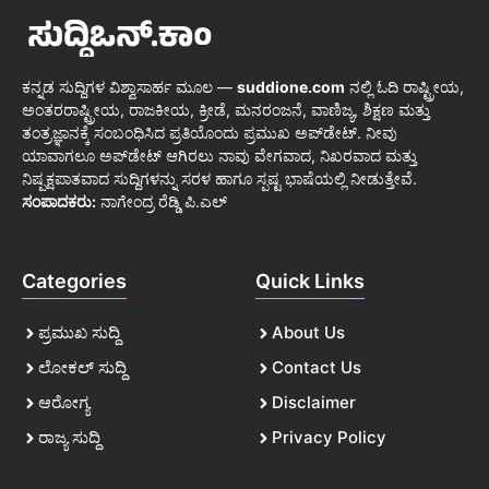
ಕನ್ನಡ ಸುದ್ದಿಗಳ ವಿಶ್ವಾಸಾರ್ಹ ಮೂಲ —
suddione.com
ನಲ್ಲಿ ಓದಿ ರಾಷ್ಟ್ರೀಯ,
ಅಂತರರಾಷ್ಟ್ರೀಯ, ರಾಜಕೀಯ, ಕ್ರೀಡೆ, ಮನರಂಜನೆ, ವಾಣಿಜ್ಯ, ಶಿಕ್ಷಣ ಮತ್ತು
ತಂತ್ರಜ್ಞಾನಕ್ಕೆ ಸಂಬಂಧಿಸಿದ ಪ್ರತಿಯೊಂದು ಪ್ರಮುಖ ಅಪ್‌ಡೇಟ್. ನೀವು
ಯಾವಾಗಲೂ ಅಪ್‌ಡೇಟ್ ಆಗಿರಲು ನಾವು ವೇಗವಾದ, ನಿಖರವಾದ ಮತ್ತು
ನಿಷ್ಪಕ್ಷಪಾತವಾದ ಸುದ್ದಿಗಳನ್ನು ಸರಳ ಹಾಗೂ ಸ್ಪಷ್ಟ ಭಾಷೆಯಲ್ಲಿ ನೀಡುತ್ತೇವೆ.
ಸಂಪಾದಕರು:
ನಾಗೇಂದ್ರ ರೆಡ್ಡಿ ಪಿ.ಎಲ್
Categories
Quick Links
ಪ್ರಮುಖ ಸುದ್ದಿ
About Us
ಲೋಕಲ್ ಸುದ್ದಿ
Contact Us
ಆರೋಗ್ಯ
Disclaimer
ರಾಜ್ಯ ಸುದ್ದಿ
Privacy Policy