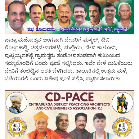
ಜಾತ್ರಾ ಮಹೋತ್ಸವ ಅಂಗವಾಗಿ ದೇವರಿಗೆ ಮಸ್ಕಲ್, ಟಿಬಿ
ಗೊಲ್ಲರಹಟ್ಟಿ, ಚಿತ್ರದೇವರಹಟ್ಟಿ, ಮಲ್ಲೇಣು, ದೇವಿ ಕಾಲೋನಿ,
ಪುಟ್ಟಯ್ಯನಕಟ್ಟೆ ಗ್ರಾಮಸ್ಥರು ತಂಡೋಪತಂಡವಾಗಿ ಕುಟುಂಬದ
ಸದಸ್ಯರೊಂದಿಗೆ ಬಂದು ಪೂಜೆ ಸಲ್ಲಿಸಿದರು. ಇದೇ ವೇಳೆ ಮಹಿಳೆಯರು
ದೇವಿಗೆ ತಂಬಿಟ್ಟಿನ ಆರತಿ ಬೆಳಗಿದರು. ತಾಲೂಕಿನಲ್ಲಿ ಉತ್ತಮ ಮಳೆ,
ಬೆಳೆಯಾಗಲಿ ಎಂದು ವಿಶೇಷ ಪೂಜೆ ಸಲ್ಲಿಸಿ, ಪ್ರಾರ್ಥಿಸಲಾಯಿತು.