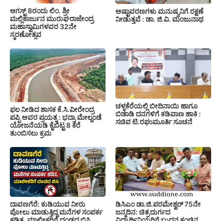
ಆಗಸ್ಟ್ 8ರಂದು ಲಿಂ. ಶ್ರೀ
ಅಷ್ಟಾವರಣಗಳು ಮನುಷ್ಯನಿಗೆ ರಕ್ಷಣೆ
ಮಲ್ಲಿಕಾರ್ಜುನ ಮುರುಘರಾಜೇಂದ್ರ
ನೀಡುತ್ತವೆ : ಡಾ. ಜಿ.ವಿ. ಮಂಜುನಾಥ
ಮಹಾಸ್ವಾಮಿಗಳವರ 32ನೇ
ಸ್ಮರಣೋತ್ಸವ
ಚಳ್ಳಕೆರೆಯಲ್ಲಿ ಬೀದಿನಾಯಿ ಹಾಗೂ
ಫಲ ನೀಡಿದ ಶಾಸಕ ಕೆ.ಸಿ.ವೀರೇಂದ್ರ
ಬಿಡಾಡಿ ದನಗಳಿಗೆ ಕಡಿವಾಣ ಹಾಕಿ :
ಪಪ್ಪಿ ಅವರ ಪ್ರಯತ್ನ : ಭದ್ರಾ ಮೇಲ್ದಂಡೆ
ಸಚಿವ ಟಿ.ರಘುಮೂರ್ತಿ ಸೂಚನೆ
ಯೋಜನೆಯಡಿ ಕೈಬಿಟ್ಟ 8 ಕೆರೆ
ತುಂಬಿಸಲು ಕ್ರಮ
ದಾವಣಗೆರೆ: ಕುಡಿಯುವ ನೀರು
ಡಿಸಿಎಂ ಡಾ.ಜಿ.ಪರಮೇಶ್ವರ್ 75ನೇ
ಪೋಲು ಮಾಡುತ್ತಿದ್ದ ಮನೆಗಳ ಸಂಪರ್ಕ
ಜನ್ಮದಿನ: ಚಿತ್ರದುರ್ಗದ
ಕಡಿತ, ಮಾಲೀಕರಿಗೆ ದಂಡದ ಬಿಸಿ
ವಿದ್ಯಾರ್ಥಿನಿಯರಿಗೆ ಬುದ್ಧನ ಕಂಚಿನ