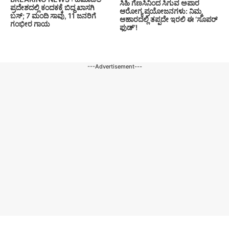
ಸಿಹಿ ಗೆಣಸಿನಿಂದ ಸಿಗುವ ಅಪಾರ
ಪ್ರದೇಶದಲ್ಲಿ ಕಂದಕಕ್ಕೆ ಬಿದ್ದ ಖಾಸಗಿ
ಆರೋಗ್ಯ ಪ್ರಯೋಜನಗಳು: ನಿಮ್ಮ
ಬಸ್; 7 ಮಂದಿ ಸಾವು, 11 ಜನರಿಗೆ
ಆಹಾರದಲ್ಲಿ ತಪ್ಪದೇ ಇರಲಿ ಈ ‘ಸೂಪರ್
ಗಂಭೀರ ಗಾಯ
ಫುಡ್’!
---Advertisement---