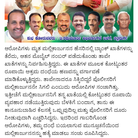
ಆರೋಪಿಗಳು ಮೃತ ಮಲ್ಲಿಕಾರ್ಜುನನ ಹೆಸರಿನಲ್ಲಿ ಬ್ಯಾಂಕ್ ಖಾತೆಗಳನ್ನು
ತೆರೆದು, ಆತನ ಮೊಬೈಲ್ ನಂಬರ್ ಪಡೆದುಕೊಂಡು ತಾವೇ
ಖಾತೆಗಳನ್ನು ನಿರ್ವಹಿಸುತ್ತಿದ್ದರು. ಈ ಖಾತೆಗಳ ಮೂಲಕ ಕೋಟ್ಯಂತರ
ರೂಪಾಯಿ ಅಕ್ರಮ ದಂಧೆಯ ಹಣವನ್ನು ವರ್ಗಾವಣೆ
ಮಾಡಿಕೊಳ್ಳುತ್ತಿದ್ದರು. ತಾವೇನಾದರೂ ಸಿಕ್ಕಿಬಿದ್ದರೆ ಪೊಲೀಸರಿಗೆ
ಮಲ್ಲಿಕಾರ್ಜುನನೇ ಸಿಗಲಿ ಎಂಬುದು ಆರೋಪಿಗಳ ಸಂಚಾಗಿತ್ತು.
ಇತ್ತೀಚೆಗೆ ಮಲ್ಲಿಕಾರ್ಜುನನಿಗೆ ತನ್ನ ಖಾತೆಯಲ್ಲಿ ಕೋಟ್ಯಂತರ ರೂಪಾಯಿ
ವ್ಯವಹಾರ ನಡೆಯುತ್ತಿರುವುದು ಬೆಳಕಿಗೆ ಬಂದಾಗ, ತಾನು ಈ
ಕಾನೂನುಬಾಹಿರ ಕೆಲಸಕ್ಕೆ ಒಪ್ಪುವುದಿಲ್ಲ ಮತ್ತು ಪೊಲೀಸರಿಗೆ ದೂರು
ನೀಡುವುದಾಗಿ ಎಚ್ಚರಿಸಿದ್ದನು. ಇದರಿಂದ ಗಾಬರಿಗೊಂಡ
ಆರೋಪಿಗಳು, ತಮ್ಮ ದಂಧೆ ಬಯಲಾಗುವ ಮುನ್ಸೂಚನೆಯಿಂದ
ಮಲ್ಲಿಕಾರ್ಜುನನನ್ನು ಹತ್ಯೆ ಮಾಡಲು ಸಂಚು ರೂಪಿಸಿದ್ದರು.