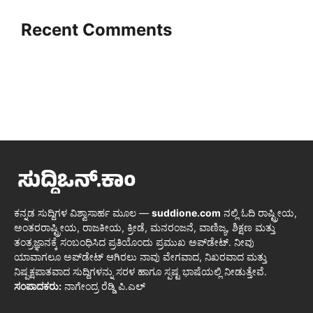
Recent Comments
ಕನ್ನಡ ಸುದ್ದಿಗಳ ವಿಶ್ವಾಸಾರ್ಹ ಮೂಲ —
suddione.com
ನಲ್ಲಿ ಓದಿ ರಾಷ್ಟ್ರೀಯ,
ಅಂತರರಾಷ್ಟ್ರೀಯ, ರಾಜಕೀಯ, ಕ್ರೀಡೆ, ಮನರಂಜನೆ, ವಾಣಿಜ್ಯ, ಶಿಕ್ಷಣ ಮತ್ತು
ತಂತ್ರಜ್ಞಾನಕ್ಕೆ ಸಂಬಂಧಿಸಿದ ಪ್ರತಿಯೊಂದು ಪ್ರಮುಖ ಅಪ್‌ಡೇಟ್. ನೀವು
ಯಾವಾಗಲೂ ಅಪ್‌ಡೇಟ್ ಆಗಿರಲು ನಾವು ವೇಗವಾದ, ನಿಖರವಾದ ಮತ್ತು
ನಿಷ್ಪಕ್ಷಪಾತವಾದ ಸುದ್ದಿಗಳನ್ನು ಸರಳ ಹಾಗೂ ಸ್ಪಷ್ಟ ಭಾಷೆಯಲ್ಲಿ ನೀಡುತ್ತೇವೆ.
ಸಂಪಾದಕರು:
ನಾಗೇಂದ್ರ ರೆಡ್ಡಿ ಪಿ.ಎಲ್