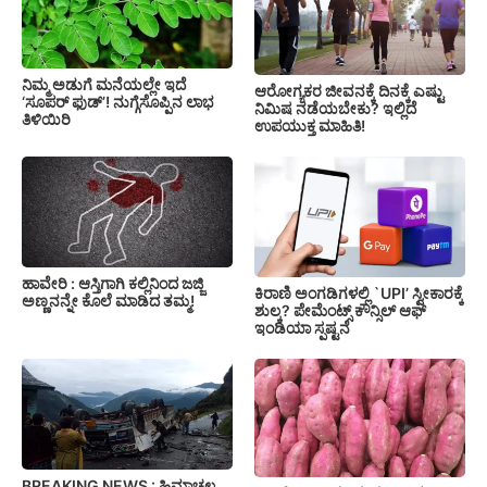
ನಿಮ್ಮ ಅಡುಗೆ ಮನೆಯಲ್ಲೇ ಇದೆ
ಆರೋಗ್ಯಕರ ಜೀವನಕ್ಕೆ ದಿನಕ್ಕೆ ಎಷ್ಟು
‘ಸೂಪರ್ ಫುಡ್’! ನುಗ್ಗೆಸೊಪ್ಪಿನ ಲಾಭ
ನಿಮಿಷ ನಡೆಯಬೇಕು? ಇಲ್ಲಿದೆ
ತಿಳಿಯಿರಿ
ಉಪಯುಕ್ತ ಮಾಹಿತಿ!
ಹಾವೇರಿ : ಆಸ್ತಿಗಾಗಿ ಕಲ್ಲಿನಿಂದ ಜಜ್ಜಿ
ಕಿರಾಣಿ ಅಂಗಡಿಗಳಲ್ಲಿ `UPI’ ಸ್ವೀಕಾರಕ್ಕೆ
ಅಣ್ಣನನ್ನೇ ಕೊಲೆ ಮಾಡಿದ ತಮ್ಮ!
ಶುಲ್ಕ? ಪೇಮೆಂಟ್ಸ್ ಕೌನ್ಸಿಲ್ ಆಫ್
ಇಂಡಿಯಾ ಸ್ಪಷ್ಟನೆ
BREAKING NEWS : ಹಿಮಾಚಲ