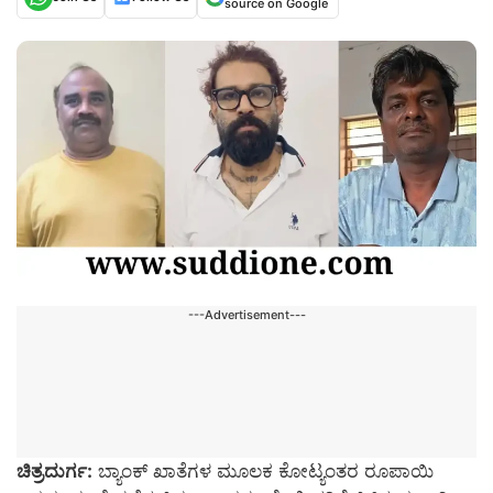
source on Google
---Advertisement---
ಚಿತ್ರದುರ್ಗ:
ಬ್ಯಾಂಕ್ ಖಾತೆಗಳ ಮೂಲಕ ಕೋಟ್ಯಂತರ ರೂಪಾಯಿ