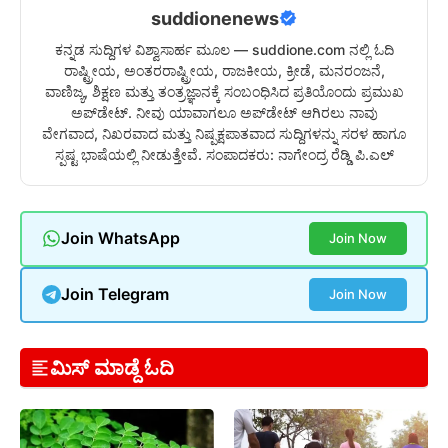
suddionenews
ಕನ್ನಡ ಸುದ್ದಿಗಳ ವಿಶ್ವಾಸಾರ್ಹ ಮೂಲ — suddione.com ನಲ್ಲಿ ಓದಿ
ರಾಷ್ಟ್ರೀಯ, ಅಂತರರಾಷ್ಟ್ರೀಯ, ರಾಜಕೀಯ, ಕ್ರೀಡೆ, ಮನರಂಜನೆ,
ವಾಣಿಜ್ಯ, ಶಿಕ್ಷಣ ಮತ್ತು ತಂತ್ರಜ್ಞಾನಕ್ಕೆ ಸಂಬಂಧಿಸಿದ ಪ್ರತಿಯೊಂದು ಪ್ರಮುಖ
ಅಪ್‌ಡೇಟ್. ನೀವು ಯಾವಾಗಲೂ ಅಪ್‌ಡೇಟ್ ಆಗಿರಲು ನಾವು
ವೇಗವಾದ, ನಿಖರವಾದ ಮತ್ತು ನಿಷ್ಪಕ್ಷಪಾತವಾದ ಸುದ್ದಿಗಳನ್ನು ಸರಳ ಹಾಗೂ
ಸ್ಪಷ್ಟ ಭಾಷೆಯಲ್ಲಿ ನೀಡುತ್ತೇವೆ. ಸಂಪಾದಕರು: ನಾಗೇಂದ್ರ ರೆಡ್ಡಿ ಪಿ.ಎಲ್
Join WhatsApp
Join Now
Join Telegram
Join Now
ಮಿಸ್ ಮಾಡ್ದೆ ಓದಿ