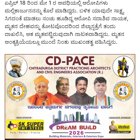
ಏಪ್ರಿಲ್ 18 ರಿಂದ ಮೇ 1 ರ ಅವಧಿಯಲ್ಲಿ ಆರೋಪಿಗಳು
ಮಲ್ಲಿಕಾರ್ಜುನನನ್ನು ಕೊಲೆ ಮಾಡಿದ್ದರು. ಬಳಿಕ ಯಾವುದೇ ಸಾಕ್ಷ್ಯ
ಸಿಗದಂತೆ ಮಾಡಲು ಸಂಚು ಹೂಡಿದ್ದ ಆರೋಪಿ ಸದಾಶಿವ ನಾಯಕ,
ಮೃತನ ದೇಹವನ್ನು ತೋಟವೊಂದರಿಂದ ಜಿಲ್ಲಾಸ್ಪತ್ರೆಗೆ ತಂದು
ದಾಖಲಿಸಿ, ಆತ ಮೃತಪಟ್ಟಿರುವುದಾಗಿ ನಾಟಕವಾಡಿದ್ದನು. ಮೃತನ
ಅಂತ್ಯಕ್ರಿಯೆಯಲ್ಲೂ ಮುಂದೆ ನಿಂತು ಮುಖಂಡತ್ವ ವಹಿಸಿದ್ದನು.