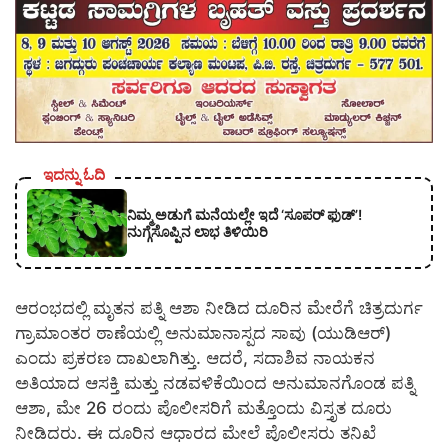
ಇದನ್ನು ಓದಿ
ನಿಮ್ಮ ಅಡುಗೆ ಮನೆಯಲ್ಲೇ ಇದೆ ‘ಸೂಪರ್ ಫುಡ್’!
ನುಗ್ಗೆಸೊಪ್ಪಿನ ಲಾಭ ತಿಳಿಯಿರಿ
ಆರಂಭದಲ್ಲಿ ಮೃತನ ಪತ್ನಿ ಆಶಾ ನೀಡಿದ ದೂರಿನ ಮೇರೆಗೆ ಚಿತ್ರದುರ್ಗ
ಗ್ರಾಮಾಂತರ ಠಾಣೆಯಲ್ಲಿ ಅನುಮಾನಾಸ್ಪದ ಸಾವು (ಯುಡಿಆರ್)
ಎಂದು ಪ್ರಕರಣ ದಾಖಲಾಗಿತ್ತು. ಆದರೆ, ಸದಾಶಿವ ನಾಯಕನ
ಅತಿಯಾದ ಆಸಕ್ತಿ ಮತ್ತು ನಡವಳಿಕೆಯಿಂದ ಅನುಮಾನಗೊಂಡ ಪತ್ನಿ
ಆಶಾ, ಮೇ 26 ರಂದು ಪೊಲೀಸರಿಗೆ ಮತ್ತೊಂದು ವಿಸ್ತೃತ ದೂರು
ನೀಡಿದರು. ಈ ದೂರಿನ ಆಧಾರದ ಮೇಲೆ ಪೊಲೀಸರು ತನಿಖೆ