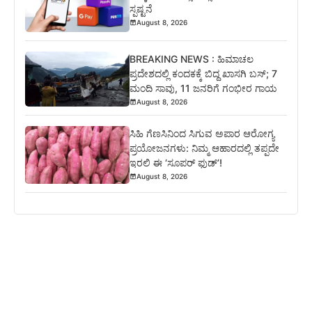
ಸ್ಪಷ್ಟನೆ
August 8, 2026
BREAKING NEWS : ಹಿಮಾಚಲ
ಪ್ರದೇಶದಲ್ಲಿ ಕಂದಕಕ್ಕೆ ಬಿದ್ದ ಖಾಸಗಿ ಬಸ್; 7
ಮಂದಿ ಸಾವು, 11 ಜನರಿಗೆ ಗಂಭೀರ ಗಾಯ
August 8, 2026
ಸಿಹಿ ಗೆಣಸಿನಿಂದ ಸಿಗುವ ಅಪಾರ ಆರೋಗ್ಯ
ಪ್ರಯೋಜನಗಳು: ನಿಮ್ಮ ಆಹಾರದಲ್ಲಿ ತಪ್ಪದೇ
ಇರಲಿ ಈ ‘ಸೂಪರ್ ಫುಡ್’!
August 8, 2026