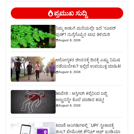
ಪ್ರಮುಖ ಸುದ್ದಿ
ನಿಮ್ಮ ಅಡುಗೆ ಮನೆಯಲ್ಲೇ ಇದೆ ‘ಸೂಪರ್
ಫುಡ್’! ನುಗ್ಗೆಸೊಪ್ಪಿನ ಲಾಭ ತಿಳಿಯಿರಿ
August 8, 2026
ಆರೋಗ್ಯಕರ ಜೀವನಕ್ಕೆ ದಿನಕ್ಕೆ ಎಷ್ಟು ನಿಮಿಷ
ನಡೆಯಬೇಕು? ಇಲ್ಲಿದೆ ಉಪಯುಕ್ತ ಮಾಹಿತಿ!
August 8, 2026
ಹಾವೇರಿ : ಆಸ್ತಿಗಾಗಿ ಕಲ್ಲಿನಿಂದ ಜಜ್ಜಿ
ಅಣ್ಣನನ್ನೇ ಕೊಲೆ ಮಾಡಿದ ತಮ್ಮ!
August 8, 2026
ಕಿರಾಣಿ ಅಂಗಡಿಗಳಲ್ಲಿ `UPI’ ಸ್ವೀಕಾರಕ್ಕೆ
ಶುಲ್ಕ? ಪೇಮೆಂಟ್ಸ್ ಕೌನ್ಸಿಲ್ ಆಫ್ ಇಂಡಿಯಾ