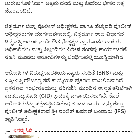
ಚುರುಕುಗೊಳಿಸಿದಾಗ ಅಕ್ರಮ ದಂಧೆ ಮತ್ತು ಕೊಲೆಯ ಭೀಕರ ಸತ್ಯ
ಹೊರಬಂದಿದೆ.
ಚಿತ್ರದುರ್ಗ ಜಿಲ್ಲಾ ಪೊಲೀಸ್ ಅಧೀಕ್ಷಕರು ಹಾಗೂ ಹೆಚ್ಚುವರಿ ಪೊಲೀಸ್
ಅಧೀಕ್ಷಕರುಗಳ ಮಾರ್ಗದರ್ಶನದಲ್ಲಿ, ಚಿತ್ರದುರ್ಗ ಉಪ ವಿಭಾಗದ
ಡಿವೈಎಸ್ಪಿ ಅರುಣ್ ನಾಗೇಗೌಡ ನೇತೃತ್ವದ ಗ್ರಾಮಾಂತರ ಠಾಣೆಯ
ಅಧಿಕಾರಿಗಳು ಮತ್ತು ಸಿಬ್ಬಂದಿಗಳ ವಿಶೇಷ ತಂಡವು ಕಾರ್ಯಾಚರಣೆ
ನಡೆಸಿ ಮೂವರು ಆರೋಪಿಗಳನ್ನು ಬಂಧಿಸುವಲ್ಲಿ ಯಶಸ್ವಿಯಾಗಿದೆ.
ಆರೋಪಿಗಳ ವಿರುದ್ಧ ಭಾರತೀಯ ನ್ಯಾಯ ಸಂಹಿತೆ (BNS) ಮತ್ತು
ಎಸ್ಸಿ-ಎಸ್ಟಿ ದೌರ್ಜನ್ಯ ತಡೆ ಕಾಯ್ದೆಯಡಿ ಪ್ರಕರಣ ದಾಖಲಿಸಲಾಗಿದೆ.
ಪ್ರಕರಣದ ಗಂಭೀರತೆಯನ್ನು ಪರಿಗಣಿಸಿ ಮುಂದಿನ ಉನ್ನತ ತನಿಖೆಗಾಗಿ
ಕಡತವನ್ನು ಸಿಐಡಿ (CID) ಘಟಕಕ್ಕೆ ವರ್ಗಾಯಿಸಲಾಗಿದೆ. ಕೊಲೆ
ಆರೋಪಿಗಳನ್ನು ಪತ್ತೆಹಚ್ಚಿದ ವಿಶೇಷ ತಂಡದ ಕಾರ್ಯವನ್ನು ಜಿಲ್ಲಾ
ಪೊಲೀಸ್ ಅಧೀಕ್ಷಕರಾದ ಶ್ರೀ ರಂಜಿತ್ ಕುಮಾರ್ ಬಂಡಾರು (IPS)
ಶ್ಲಾಘಿಸಿದ್ದಾರೆ.
ಇದನ್ನು ಓದಿ