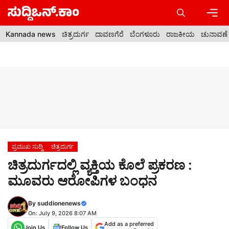
Skip
to
content
Men
Kannada news
ಚಿತ್ರದುರ್ಗ
ದಾವಣಗೆರೆ
ಬೆಂಗಳೂರು
ರಾಜಕೀಯ
ಚುನಾವಣೆ
ಪ್ರಮುಖ ಸುದ್ದಿ
ಚಿತ್ರದುರ್ಗ
ಚಿತ್ರದುರ್ಗದಲ್ಲಿ ವ್ಯಕ್ತಿಯ ಕೊಲೆ ಪ್ರಕರಣ :
ಮೂವರು ಆರೋಪಿಗಳ ಬಂಧನ
By
suddionenews
On: July 9, 2026 8:07 AM
Add as a preferred
Join Us
Follow Us