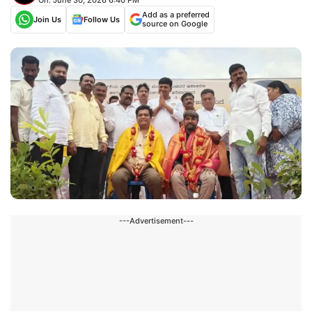
Add as a preferred
Join Us
Follow Us
source on Google
---Advertisement---