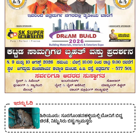
ಇದನ್ನು ಓದಿ
ಹಿರಿಯೂರು: ಸೂರಗೊಂಡನಹಳ್ಳಿಯಲ್ಲಿ ಬೋನಿಗೆ ಬಿದ್ದ
ಚಿರತೆ, ನಿಟ್ಟುಸಿರು ಬಿಟ್ಟ ಗ್ರಾಮಸ್ಥರು