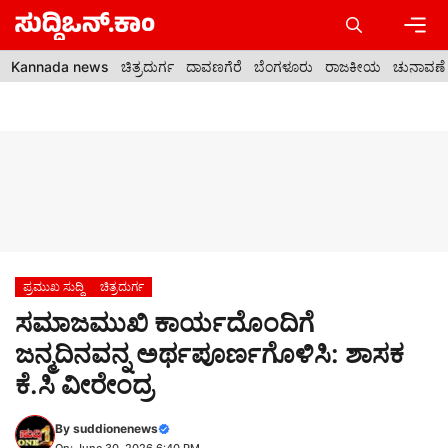
Skip
to
content
Men
Kannada news
ಚಿತ್ರದುರ್ಗ
ದಾವಣಗೆರೆ
ಬೆಂಗಳೂರು
ರಾಜಕೀಯ
ಚುನಾವಣೆ
ಪ್ರಮುಖ ಸುದ್ದಿ
ಚಿತ್ರದುರ್ಗ
ಸಮಾಜಮುಖಿ ಕಾರ್ಯದೊಂದಿಗೆ
ಜನ್ಮದಿನವನ್ನ ಅರ್ಥಪೂರ್ಣಗೊಳಿಸಿ: ಶಾಸಕ
ಕೆ.ಸಿ ವೀರೇಂದ್ರ
By
suddionenews
On: June 30, 2026 6:40 PM