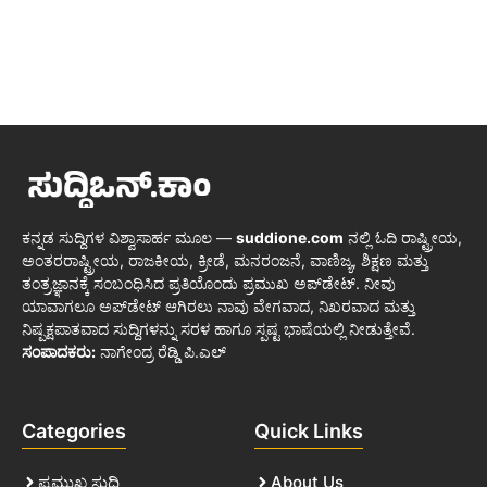
ಕನ್ನಡ ಸುದ್ದಿಗಳ ವಿಶ್ವಾಸಾರ್ಹ ಮೂಲ —
suddione.com
ನಲ್ಲಿ ಓದಿ ರಾಷ್ಟ್ರೀಯ,
ಅಂತರರಾಷ್ಟ್ರೀಯ, ರಾಜಕೀಯ, ಕ್ರೀಡೆ, ಮನರಂಜನೆ, ವಾಣಿಜ್ಯ, ಶಿಕ್ಷಣ ಮತ್ತು
ತಂತ್ರಜ್ಞಾನಕ್ಕೆ ಸಂಬಂಧಿಸಿದ ಪ್ರತಿಯೊಂದು ಪ್ರಮುಖ ಅಪ್‌ಡೇಟ್. ನೀವು
ಯಾವಾಗಲೂ ಅಪ್‌ಡೇಟ್ ಆಗಿರಲು ನಾವು ವೇಗವಾದ, ನಿಖರವಾದ ಮತ್ತು
ನಿಷ್ಪಕ್ಷಪಾತವಾದ ಸುದ್ದಿಗಳನ್ನು ಸರಳ ಹಾಗೂ ಸ್ಪಷ್ಟ ಭಾಷೆಯಲ್ಲಿ ನೀಡುತ್ತೇವೆ.
ಸಂಪಾದಕರು:
ನಾಗೇಂದ್ರ ರೆಡ್ಡಿ ಪಿ.ಎಲ್
Categories
Quick Links
ಪ್ರಮುಖ ಸುದ್ದಿ
About Us