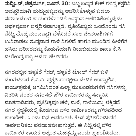
ಸುದ್ದಿಒನ್, ಚಿತ್ರದುರ್ಗ, ಜೂನ್. 30:
ಬಣ್ಣ ಬಣ್ಣದ ಕೇಕ್ ಗಳನ್ನ ಕತ್ತರಿಸಿ
ಅದ್ದೂರಿಯಾಗಿ ಹುಟ್ಟುಹಬ್ಬವನ್ನು ಆಚರಿಸಿಕೊಳ್ಳುವ ಬದಲು
ಸಮಾಜಮುಖಿ ಕಾರ್ಯಗಳೊಂದಿಗೆ ಜನ್ಮದಿನ ಆಚರಿಸಿಕೊಳ್ಳುವುದು
ಅರ್ಥಪೂರ್ಣ ಜನ್ಮದಿನವಾಗುತ್ತದೆ. ಪ್ರತಿಯೊಬ್ಬರು ಒಂದೊಂದು ಸಸಿ
ನೆಟ್ಟು ದೊಡ್ಡ ಮರವನ್ನಾಗಿ ಬೆಳೆಸಿದರೆ ಸಕಲ ಜೀವರಾಶಿಗಳಿಗೆ
ಉಸಿರಾಡಲು ಶುದ್ದವಾದ ಗಾಳಿ ಸಿಗಲಿದೆ ಹಾಗೂ ಮುಂದಿನ ಪೀಳಿಗೆಗೆ
ಹಸಿರು ಪರಿಸರವನ್ನು ಕೊಡುಗೆಯಾಗಿ ನೀಡಬಹುದು ಶಾಸಕ ಕೆ.ಸಿ
ವೀರೇಂದ್ರ ಪಪ್ಪಿ ಅವರು ಹೇಳಿದರು.
ನಗರದಲ್ಲಿನ ಚಳ್ಳಕೆರೆ ಗೇಟ್, ಚಳ್ಳಕೆರೆ ಟೋಲ್‍ ಗೇಟ್ ಬಳಿ
ಮಂಗಳವಾರ ಕೆ.ಸಿ.ವಿ. ಪ್ರಕೃತಿ ಸಂರಕ್ಷಣಾ ವೇದಿಕೆ ಉದ್ಘಾಟಿಸಿ,
ಕಾರ್ಯಕ್ರಮಕ್ಕೆ ಆಗಮಿಸಿದಂತ ಎಲ್ಲಾ ಮುಖಂಡರುಗಳಿಗೆ ಸಸಿಗಳನ್ನು
ವಿತರಿಸಿ ನಂತರ ನಗರಸಭೆ ಪೌರ ಕಾರ್ಮಿಕರನ್ನು ಸನ್ಮಾನಿಸಿ
ಮಾತನಾಡಿದರು, ಪ್ರತಿನಿತ್ಯವೂ ಚಳಿ, ಮಳೆ, ಗಾಳಿಯನ್ನು ಲೆಕ್ಕಿಸದೆ
ನಗರ ಸ್ವಚ್ಚತೆಯಲ್ಲಿ ತೊಡಗುವ ಪೌರ ಕಾರ್ಮಿಕರನ್ನು ಗೌರವದಿಂದ
ಕಾಣಬೇಕು. ಒಂದು ದಿನ ಅವರುಗಳು ಕೆಲಸ ಸ್ಥಗಿತಗೊಳಿಸಿದರೆ
ಸಾರ್ವಜನಿಕರು ಪರದಾಡಬೇಕಾಗುತ್ತದೆ. ಈ ನಿಟ್ಟಿನಲ್ಲಿ ಪೌರ
ಕಾರ್ಮಿಕರ ಕಾಯಕ ಅತ್ಯಂತ ಮಹತ್ವದ್ದು ಎಂದು ಪ್ರಶಂಶಿಸಿದರು.