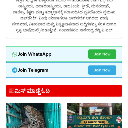
ರಾಷ್ಟ್ರೀಯ, ಅಂತರರಾಷ್ಟ್ರೀಯ, ರಾಜಕೀಯ, ಕ್ರೀಡೆ, ಮನರಂಜನೆ,
ವಾಣಿಜ್ಯ, ಶಿಕ್ಷಣ ಮತ್ತು ತಂತ್ರಜ್ಞಾನಕ್ಕೆ ಸಂಬಂಧಿಸಿದ ಪ್ರತಿಯೊಂದು ಪ್ರಮುಖ
ಅಪ್‌ಡೇಟ್. ನೀವು ಯಾವಾಗಲೂ ಅಪ್‌ಡೇಟ್ ಆಗಿರಲು ನಾವು
ವೇಗವಾದ, ನಿಖರವಾದ ಮತ್ತು ನಿಷ್ಪಕ್ಷಪಾತವಾದ ಸುದ್ದಿಗಳನ್ನು ಸರಳ ಹಾಗೂ
ಸ್ಪಷ್ಟ ಭಾಷೆಯಲ್ಲಿ ನೀಡುತ್ತೇವೆ. ಸಂಪಾದಕರು: ನಾಗೇಂದ್ರ ರೆಡ್ಡಿ ಪಿ.ಎಲ್
Join WhatsApp
Join Now
Join Telegram
Join Now
ಮಿಸ್ ಮಾಡ್ದೆ ಓದಿ