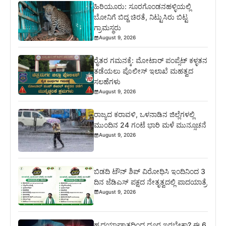
ಹಿರಿಯೂರು: ಸೂರಗೊಂಡನಹಳ್ಳಿಯಲ್ಲಿ
ಬೋನಿಗೆ ಬಿದ್ದ ಚಿರತೆ, ನಿಟ್ಟುಸಿರು ಬಿಟ್ಟ
ಗ್ರಾಮಸ್ಥರು
August 9, 2026
ರೈತರ ಗಮನಕ್ಕೆ: ಮೋಟಾರ್ ಪಂಪ್ಸೆಟ್ ಕಳ್ಳತನ
ತಡೆಯಲು ಪೊಲೀಸ್ ಇಲಾಖೆ ಮಹತ್ವದ
ಸಲಹೆಗಳು
August 9, 2026
ರಾಜ್ಯದ ಕರಾವಳಿ, ಒಳನಾಡಿನ ಜಿಲ್ಲೆಗಳಲ್ಲಿ
ಮುಂದಿನ 24 ಗಂಟೆ ಭಾರಿ ಮಳೆ ಮುನ್ಸೂಚನೆ
August 9, 2026
ಬಿಡದಿ ಟೌನ್ ಶಿಪ್ ವಿರೋಧಿಸಿ ಇಂದಿನಿಂದ 3
ದಿನ ಜೆಡಿಎಸ್ ಪಕ್ಷದ ನೇತೃತ್ವದಲ್ಲಿ ಪಾದಯಾತ್ರೆ
August 9, 2026
ಹೃದಯಾಘಾತದಿಂದ ದೂರ ಇರಬೇಕಾ? ಈ 6