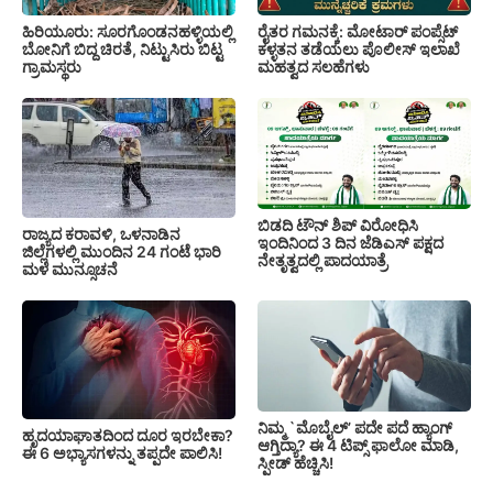
ಹಿರಿಯೂರು: ಸೂರಗೊಂಡನಹಳ್ಳಿಯಲ್ಲಿ
ರೈತರ ಗಮನಕ್ಕೆ: ಮೋಟಾರ್ ಪಂಪ್ಸೆಟ್
ಬೋನಿಗೆ ಬಿದ್ದ ಚಿರತೆ, ನಿಟ್ಟುಸಿರು ಬಿಟ್ಟ
ಕಳ್ಳತನ ತಡೆಯಲು ಪೊಲೀಸ್ ಇಲಾಖೆ
ಗ್ರಾಮಸ್ಥರು
ಮಹತ್ವದ ಸಲಹೆಗಳು
ಬಿಡದಿ ಟೌನ್ ಶಿಪ್ ವಿರೋಧಿಸಿ
ರಾಜ್ಯದ ಕರಾವಳಿ, ಒಳನಾಡಿನ
ಇಂದಿನಿಂದ 3 ದಿನ ಜೆಡಿಎಸ್ ಪಕ್ಷದ
ಜಿಲ್ಲೆಗಳಲ್ಲಿ ಮುಂದಿನ 24 ಗಂಟೆ ಭಾರಿ
ನೇತೃತ್ವದಲ್ಲಿ ಪಾದಯಾತ್ರೆ
ಮಳೆ ಮುನ್ಸೂಚನೆ
ನಿಮ್ಮ `ಮೊಬೈಲ್’ ಪದೇ ಪದೆ ಹ್ಯಾಂಗ್
ಹೃದಯಾಘಾತದಿಂದ ದೂರ ಇರಬೇಕಾ?
ಆಗ್ತಿದ್ಯಾ? ಈ 4 ಟಿಪ್ಸ್ ಫಾಲೋ ಮಾಡಿ,
ಈ 6 ಅಭ್ಯಾಸಗಳನ್ನು ತಪ್ಪದೇ ಪಾಲಿಸಿ!
ಸ್ಪೀಡ್ ಹೆಚ್ಚಿಸಿ!