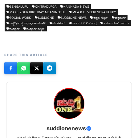
BENGALURU
CHITRADURGA
KANNADA NEWS
MAKE YOUR BIRTHDAY MEANINGFUL
MLA K.C. VEERENDRA PUPPY
SOCIAL WORK
SUDDIONE
SUDDIONE NEWS
ಕನ್ನಡ ನ್ಯೂಸ್
ಚಿತ್ರದುರ್ಗ
ಜನ್ಮದಿನವನ್ನ ಅರ್ಥಪೂರ್ಣಗೊಳಿಸಿ
ಬೆಂಗಳೂರು
ಶಾಸಕ ಕೆ.ಸಿ.ವೀರೇಂದ್ರ
ಸಮಾಜಮುಖಿ ಕಾರ್ಯ
ಸುದ್ದಿಒನ್
ಸುದ್ದಿಒನ್ ನ್ಯೂಸ್
SHARE THIS ARTICLE
suddionenews
ಕನ್ನಡ ಸುದ್ದಿಗಳ ವಿಶ್ವಾಸಾರ್ಹ ಮೂಲ — suddione.com ನಲ್ಲಿ ಓದಿ