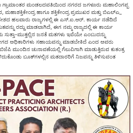
ಗೂ ಗ್ರಾಮಾಂತರ ಮಂಡಲದವತಿಯಿಂದ ನಗರದ ಜಗಳೂರು ಮಹಾಲಿಂಗಪ್ಪ
್ರದ, ಮಹಾಶಕ್ತಿಕೇಂದ್ರ ಹಾಗೂ ಶಕ್ತಿಕೇಂದ್ರ ಪ್ರಮುಖರ ಮತ್ತು ಬಿಎಲ್‍ಎ_
ೇಶದ ಹಲವಾರು ರಾಜ್ಯಗಳಲ್ಲಿ ಈ ಎಸ್.ಐ.ಆರ್. ಕಾರ್ಯ ನಡೆದಿದೆ
ನ್ನು ರದ್ದು ಮಾಡಲಾಗಿದೆ, ಈಗ ನಮ್ಮ ರಾಜ್ಯದಲ್ಲಿ ಈ ಕಾರ್ಯ
ೆಯ ಸುತ್ತಾ-ಮುತ್ತಲ್ಲಿನ ಜನತೆ ಮತಗಳು ಇವೆಯೇ ಎಂಬುದನ್ನು
ದ ಅಧಿಕಾರಿಗಳು ಸಹಾಯವನ್ನು ಮಾಡಬೇಕಿದೆ ಎಂದ ಅವರು
 ಬಿಜೆಪಿ ಮುಂದಿನ ಚುನಾವಣೆಯಲ್ಲಿ ಗೆಲುವಿಗಾಗಿ ಮಾಡುತ್ತಿರುವ ಕುತಂತ್ರ
ಿಳಿದುಕೊಂಡು ಬೂತ್‍ಗಳಲ್ಲಿನ ಮತದಾರರಿಗೆ ನಿಜವನ್ನು ತಿಳಿಸುವಂತ