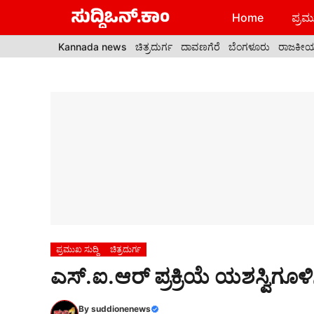
Skip
Home
ಪ್ರಮು
to
content
Kannada news
ಚಿತ್ರದುರ್ಗ
ದಾವಣಗೆರೆ
ಬೆಂಗಳೂರು
ರಾಜಕೀ
ಪ್ರಮುಖ ಸುದ್ದಿ
ಚಿತ್ರದುರ್ಗ
ಎಸ್.ಐ.ಆರ್ ಪ್ರಕ್ರಿಯೆ ಯಶಸ್ವಿಗೂಳಿಸ
By
suddionenews