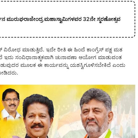
ಕಾರ್ಜುನ ಮುರುಘರಾಜೇಂದ್ರ ಮಹಾಸ್ವಾಮಿಗಳವರ 32ನೇ ಸ್ಮರಣೋತ್ಸವ
ೆಸ್ ವಿರೋಧ ಮಾಡುತ್ತಿದೆ. ಇದೇ ರೀತಿ ಈ ಹಿಂದೆ ಕಾಂಗ್ರೆಸ್ ಪಕ್ಷ ಮತ
ು, ಆದರೆ ಇದು ಸಂವಿಧಾನಾತ್ಮಕವಾಗಿ ಚುನಾವಣಾ ಆಯೋಗ ಮಾಡುವಂತ
ೀಡುವುದರ ಮೂಲಕ ಈ ಕಾರ್ಯವನ್ನು ಯಶಸ್ವಿಗೂಳಿಸಬೇಕಿದೆ ಎಂದು
 ನೀಡಿದರು.