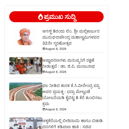
ಪ್ರಮುಖ ಸುದ್ದಿ
ಆಗಸ್ಟ್ 8ರಂದು ಲಿಂ. ಶ್ರೀ ಮಲ್ಲಿಕಾರ್ಜುನ
ಮುರುಘರಾಜೇಂದ್ರ ಮಹಾಸ್ವಾಮಿಗಳವರ
32ನೇ ಸ್ಮರಣೋತ್ಸವ
August 6, 2026
ಅಷ್ಟಾವರಣಗಳು ಮನುಷ್ಯನಿಗೆ ರಕ್ಷಣೆ
ನೀಡುತ್ತವೆ : ಡಾ. ಜಿ.ವಿ. ಮಂಜುನಾಥ
August 6, 2026
ಫಲ ನೀಡಿದ ಶಾಸಕ ಕೆ.ಸಿ.ವೀರೇಂದ್ರ ಪಪ್ಪಿ
ಅವರ ಪ್ರಯತ್ನ : ಭದ್ರಾ ಮೇಲ್ದಂಡೆ
ಯೋಜನೆಯಡಿ ಕೈಬಿಟ್ಟ 8 ಕೆರೆ ತುಂಬಿಸಲು
ಕ್ರಮ
August 6, 2026
ಚಳ್ಳಕೆರೆಯಲ್ಲಿ ಬೀದಿನಾಯಿ ಹಾಗೂ ಬಿಡಾಡಿ
ದನಗಳಿಗೆ ಕಡಿವಾಣ ಹಾಕಿ : ಸಚಿವ