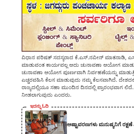
ವಿಧಾನ ಪರಿಷತ್ ಸದಸ್ಯರಾದ ಕೆ.ಎಸ್.ನವೀನ್ ಮಾತನಾಡಿ, ಎಸ್.
ಮಾಡುವಂತ ಕಾರ್ಯವಲ್ಲ ಅದು ಚುನಾವಣಾ ಆಯೋಗ ಮಾಡುವಂತ
ಚುನಾವಣಾ ಆಯೋಗ ಪೂರ್ಣವಾಗಿ ನಿರ್ವಹಣೆಯನ್ನು ಮಾಡುತ್ತಿದ
ಎಚ್ಚರವಹಿಸಿ ಕೆಲಸ ಮಾಡುವುದು ನಮ್ಮ ಕೆಲಸವಾಗಿದೆ. ದೇಶದಲ್ಲಿ
ರಾಜ್ಯದಲ್ಲಿಯೂ ಸಹಾ ಮುಂದಿನ ದಿನದಲ್ಲಿ ಪ್ರಾರಂಭವಾಗ ಲಿದೆ
ನೀಡಲಾಗುವುದು ಎಂದರು.
ಇದನ್ನು ಓದಿ
ಅಷ್ಟಾವರಣಗಳು ಮನುಷ್ಯನಿಗೆ ರಕ್ಷಣೆ 