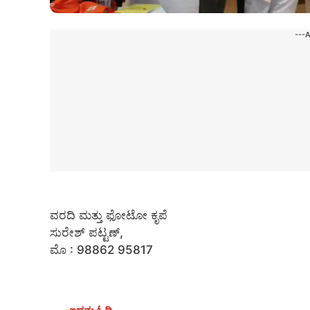
---
ವರದಿ ಮತ್ತು ಫೋಟೋ ಕೃಪೆ
ಸುರೇಶ್ ಪಟ್ಟಣ್,
ಮೊ : 98862 95817