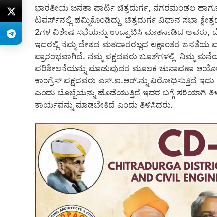
ಭಾರತೀಯ ಜನತಾ ಪಾರ್ಟಿ ಚಿತ್ರದುರ್ಗ, ನಗರಮಂಡಲ ಹಾ
ಟವರ್ಸ್‍ನಲ್ಲಿ ಹಮ್ಮಿಕೊಂಡಿದ್ದು ಚಿತ್ರದುರ್ಗ ವಿಧಾನ ಸಭಾ ಕ್ಷೇತ
2ಗಳ ವಿಶೇಷ ಸಭೆಯನ್ನು ಉದ್ಘಾಟಿಸಿ ಮಾತನಾಡಿದ ಅವರು, ದ
ಇದರಲ್ಲಿ ನಮ್ಮ ದೇಶದ ಮತದಾರರಲ್ಲದ ಲಕ್ಷಾಂತರ ಜನತೆಯ ಮತವ
ಪ್ರಾರಂಭವಾಗಿದೆ. ನಮ್ಮ ಪಕ್ಷದವರು ಬೂತ್‍ಗಳಲ್ಲಿ ನಿಮ್ಮ ಮನ
ಪರಿಶೀಲನೆಯನ್ನು ಮಾಡುವುದರ ಮೂಲಕ ಚುನಾವಣಾ ಆಯೋಗ
ಕಾಂಗ್ರೆಸ್ ಪಕ್ಷದವರು ಎಸ್.ಐ.ಆರ್.ನ್ನು ವಿರೋಧಿಸುತ್ತಿದೆ ಇದು
ಎಂದು ಬೊಬ್ಬೆಯನ್ನು ಹೊಡೆಯುತ್ತಿದೆ ಇದರ ಬಗ್ಗೆ ಸರಿಯಾಗಿ ತ
ಕಾರ್ಯವನ್ನು ಮಾಡಬೇಕಿದೆ ಎಂದು ತಿಳಿಸಿದರು.