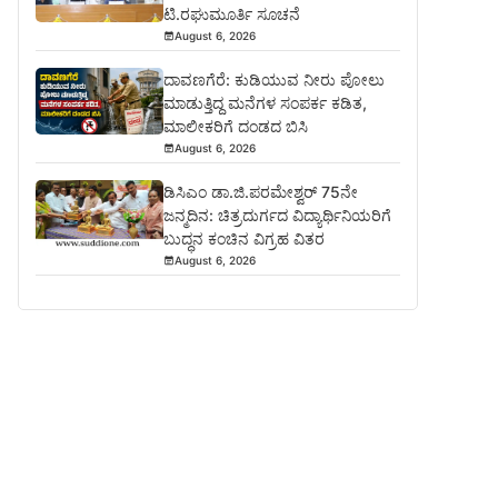
ಟಿ.ರಘುಮೂರ್ತಿ ಸೂಚನೆ
August 6, 2026
ದಾವಣಗೆರೆ: ಕುಡಿಯುವ ನೀರು ಪೋಲು
ಮಾಡುತ್ತಿದ್ದ ಮನೆಗಳ ಸಂಪರ್ಕ ಕಡಿತ,
ಮಾಲೀಕರಿಗೆ ದಂಡದ ಬಿಸಿ
August 6, 2026
ಡಿಸಿಎಂ ಡಾ.ಜಿ.ಪರಮೇಶ್ವರ್ 75ನೇ
ಜನ್ಮದಿನ: ಚಿತ್ರದುರ್ಗದ ವಿದ್ಯಾರ್ಥಿನಿಯರಿಗೆ
ಬುದ್ಧನ ಕಂಚಿನ ವಿಗ್ರಹ ವಿತರ
August 6, 2026