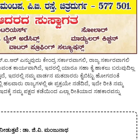
ಐ.ಆರ್ ಎನ್ನುವುದು ಕೇಂದ್ರ ಸರ್ಕಾರವಾಗಲಿ, ರಾಜ್ಯ ಸರ್ಕಾರವಾಗಲಿ
 ಕಾರ್ಯವಾಗಿದೆ, ಇದರಲ್ಲಿ ಯಾರೂ ಸಹಾ ಕೈ ಹಾಕಲು ಬರುವುದಿಲ್ಲ
ೆ, ಇದರಲ್ಲಿ ನಮ್ಮ ವಾರ್ಡನ ಮತದಾರರು ಕೈಬಿಟ್ಟು ಹೋಗದಂತೆ
 ಹಲವಾರು ರಾಜ್ಯಗಳಲ್ಲಿ ಈ ಪ್ರಕ್ರಯೇ ನಡೆದಿದೆ, ಇದೇ ರೀತಿ ನಮ್ಮ
.ಇದಕ್ಕೆ ನಮ್ಮ ಪಕ್ಷದ ಕಡೆಯಿಂದ ಎಲ್ಲಾ ರೀತಿಯಾದ ಸಹಕಾರವನ್ನು
ನೀಡುತ್ತವೆ : ಡಾ. ಜಿ.ವಿ. ಮಂಜುನಾಥ