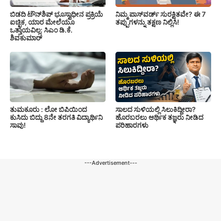
ಬಿಡದಿ ಟೌನ್‌ಶಿಪ್‌ ಭೂಸ್ವಾಧೀನ ಪ್ರಕ್ರಿಯೆ
ನಿಮ್ಮ ಪಾಸ್‌ವರ್ಡ್ ಸುರಕ್ಷಿತವೇ? ಈ 7
ಐಚ್ಛಿಕ, ಯಾರ ಮೇಲೆಯೂ
ತಪ್ಪುಗಳನ್ನು ತಕ್ಷಣ ನಿಲ್ಲಿಸಿ!
ಒತ್ತಾಯವಿಲ್ಲ: ಸಿಎಂ ಡಿ.ಕೆ.
ಶಿವಕುಮಾರ್
ತುಮಕೂರು : ಲೋ ಬಿಪಿಯಿಂದ
ಸಾಲದ ಸುಳಿಯಲ್ಲಿ ಸಿಲುಕಿದ್ದೀರಾ?
ಕುಸಿದು ಬಿದ್ದು 8ನೇ ತರಗತಿ ವಿದ್ಯಾರ್ಥಿನಿ
ಹೊರಬರಲು ಆರ್ಥಿಕ ತಜ್ಞರು ನೀಡಿದ
ಸಾವು!
ಪರಿಹಾರಗಳು
---Advertisement---