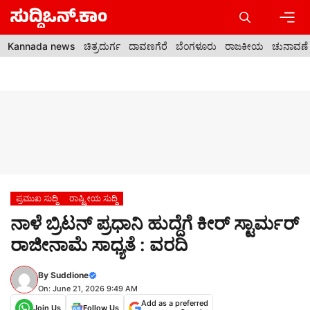
Skip
to
content
Men
Kannada news
ಚಿತ್ರದುರ್ಗ
ದಾವಣಗೆರೆ
ಬೆಂಗಳೂರು
ರಾಜಕೀಯ
ಚುನಾವಣೆ
ಪ್ರಮುಖ ಸುದ್ದಿ
ರಾಷ್ಟ್ರೀಯ ಸುದ್ದಿ
ನಾಳೆ ಬ್ರಿಟನ್ ಪ್ರಧಾನಿ ಹುದ್ದೆಗೆ ಕೀರ್ ಸ್ಟಾರ್ಮರ್
ರಾಜೀನಾಮೆ ಸಾಧ್ಯತೆ : ವರದಿ
By
Suddione
On: June 21, 2026 9:49 AM
Add as a preferred
Join Us
Follow Us