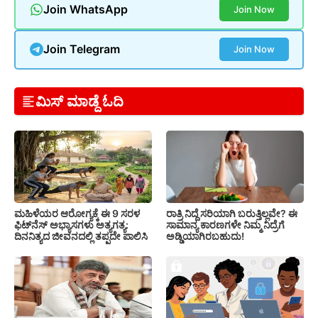
Join WhatsApp
Join Now
Join Telegram
Join Now
ಮಿಸ್ ಮಾಡ್ದೆ ಓದಿ
ಮಹಿಳೆಯರ ಆರೋಗ್ಯಕ್ಕೆ ಈ 9 ಸರಳ
ರಾತ್ರಿ ನಿದ್ದೆ ಸರಿಯಾಗಿ ಬರುತ್ತಿಲ್ಲವೇ? ಈ
ಫಿಟ್‌ನೆಸ್‌ ಅಭ್ಯಾಸಗಳು ಅತ್ಯಗತ್ಯ:
ಸಾಮಾನ್ಯ ಕಾರಣಗಳೇ ನಿಮ್ಮ ನಿದ್ರೆಗೆ
ದಿನನಿತ್ಯದ ಜೀವನದಲ್ಲಿ ತಪ್ಪದೇ ಪಾಲಿಸಿ
ಅಡ್ಡಿಯಾಗಿರಬಹುದು!