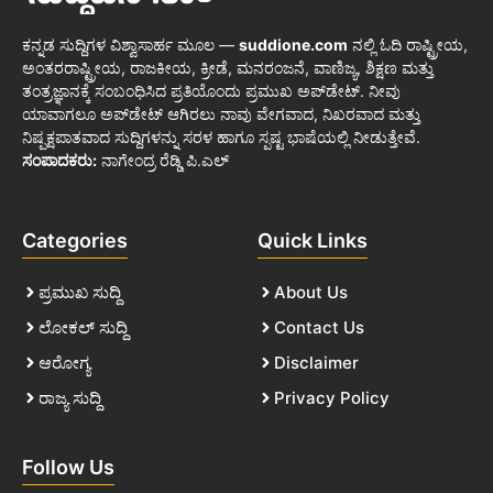
ಕನ್ನಡ ಸುದ್ದಿಗಳ ವಿಶ್ವಾಸಾರ್ಹ ಮೂಲ —
suddione.com
ನಲ್ಲಿ ಓದಿ ರಾಷ್ಟ್ರೀಯ,
ಅಂತರರಾಷ್ಟ್ರೀಯ, ರಾಜಕೀಯ, ಕ್ರೀಡೆ, ಮನರಂಜನೆ, ವಾಣಿಜ್ಯ, ಶಿಕ್ಷಣ ಮತ್ತು
ತಂತ್ರಜ್ಞಾನಕ್ಕೆ ಸಂಬಂಧಿಸಿದ ಪ್ರತಿಯೊಂದು ಪ್ರಮುಖ ಅಪ್‌ಡೇಟ್. ನೀವು
ಯಾವಾಗಲೂ ಅಪ್‌ಡೇಟ್ ಆಗಿರಲು ನಾವು ವೇಗವಾದ, ನಿಖರವಾದ ಮತ್ತು
ನಿಷ್ಪಕ್ಷಪಾತವಾದ ಸುದ್ದಿಗಳನ್ನು ಸರಳ ಹಾಗೂ ಸ್ಪಷ್ಟ ಭಾಷೆಯಲ್ಲಿ ನೀಡುತ್ತೇವೆ.
ಸಂಪಾದಕರು:
ನಾಗೇಂದ್ರ ರೆಡ್ಡಿ ಪಿ.ಎಲ್
Categories
Quick Links
ಪ್ರಮುಖ ಸುದ್ದಿ
About Us
ಲೋಕಲ್ ಸುದ್ದಿ
Contact Us
ಆರೋಗ್ಯ
Disclaimer
ರಾಜ್ಯ ಸುದ್ದಿ
Privacy Policy
Follow Us