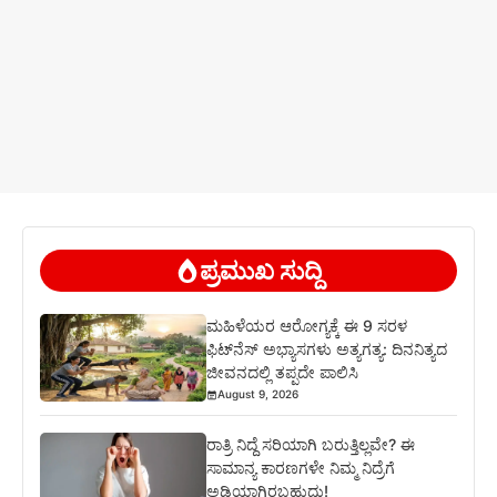
ಪ್ರಮುಖ ಸುದ್ದಿ
ಮಹಿಳೆಯರ ಆರೋಗ್ಯಕ್ಕೆ ಈ 9 ಸರಳ
ಫಿಟ್‌ನೆಸ್‌ ಅಭ್ಯಾಸಗಳು ಅತ್ಯಗತ್ಯ: ದಿನನಿತ್ಯದ
ಜೀವನದಲ್ಲಿ ತಪ್ಪದೇ ಪಾಲಿಸಿ
August 9, 2026
ರಾತ್ರಿ ನಿದ್ದೆ ಸರಿಯಾಗಿ ಬರುತ್ತಿಲ್ಲವೇ? ಈ
ಸಾಮಾನ್ಯ ಕಾರಣಗಳೇ ನಿಮ್ಮ ನಿದ್ರೆಗೆ
ಅಡ್ಡಿಯಾಗಿರಬಹುದು!