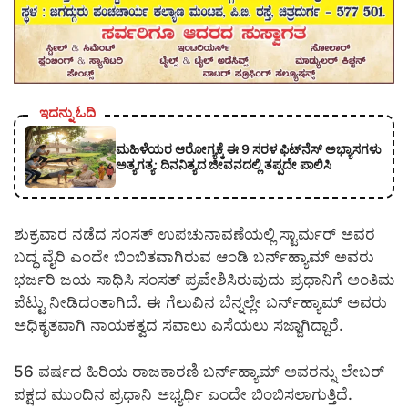
ಇದನ್ನು ಓದಿ
ಮಹಿಳೆಯರ ಆರೋಗ್ಯಕ್ಕೆ ಈ 9 ಸರಳ ಫಿಟ್‌ನೆಸ್‌ ಅಭ್ಯಾಸಗಳು
ಅತ್ಯಗತ್ಯ: ದಿನನಿತ್ಯದ ಜೀವನದಲ್ಲಿ ತಪ್ಪದೇ ಪಾಲಿಸಿ
ಶುಕ್ರವಾರ ನಡೆದ ಸಂಸತ್ ಉಪಚುನಾವಣೆಯಲ್ಲಿ ಸ್ಟಾರ್ಮರ್ ಅವರ
ಬದ್ಧ ವೈರಿ ಎಂದೇ ಬಿಂಬಿತವಾಗಿರುವ ಆಂಡಿ ಬರ್ನ್‌ಹ್ಯಾಮ್ ಅವರು
ಭರ್ಜರಿ ಜಯ ಸಾಧಿಸಿ ಸಂಸತ್ ಪ್ರವೇಶಿಸಿರುವುದು ಪ್ರಧಾನಿಗೆ ಅಂತಿಮ
ಪೆಟ್ಟು ನೀಡಿದಂತಾಗಿದೆ. ಈ ಗೆಲುವಿನ ಬೆನ್ನಲ್ಲೇ ಬರ್ನ್‌ಹ್ಯಾಮ್ ಅವರು
ಅಧಿಕೃತವಾಗಿ ನಾಯಕತ್ವದ ಸವಾಲು ಎಸೆಯಲು ಸಜ್ಜಾಗಿದ್ದಾರೆ.
56 ವರ್ಷದ ಹಿರಿಯ ರಾಜಕಾರಣಿ ಬರ್ನ್‌ಹ್ಯಾಮ್ ಅವರನ್ನು ಲೇಬರ್
ಪಕ್ಷದ ಮುಂದಿನ ಪ್ರಧಾನಿ ಅಭ್ಯರ್ಥಿ ಎಂದೇ ಬಿಂಬಿಸಲಾಗುತ್ತಿದೆ.