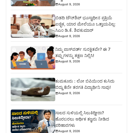
August 9, 2026
ಬಿಡದಿ ಟೌನ್‌ಶಿಪ್‌ ಭೂಸ್ವಾಧೀನ ಪ್ರಕ್ರಿಯೆ
ಐಚ್ಛಿಕ, ಯಾರ ಮೇಲೆಯೂ ಒತ್ತಾಯವಿಲ್ಲ:
ಸಿಎಂ ಡಿ.ಕೆ. ಶಿವಕುಮಾರ್
August 9, 2026
ನಿಮ್ಮ ಪಾಸ್‌ವರ್ಡ್ ಸುರಕ್ಷಿತವೇ? ಈ 7
ತಪ್ಪುಗಳನ್ನು ತಕ್ಷಣ ನಿಲ್ಲಿಸಿ!
August 9, 2026
ತುಮಕೂರು : ಲೋ ಬಿಪಿಯಿಂದ ಕುಸಿದು
ಬಿದ್ದು 8ನೇ ತರಗತಿ ವಿದ್ಯಾರ್ಥಿನಿ ಸಾವು!
August 9, 2026
ಸಾಲದ ಸುಳಿಯಲ್ಲಿ ಸಿಲುಕಿದ್ದೀರಾ?
ಹೊರಬರಲು ಆರ್ಥಿಕ ತಜ್ಞರು ನೀಡಿದ
ಪರಿಹಾರಗಳು
August 9, 2026