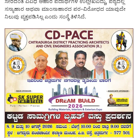
ಸೇರಿದಂತೆ ವಿವಿಧ ಆಹಾರ ಪದಾರ್ಥಗಳ ಉಲ್ಲೇಖವಿದ್ದು, ಪಠ್ಯದಲ್ಲಿ
ಸಸ್ಯಾಹಾರ ಅಥವಾ ಮಾಂಸಾಹಾರದ ಪರ-ವಿರೋಧದ ಯಾವುದೇ
ನಿಲುವು ವ್ಯಕ್ತಪಡಿಸಿಲ್ಲ ಎಂದು ಸಂಸ್ಥೆ ತಿಳಿಸಿದೆ.