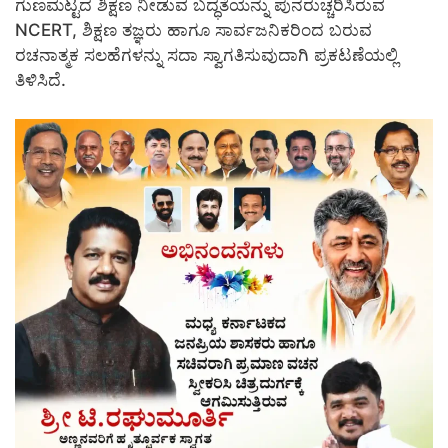
ಗುಣಮಟ್ಟದ ಶಿಕ್ಷಣ ನೀಡುವ ಬದ್ಧತೆಯನ್ನು ಪುನರುಚ್ಚರಿಸಿರುವ
NCERT, ಶಿಕ್ಷಣ ತಜ್ಞರು ಹಾಗೂ ಸಾರ್ವಜನಿಕರಿಂದ ಬರುವ
ರಚನಾತ್ಮಕ ಸಲಹೆಗಳನ್ನು ಸದಾ ಸ್ವಾಗತಿಸುವುದಾಗಿ ಪ್ರಕಟಣೆಯಲ್ಲಿ
ತಿಳಿಸಿದೆ.