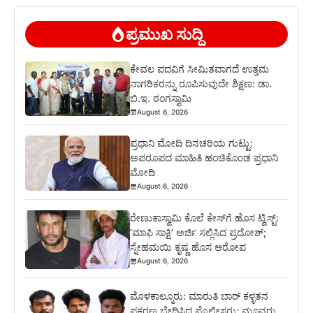
ಪ್ರಮುಖ ಸುದ್ದಿ
ಕೇವಲ ಪದವಿಗೆ ಸೀಮಿತವಾಗದೆ ಉತ್ತಮ
ನಾಗರಿಕರನ್ನು ರೂಪಿಸುವುದೇ ಶಿಕ್ಷಣ: ಡಾ.
ಬಿ.ಇ. ರಂಗಸ್ವಾಮಿ
August 6, 2026
ಪ್ರಧಾನಿ ಮೋದಿ ದಿನಚರಿಯ ಗುಟ್ಟು:
ಅಪರೂಪದ ಮಾಹಿತಿ ಹಂಚಿಕೊಂಡ ಪ್ರಧಾನಿ
ಮೋದಿ
August 6, 2026
ರೇಣುಕಾಸ್ವಾಮಿ ಕೊಲೆ ಕೇಸ್‌ಗೆ ಹೊಸ ಟ್ವಿಸ್ಟ್:
‘ಮಾಫಿ ಸಾಕ್ಷಿ’ ಅರ್ಜಿ ಸಲ್ಲಿಸಿದ ಪ್ರದೋಶ್;
ಸ್ನೇಹಮಯಿ ಕೃಷ್ಣ ಹೊಸ ಆರೋಪ
August 6, 2026
ಮೊಳಕಾಲ್ಮೂರು: ಮಾರುತಿ ಬಾರ್ ಕಳ್ಳತನ
ಪ್ರಕರಣ ಭೇದಿಸಿದ ಪೊಲೀಸರು; ಮೂವರು