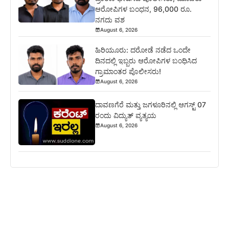
ಆರೋಪಿಗಳ ಬಂಧನ, 96,000 ರೂ.
ನಗದು ವಶ
August 6, 2026
ಹಿರಿಯೂರು: ದರೋಡೆ ನಡೆದ ಒಂದೇ
ದಿನದಲ್ಲಿ ಇಬ್ಬರು ಆರೋಪಿಗಳ ಬಂಧಿಸಿದ
ಗ್ರಾಮಾಂತರ ಪೊಲೀಸರು!
August 6, 2026
ದಾವಣಗೆರೆ ಮತ್ತು ಜಗಳೂರಿನಲ್ಲಿ ಆಗಸ್ಟ್ 07
ರಂದು ವಿದ್ಯುತ್ ವ್ಯತ್ಯಯ
August 6, 2026