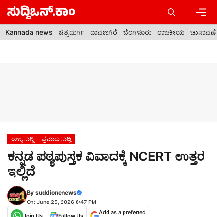
Skip
to
content
Men
Kannada news
ಚಿತ್ರದುರ್ಗ
ದಾವಣಗೆರೆ
ಬೆಂಗಳೂರು
ರಾಜಕೀಯ
ಚುನಾವಣೆ
ರಾಜ್ಯ ಸುದ್ದಿ
ಪ್ರಮುಖ ಸುದ್ದಿ
ಕನ್ನಡ ಪಠ್ಯಪುಸ್ತಕ ವಿವಾದಕ್ಕೆ NCERT ಉತ್ತರ
ಇಲ್ಲಿದೆ
By
suddionenews
On: June 25, 2026 8:47 PM
Add as a preferred
Join Us
Follow Us