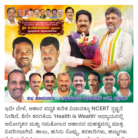
ಇದೇ ವೇಳೆ, ಆಹಾರ ಪದ್ಧತಿ ಕುರಿತ ವಿವಾದಕ್ಕೂ NCERT ಸ್ಪಷ್ಟನೆ
ನೀಡಿದೆ. 6ನೇ ತರಗತಿಯ ‘Health is Wealth’ ಅಧ್ಯಾಯದಲ್ಲಿ
ಆರೋಗ್ಯಕರ ಮತ್ತು ಸಮತೋಲನ ಆಹಾರದ ಮಹತ್ವವನ್ನು ಮಾತ್ರ
ವಿವರಿಸಲಾಗಿದೆ. ಹಾಲು, ಹಸಿರು ಸೊಪ್ಪು, ತರಕಾರಿಗಳು, ಹಣ್ಣುಗಳು