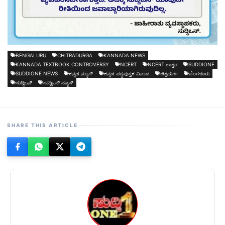
BENGALURU
CHITRADURGA
KANNADA NEWS
KANNADA TEXTBOOK CONTROVERSY
NCERT
NCERT ಉತ್ತರ
SUDDIONE
SUDDIONE NEWS
ಕನ್ನಡ ನ್ಯೂಸ್
ಕನ್ನಡ ಪಠ್ಯಪುಸ್ತಕ ವಿವಾದ
ಚಿತ್ರದುರ್ಗ
ಬೆಂಗಳೂರು
ಸುದ್ದಿಒನ್
ಸುದ್ದಿಒನ್ ನ್ಯೂಸ್
SHARE THIS ARTICLE