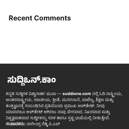
Recent Comments
ಕನ್ನಡ ಸುದ್ದಿಗಳ ವಿಶ್ವಾಸಾರ್ಹ ಮೂಲ —
suddione.com
ನಲ್ಲಿ ಓದಿ ರಾಷ್ಟ್ರೀಯ,
ಅಂತರರಾಷ್ಟ್ರೀಯ, ರಾಜಕೀಯ, ಕ್ರೀಡೆ, ಮನರಂಜನೆ, ವಾಣಿಜ್ಯ, ಶಿಕ್ಷಣ ಮತ್ತು
ತಂತ್ರಜ್ಞಾನಕ್ಕೆ ಸಂಬಂಧಿಸಿದ ಪ್ರತಿಯೊಂದು ಪ್ರಮುಖ ಅಪ್‌ಡೇಟ್. ನೀವು
ಯಾವಾಗಲೂ ಅಪ್‌ಡೇಟ್ ಆಗಿರಲು ನಾವು ವೇಗವಾದ, ನಿಖರವಾದ ಮತ್ತು
ನಿಷ್ಪಕ್ಷಪಾತವಾದ ಸುದ್ದಿಗಳನ್ನು ಸರಳ ಹಾಗೂ ಸ್ಪಷ್ಟ ಭಾಷೆಯಲ್ಲಿ ನೀಡುತ್ತೇವೆ.
ಸಂಪಾದಕರು:
ನಾಗೇಂದ್ರ ರೆಡ್ಡಿ ಪಿ.ಎಲ್