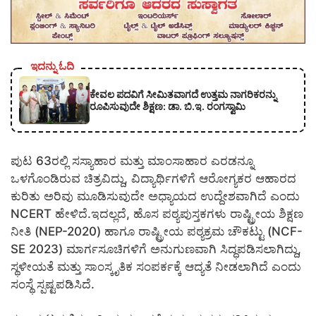
ಇದನ್ನು ಓದಿ
ಕೇವಲ ಪದವಿಗೆ ಸೀಮಿತವಾಗದೆ ಉತ್ತಮ ನಾಗರಿಕರನ್ನು
ರೂಪಿಸುವುದೇ ಶಿಕ್ಷಣ: ಡಾ. ಬಿ.ಇ. ರಂಗಸ್ವಾಮಿ
ಪುಟ 63ರಲ್ಲಿ ಸಸ್ಯಾಹಾರ ಮತ್ತು ಮಾಂಸಾಹಾರ ಎರಡನ್ನೂ
ಒಳಗೊಂಡಿರುವ ಚಿತ್ರವಿದ್ದು, ವಿದ್ಯಾರ್ಥಿಗಳಿಗೆ ಆರೋಗ್ಯಕರ ಆಹಾರದ
ಕುರಿತು ಅರಿವು ಮೂಡಿಸುವುದೇ ಅಧ್ಯಾಯದ ಉದ್ದೇಶವಾಗಿದೆ ಎಂದು
NCERT ಹೇಳಿದೆ.ಇದಲ್ಲದೆ, ಹೊಸ ಪಠ್ಯಪುಸ್ತಕಗಳು ರಾಷ್ಟ್ರೀಯ ಶಿಕ್ಷಣ
ನೀತಿ (NEP-2020) ಹಾಗೂ ರಾಷ್ಟ್ರೀಯ ಪಠ್ಯಕ್ರಮ ಚೌಕಟ್ಟು (NCF-
SE 2023) ಮಾರ್ಗಸೂಚಿಗಳಿಗೆ ಅನುಗುಣವಾಗಿ ಸಿದ್ಧಪಡಿಸಲಾಗಿದ್ದು,
ಸ್ಥಳೀಯತೆ ಮತ್ತು ಸಾಂಸ್ಕೃತಿಕ ಸಂಪರ್ಕಕ್ಕೆ ಆದ್ಯತೆ ನೀಡಲಾಗಿದೆ ಎಂದು
ಸಂಸ್ಥೆ ಸ್ಪಷ್ಟಪಡಿಸಿದೆ.