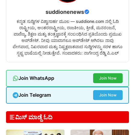
suddionenews
ಕನ್ನಡ ಸುದ್ದಿಗಳ ವಿಶ್ವಾಸಾರ್ಹ ಮೂಲ — suddione.com ನಲ್ಲಿ ಓದಿ
ರಾಷ್ಟ್ರೀಯ, ಅಂತರರಾಷ್ಟ್ರೀಯ, ರಾಜಕೀಯ, ಕ್ರೀಡೆ, ಮನರಂಜನೆ,
ವಾಣಿಜ್ಯ, ಶಿಕ್ಷಣ ಮತ್ತು ತಂತ್ರಜ್ಞಾನಕ್ಕೆ ಸಂಬಂಧಿಸಿದ ಪ್ರತಿಯೊಂದು ಪ್ರಮುಖ
ಅಪ್‌ಡೇಟ್. ನೀವು ಯಾವಾಗಲೂ ಅಪ್‌ಡೇಟ್ ಆಗಿರಲು ನಾವು
ವೇಗವಾದ, ನಿಖರವಾದ ಮತ್ತು ನಿಷ್ಪಕ್ಷಪಾತವಾದ ಸುದ್ದಿಗಳನ್ನು ಸರಳ ಹಾಗೂ
ಸ್ಪಷ್ಟ ಭಾಷೆಯಲ್ಲಿ ನೀಡುತ್ತೇವೆ. ಸಂಪಾದಕರು: ನಾಗೇಂದ್ರ ರೆಡ್ಡಿ ಪಿ.ಎಲ್
Join WhatsApp
Join Now
Join Telegram
Join Now
ಮಿಸ್ ಮಾಡ್ದೆ ಓದಿ