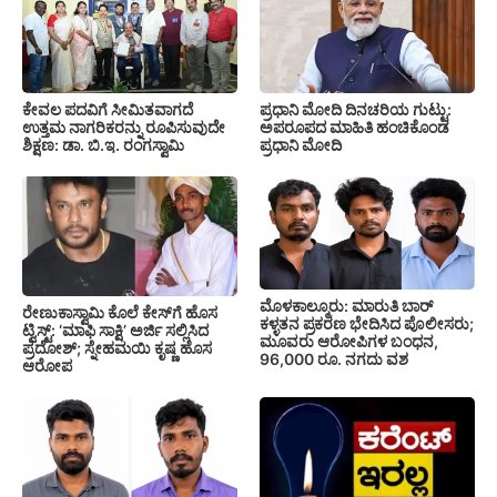
ಕೇವಲ ಪದವಿಗೆ ಸೀಮಿತವಾಗದೆ
ಪ್ರಧಾನಿ ಮೋದಿ ದಿನಚರಿಯ ಗುಟ್ಟು:
ಉತ್ತಮ ನಾಗರಿಕರನ್ನು ರೂಪಿಸುವುದೇ
ಅಪರೂಪದ ಮಾಹಿತಿ ಹಂಚಿಕೊಂಡ
ಶಿಕ್ಷಣ: ಡಾ. ಬಿ.ಇ. ರಂಗಸ್ವಾಮಿ
ಪ್ರಧಾನಿ ಮೋದಿ
ಮೊಳಕಾಲ್ಮೂರು: ಮಾರುತಿ ಬಾರ್
ರೇಣುಕಾಸ್ವಾಮಿ ಕೊಲೆ ಕೇಸ್‌ಗೆ ಹೊಸ
ಕಳ್ಳತನ ಪ್ರಕರಣ ಭೇದಿಸಿದ ಪೊಲೀಸರು;
ಟ್ವಿಸ್ಟ್: ‘ಮಾಫಿ ಸಾಕ್ಷಿ’ ಅರ್ಜಿ ಸಲ್ಲಿಸಿದ
ಮೂವರು ಆರೋಪಿಗಳ ಬಂಧನ,
ಪ್ರದೋಶ್; ಸ್ನೇಹಮಯಿ ಕೃಷ್ಣ ಹೊಸ
96,000 ರೂ. ನಗದು ವಶ
ಆರೋಪ