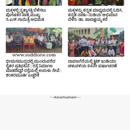
ಮಕ್ಕಳನ್ನು ಕನ್ನಡ ಮಾಧ್ಯಮದಲ್ಲಿ ಓದಿಸಿ,
ಮಕ್ಕಳಲ್ಲಿ ನೃತ್ಯಾಸಕ್ತಿ ಬೆಳೆಸಲು
ಕನ್ನಡ ನಾಡು-ನುಡಿಯ ಅಭಿಮಾನ
ಪೋಷಕರ ಪಾತ್ರ ಮುಖ್ಯ:
ಬೆಳೆಸಿ: ಡಾ. ಪಾಲಾಕ್ಷಯ್ಯ ಕರೆ
ಸಿ.ಎಸ್.ಗಾಯಿತ್ರಿ ಅಭಿಮತ
ಭೀಮಸಮುದ್ರದಲ್ಲಿ ಮುಂದುವರೆದ
ದಾವಣಗೆರೆಯಲ್ಲಿ ಕ್ವಿಟ್ ಇಂಡಿಯಾ
ರೈತರ ಪ್ರತಿಭಟನೆ ; ರಸ್ತೆ ನಿರ್ಮಾಣ
ಚಳುವಳಿಯ 84ನೇ ವರ್ಷಾಚರಣೆ
ಮಾಡದಿದ್ದರೆ ರಸ್ತೆಯಲ್ಲಿ ಉರುಳು ಸೇವೆ :
ಶಂಕರಮೂರ್ತಿ ಎಚ್ಚರಿಕೆ
---Advertisement---