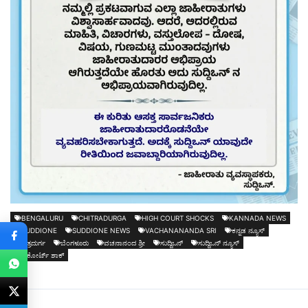
BENGALURU
CHITRADURGA
HIGH COURT SHOCKS
KANNADA NEWS
SUDDIONE
SUDDIONE NEWS
VACHANANANDA SRI
ಕನ್ನಡ ನ್ಯೂಸ್
ಚಿತ್ರದುರ್ಗ
ಬೆಂಗಳೂರು
ವಚನಾನಂದ ಶ್ರೀ
ಸುದ್ದಿಒನ್
ಸುದ್ದಿಒನ್ ನ್ಯೂಸ್
ಹೈಕೋರ್ಟ್‌ ಶಾಕ್