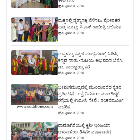
August 9, 2026
ಮಕ್ಕಳಲ್ಲಿ ನೃತ್ಯಾಸಕ್ತಿ ಬೆಳೆಸಲು ಪೋಷಕರ
ಪಾತ್ರ ಮುಖ್ಯ: ಸಿ.ಎಸ್.ಗಾಯಿತ್ರಿ ಅಭಿಮತ
August 9, 2026
ಮಕ್ಕಳನ್ನು ಕನ್ನಡ ಮಾಧ್ಯಮದಲ್ಲಿ ಓದಿಸಿ,
ಕನ್ನಡ ನಾಡು-ನುಡಿಯ ಅಭಿಮಾನ ಬೆಳೆಸಿ:
ಡಾ. ಪಾಲಾಕ್ಷಯ್ಯ ಕರೆ
August 9, 2026
ಭೀಮಸಮುದ್ರದಲ್ಲಿ ಮುಂದುವರೆದ ರೈತರ
ಪ್ರತಿಭಟನೆ ; ರಸ್ತೆ ನಿರ್ಮಾಣ ಮಾಡದಿದ್ದರೆ
ರಸ್ತೆಯಲ್ಲಿ ಉರುಳು ಸೇವೆ : ಶಂಕರಮೂರ್ತಿ
ಎಚ್ಚರಿಕೆ
August 9, 2026
ದಾವಣಗೆರೆಯಲ್ಲಿ ಕ್ವಿಟ್ ಇಂಡಿಯಾ
ಚಳುವಳಿಯ 84ನೇ ವರ್ಷಾಚರಣೆ
August 9, 2026