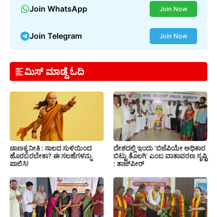
Join WhatsApp
Join Now
Join Telegram
Join Now
ಮಿಸ್ ಮಾಡ್ದೆ ಓದಿ
ಚಾಣಕ್ಯ ನೀತಿ : ಸಾಲದ ಸುಳಿಯಿಂದ
ದೇಶದಲ್ಲಿ ಇಂದು ‘ಬಿಜೆಪಿಯೇ ಅಧಿಕಾರ
ಹೊರಬರಬೇಕಾ? ಈ ಸಲಹೆಗಳನ್ನು
ಬಿಟ್ಟು ತೊಲಗಿ’ ಎಂಬ ವಾತಾವರಣ ಸೃಷ್ಟಿ
ಪಾಲಿಸಿ!
: ತಾಜ್‌ಪೀರ್