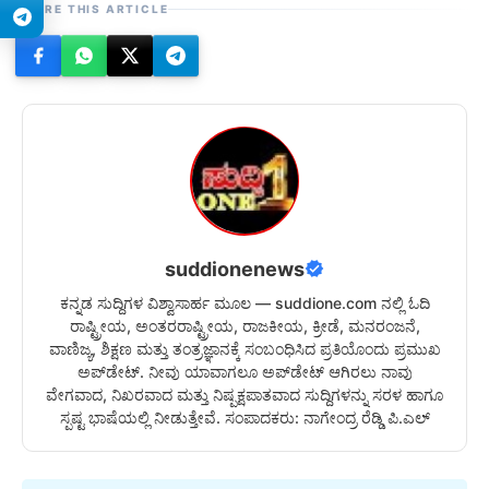
SHARE THIS ARTICLE
suddionenews
ಕನ್ನಡ ಸುದ್ದಿಗಳ ವಿಶ್ವಾಸಾರ್ಹ ಮೂಲ — suddione.com ನಲ್ಲಿ ಓದಿ
ರಾಷ್ಟ್ರೀಯ, ಅಂತರರಾಷ್ಟ್ರೀಯ, ರಾಜಕೀಯ, ಕ್ರೀಡೆ, ಮನರಂಜನೆ,
ವಾಣಿಜ್ಯ, ಶಿಕ್ಷಣ ಮತ್ತು ತಂತ್ರಜ್ಞಾನಕ್ಕೆ ಸಂಬಂಧಿಸಿದ ಪ್ರತಿಯೊಂದು ಪ್ರಮುಖ
ಅಪ್‌ಡೇಟ್. ನೀವು ಯಾವಾಗಲೂ ಅಪ್‌ಡೇಟ್ ಆಗಿರಲು ನಾವು
ವೇಗವಾದ, ನಿಖರವಾದ ಮತ್ತು ನಿಷ್ಪಕ್ಷಪಾತವಾದ ಸುದ್ದಿಗಳನ್ನು ಸರಳ ಹಾಗೂ
ಸ್ಪಷ್ಟ ಭಾಷೆಯಲ್ಲಿ ನೀಡುತ್ತೇವೆ. ಸಂಪಾದಕರು: ನಾಗೇಂದ್ರ ರೆಡ್ಡಿ ಪಿ.ಎಲ್