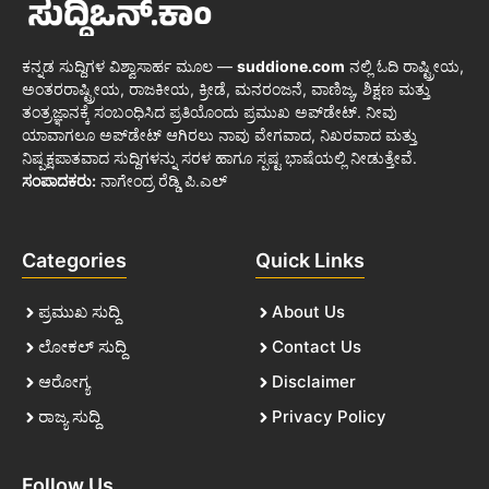
ಕನ್ನಡ ಸುದ್ದಿಗಳ ವಿಶ್ವಾಸಾರ್ಹ ಮೂಲ —
suddione.com
ನಲ್ಲಿ ಓದಿ ರಾಷ್ಟ್ರೀಯ,
ಅಂತರರಾಷ್ಟ್ರೀಯ, ರಾಜಕೀಯ, ಕ್ರೀಡೆ, ಮನರಂಜನೆ, ವಾಣಿಜ್ಯ, ಶಿಕ್ಷಣ ಮತ್ತು
ತಂತ್ರಜ್ಞಾನಕ್ಕೆ ಸಂಬಂಧಿಸಿದ ಪ್ರತಿಯೊಂದು ಪ್ರಮುಖ ಅಪ್‌ಡೇಟ್. ನೀವು
ಯಾವಾಗಲೂ ಅಪ್‌ಡೇಟ್ ಆಗಿರಲು ನಾವು ವೇಗವಾದ, ನಿಖರವಾದ ಮತ್ತು
ನಿಷ್ಪಕ್ಷಪಾತವಾದ ಸುದ್ದಿಗಳನ್ನು ಸರಳ ಹಾಗೂ ಸ್ಪಷ್ಟ ಭಾಷೆಯಲ್ಲಿ ನೀಡುತ್ತೇವೆ.
ಸಂಪಾದಕರು:
ನಾಗೇಂದ್ರ ರೆಡ್ಡಿ ಪಿ.ಎಲ್
Categories
Quick Links
ಪ್ರಮುಖ ಸುದ್ದಿ
About Us
ಲೋಕಲ್ ಸುದ್ದಿ
Contact Us
ಆರೋಗ್ಯ
Disclaimer
ರಾಜ್ಯ ಸುದ್ದಿ
Privacy Policy
Follow Us