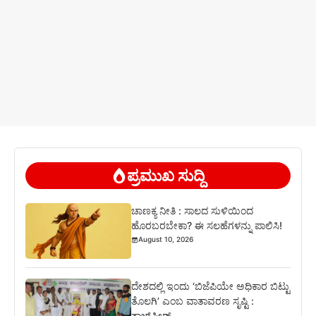
ಪ್ರಮುಖ ಸುದ್ದಿ
ಚಾಣಕ್ಯ ನೀತಿ : ಸಾಲದ ಸುಳಿಯಿಂದ
ಹೊರಬರಬೇಕಾ? ಈ ಸಲಹೆಗಳನ್ನು ಪಾಲಿಸಿ!
August 10, 2026
ದೇಶದಲ್ಲಿ ಇಂದು ‘ಬಿಜೆಪಿಯೇ ಅಧಿಕಾರ ಬಿಟ್ಟು
ತೊಲಗಿ’ ಎಂಬ ವಾತಾವರಣ ಸೃಷ್ಟಿ :
ತಾಜ್‌ಪೀರ್