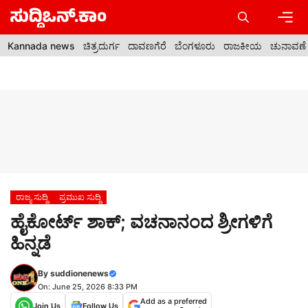
Skip
to
content
Men
Kannada news
ಚಿತ್ರದುರ್ಗ
ದಾವಣಗೆರೆ
ಬೆಂಗಳೂರು
ರಾಜಕೀಯ
ಚುನಾವಣೆ
ರಾಜ್ಯ ಸುದ್ದಿ
ಪ್ರಮುಖ ಸುದ್ದಿ
ಹೈಕೋರ್ಟ್ ಶಾಕ್; ವಚನಾನಂದ ಶ್ರೀಗಳಿಗೆ
ಹಿನ್ನಡೆ
By
suddionenews
On: June 25, 2026 8:33 PM
Add as a preferred
Join Us
Follow Us