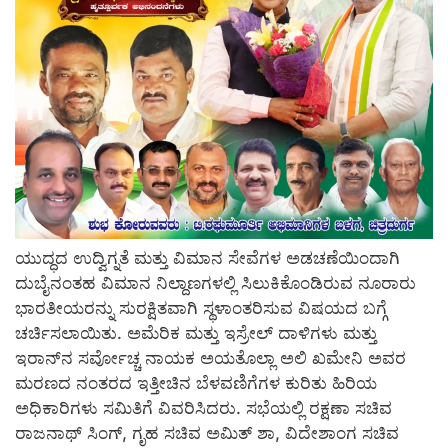
ಯುದ್ಧದ ಉದ್ವಿಗ್ನತೆ ಮತ್ತು ವಿಮಾನ ಸೇವೆಗಳ ಅಡಚಣೆಯಿಂದಾಗಿ
ದುಬೈನಂತಹ ವಿಮಾನ ನಿಲ್ದಾಣಗಳಲ್ಲಿ ಸಿಲುಕಿಕೊಂಡಿರುವ ನೂರಾರು
ಭಾರತೀಯರನ್ನು ಸುರಕ್ಷಿತವಾಗಿ ಸ್ಥಳಾಂತರಿಸುವ ವಿಷಯದ ಬಗ್ಗೆ
ಚರ್ಚಿಸಲಾಯಿತು. ಅಮೆರಿಕ ಮತ್ತು ಇಸ್ರೇಲ್ ದಾಳಿಗಳು ಮತ್ತು
ಇರಾನ್‌ನ ಸರ್ವೋಚ್ಚ ನಾಯಕ ಅಯತೊಲ್ಲಾ ಅಲಿ ಖಮೇನಿ ಅವರ
ಮರಣದ ನಂತರದ ಇತ್ತೀಚಿನ ಬೆಳವಣಿಗೆಗಳ ಕುರಿತು ಹಿರಿಯ
ಅಧಿಕಾರಿಗಳು ಸಮಿತಿಗೆ ವಿವರಿಸಿದರು. ಸಭೆಯಲ್ಲಿ ರಕ್ಷಣಾ ಸಚಿವ
ರಾಜನಾಥ್ ಸಿಂಗ್, ಗೃಹ ಸಚಿವ ಅಮಿತ್ ಶಾ, ವಿದೇಶಾಂಗ ಸಚಿವ