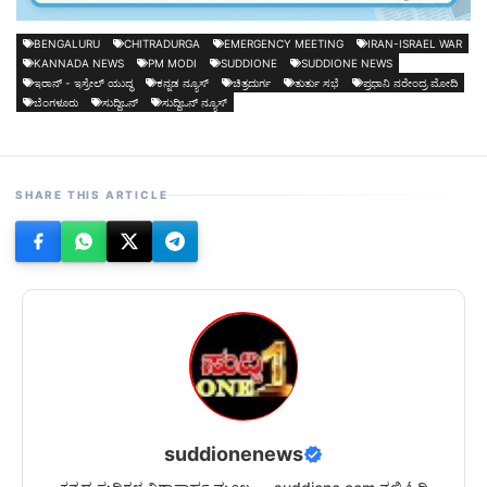
BENGALURU
CHITRADURGA
EMERGENCY MEETING
IRAN-ISRAEL WAR
KANNADA NEWS
PM MODI
SUDDIONE
SUDDIONE NEWS
ಇರಾನ್ - ಇಸ್ರೇಲ್ ಯುದ್ಧ
ಕನ್ನಡ ನ್ಯೂಸ್
ಚಿತ್ರದುರ್ಗ
ತುರ್ತು ಸಭೆ
ಪ್ರಧಾನಿ ನರೇಂದ್ರ ಮೋದಿ
ಬೆಂಗಳೂರು
ಸುದ್ದಿಒನ್
ಸುದ್ದಿಒನ್ ನ್ಯೂಸ್
SHARE THIS ARTICLE
suddionenews