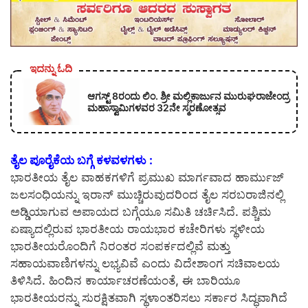
ಇದನ್ನು ಓದಿ
ಆಗಸ್ಟ್ 8ರಂದು ಲಿಂ. ಶ್ರೀ ಮಲ್ಲಿಕಾರ್ಜುನ ಮುರುಘರಾಜೇಂದ್ರ
ಮಹಾಸ್ವಾಮಿಗಳವರ 32ನೇ ಸ್ಮರಣೋತ್ಸವ
ತೈಲ ಪೂರೈಕೆಯ ಬಗ್ಗೆ ಕಳವಳಗಳು :
ಭಾರತೀಯ ತೈಲ ವಾಹಕಗಳಿಗೆ ಪ್ರಮುಖ ಮಾರ್ಗವಾದ ಹಾರ್ಮುಜ್
ಜಲಸಂಧಿಯನ್ನು ಇರಾನ್ ಮುಚ್ಚಿರುವುದರಿಂದ ತೈಲ ಸರಬರಾಜಿನಲ್ಲಿ
ಅಡ್ಡಿಯಾಗುವ ಅಪಾಯದ ಬಗ್ಗೆಯೂ ಸಮಿತಿ ಚರ್ಚಿಸಿದೆ. ಪಶ್ಚಿಮ
ಏಷ್ಯಾದಲ್ಲಿರುವ ಭಾರತೀಯ ರಾಯಭಾರ ಕಚೇರಿಗಳು ಸ್ಥಳೀಯ
ಭಾರತೀಯರೊಂದಿಗೆ ನಿರಂತರ ಸಂಪರ್ಕದಲ್ಲಿವೆ ಮತ್ತು
ಸಹಾಯವಾಣಿಗಳನ್ನು ಲಭ್ಯವಿವೆ ಎಂದು ವಿದೇಶಾಂಗ ಸಚಿವಾಲಯ
ತಿಳಿಸಿದೆ. ಹಿಂದಿನ ಕಾರ್ಯಾಚರಣೆಯಂತೆ, ಈ ಬಾರಿಯೂ
ಭಾರತೀಯರನ್ನು ಸುರಕ್ಷಿತವಾಗಿ ಸ್ಥಳಾಂತರಿಸಲು ಸರ್ಕಾರ ಸಿದ್ಧವಾಗಿದೆ