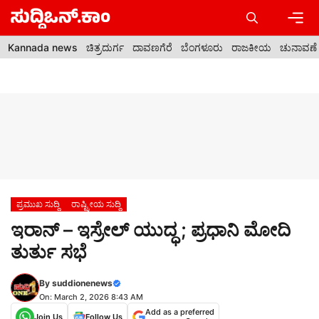
Skip
to
content
Men
Kannada news
ಚಿತ್ರದುರ್ಗ
ದಾವಣಗೆರೆ
ಬೆಂಗಳೂರು
ರಾಜಕೀಯ
ಚುನಾವಣೆ
ಪ್ರಮುಖ ಸುದ್ದಿ
ರಾಷ್ಟ್ರೀಯ ಸುದ್ದಿ
ಇರಾನ್ – ಇಸ್ರೇಲ್ ಯುದ್ಧ ; ಪ್ರಧಾನಿ ಮೋದಿ
ತುರ್ತು ಸಭೆ
By
suddionenews
On: March 2, 2026 8:43 AM
Add as a preferred
Join Us
Follow Us