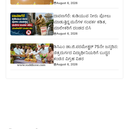
August 6, 2026
ದಾವಣಗೆರೆ: ಕುಡಿಯುವ ನೀರು ಪೋಲು
ಮಾಡುತ್ತಿದ್ದ ಮನೆಗಳ ಸಂಪರ್ಕ ಕಡಿತ,
ಮಾಲೀಕರಿಗೆ ದಂಡದ ಬಿಸಿ
August 6, 2026
ಡಿಸಿಎಂ ಡಾ.ಜಿ.ಪರಮೇಶ್ವರ್ 75ನೇ ಜನ್ಮದಿನ:
ಚಿತ್ರದುರ್ಗದ ವಿದ್ಯಾರ್ಥಿನಿಯರಿಗೆ ಬುದ್ಧನ
ಕಂಚಿನ ವಿಗ್ರಹ ವಿತರ
August 6, 2026