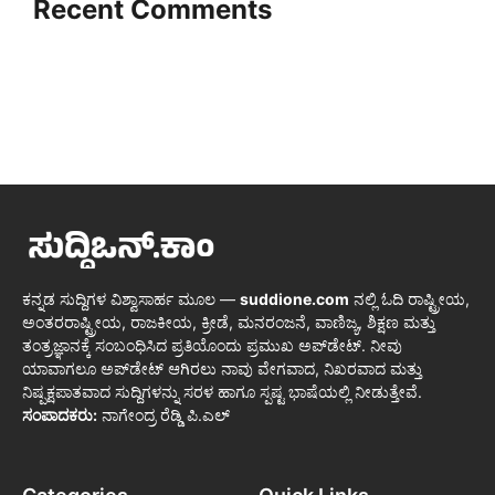
Recent Comments
ಕನ್ನಡ ಸುದ್ದಿಗಳ ವಿಶ್ವಾಸಾರ್ಹ ಮೂಲ —
suddione.com
ನಲ್ಲಿ ಓದಿ ರಾಷ್ಟ್ರೀಯ,
ಅಂತರರಾಷ್ಟ್ರೀಯ, ರಾಜಕೀಯ, ಕ್ರೀಡೆ, ಮನರಂಜನೆ, ವಾಣಿಜ್ಯ, ಶಿಕ್ಷಣ ಮತ್ತು
ತಂತ್ರಜ್ಞಾನಕ್ಕೆ ಸಂಬಂಧಿಸಿದ ಪ್ರತಿಯೊಂದು ಪ್ರಮುಖ ಅಪ್‌ಡೇಟ್. ನೀವು
ಯಾವಾಗಲೂ ಅಪ್‌ಡೇಟ್ ಆಗಿರಲು ನಾವು ವೇಗವಾದ, ನಿಖರವಾದ ಮತ್ತು
ನಿಷ್ಪಕ್ಷಪಾತವಾದ ಸುದ್ದಿಗಳನ್ನು ಸರಳ ಹಾಗೂ ಸ್ಪಷ್ಟ ಭಾಷೆಯಲ್ಲಿ ನೀಡುತ್ತೇವೆ.
ಸಂಪಾದಕರು:
ನಾಗೇಂದ್ರ ರೆಡ್ಡಿ ಪಿ.ಎಲ್