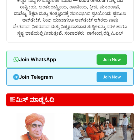
ಕನ್ನಡ ಸುದ್ದಿಗಳ ವಿಶ್ವಾಸಾರ್ಹ ಮೂಲ — suddione.com ನಲ್ಲಿ ಓದಿ
ರಾಷ್ಟ್ರೀಯ, ಅಂತರರಾಷ್ಟ್ರೀಯ, ರಾಜಕೀಯ, ಕ್ರೀಡೆ, ಮನರಂಜನೆ,
ವಾಣಿಜ್ಯ, ಶಿಕ್ಷಣ ಮತ್ತು ತಂತ್ರಜ್ಞಾನಕ್ಕೆ ಸಂಬಂಧಿಸಿದ ಪ್ರತಿಯೊಂದು ಪ್ರಮುಖ
ಅಪ್‌ಡೇಟ್. ನೀವು ಯಾವಾಗಲೂ ಅಪ್‌ಡೇಟ್ ಆಗಿರಲು ನಾವು
ವೇಗವಾದ, ನಿಖರವಾದ ಮತ್ತು ನಿಷ್ಪಕ್ಷಪಾತವಾದ ಸುದ್ದಿಗಳನ್ನು ಸರಳ ಹಾಗೂ
ಸ್ಪಷ್ಟ ಭಾಷೆಯಲ್ಲಿ ನೀಡುತ್ತೇವೆ. ಸಂಪಾದಕರು: ನಾಗೇಂದ್ರ ರೆಡ್ಡಿ ಪಿ.ಎಲ್
Join WhatsApp
Join Now
Join Telegram
Join Now
ಮಿಸ್ ಮಾಡ್ದೆ ಓದಿ