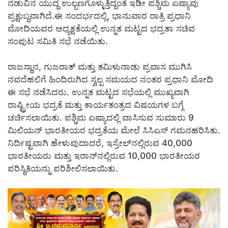
ನಡುವಿನ ಯುದ್ಧ ಉಲ್ಬಣಗೊಳ್ಳುತ್ತಿದ್ದಂತೆ ಇಡೀ ಪಶ್ಚಿಮ ಏಷ್ಯಾವು
ಪ್ರಕ್ಷುಬ್ಧವಾಗಿದೆ.ಈ ಸಂದರ್ಭದಲ್ಲಿ, ಭಾನುವಾರ ರಾತ್ರಿ ಪ್ರಧಾನಿ
ಮೋದಿಯವರ ಅಧ್ಯಕ್ಷತೆಯಲ್ಲಿ ಉನ್ನತ ಮಟ್ಟದ ಭದ್ರತಾ ಸಚಿವ
ಸಂಪುಟ ಸಮಿತಿ ಸಭೆ ನಡೆಯಿತು.
ರಾಜಸ್ಥಾನ, ಗುಜರಾತ್ ಮತ್ತು ತಮಿಳುನಾಡು ಪ್ರವಾಸ ಮುಗಿಸಿ
ನವದೆಹಲಿಗೆ ಹಿಂದಿರುಗಿದ ಸ್ವಲ್ಪ ಸಮಯದ ನಂತರ ಪ್ರಧಾನಿ ಮೋದಿ
ಈ ಸಭೆ ನಡೆಸಿದರು. ಉನ್ನತ ಮಟ್ಟದ ಸಭೆಯಲ್ಲಿ ಮುಖ್ಯವಾಗಿ
ರಾಷ್ಟ್ರೀಯ ಭದ್ರತೆ ಮತ್ತು ಕಾರ್ಯತಂತ್ರದ ವಿಷಯಗಳ ಬಗ್ಗೆ
ಚರ್ಚಿಸಲಾಯಿತು. ಪಶ್ಚಿಮ ಏಷ್ಯಾದಲ್ಲಿ ವಾಸಿಸುವ ಸುಮಾರು 9
ಮಿಲಿಯನ್ ಭಾರತೀಯರ ಭದ್ರತೆಯ ಮೇಲೆ ಸಿಸಿಎಸ್ ಗಮನಹರಿಸಿತು.
ನಿರ್ದಿಷ್ಟವಾಗಿ ಹೇಳುವುದಾದರೆ, ಇಸ್ರೇಲ್‌ನಲ್ಲಿರುವ 40,000
ಭಾರತೀಯರು ಮತ್ತು ಇರಾನ್‌ನಲ್ಲಿರುವ 10,000 ಭಾರತೀಯರ
ಪರಿಸ್ಥಿತಿಯನ್ನು ಪರಿಶೀಲಿಸಲಾಯಿತು.