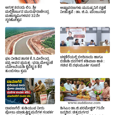
ಆಗಸ್ಟ್ 8ರಂದು ಲಿಂ. ಶ್ರೀ
ಅಷ್ಟಾವರಣಗಳು ಮನುಷ್ಯನಿಗೆ ರಕ್ಷಣೆ
ಮಲ್ಲಿಕಾರ್ಜುನ ಮುರುಘರಾಜೇಂದ್ರ
ನೀಡುತ್ತವೆ : ಡಾ. ಜಿ.ವಿ. ಮಂಜುನಾಥ
ಮಹಾಸ್ವಾಮಿಗಳವರ 32ನೇ
ಸ್ಮರಣೋತ್ಸವ
ಚಳ್ಳಕೆರೆಯಲ್ಲಿ ಬೀದಿನಾಯಿ ಹಾಗೂ
ಫಲ ನೀಡಿದ ಶಾಸಕ ಕೆ.ಸಿ.ವೀರೇಂದ್ರ
ಬಿಡಾಡಿ ದನಗಳಿಗೆ ಕಡಿವಾಣ ಹಾಕಿ :
ಪಪ್ಪಿ ಅವರ ಪ್ರಯತ್ನ : ಭದ್ರಾ ಮೇಲ್ದಂಡೆ
ಸಚಿವ ಟಿ.ರಘುಮೂರ್ತಿ ಸೂಚನೆ
ಯೋಜನೆಯಡಿ ಕೈಬಿಟ್ಟ 8 ಕೆರೆ
ತುಂಬಿಸಲು ಕ್ರಮ
ದಾವಣಗೆರೆ: ಕುಡಿಯುವ ನೀರು
ಡಿಸಿಎಂ ಡಾ.ಜಿ.ಪರಮೇಶ್ವರ್ 75ನೇ
ಪೋಲು ಮಾಡುತ್ತಿದ್ದ ಮನೆಗಳ ಸಂಪರ್ಕ
ಜನ್ಮದಿನ: ಚಿತ್ರದುರ್ಗದ