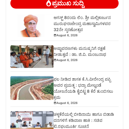
ಪ್ರಮುಖ ಸುದ್ದಿ
ಆಗಸ್ಟ್ 8ರಂದು ಲಿಂ. ಶ್ರೀ ಮಲ್ಲಿಕಾರ್ಜುನ
ಮುರುಘರಾಜೇಂದ್ರ ಮಹಾಸ್ವಾಮಿಗಳವರ
32ನೇ ಸ್ಮರಣೋತ್ಸವ
August 6, 2026
ಅಷ್ಟಾವರಣಗಳು ಮನುಷ್ಯನಿಗೆ ರಕ್ಷಣೆ
ನೀಡುತ್ತವೆ : ಡಾ. ಜಿ.ವಿ. ಮಂಜುನಾಥ
August 6, 2026
ಫಲ ನೀಡಿದ ಶಾಸಕ ಕೆ.ಸಿ.ವೀರೇಂದ್ರ ಪಪ್ಪಿ
ಅವರ ಪ್ರಯತ್ನ : ಭದ್ರಾ ಮೇಲ್ದಂಡೆ
ಯೋಜನೆಯಡಿ ಕೈಬಿಟ್ಟ 8 ಕೆರೆ ತುಂಬಿಸಲು
ಕ್ರಮ
August 6, 2026
ಚಳ್ಳಕೆರೆಯಲ್ಲಿ ಬೀದಿನಾಯಿ ಹಾಗೂ ಬಿಡಾಡಿ
ದನಗಳಿಗೆ ಕಡಿವಾಣ ಹಾಕಿ : ಸಚಿವ
ಟಿ.ರಘುಮೂರ್ತಿ ಸೂಚನೆ