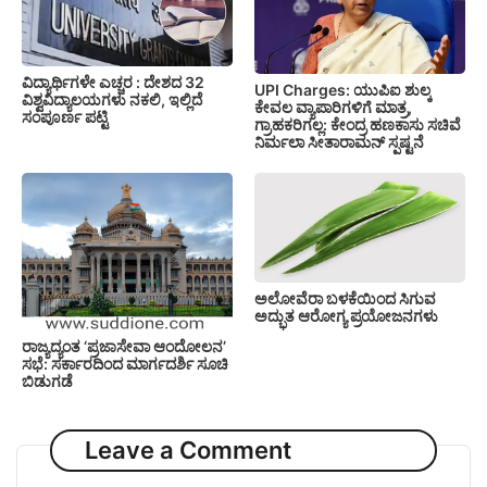
ವಿದ್ಯಾರ್ಥಿಗಳೇ ಎಚ್ಚರ : ದೇಶದ 32
UPI Charges: ಯುಪಿಐ ಶುಲ್ಕ
ವಿಶ್ವವಿದ್ಯಾಲಯಗಳು ನಕಲಿ, ಇಲ್ಲಿದೆ
ಕೇವಲ ವ್ಯಾಪಾರಿಗಳಿಗೆ ಮಾತ್ರ,
ಸಂಪೂರ್ಣ ಪಟ್ಟಿ
ಗ್ರಾಹಕರಿಗಲ್ಲ: ಕೇಂದ್ರ ಹಣಕಾಸು ಸಚಿವೆ
ನಿರ್ಮಲಾ ಸೀತಾರಾಮನ್ ಸ್ಪಷ್ಟನೆ
ಅಲೋವೆರಾ ಬಳಕೆಯಿಂದ ಸಿಗುವ
ಅದ್ಭುತ ಆರೋಗ್ಯ ಪ್ರಯೋಜನಗಳು
ರಾಜ್ಯದ್ಯಂತ ‘ಪ್ರಜಾಸೇವಾ ಆಂದೋಲನ’
ಸಭೆ: ಸರ್ಕಾರದಿಂದ ಮಾರ್ಗದರ್ಶಿ ಸೂಚಿ
ಬಿಡುಗಡೆ
Leave a Comment