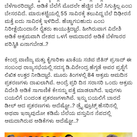
ಬೆಳೆಗಾರರಿದ್ದಾರೆ. ಅಡಿಕೆ ಬೆಲೆಗೆ ಮೊದಲೇ ಹೆಚ್ಚಿನ ಬೆಲೆ ಸಿಗುತ್ತಿಲ್ಲ ಎಂಬ
ಬೇಸರವಿದೆ. ಮಾರುಕಟ್ಟೆಯಲ್ಲಿ 55 ಸಾವಿರಕ್ಕೆ ತಲುಪಿದ್ದ ಬೆಲೆ ದಿಢೀರನೆ
ಮತ್ತೆ ಐದು ಸಾವಿರಕ್ಕೆ ಇಳಿದಿದೆ. ಹೆಚ್ಚಾಗಬಹುದು ಎಂಬ
ನಿರೀಕ್ಷೆಯಿಂದಾನೇ ರೈತರು ಕಾಯುತ್ತಿದ್ದಾರೆ.‌ ಹೀಗಿರುವಾಗ ವಿದೇಶಿ
ಅಡಿಕೆ ಅಕ್ರಮವಾಗಿ ದೇಶದ ಒಳಗೆ ಆಮದಾದರೆ ಅಡಿಕೆ ಬೆಳೆಗಾರರ
ಪರಿಸ್ಥಿತಿ ಏನಾಗಬೇಡ..?
ಕೇಂದ್ರ ವಾಣಿಜ್ಯ ಮತ್ತು ಕೈಗಾರಿಕಾ ಖಾತೆಯ ಸಚಿವ ಜಿತಿನ್ ಪ್ರಸಾದ್ ಈ
ಸಂಬಂಧ ರಾಜ್ಯಸಭೆಯಲ್ಲಿ ಸದಸ್ಯ ಡಿ.ವಿರೇಂದ್ರ ಹೆಗ್ಗಡೆ ಅವರ ಪ್ರಶ್ನೆಗೆ
ಲಿಖಿತ ಉತ್ತರ ನೀಡಿದ್ದಾರೆ. ಮೂರು ತಿಂಗಳಲ್ಲಿ 84 ಅಕ್ರಮ ಆಮದಿನ
ಪ್ರಕರಣಗಳು ದಾಖಲಾಗಿವೆ. ಅಂದ್ರೆ ಪ್ರರಿ ದಿನ ಸರಾಸರಿ ಒಂದು ಅಕ್ರಮ
ವಿದೇಶಿ ಅಡಿಕೆ ಸಾಗಾಣಿಕೆ ಕೇಸನ್ನು ಪತ್ತೆ ಮಾಡಲಾಗಿದೆ. ಇವುಗಳು
ಬಯಲಿಗೆ ಬಂದಂತ ಪ್ರಕರಣಗಳಾಗಿವೆ. ಇನ್ನು ಬಯಲಿಗೆ ಬಾರದೆ
ಡೀಲ್ ಆದ ಪ್ರಕರಣಗಳು ಅದೆಷ್ಟೋ..? ಡ್ರೈ ಫ್ರೂಟ್ಸ್ ಹೆಸರಿನಲ್ಲಿ
ಅಥವಾ ಇನ್ಯಾವುದೋ ಕಡಿಮೆ ಬೆಲೆಯ ವಸ್ತುವಿನ ನೆಪದಲ್ಲಿ
ಆಮದಾಗಿರುವ ಅಡಿಕೆಗಳು ಅದೆಷ್ಟೋ..?