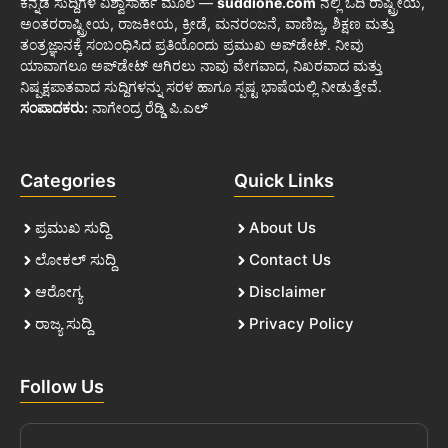
ಕನ್ನಡ ಸುದ್ದಿಗಳ ವಿಶ್ವಾಸಾರ್ಹ ಮೂಲ —
suddione.com
ನಲ್ಲಿ ಓದಿ ರಾಷ್ಟ್ರೀಯ,
ಅಂತರರಾಷ್ಟ್ರೀಯ, ರಾಜಕೀಯ, ಕ್ರೀಡೆ, ಮನರಂಜನೆ, ವಾಣಿಜ್ಯ, ಶಿಕ್ಷಣ ಮತ್ತು
ತಂತ್ರಜ್ಞಾನಕ್ಕೆ ಸಂಬಂಧಿಸಿದ ಪ್ರತಿಯೊಂದು ಪ್ರಮುಖ ಅಪ್‌ಡೇಟ್. ನೀವು
ಯಾವಾಗಲೂ ಅಪ್‌ಡೇಟ್ ಆಗಿರಲು ನಾವು ವೇಗವಾದ, ನಿಖರವಾದ ಮತ್ತು
ನಿಷ್ಪಕ್ಷಪಾತವಾದ ಸುದ್ದಿಗಳನ್ನು ಸರಳ ಹಾಗೂ ಸ್ಪಷ್ಟ ಭಾಷೆಯಲ್ಲಿ ನೀಡುತ್ತೇವೆ.
ಸಂಪಾದಕರು:
ನಾಗೇಂದ್ರ ರೆಡ್ಡಿ ಪಿ.ಎಲ್
Categories
Quick Links
ಪ್ರಮುಖ ಸುದ್ದಿ
About Us
ಲೋಕಲ್ ಸುದ್ದಿ
Contact Us
ಆರೋಗ್ಯ
Disclaimer
ರಾಜ್ಯ ಸುದ್ದಿ
Privacy Policy
Follow Us