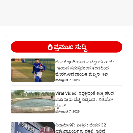
ಪ್ರಮುಖ ಸುದ್ದಿ
ಟೀಮ್ ಇಂಡಿಯಾಗೆ ಮತ್ತೊಂದು ಶಾಕ್ :
ಗಾಯದ ಸಮಸ್ಯೆಯಿಂದ ತಂಡದಿಂದ
ಹೊರಗುಳಿದ ನಾಯಕ ಶುಬ್ಮನ್ ಗಿಲ್
August 7, 2026
Viral Video: ಇದ್ದಕ್ಕಿದ್ದಂತೆ ಉಕ್ಕಿ ಹರಿದ
ಬಾವಿ ನೀರು ಬೆಚ್ಚಿ ಬಿದ್ದ ಜನ : ವಿಡಿಯೋ
ವೈರಲ್
August 7, 2026
ವಿದ್ಯಾರ್ಥಿಗಳೇ ಎಚ್ಚರ : ದೇಶದ 32
ವಿಶ್ವವಿದ್ಯಾಲಯಗಳು ನಕಲಿ, ಇಲ್ಲಿದೆ