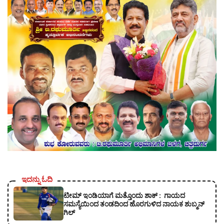
ಇದನ್ನು ಓದಿ
ಟೀಮ್ ಇಂಡಿಯಾಗೆ ಮತ್ತೊಂದು ಶಾಕ್ : ಗಾಯದ
ಸಮಸ್ಯೆಯಿಂದ ತಂಡದಿಂದ ಹೊರಗುಳಿದ ನಾಯಕ ಶುಬ್ಮನ್
ಗಿಲ್