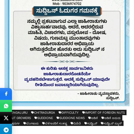
BENGALURU
CHITRADURGA
DIFFICULTY
IMPORT OF FOREIGN NUTS
NUT GROWERS
SUDDIONE
SUDDIONE NEWS
ಅಡಿಕೆ
ಅಡಿಕೆ ಆಮದು
ಚಿತ್ರದುರ್ಗ
ಬೆಂಗಳೂರು
ಬೆಳೆಗಾರರಿಗೆ ಸಂಕಷ್ಟ
ವಿದೇಶಿ
ಸುದ್ದಿಒನ್
ಸುದ್ದಿಒನ್ ನ್ಯೂಸ್