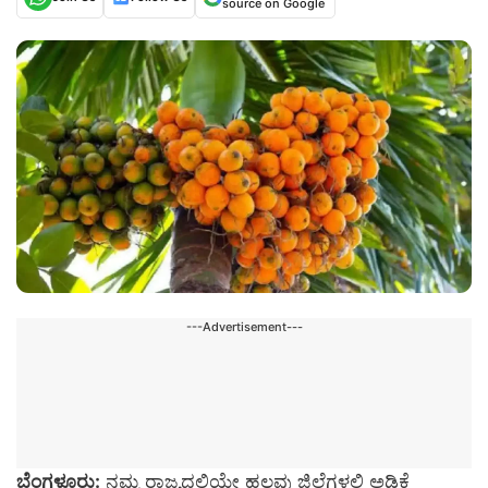
source on Google
---Advertisement---
ಬೆಂಗಳೂರು:
ನಮ್ಮ ರಾಜ್ಯದಲ್ಲಿಯೇ ಹಲವು ಜಿಲ್ಲೆಗಳಲ್ಲಿ ಅಡಿಕೆ