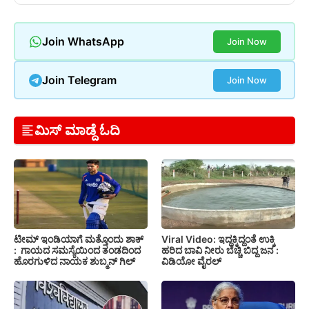
Join WhatsApp
Join Now
Join Telegram
Join Now
ಮಿಸ್ ಮಾಡ್ದೆ ಓದಿ
ಟೀಮ್ ಇಂಡಿಯಾಗೆ ಮತ್ತೊಂದು ಶಾಕ್
Viral Video: ಇದ್ದಕ್ಕಿದ್ದಂತೆ ಉಕ್ಕಿ
: ಗಾಯದ ಸಮಸ್ಯೆಯಿಂದ ತಂಡದಿಂದ
ಹರಿದ ಬಾವಿ ನೀರು ಬೆಚ್ಚಿ ಬಿದ್ದ ಜನ :
ಹೊರಗುಳಿದ ನಾಯಕ ಶುಬ್ಮನ್ ಗಿಲ್
ವಿಡಿಯೋ ವೈರಲ್