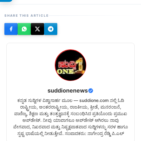
SHARE THIS ARTICLE
suddionenews
ಕನ್ನಡ ಸುದ್ದಿಗಳ ವಿಶ್ವಾಸಾರ್ಹ ಮೂಲ — suddione.com ನಲ್ಲಿ ಓದಿ
ರಾಷ್ಟ್ರೀಯ, ಅಂತರರಾಷ್ಟ್ರೀಯ, ರಾಜಕೀಯ, ಕ್ರೀಡೆ, ಮನರಂಜನೆ,
ವಾಣಿಜ್ಯ, ಶಿಕ್ಷಣ ಮತ್ತು ತಂತ್ರಜ್ಞಾನಕ್ಕೆ ಸಂಬಂಧಿಸಿದ ಪ್ರತಿಯೊಂದು ಪ್ರಮುಖ
ಅಪ್‌ಡೇಟ್. ನೀವು ಯಾವಾಗಲೂ ಅಪ್‌ಡೇಟ್ ಆಗಿರಲು ನಾವು
ವೇಗವಾದ, ನಿಖರವಾದ ಮತ್ತು ನಿಷ್ಪಕ್ಷಪಾತವಾದ ಸುದ್ದಿಗಳನ್ನು ಸರಳ ಹಾಗೂ
ಸ್ಪಷ್ಟ ಭಾಷೆಯಲ್ಲಿ ನೀಡುತ್ತೇವೆ. ಸಂಪಾದಕರು: ನಾಗೇಂದ್ರ ರೆಡ್ಡಿ ಪಿ.ಎಲ್