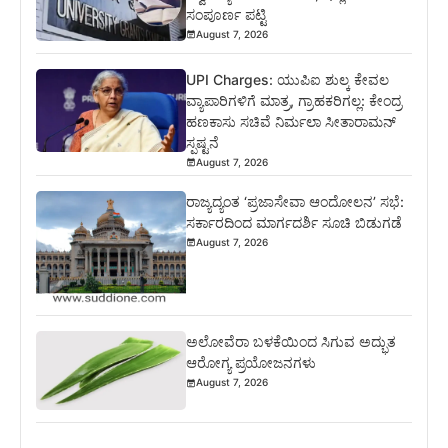
ಸಂಪೂರ್ಣ ಪಟ್ಟಿ
August 7, 2026
UPI Charges: ಯುಪಿಐ ಶುಲ್ಕ ಕೇವಲ
ವ್ಯಾಪಾರಿಗಳಿಗೆ ಮಾತ್ರ, ಗ್ರಾಹಕರಿಗಲ್ಲ: ಕೇಂದ್ರ
ಹಣಕಾಸು ಸಚಿವೆ ನಿರ್ಮಲಾ ಸೀತಾರಾಮನ್
ಸ್ಪಷ್ಟನೆ
August 7, 2026
ರಾಜ್ಯದ್ಯಂತ ‘ಪ್ರಜಾಸೇವಾ ಆಂದೋಲನ’ ಸಭೆ:
ಸರ್ಕಾರದಿಂದ ಮಾರ್ಗದರ್ಶಿ ಸೂಚಿ ಬಿಡುಗಡೆ
August 7, 2026
ಅಲೋವೆರಾ ಬಳಕೆಯಿಂದ ಸಿಗುವ ಅದ್ಭುತ
ಆರೋಗ್ಯ ಪ್ರಯೋಜನಗಳು
August 7, 2026