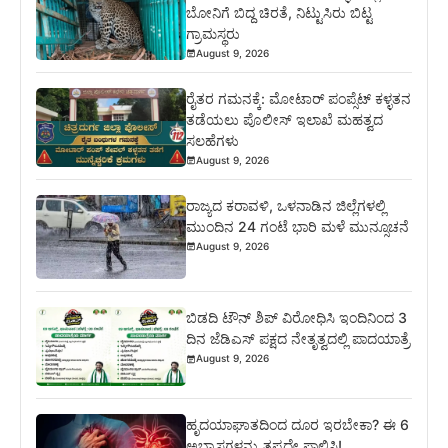
ಬೋನಿಗೆ ಬಿದ್ದ ಚಿರತೆ, ನಿಟ್ಟುಸಿರು ಬಿಟ್ಟ
ಗ್ರಾಮಸ್ಥರು
August 9, 2026
ರೈತರ ಗಮನಕ್ಕೆ: ಮೋಟಾರ್ ಪಂಪ್ಸೆಟ್ ಕಳ್ಳತನ
ತಡೆಯಲು ಪೊಲೀಸ್ ಇಲಾಖೆ ಮಹತ್ವದ
ಸಲಹೆಗಳು
August 9, 2026
ರಾಜ್ಯದ ಕರಾವಳಿ, ಒಳನಾಡಿನ ಜಿಲ್ಲೆಗಳಲ್ಲಿ
ಮುಂದಿನ 24 ಗಂಟೆ ಭಾರಿ ಮಳೆ ಮುನ್ಸೂಚನೆ
August 9, 2026
ಬಿಡದಿ ಟೌನ್ ಶಿಪ್ ವಿರೋಧಿಸಿ ಇಂದಿನಿಂದ 3
ದಿನ ಜೆಡಿಎಸ್ ಪಕ್ಷದ ನೇತೃತ್ವದಲ್ಲಿ ಪಾದಯಾತ್ರೆ
August 9, 2026
ಹೃದಯಾಘಾತದಿಂದ ದೂರ ಇರಬೇಕಾ? ಈ 6
ಅಭ್ಯಾಸಗಳನ್ನು ತಪ್ಪದೇ ಪಾಲಿಸಿ!