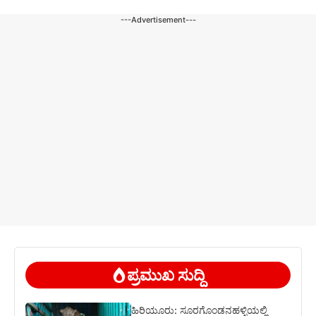
---Advertisement---
ಪ್ರಮುಖ ಸುದ್ದಿ
ಹಿರಿಯೂರು: ಸೂರಗೊಂಡನಹಳ್ಳಿಯಲ್ಲಿ