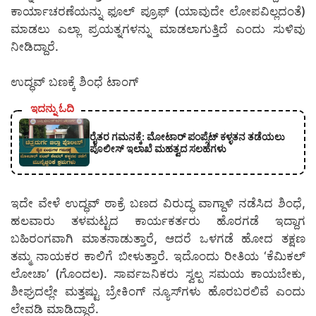
ಕಾರ್ಯಾಚರಣೆಯನ್ನು ಫೂಲ್‌ ಪ್ರೂಫ್ (ಯಾವುದೇ ಲೋಪವಿಲ್ಲದಂತೆ)
ಮಾಡಲು ಎಲ್ಲಾ ಪ್ರಯತ್ನಗಳನ್ನು ಮಾಡಲಾಗುತ್ತಿದೆ ಎಂದು ಸುಳಿವು
ನೀಡಿದ್ದಾರೆ.
ಉದ್ಧವ್ ಬಣಕ್ಕೆ ಶಿಂಧೆ ಟಾಂಗ್
ಇದನ್ನು ಓದಿ
ರೈತರ ಗಮನಕ್ಕೆ: ಮೋಟಾರ್ ಪಂಪ್ಸೆಟ್ ಕಳ್ಳತನ ತಡೆಯಲು
ಪೊಲೀಸ್ ಇಲಾಖೆ ಮಹತ್ವದ ಸಲಹೆಗಳು
ಇದೇ ವೇಳೆ ಉದ್ಧವ್ ಠಾಕ್ರೆ ಬಣದ ವಿರುದ್ಧ ವಾಗ್ದಾಳಿ ನಡೆಸಿದ ಶಿಂಧೆ,
ಹಲವಾರು ತಳಮಟ್ಟದ ಕಾರ್ಯಕರ್ತರು ಹೊರಗಡೆ ಇದ್ದಾಗ
ಬಹಿರಂಗವಾಗಿ ಮಾತನಾಡುತ್ತಾರೆ, ಆದರೆ ಒಳಗಡೆ ಹೋದ ತಕ್ಷಣ
ತಮ್ಮ ನಾಯಕರ ಕಾಲಿಗೆ ಬೀಳುತ್ತಾರೆ. ಇದೊಂದು ರೀತಿಯ ‘ಕೆಮಿಕಲ್
ಲೋಚಾ’ (ಗೊಂದಲ). ಸಾರ್ವಜನಿಕರು ಸ್ವಲ್ಪ ಸಮಯ ಕಾಯಬೇಕು,
ಶೀಘ್ರದಲ್ಲೇ ಮತ್ತಷ್ಟು ಬ್ರೇಕಿಂಗ್ ನ್ಯೂಸ್‌ಗಳು ಹೊರಬರಲಿವೆ ಎಂದು
ಲೇವಡಿ ಮಾಡಿದ್ದಾರೆ.