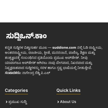
ಕನ್ನಡ ಸುದ್ದಿಗಳ ವಿಶ್ವಾಸಾರ್ಹ ಮೂಲ —
suddione.com
ನಲ್ಲಿ ಓದಿ ರಾಷ್ಟ್ರೀಯ,
ಅಂತರರಾಷ್ಟ್ರೀಯ, ರಾಜಕೀಯ, ಕ್ರೀಡೆ, ಮನರಂಜನೆ, ವಾಣಿಜ್ಯ, ಶಿಕ್ಷಣ ಮತ್ತು
ತಂತ್ರಜ್ಞಾನಕ್ಕೆ ಸಂಬಂಧಿಸಿದ ಪ್ರತಿಯೊಂದು ಪ್ರಮುಖ ಅಪ್‌ಡೇಟ್. ನೀವು
ಯಾವಾಗಲೂ ಅಪ್‌ಡೇಟ್ ಆಗಿರಲು ನಾವು ವೇಗವಾದ, ನಿಖರವಾದ ಮತ್ತು
ನಿಷ್ಪಕ್ಷಪಾತವಾದ ಸುದ್ದಿಗಳನ್ನು ಸರಳ ಹಾಗೂ ಸ್ಪಷ್ಟ ಭಾಷೆಯಲ್ಲಿ ನೀಡುತ್ತೇವೆ.
ಸಂಪಾದಕರು:
ನಾಗೇಂದ್ರ ರೆಡ್ಡಿ ಪಿ.ಎಲ್
Categories
Quick Links
ಪ್ರಮುಖ ಸುದ್ದಿ
About Us