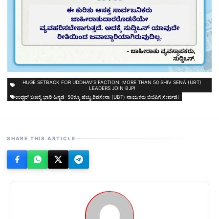
HUGE SETBACK FOR UDDHAV'S FACTION: MORE THAN 50 SHIV SENA (UBT)
LEADERS JOIN BJP!
ಉದ್ಧವ್ ಬಣಕ್ಕೆ ಭಾರಿ ಹಿನ್ನಡೆ: 50ಕ್ಕೂ ಹೆಚ್ಚು ಶಿವಸೇನಾ (UBT) ನಾಯಕರು ಬಿಜೆಪಿಗೆ ಸೇರ್ಪಡೆ!
SHARE THIS ARTICLE