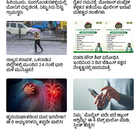
ಹಿರಿಯೂರು: ಸೂರಗೊಂಡನಹಳ್ಳಿಯಲ್ಲಿ
ರೈತರ ಗಮನಕ್ಕೆ: ಮೋಟಾರ್ ಪಂಪ್ಸೆಟ್
ಬೋನಿಗೆ ಬಿದ್ದ ಚಿರತೆ, ನಿಟ್ಟುಸಿರು ಬಿಟ್ಟ
ಕಳ್ಳತನ ತಡೆಯಲು ಪೊಲೀಸ್ ಇಲಾಖೆ
ಗ್ರಾಮಸ್ಥರು
ಮಹತ್ವದ ಸಲಹೆಗಳು
ಬಿಡದಿ ಟೌನ್ ಶಿಪ್ ವಿರೋಧಿಸಿ
ರಾಜ್ಯದ ಕರಾವಳಿ, ಒಳನಾಡಿನ
ಇಂದಿನಿಂದ 3 ದಿನ ಜೆಡಿಎಸ್ ಪಕ್ಷದ
ಜಿಲ್ಲೆಗಳಲ್ಲಿ ಮುಂದಿನ 24 ಗಂಟೆ ಭಾರಿ
ನೇತೃತ್ವದಲ್ಲಿ ಪಾದಯಾತ್ರೆ
ಮಳೆ ಮುನ್ಸೂಚನೆ
ನಿಮ್ಮ `ಮೊಬೈಲ್’ ಪದೇ ಪದೆ ಹ್ಯಾಂಗ್
ಹೃದಯಾಘಾತದಿಂದ ದೂರ ಇರಬೇಕಾ?
ಆಗ್ತಿದ್ಯಾ? ಈ 4 ಟಿಪ್ಸ್ ಫಾಲೋ ಮಾಡಿ,
ಈ 6 ಅಭ್ಯಾಸಗಳನ್ನು ತಪ್ಪದೇ ಪಾಲಿಸಿ!
ಸ್ಪೀಡ್ ಹೆಚ್ಚಿಸಿ!