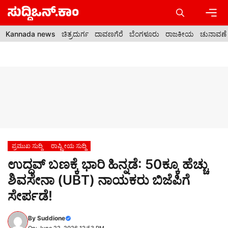
Skip
to
content
Men
Kannada news
ಚಿತ್ರದುರ್ಗ
ದಾವಣಗೆರೆ
ಬೆಂಗಳೂರು
ರಾಜಕೀಯ
ಚುನಾವಣೆ
ಪ್ರಮುಖ ಸುದ್ದಿ
ರಾಷ್ಟ್ರೀಯ ಸುದ್ದಿ
ಉದ್ಧವ್ ಬಣಕ್ಕೆ ಭಾರಿ ಹಿನ್ನಡೆ: 50ಕ್ಕೂ ಹೆಚ್ಚು
ಶಿವಸೇನಾ (UBT) ನಾಯಕರು ಬಿಜೆಪಿಗೆ
ಸೇರ್ಪಡೆ!
By
Suddione
On: June 22, 2026 12:53 PM