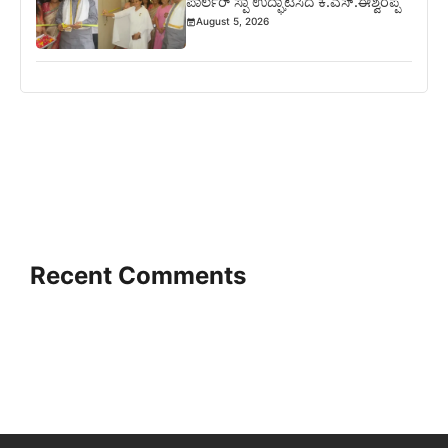
ಪಾರ್ಲರ್ ಸ್ಪಾ ಉದ್ಘಾಟಿಸಿದ ಕೆ.ಎಸ್.ಈಶ್ವರಪ್ಪ
August 5, 2026
Recent Comments