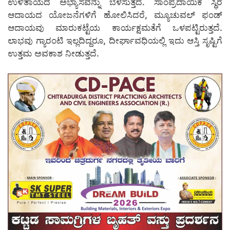
ಉಳಿತಾಯದ ಅಭ್ಯಾಸವನ್ನು ಬೆಳೆಸುತ್ತದೆ. ಸಾಂಪ್ರದಾಯಿಕ ಸ್ಥಿರ
ಆದಾಯದ ಯೋಜನೆಗಳಿಗೆ ಹೋಲಿಸಿದರೆ, ಮ್ಯೂಚುವಲ್ ಫಂಡ್
ಆದಾಯವು ಮಾರುಕಟ್ಟೆಯ ಕಾರ್ಯಕ್ಷಮತೆಗೆ ಒಳಪಟ್ಟಿರುತ್ತದೆ.
ಲಾಭವು ಗ್ಯಾರಂಟಿ ಇಲ್ಲದಿದ್ದರೂ, ದೀರ್ಘಾವಧಿಯಲ್ಲಿ ಇದು ಆಸ್ತಿ ಸೃಷ್ಟಿಗೆ
ಉತ್ತಮ ಅವಕಾಶ ನೀಡುತ್ತದೆ.