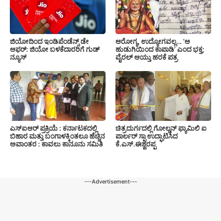
ಜಿಯೋದಿಂದ ಇಂಡಿಪೆಂಡೆನ್ಸ್ ಡೇ
ಆರೋಗ್ಯ, ಉದ್ಯೋಗವಲ್ಲ… ‘ಆ
ಆಫರ್: ಜಿಯೋ ಬಳಕೆದಾರರಿಗೆ ಗುಡ್
ಹುಡುಗಿಯಿಂದ ಕಾಪಾಡಿ’ ಎಂದ ಭಕ್ತ;
ನ್ಯೂಸ್
ವೈರಲ್ ಆಯ್ತು ಹರಕೆ ಪತ್ರ
ಎಸ್‍ಐಆರ್ ಪ್ರಕ್ರಿಯೆ : ಕರ್ನಾಟಕದಲ್ಲಿ
ಚಿತ್ರದುರ್ಗದಲ್ಲಿ ಗೋಲ್ಡನ್ ಫ್ಯಾಮಿಲಿ ಐ
ಬಿಹಾರ ಮತ್ತು ಬಂಗಾಳಕ್ಕಿಂತಲೂ ಹೆಚ್ಚಿನ
ಪಾರ್ಲರ್ ಸ್ಪಾ ಉದ್ಘಾಟಿಸಿದ
ಅವಾಂತರ : ಕಾವಲು ಕಾನೂನು ಸಮಿತಿ
ಕೆ.ಎಸ್.ಈಶ್ವರಪ್ಪ
---Advertisement---