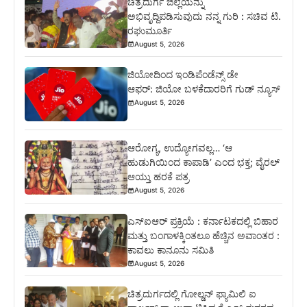
ಚಿತ್ರದುರ್ಗ ಜಿಲ್ಲೆಯನ್ನು
ಅಭಿವೃದ್ದಿಪಡಿಸುವುದು ನನ್ನ ಗುರಿ : ಸಚಿವ ಟಿ.
ರಘುಮೂರ್ತಿ
August 5, 2026
ಜಿಯೋದಿಂದ ಇಂಡಿಪೆಂಡೆನ್ಸ್ ಡೇ
ಆಫರ್: ಜಿಯೋ ಬಳಕೆದಾರರಿಗೆ ಗುಡ್ ನ್ಯೂಸ್
August 5, 2026
ಆರೋಗ್ಯ, ಉದ್ಯೋಗವಲ್ಲ… ‘ಆ
ಹುಡುಗಿಯಿಂದ ಕಾಪಾಡಿ’ ಎಂದ ಭಕ್ತ; ವೈರಲ್
ಆಯ್ತು ಹರಕೆ ಪತ್ರ
August 5, 2026
ಎಸ್‍ಐಆರ್ ಪ್ರಕ್ರಿಯೆ : ಕರ್ನಾಟಕದಲ್ಲಿ ಬಿಹಾರ
ಮತ್ತು ಬಂಗಾಳಕ್ಕಿಂತಲೂ ಹೆಚ್ಚಿನ ಅವಾಂತರ :
ಕಾವಲು ಕಾನೂನು ಸಮಿತಿ
August 5, 2026
ಚಿತ್ರದುರ್ಗದಲ್ಲಿ ಗೋಲ್ಡನ್ ಫ್ಯಾಮಿಲಿ ಐ