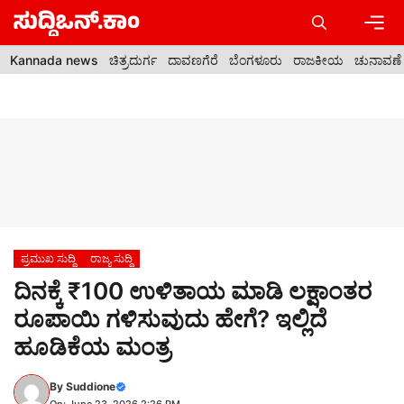
Skip
to
content
Men
Kannada news
ಚಿತ್ರದುರ್ಗ
ದಾವಣಗೆರೆ
ಬೆಂಗಳೂರು
ರಾಜಕೀಯ
ಚುನಾವಣೆ
ಪ್ರಮುಖ ಸುದ್ದಿ
ರಾಜ್ಯ ಸುದ್ದಿ
ದಿನಕ್ಕೆ ₹100 ಉಳಿತಾಯ ಮಾಡಿ ಲಕ್ಷಾಂತರ
ರೂಪಾಯಿ ಗಳಿಸುವುದು ಹೇಗೆ? ಇಲ್ಲಿದೆ
ಹೂಡಿಕೆಯ ಮಂತ್ರ
By
Suddione
On: June 23, 2026 2:26 PM