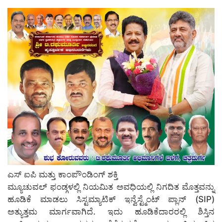
ಎಸ್ ಐಪಿ ಮತ್ತು ಕಾಂಪೌಂಡಿಂಗ್ ಶಕ್ತಿ
ಮ್ಯೂಚುವಲ್ ಫಂಡ್ಗಳಲ್ಲಿ ನಿಯಮಿತ ಅವಧಿಯಲ್ಲಿ ನಿಗದಿತ ಮೊತ್ತವನ್ನು
ಹೂಡಿಕೆ ಮಾಡಲು ಸಿಸ್ಟಮ್ಯಾಟಿಕ್ ಇನ್ವೆಸ್ಟ್ಮೆಂಟ್ ಪ್ಲಾನ್ (SIP)
ಅತ್ಯುತ್ತಮ ಮಾರ್ಗವಾಗಿದೆ. ಇದು ಹೂಡಿಕೆದಾರರಲ್ಲಿ ಶಿಸ್ತಿನ