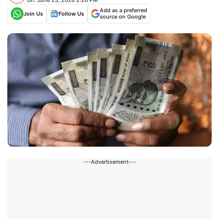
Add as a preferred
Join Us
Follow Us
source on Google
---Advertisement---