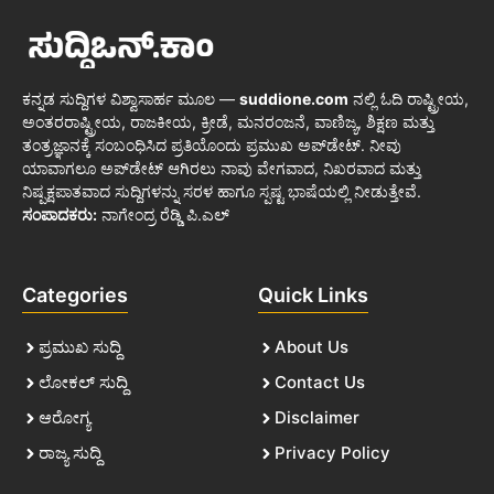
ಕನ್ನಡ ಸುದ್ದಿಗಳ ವಿಶ್ವಾಸಾರ್ಹ ಮೂಲ —
suddione.com
ನಲ್ಲಿ ಓದಿ ರಾಷ್ಟ್ರೀಯ,
ಅಂತರರಾಷ್ಟ್ರೀಯ, ರಾಜಕೀಯ, ಕ್ರೀಡೆ, ಮನರಂಜನೆ, ವಾಣಿಜ್ಯ, ಶಿಕ್ಷಣ ಮತ್ತು
ತಂತ್ರಜ್ಞಾನಕ್ಕೆ ಸಂಬಂಧಿಸಿದ ಪ್ರತಿಯೊಂದು ಪ್ರಮುಖ ಅಪ್‌ಡೇಟ್. ನೀವು
ಯಾವಾಗಲೂ ಅಪ್‌ಡೇಟ್ ಆಗಿರಲು ನಾವು ವೇಗವಾದ, ನಿಖರವಾದ ಮತ್ತು
ನಿಷ್ಪಕ್ಷಪಾತವಾದ ಸುದ್ದಿಗಳನ್ನು ಸರಳ ಹಾಗೂ ಸ್ಪಷ್ಟ ಭಾಷೆಯಲ್ಲಿ ನೀಡುತ್ತೇವೆ.
ಸಂಪಾದಕರು:
ನಾಗೇಂದ್ರ ರೆಡ್ಡಿ ಪಿ.ಎಲ್
Categories
Quick Links
ಪ್ರಮುಖ ಸುದ್ದಿ
About Us
ಲೋಕಲ್ ಸುದ್ದಿ
Contact Us
ಆರೋಗ್ಯ
Disclaimer
ರಾಜ್ಯ ಸುದ್ದಿ
Privacy Policy