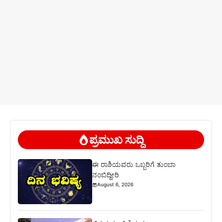
ಪ್ರಮುಖ ಸುದ್ದಿ
ಈ ರಾಶಿಯವರು ಒಬ್ಬರಿಗೆ ತುಂಬಾ
ನಂಬಿದ್ದೀರಿ
August 6, 2026