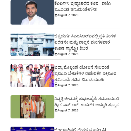
ಕೆಪಿಎಸ್‍ಸಿ ಭ್ರಷ್ಟಾಚಾರದ ಕೂಪ : ಬಿಜೆಪಿ
ಮುಖಂಡ ಹನುಮಂತೇಗೌಡ
August 7, 2026
ಚಿತ್ರದುರ್ಗ ಸಿಎಂಸಿಆರ್‍ಐನಲ್ಲಿ ಪ್ರತಿ ತಿಂಗಳ
ಎರಡನೇ ಮತ್ತು ನಾಲ್ಕನೆ ಮಂಗಳವಾರ
ಉಚಿತ ಗ್ಯಾಸ್ಟ್ರೋ ಶಿಬಿರ
August 7, 2026
ಭದ್ರಾ ಮೇಲ್ದಂಡೆ ಯೋಜನೆ ಸೇರಿದಂತೆ
ಪ್ರಮುಖ ಬೇಡಿಕೆಗಳ ಈಡೇರಿಕೆಗೆ ಶಕ್ತಿಮೀರಿ
ಶ್ರಮಿಸುವೆ: ಸಚಿವ ಟಿ.ರಘುಮೂರ್ತಿ
August 7, 2026
ನಿವೃತ್ತಿ ಜೀವನಕ್ಕೆ ಶುಭಹಾರೈಕೆ: ಸಮಾಜಮುಖಿ
ಶಿಕ್ಷಕ ಎಚ್.ಆರ್. ಶಂಕರ್‌ಗೆ ಅದ್ಧೂರಿ ಸನ್ಮಾನ
August 7, 2026
ಬೆಂಗಳೂರಿನಲ್ಲಿ ದೇಶದ ಚೊಚ್ಚಲ AI