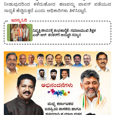
ನೀಡುವುದರಿಂದ ಕಳೆದುಹೋದ ಹಣವನ್ನು ವಾಪಸ್ ಪಡೆಯುವ
ಸಾಧ್ಯತೆ ಹೆಚ್ಚಿರುತ್ತದೆ ಎಂದು ಅಧಿಕಾರಿಗಳು ತಿಳಿಸಿದ್ದಾರೆ.
ಇದನ್ನು ಓದಿ
ನಿವೃತ್ತಿ ಜೀವನಕ್ಕೆ ಶುಭಹಾರೈಕೆ: ಸಮಾಜಮುಖಿ ಶಿಕ್ಷಕ
ಎಚ್.ಆರ್. ಶಂಕರ್‌ಗೆ ಅದ್ಧೂರಿ ಸನ್ಮಾನ