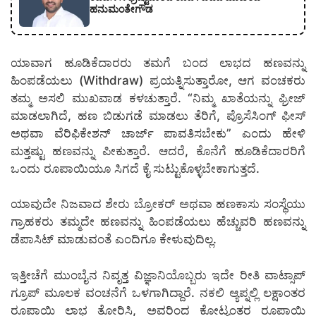
ಹನುಮಂತೇಗೌಡ
ಯಾವಾಗ ಹೂಡಿಕೆದಾರರು ತಮಗೆ ಬಂದ ಲಾಭದ ಹಣವನ್ನು
ಹಿಂಪಡೆಯಲು (Withdraw) ಪ್ರಯತ್ನಿಸುತ್ತಾರೋ, ಆಗ ವಂಚಕರು
ತಮ್ಮ ಅಸಲಿ ಮುಖವಾಡ ಕಳಚುತ್ತಾರೆ. “ನಿಮ್ಮ ಖಾತೆಯನ್ನು ಫ್ರೀಜ್
ಮಾಡಲಾಗಿದೆ, ಹಣ ಬಿಡುಗಡೆ ಮಾಡಲು ತೆರಿಗೆ, ಪ್ರೊಸೆಸಿಂಗ್ ಫೀಸ್
ಅಥವಾ ವೆರಿಫಿಕೇಶನ್ ಚಾರ್ಜ್ ಪಾವತಿಸಬೇಕು” ಎಂದು ಹೇಳಿ
ಮತ್ತಷ್ಟು ಹಣವನ್ನು ಪೀಕುತ್ತಾರೆ. ಆದರೆ, ಕೊನೆಗೆ ಹೂಡಿಕೆದಾರರಿಗೆ
ಒಂದು ರೂಪಾಯಿಯೂ ಸಿಗದೆ ಕೈ ಸುಟ್ಟುಕೊಳ್ಳಬೇಕಾಗುತ್ತದೆ.
ಯಾವುದೇ ನಿಜವಾದ ಶೇರು ಬ್ರೋಕರ್ ಅಥವಾ ಹಣಕಾಸು ಸಂಸ್ಥೆಯು
ಗ್ರಾಹಕರು ತಮ್ಮದೇ ಹಣವನ್ನು ಹಿಂಪಡೆಯಲು ಹೆಚ್ಚುವರಿ ಹಣವನ್ನು
ಡೆಪಾಸಿಟ್ ಮಾಡುವಂತೆ ಎಂದಿಗೂ ಕೇಳುವುದಿಲ್ಲ.
ಇತ್ತೀಚೆಗೆ ಮುಂಬೈನ ನಿವೃತ್ತ ವಿಜ್ಞಾನಿಯೊಬ್ಬರು ಇದೇ ರೀತಿ ವಾಟ್ಸಾಪ್
ಗ್ರೂಪ್ ಮೂಲಕ ವಂಚನೆಗೆ ಒಳಗಾಗಿದ್ದಾರೆ. ನಕಲಿ ಆ್ಯಪ್ನಲ್ಲಿ ಲಕ್ಷಾಂತರ
ರೂಪಾಯಿ ಲಾಭ ತೋರಿಸಿ, ಅವರಿಂದ ಕೋಟ್ಯಂತರ ರೂಪಾಯಿ