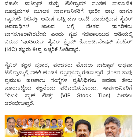
ದೆಹಲಿ: ವಾಟ್ಸಾಪ್ ಮತ್ತು ಟೆಲಿಗ್ರಾಮ್ ನಂತಹ ಸಾಮಾಜಿಕ
ಮಾಧ್ಯಮಗಳ ಮೂಲಕ ಸಾರ್ವಜನಿಕರಿಗೆ ಭಾರೀ ಲಾಭ ಹಾಗೂ
ಗ್ಯಾರಂಟಿ ರಿಟರ್ನ್ಸ್ ಆಮಿಷ ಒಡ್ಡಿ ಹಣ ಲೂಟಿ ಮಾಡುತ್ತಿರುವ ಸೈಬರ್
ಅಪರಾಧಿಗಳ ಜಾಲದ ಬಗ್ಗೆ ದೇಶದ ನಾಗರಿಕರು
ಜಾಗರೂಕರಾಗಿರಬೇಕು ಎಂದು ಗೃಹ ಸಚಿವಾಲಯದ ಅಡಿಯಲ್ಲಿ
ಬರುವ ‘ಇಂಡಿಯನ್ ಸೈಬರ್ ಕ್ರೈಮ್ ಕೋಆರ್ಡಿನೇಷನ್ ಸೆಂಟರ್’
(I4C) ತಜ್ಞರು ತೀವ್ರ ಎಚ್ಚರಿಕೆ ನೀಡಿದ್ದಾರೆ.
ಸೈಬರ್ ತಜ್ಞರ ಪ್ರಕಾರ, ವಂಚಕರು ಮೊದಲು ವಾಟ್ಸಾಪ್ ಅಥವಾ
ಟೆಲಿಗ್ರಾಮ್ನಲ್ಲಿ ನಕಲಿ ಹೂಡಿಕೆ ಗ್ರೂಪ್ಗಳನ್ನು ರಚಿಸುತ್ತಾರೆ. ನಂತರ ತಾವು
ಪ್ರಮುಖ ಹಣಕಾಸು ಸಂಸ್ಥೆಗಳ ಪ್ರತಿನಿಧಿಗಳು ಅಥವಾ ಶೇರು
ಮಾರುಕಟ್ಟೆಯ ತಜ್ಞರೆಂದು ಪರಿಚಯಿಸಿಕೊಂಡು, ಸಾರ್ವಜನಿಕರಿಗೆ
“ವಿಐಪಿ ಸ್ಟಾಕ್ ಟಿಪ್ಸ್” (VIP Stock Tips) ನೀಡಲು
ಆರಂಭಿಸುತ್ತಾರೆ.