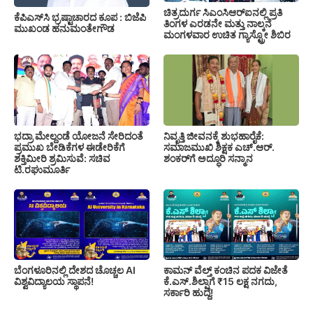
ಚಿತ್ರದುರ್ಗ ಸಿಎಂಸಿಆರ್‍ಐನಲ್ಲಿ ಪ್ರತಿ
ಕೆಪಿಎಸ್‍ಸಿ ಭ್ರಷ್ಟಾಚಾರದ ಕೂಪ : ಬಿಜೆಪಿ
ತಿಂಗಳ ಎರಡನೇ ಮತ್ತು ನಾಲ್ಕನೆ
ಮುಖಂಡ ಹನುಮಂತೇಗೌಡ
ಮಂಗಳವಾರ ಉಚಿತ ಗ್ಯಾಸ್ಟ್ರೋ ಶಿಬಿರ
ಭದ್ರಾ ಮೇಲ್ದಂಡೆ ಯೋಜನೆ ಸೇರಿದಂತೆ
ನಿವೃತ್ತಿ ಜೀವನಕ್ಕೆ ಶುಭಹಾರೈಕೆ:
ಪ್ರಮುಖ ಬೇಡಿಕೆಗಳ ಈಡೇರಿಕೆಗೆ
ಸಮಾಜಮುಖಿ ಶಿಕ್ಷಕ ಎಚ್.ಆರ್.
ಶಕ್ತಿಮೀರಿ ಶ್ರಮಿಸುವೆ: ಸಚಿವ
ಶಂಕರ್‌ಗೆ ಅದ್ಧೂರಿ ಸನ್ಮಾನ
ಟಿ.ರಘುಮೂರ್ತಿ
ಬೆಂಗಳೂರಿನಲ್ಲಿ ದೇಶದ ಚೊಚ್ಚಲ AI
ಕಾಮನ್ ವೆಲ್ತ್ ಕಂಚಿನ ಪದಕ ವಿಜೇತೆ
ವಿಶ್ವವಿದ್ಯಾಲಯ ಸ್ಥಾಪನೆ!
ಕೆ.ಎಸ್.ಶಿಲ್ಪಾಗೆ ₹15 ಲಕ್ಷ ನಗದು,
ಸರ್ಕಾರಿ ಹುದ್ದೆ!