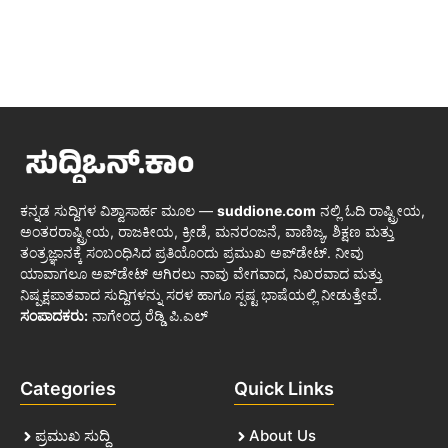
ಕನ್ನಡ ಸುದ್ದಿಗಳ ವಿಶ್ವಾಸಾರ್ಹ ಮೂಲ —
suddione.com
ನಲ್ಲಿ ಓದಿ ರಾಷ್ಟ್ರೀಯ,
ಅಂತರರಾಷ್ಟ್ರೀಯ, ರಾಜಕೀಯ, ಕ್ರೀಡೆ, ಮನರಂಜನೆ, ವಾಣಿಜ್ಯ, ಶಿಕ್ಷಣ ಮತ್ತು
ತಂತ್ರಜ್ಞಾನಕ್ಕೆ ಸಂಬಂಧಿಸಿದ ಪ್ರತಿಯೊಂದು ಪ್ರಮುಖ ಅಪ್‌ಡೇಟ್. ನೀವು
ಯಾವಾಗಲೂ ಅಪ್‌ಡೇಟ್ ಆಗಿರಲು ನಾವು ವೇಗವಾದ, ನಿಖರವಾದ ಮತ್ತು
ನಿಷ್ಪಕ್ಷಪಾತವಾದ ಸುದ್ದಿಗಳನ್ನು ಸರಳ ಹಾಗೂ ಸ್ಪಷ್ಟ ಭಾಷೆಯಲ್ಲಿ ನೀಡುತ್ತೇವೆ.
ಸಂಪಾದಕರು:
ನಾಗೇಂದ್ರ ರೆಡ್ಡಿ ಪಿ.ಎಲ್
Categories
Quick Links
ಪ್ರಮುಖ ಸುದ್ದಿ
About Us