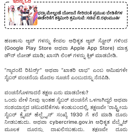
ಇದನ್ನು ಓದಿ
ಭದ್ರಾ ಮೇಲ್ದಂಡೆ ಯೋಜನೆ ಸೇರಿದಂತೆ ಪ್ರಮುಖ ಬೇಡಿಕೆಗಳ
ಈಡೇರಿಕೆಗೆ ಶಕ್ತಿಮೀರಿ ಶ್ರಮಿಸುವೆ: ಸಚಿವ ಟಿ.ರಘುಮೂರ್ತಿ
ಹಣಕಾಸು ಆ್ಯಪ್ ಗಳನ್ನು ಕೇವಲ ಅಧಿಕೃತ ಆ್ಯಪ್ ಸ್ಟೋರ್ ಗಳಿಂದ
(Google Play Store ಅಥವಾ Apple App Store) ಮಾತ್ರ
ಡೌನ್ ಲೋಡ್ ಮಾಡಿ; ಖಾಸಗಿ ಲಿಂಕ್ ಗಳನ್ನು ಕ್ಲಿಕ್ ಮಾಡಬೇಡಿ.
“ಗ್ಯಾರಂಟಿ ರಿಟರ್ನ್ಸ್” ಅಥವಾ “ಖಾತರಿ ಲಾಭ” ಎಂಬ ಆಮಿಷಗಳೇ
ಸೈಬರ್ ವಂಚನೆಯ ಮೊದಲ ಸೂಚನೆ ಎಂಬುದನ್ನು ನೆನಪಿಡಿ.
ವಂಚನೆಗೊಳಗಾದರೆ ತಕ್ಷಣ ಏನು ಮಾಡಬೇಕು?
ಒಂದು ವೇಳೆ ನೀವು ಇಂತಹ ಸೈಬರ್ ವಂಚನೆಗೆ ಒಳಗಾಗಿದ್ದರೆ ಅಥವಾ
ಸಂಶಯಾಸ್ಪದ ಚಟುವಟಿಕೆಗಳು ಕಂಡುಬಂದಲ್ಲಿ, ತಕ್ಷಣವೇ ‘ರಾಷ್ಟ್ರೀಯ
ಸೈಬರ್ ಕ್ರೈಮ್ ಹೆಲ್ಪ್ಲೈನ್’ ಸಂಖ್ಯೆ 1930 ಗೆ ಕರೆ ಮಾಡಿ ದೂರು
ನೀಡಬಹುದು. ಅಥವಾ cybercrime.gov.in ಅಧಿಕೃತ ವೆಬ್ಸೈಟ್
ಮೂಲಕ ದೂರನ್ನು ದಾಖಲಿಸಬಹುದು. ತಕ್ಷಣವೇ ದೂರು