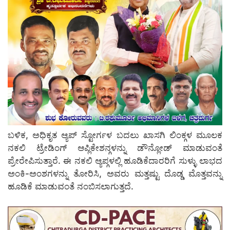
ಬಳಿಕ, ಅಧಿಕೃತ ಆ್ಯಪ್ ಸ್ಟೋರ್ಗಳ ಬದಲು ಖಾಸಗಿ ಲಿಂಕ್ಗಳ ಮೂಲಕ
ನಕಲಿ ಟ್ರೇಡಿಂಗ್ ಆಪ್ಲಿಕೇಶನ್ಗಳನ್ನು ಡೌನ್ಲೋಡ್ ಮಾಡುವಂತೆ
ಪ್ರೇರೇಪಿಸುತ್ತಾರೆ. ಈ ನಕಲಿ ಆ್ಯಪ್ಗಳಲ್ಲಿ ಹೂಡಿಕೆದಾರರಿಗೆ ಸುಳ್ಳು ಲಾಭದ
ಅಂಕಿ-ಅಂಶಗಳನ್ನು ತೋರಿಸಿ, ಅವರು ಮತ್ತಷ್ಟು ದೊಡ್ಡ ಮೊತ್ತವನ್ನು
ಹೂಡಿಕೆ ಮಾಡುವಂತೆ ನಂಬಿಸಲಾಗುತ್ತದೆ.