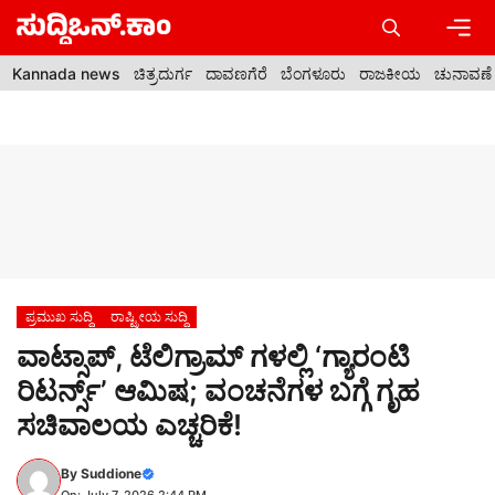
Skip
to
content
Men
Kannada news
ಚಿತ್ರದುರ್ಗ
ದಾವಣಗೆರೆ
ಬೆಂಗಳೂರು
ರಾಜಕೀಯ
ಚುನಾವಣೆ
ಪ್ರಮುಖ ಸುದ್ದಿ
ರಾಷ್ಟ್ರೀಯ ಸುದ್ದಿ
ವಾಟ್ಸಾಪ್, ಟೆಲಿಗ್ರಾಮ್ ಗಳಲ್ಲಿ ‘ಗ್ಯಾರಂಟಿ
ರಿಟರ್ನ್ಸ್’ ಆಮಿಷ; ವಂಚನೆಗಳ ಬಗ್ಗೆ ಗೃಹ
ಸಚಿವಾಲಯ ಎಚ್ಚರಿಕೆ!
By
Suddione
On: July 7, 2026 2:44 PM