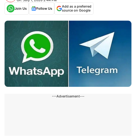
Add as a preferred
Join Us
Follow Us
source on Google
---Advertisement---