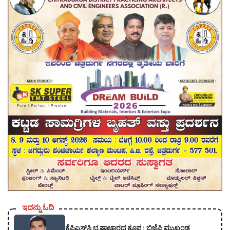
ಇದನ್ನು ಓದಿ
ಕೆಪಿಎಸ್‍ಸಿ ಭ್ರಷ್ಟಾಚಾರದ ಕೂಪ : ಬಿಜೆಪಿ ಮುಖಂಡ