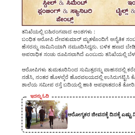
ತನಿಖೆಯಲ್ಲಿ ಬಹಿರಂಗವಾದ ಅಂಶಗಳು :
ಬಂಧಿತ ಆರೋಪಿ ದೇವಕುಮಾರ್ ಮೃತಳೊಂದಿಗೆ ಅನೈತಿಕ ಸಂಬಂಧ ಹ
ಹೆಸರನ್ನು ನಾಮಿನಿಯಾಗಿ ನಮೂದಿಸಿದ್ದನು. ಬಳಿಕ ಹಣದ ಬೇಡ
ಅಪರಾಧಿಕ ಸಂಚು ರೂಪಿಸಲಾಗಿದೆ ಎಂಬುದು ತನಿಖೆಯಲ್ಲಿ ಬೆಳಕ
ಆರೋಪಿಗಳು ತುಮಕೂರಿನಿಂದ ಸುಮಿತ್ರರನ್ನು ವಾಹನದಲ್ಲಿ ಕರೆ
ನಡೆಸಿ, ನಂತರ ಹೊಳಲ್ಕೆರೆ ಹೊರವಲಯದಲ್ಲಿ ಉಸಿರುಗಟ್ಟಿಸಿ ಕೊಲ
ಶಾಲೆಯ ಸಮೀಪ
ರಸ್ತೆ ಬದಿಯಲ್ಲಿ ಹಾಕಿ ಅಪಘಾತದಂತೆ ತೋರ
ಇದನ್ನು ಓದಿ
ಆರೋಗ್ಯಕರ ಜೀವನಕ್ಕೆ ದಿನಕ್ಕೆ ಎಷ್ಟ