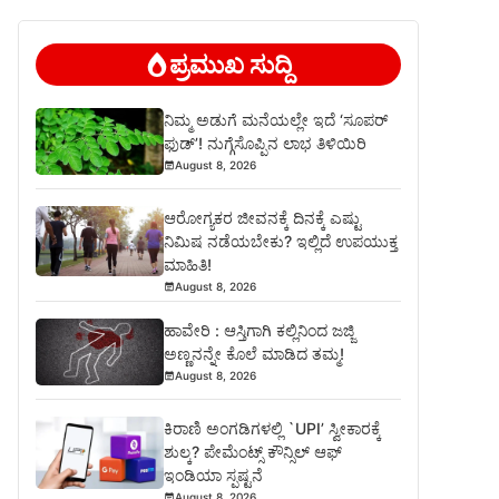
ಪ್ರಮುಖ ಸುದ್ದಿ
ನಿಮ್ಮ ಅಡುಗೆ ಮನೆಯಲ್ಲೇ ಇದೆ ‘ಸೂಪರ್
ಫುಡ್’! ನುಗ್ಗೆಸೊಪ್ಪಿನ ಲಾಭ ತಿಳಿಯಿರಿ
August 8, 2026
ಆರೋಗ್ಯಕರ ಜೀವನಕ್ಕೆ ದಿನಕ್ಕೆ ಎಷ್ಟು
ನಿಮಿಷ ನಡೆಯಬೇಕು? ಇಲ್ಲಿದೆ ಉಪಯುಕ್ತ
ಮಾಹಿತಿ!
August 8, 2026
ಹಾವೇರಿ : ಆಸ್ತಿಗಾಗಿ ಕಲ್ಲಿನಿಂದ ಜಜ್ಜಿ
ಅಣ್ಣನನ್ನೇ ಕೊಲೆ ಮಾಡಿದ ತಮ್ಮ!
August 8, 2026
ಕಿರಾಣಿ ಅಂಗಡಿಗಳಲ್ಲಿ `UPI’ ಸ್ವೀಕಾರಕ್ಕೆ
ಶುಲ್ಕ? ಪೇಮೆಂಟ್ಸ್ ಕೌನ್ಸಿಲ್ ಆಫ್
ಇಂಡಿಯಾ ಸ್ಪಷ್ಟನೆ
August 8, 2026