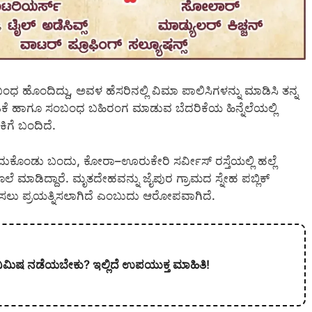
ೊಂದಿದ್ದು, ಅವಳ ಹೆಸರಿನಲ್ಲಿ ವಿಮಾ ಪಾಲಿಸಿಗಳನ್ನು ಮಾಡಿಸಿ ತನ್ನ
ಿಕೆ ಹಾಗೂ ಸಂಬಂಧ ಬಹಿರಂಗ ಮಾಡುವ ಬೆದರಿಕೆಯ ಹಿನ್ನೆಲೆಯಲ್ಲಿ
ಿಗೆ ಬಂದಿದೆ.
ದುಕೊಂಡು ಬಂದು, ಕೋರಾ–ಊರುಕೇರಿ ಸರ್ವೀಸ್ ರಸ್ತೆಯಲ್ಲಿ ಹಲ್ಲೆ
ೆ ಮಾಡಿದ್ದಾರೆ. ಮೃತದೇಹವನ್ನು ಜೈಪುರ ಗ್ರಾಮದ ಸ್ನೇಹ ಪಬ್ಲಿಕ್
ಿಸಲು ಪ್ರಯತ್ನಿಸಲಾಗಿದೆ ಎಂಬುದು ಆರೋಪವಾಗಿದೆ.
ು ನಿಮಿಷ ನಡೆಯಬೇಕು? ಇಲ್ಲಿದೆ ಉಪಯುಕ್ತ ಮಾಹಿತಿ!