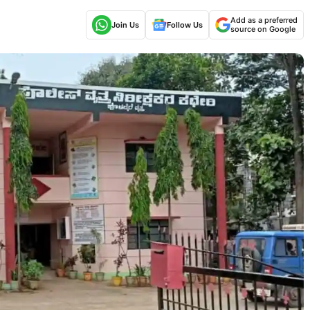
Add as a preferred
Join Us
Follow Us
source on Google