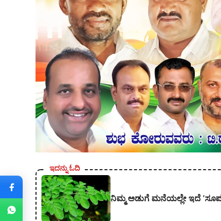
ಇದನ್ನು ಓದಿ
ನಿಮ್ಮ ಅಡುಗೆ ಮನೆಯಲ್ಲೇ ಇದೆ ‘ಸೂಪರ್