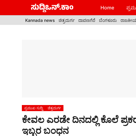
Skip
Home
ಪ್ರಮು
to
content
Kannada news
ಚಿತ್ರದುರ್ಗ
ದಾವಣಗೆರೆ
ಬೆಂಗಳೂರು
ರಾಜಕೀ
ಪ್ರಮುಖ ಸುದ್ದಿ
ಚಿತ್ರದುರ್ಗ
ಕೇವಲ ಎರಡೇ ದಿನದಲ್ಲಿ ಕೊಲೆ ಪ್ರ
ಇಬ್ಬರ ಬಂಧನ