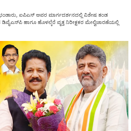
ರ್ ಭಂಡಾರು, ಐಪಿಎಸ್ ಅವರ ಮಾರ್ಗದರ್ಶನದಲ್ಲಿ ವಿಶೇಷ ತಂಡ
ೈಎಸ್‌ಪಿ ಹಾಗೂ ಹೊಳಲ್ಕೆರೆ ವೃತ್ತ ನಿರೀಕ್ಷಕರ ಮೇಲ್ವಿಚಾರಣೆಯಲ್ಲಿ