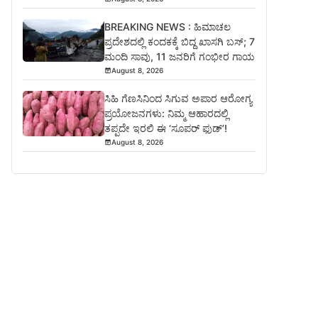
BREAKING NEWS : ಹಿಮಾಚಲ
ಪ್ರದೇಶದಲ್ಲಿ ಕಂದಕಕ್ಕೆ ಬಿದ್ದ ಖಾಸಗಿ ಬಸ್; 7
ಮಂದಿ ಸಾವು, 11 ಜನರಿಗೆ ಗಂಭೀರ ಗಾಯ
August 8, 2026
ಸಿಹಿ ಗೆಣಸಿನಿಂದ ಸಿಗುವ ಅಪಾರ ಆರೋಗ್ಯ
ಪ್ರಯೋಜನಗಳು: ನಿಮ್ಮ ಆಹಾರದಲ್ಲಿ
ತಪ್ಪದೇ ಇರಲಿ ಈ ‘ಸೂಪರ್ ಫುಡ್’!
August 8, 2026