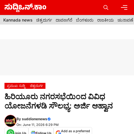
Skip
to
content
Men
Kannada news
ಚಿತ್ರದುರ್ಗ
ದಾವಣಗೆರೆ
ಬೆಂಗಳೂರು
ರಾಜಕೀಯ
ಚುನಾವಣೆ
ಪ್ರಮುಖ ಸುದ್ದಿ
ಚಿತ್ರದುರ್ಗ
ಹಿರಿಯೂರು ನಗರಸಭೆಯಿಂದ ವಿವಿಧ
ಯೋಜನೆಗಳಡಿ ಸೌಲಭ್ಯ: ಅರ್ಜಿ ಆಹ್ವಾನ
By
suddionenews
On: June 11, 2026 6:29 PM
Add as a preferred
Join Us
Follow Us