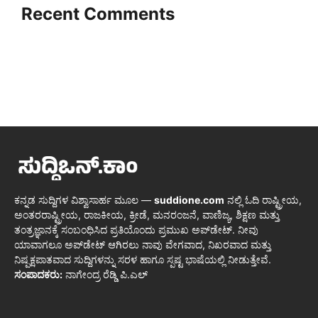
Recent Comments
ಕನ್ನಡ ಸುದ್ದಿಗಳ ವಿಶ್ವಾಸಾರ್ಹ ಮೂಲ —
suddione.com
ನಲ್ಲಿ ಓದಿ ರಾಷ್ಟ್ರೀಯ,
ಅಂತರರಾಷ್ಟ್ರೀಯ, ರಾಜಕೀಯ, ಕ್ರೀಡೆ, ಮನರಂಜನೆ, ವಾಣಿಜ್ಯ, ಶಿಕ್ಷಣ ಮತ್ತು
ತಂತ್ರಜ್ಞಾನಕ್ಕೆ ಸಂಬಂಧಿಸಿದ ಪ್ರತಿಯೊಂದು ಪ್ರಮುಖ ಅಪ್‌ಡೇಟ್. ನೀವು
ಯಾವಾಗಲೂ ಅಪ್‌ಡೇಟ್ ಆಗಿರಲು ನಾವು ವೇಗವಾದ, ನಿಖರವಾದ ಮತ್ತು
ನಿಷ್ಪಕ್ಷಪಾತವಾದ ಸುದ್ದಿಗಳನ್ನು ಸರಳ ಹಾಗೂ ಸ್ಪಷ್ಟ ಭಾಷೆಯಲ್ಲಿ ನೀಡುತ್ತೇವೆ.
ಸಂಪಾದಕರು:
ನಾಗೇಂದ್ರ ರೆಡ್ಡಿ ಪಿ.ಎಲ್