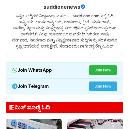
suddionenews
ಕನ್ನಡ ಸುದ್ದಿಗಳ ವಿಶ್ವಾಸಾರ್ಹ ಮೂಲ — suddione.com ನಲ್ಲಿ ಓದಿ
ರಾಷ್ಟ್ರೀಯ, ಅಂತರರಾಷ್ಟ್ರೀಯ, ರಾಜಕೀಯ, ಕ್ರೀಡೆ, ಮನರಂಜನೆ,
ವಾಣಿಜ್ಯ, ಶಿಕ್ಷಣ ಮತ್ತು ತಂತ್ರಜ್ಞಾನಕ್ಕೆ ಸಂಬಂಧಿಸಿದ ಪ್ರತಿಯೊಂದು ಪ್ರಮುಖ
ಅಪ್‌ಡೇಟ್. ನೀವು ಯಾವಾಗಲೂ ಅಪ್‌ಡೇಟ್ ಆಗಿರಲು ನಾವು
ವೇಗವಾದ, ನಿಖರವಾದ ಮತ್ತು ನಿಷ್ಪಕ್ಷಪಾತವಾದ ಸುದ್ದಿಗಳನ್ನು ಸರಳ ಹಾಗೂ
ಸ್ಪಷ್ಟ ಭಾಷೆಯಲ್ಲಿ ನೀಡುತ್ತೇವೆ. ಸಂಪಾದಕರು: ನಾಗೇಂದ್ರ ರೆಡ್ಡಿ ಪಿ.ಎಲ್
Join WhatsApp
Join Now
Join Telegram
Join Now
ಮಿಸ್ ಮಾಡ್ದೆ ಓದಿ