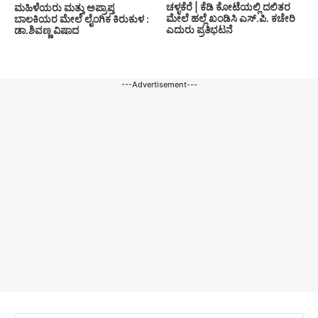
ಚಳ್ಳಕೆರೆ | ಕೆಡಿ ಕೋಟೆಯಲ್ಲಿ ದಲಿತರ
ಮಹಿಳೆಯರು ಮತ್ತು ಅಪ್ರಾಪ್ತ
ಮೇಲೆ ಹಲ್ಲೆ ಖಂಡಿಸಿ ಎಸ್.ಪಿ. ಕಚೇರಿ
ಬಾಲಕಿಯರ ಮೇಲೆ ಲೈಂಗಿಕ ಕಿರುಕುಳ :
ಎದುರು ಪ್ರತಿಭಟನೆ
ಡಾ.ಶಿವಣ್ಣ ವಿಷಾದ
---Advertisement---