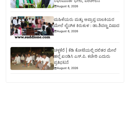
ರಘುಮೂರ್ತಿ ಭೇಟಿ, ಪರಿಶೀಲನೆ
August 8, 2026
ಮಹಿಳೆಯರು ಮತ್ತು ಅಪ್ರಾಪ್ತ ಬಾಲಕಿಯರ
ಮೇಲೆ ಲೈಂಗಿಕ ಕಿರುಕುಳ : ಡಾ.ಶಿವಣ್ಣ ವಿಷಾದ
August 8, 2026
ಚಳ್ಳಕೆರೆ | ಕೆಡಿ ಕೋಟೆಯಲ್ಲಿ ದಲಿತರ ಮೇಲೆ
ಹಲ್ಲೆ ಖಂಡಿಸಿ ಎಸ್.ಪಿ. ಕಚೇರಿ ಎದುರು
ಪ್ರತಿಭಟನೆ
August 8, 2026