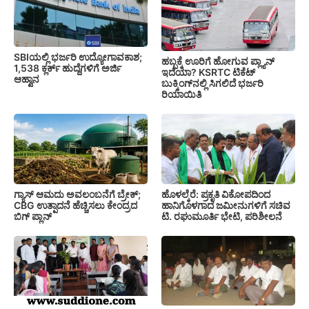
SBIಯಲ್ಲಿ ಭರ್ಜರಿ ಉದ್ಯೋಗಾವಕಾಶ;
ಹಬ್ಬಕ್ಕೆ ಊರಿಗೆ ಹೋಗುವ ಪ್ಲ್ಯಾನ್
1,538 ಕ್ಲರ್ಕ್ ಹುದ್ದೆಗಳಿಗೆ ಅರ್ಜಿ
ಇದೆಯಾ? KSRTC ಟಿಕೆಟ್
ಆಹ್ವಾನ
ಬುಕ್ಕಿಂಗ್‌ನಲ್ಲಿ ಸಿಗಲಿದೆ ಭರ್ಜರಿ
ರಿಯಾಯಿತಿ
ಗ್ಯಾಸ್ ಆಮದು ಅವಲಂಬನೆಗೆ ಬ್ರೇಕ್;
ಹೊಳಲ್ಕೆರೆ: ಪ್ರಕೃತಿ ವಿಕೋಪದಿಂದ
CBG ಉತ್ಪಾದನೆ ಹೆಚ್ಚಿಸಲು ಕೇಂದ್ರದ
ಹಾನಿಗೊಳಗಾದ ಜಮೀನುಗಳಿಗೆ ಸಚಿವ
ಬಿಗ್ ಪ್ಲಾನ್
ಟಿ. ರಘುಮೂರ್ತಿ ಭೇಟಿ, ಪರಿಶೀಲನೆ