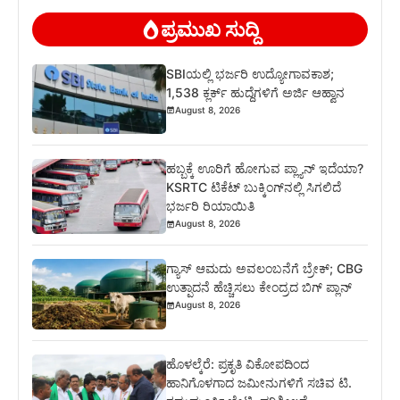
ಪ್ರಮುಖ ಸುದ್ದಿ
SBIಯಲ್ಲಿ ಭರ್ಜರಿ ಉದ್ಯೋಗಾವಕಾಶ;
1,538 ಕ್ಲರ್ಕ್ ಹುದ್ದೆಗಳಿಗೆ ಅರ್ಜಿ ಆಹ್ವಾನ
August 8, 2026
ಹಬ್ಬಕ್ಕೆ ಊರಿಗೆ ಹೋಗುವ ಪ್ಲ್ಯಾನ್ ಇದೆಯಾ?
KSRTC ಟಿಕೆಟ್ ಬುಕ್ಕಿಂಗ್‌ನಲ್ಲಿ ಸಿಗಲಿದೆ
ಭರ್ಜರಿ ರಿಯಾಯಿತಿ
August 8, 2026
ಗ್ಯಾಸ್ ಆಮದು ಅವಲಂಬನೆಗೆ ಬ್ರೇಕ್; CBG
ಉತ್ಪಾದನೆ ಹೆಚ್ಚಿಸಲು ಕೇಂದ್ರದ ಬಿಗ್ ಪ್ಲಾನ್
August 8, 2026
ಹೊಳಲ್ಕೆರೆ: ಪ್ರಕೃತಿ ವಿಕೋಪದಿಂದ
ಹಾನಿಗೊಳಗಾದ ಜಮೀನುಗಳಿಗೆ ಸಚಿವ ಟಿ.