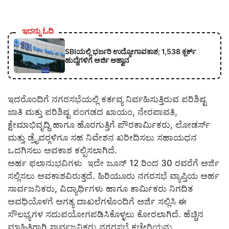
ಇದನ್ನು ಓದಿ
SBIಯಲ್ಲಿ ಭರ್ಜರಿ ಉದ್ಯೋಗಾವಕಾಶ; 1,538 ಕ್ಲರ್ಕ್
ಹುದ್ದೆಗಳಿಗೆ ಅರ್ಜಿ ಆಹ್ವಾನ
ಇದರೊಂದಿಗೆ ನಗರಸಭೆಯಲ್ಲಿ ಕರ್ತವ್ಯ ನಿರ್ವಹಿಸುತ್ತಿರುವ ಪರಿಶಿಷ್ಟ
ಜಾತಿ ಮತ್ತು ಪರಿಶಿಷ್ಟ ಪಂಗಡದ ಖಾಯಂ, ನೇರಪಾವತಿ,
ಕ್ಷೇಮಾಭಿವೃದ್ಧಿ ಹಾಗೂ ಹೊರಗುತ್ತಿಗೆ ಪೌರಕಾರ್ಮಿಕರು, ಲೋಡರ್ಸ್
ಮತ್ತು ಡ್ರೈವರ್‍ಗಳಿಗೂ ಸಹ ನಿವೇಶನ ಖರೀದಿಸಲು ಸಹಾಯಧನ
ಒದಗಿಸಲು ಅವಕಾಶ ಕಲ್ಪಿಸಲಾಗಿದೆ.
ಅರ್ಹ ಫಲಾನುಭವಿಗಳು ಇದೇ ಜೂನ್ 12 ರಿಂದ 30 ರವರೆಗೆ ಅರ್ಜಿ
ಸಲ್ಲಿಸಲು ಅವಕಾಶವಿರುತ್ತದೆ. ಹಿರಿಯೂರು ನಗರಸಭೆ ವ್ಯಾಪ್ತಿಯ ಅರ್ಹ
ಸಾರ್ವಜನಿಕರು, ವಿದ್ಯಾರ್ಥಿಗಳು ಹಾಗೂ ಕಾರ್ಮಿಕರು ನಿಗದಿತ
ಅವಧಿಯೊಳಗೆ ಅಗತ್ಯ ದಾಖಲೆಗಳೊಂದಿಗೆ ಅರ್ಜಿ ಸಲ್ಲಿಸಿ ಈ
ಸೌಲಭ್ಯಗಳ ಸದುಪಯೋಗಪಡಿಸಿಕೊಳ್ಳಲು ಕೋರಲಾಗಿದೆ. ಹೆಚ್ಚಿನ
ಮಾಹಿತಿಗಾಗಿ ಸಾರ್ವಜನಿಕರು ನಗರಸಭೆ ಕಚೇರಿಯನ್ನು