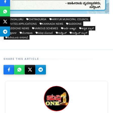
BENGALURU
CHITRADURGA
HIRIYUR MUNICIPAL COUNCIL
INVITES APPLICATIONS
KANNADA NEWS
SUDDIONE
SUDDIONE NEWS
VARIOUS SCHEMES
ಅರ್ಜಿ ಆಹ್ವಾನ
ಕನ್ನಡ ನ್ಯೂಸ್
ಚಿತ್ರದುರ್ಗ
ಬೆಂಗಳೂರು
ವಿವಿಧ ಯೋಜನೆ
ಸುದ್ದಿಒನ್
ಸುದ್ದಿಒನ್ ನ್ಯೂಸ್
ಹಿರಿಯೂರು ನಗರಸಭೆ
SHARE THIS ARTICLE