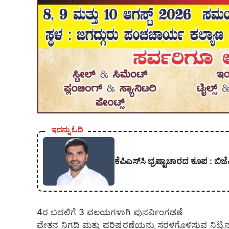
ಇದನ್ನು ಓದಿ
ಕೆಪಿಎಸ್‍ಸಿ ಭ್ರಷ್ಟಾಚಾರದ ಕೂಪ :
4ರ ಬದಲಿಗೆ 3 ವಲಯಗಳಾಗಿ ಪುನರ್ವಿಂಗಡಣೆ
ವೇತನ ನಿಗದಿ ಮತ್ತು ಪರಿಷ್ಕರಣೆಯನ್ನು ಸರಳಗೊಳಿಸುವ ನಿಟ್ಟಿ