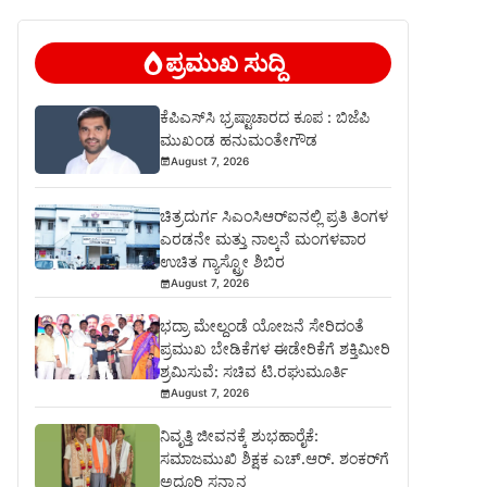
ಪ್ರಮುಖ ಸುದ್ದಿ
ಕೆಪಿಎಸ್‍ಸಿ ಭ್ರಷ್ಟಾಚಾರದ ಕೂಪ : ಬಿಜೆಪಿ
ಮುಖಂಡ ಹನುಮಂತೇಗೌಡ
August 7, 2026
ಚಿತ್ರದುರ್ಗ ಸಿಎಂಸಿಆರ್‍ಐನಲ್ಲಿ ಪ್ರತಿ ತಿಂಗಳ
ಎರಡನೇ ಮತ್ತು ನಾಲ್ಕನೆ ಮಂಗಳವಾರ
ಉಚಿತ ಗ್ಯಾಸ್ಟ್ರೋ ಶಿಬಿರ
August 7, 2026
ಭದ್ರಾ ಮೇಲ್ದಂಡೆ ಯೋಜನೆ ಸೇರಿದಂತೆ
ಪ್ರಮುಖ ಬೇಡಿಕೆಗಳ ಈಡೇರಿಕೆಗೆ ಶಕ್ತಿಮೀರಿ
ಶ್ರಮಿಸುವೆ: ಸಚಿವ ಟಿ.ರಘುಮೂರ್ತಿ
August 7, 2026
ನಿವೃತ್ತಿ ಜೀವನಕ್ಕೆ ಶುಭಹಾರೈಕೆ:
ಸಮಾಜಮುಖಿ ಶಿಕ್ಷಕ ಎಚ್.ಆರ್. ಶಂಕರ್‌ಗೆ
ಅದ್ಧೂರಿ ಸನ್ಮಾನ