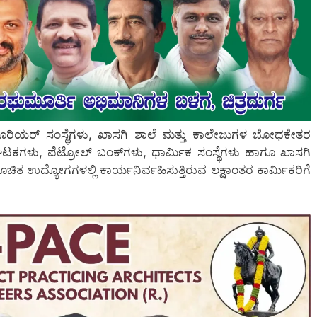
ಕೊರಿಯರ್ ಸಂಸ್ಥೆಗಳು, ಖಾಸಗಿ ಶಾಲೆ ಮತ್ತು ಕಾಲೇಜುಗಳ ಬೋಧಕೇತರ
ಾ ಘಟಕಗಳು, ಪೆಟ್ರೋಲ್ ಬಂಕ್‌ಗಳು, ಧಾರ್ಮಿಕ ಸಂಸ್ಥೆಗಳು ಹಾಗೂ ಖಾಸಗಿ
ಚಿತ ಉದ್ಯೋಗಗಳಲ್ಲಿ ಕಾರ್ಯನಿರ್ವಹಿಸುತ್ತಿರುವ ಲಕ್ಷಾಂತರ ಕಾರ್ಮಿಕರಿಗೆ