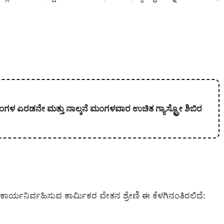
ತಿ ತಿಂಗಳ ಎರಡನೇ ಮತ್ತು ನಾಲ್ಕನೆ ಮಂಗಳವಾರ ಉಚಿತ ಗ್ಯಾಸ್ಟ್ರೋ ಶಿಬಿರ
್ಯನಿರ್ವಹಿಸುವ ಕಾರ್ಮಿಕರ ವೇತನ ಶ್ರೇಣಿ ಈ ಕೆಳಗಿನಂತಿರಲಿದೆ: