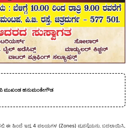
 ಬಿಜೆಪಿ ಮುಖಂಡ ಹನುಮಂತೇಗೌಡ
ನಲ್ಲಿ ಈ ಹಿಂದೆ ಇದ್ದ 4 ವಲಯಗಳ (Zones) ವ್ಯವಸ್ಥೆಯನ್ನು ಬದಲಾಯಿಸಿ,