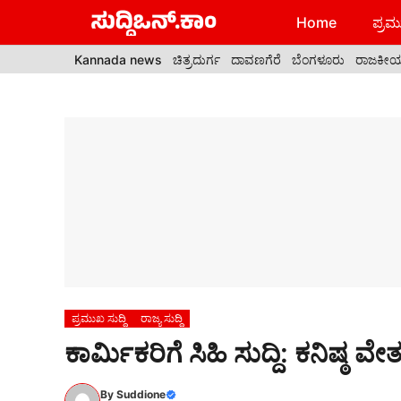
Skip
Home
ಪ್ರಮು
to
content
Kannada news
ಚಿತ್ರದುರ್ಗ
ದಾವಣಗೆರೆ
ಬೆಂಗಳೂರು
ರಾಜಕೀ
ಪ್ರಮುಖ ಸುದ್ದಿ
ರಾಜ್ಯ ಸುದ್ದಿ
ಕಾರ್ಮಿಕರಿಗೆ ಸಿಹಿ ಸುದ್ದಿ: ಕನಿಷ್ಠ 
By
Suddione