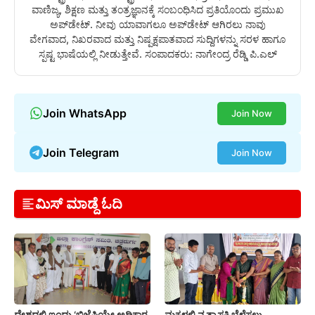
ವಾಣಿಜ್ಯ, ಶಿಕ್ಷಣ ಮತ್ತು ತಂತ್ರಜ್ಞಾನಕ್ಕೆ ಸಂಬಂಧಿಸಿದ ಪ್ರತಿಯೊಂದು ಪ್ರಮುಖ
ಅಪ್‌ಡೇಟ್. ನೀವು ಯಾವಾಗಲೂ ಅಪ್‌ಡೇಟ್ ಆಗಿರಲು ನಾವು
ವೇಗವಾದ, ನಿಖರವಾದ ಮತ್ತು ನಿಷ್ಪಕ್ಷಪಾತವಾದ ಸುದ್ದಿಗಳನ್ನು ಸರಳ ಹಾಗೂ
ಸ್ಪಷ್ಟ ಭಾಷೆಯಲ್ಲಿ ನೀಡುತ್ತೇವೆ. ಸಂಪಾದಕರು: ನಾಗೇಂದ್ರ ರೆಡ್ಡಿ ಪಿ.ಎಲ್
Join WhatsApp
Join Now
Join Telegram
Join Now
ಮಿಸ್ ಮಾಡ್ದೆ ಓದಿ
ದೇಶದಲ್ಲಿ ಇಂದು ‘ಬಿಜೆಪಿಯೇ ಅಧಿಕಾರ
ಮಕ್ಕಳಲ್ಲಿ ನೃತ್ಯಾಸಕ್ತಿ ಬೆಳೆಸಲು