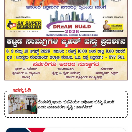
ಇದನ್ನು ಓದಿ
ದೇಶದಲ್ಲಿ ಇಂದು ‘ಬಿಜೆಪಿಯೇ ಅಧಿಕಾರ ಬಿಟ್ಟು ತೊಲಗಿ’
ಎಂಬ ವಾತಾವರಣ ಸೃಷ್ಟಿ : ತಾಜ್‌ಪೀರ್