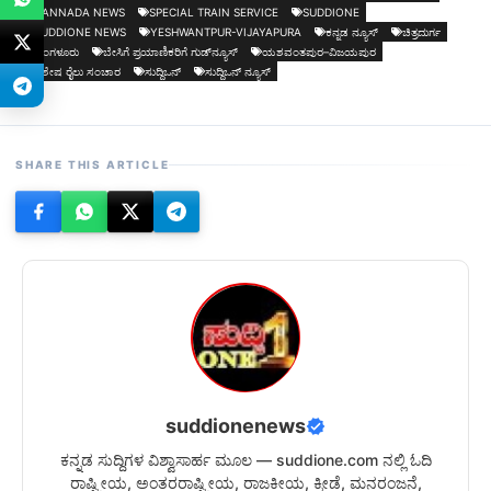
KANNADA NEWS
SPECIAL TRAIN SERVICE
SUDDIONE
SUDDIONE NEWS
YESHWANTPUR-VIJAYAPURA
ಕನ್ನಡ ನ್ಯೂಸ್
ಚಿತ್ರದುರ್ಗ
ಬೆಂಗಳೂರು
ಬೇಸಿಗೆ ಪ್ರಯಾಣಿಕರಿಗೆ ಗುಡ್‌ನ್ಯೂಸ್
ಯಶವಂತಪುರ–ವಿಜಯಪುರ
ವಿಶೇಷ ರೈಲು ಸಂಚಾರ
ಸುದ್ದಿಒನ್
ಸುದ್ದಿಒನ್ ನ್ಯೂಸ್
SHARE THIS ARTICLE
suddionenews
ಕನ್ನಡ ಸುದ್ದಿಗಳ ವಿಶ್ವಾಸಾರ್ಹ ಮೂಲ — suddione.com ನಲ್ಲಿ ಓದಿ
ರಾಷ್ಟ್ರೀಯ, ಅಂತರರಾಷ್ಟ್ರೀಯ, ರಾಜಕೀಯ, ಕ್ರೀಡೆ, ಮನರಂಜನೆ,