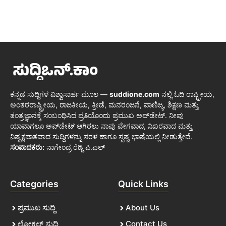
ಕನ್ನಡ ಸುದ್ದಿಗಳ ವಿಶ್ವಾಸಾರ್ಹ ಮೂಲ —
suddione.com
ನಲ್ಲಿ ಓದಿ ರಾಷ್ಟ್ರೀಯ,
ಅಂತರರಾಷ್ಟ್ರೀಯ, ರಾಜಕೀಯ, ಕ್ರೀಡೆ, ಮನರಂಜನೆ, ವಾಣಿಜ್ಯ, ಶಿಕ್ಷಣ ಮತ್ತು
ತಂತ್ರಜ್ಞಾನಕ್ಕೆ ಸಂಬಂಧಿಸಿದ ಪ್ರತಿಯೊಂದು ಪ್ರಮುಖ ಅಪ್‌ಡೇಟ್. ನೀವು
ಯಾವಾಗಲೂ ಅಪ್‌ಡೇಟ್ ಆಗಿರಲು ನಾವು ವೇಗವಾದ, ನಿಖರವಾದ ಮತ್ತು
ನಿಷ್ಪಕ್ಷಪಾತವಾದ ಸುದ್ದಿಗಳನ್ನು ಸರಳ ಹಾಗೂ ಸ್ಪಷ್ಟ ಭಾಷೆಯಲ್ಲಿ ನೀಡುತ್ತೇವೆ.
ಸಂಪಾದಕರು:
ನಾಗೇಂದ್ರ ರೆಡ್ಡಿ ಪಿ.ಎಲ್
Categories
Quick Links
ಪ್ರಮುಖ ಸುದ್ದಿ
About Us
ಲೋಕಲ್ ಸುದ್ದಿ
Contact Us