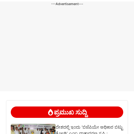
---Advertisement---
ಪ್ರಮುಖ ಸುದ್ದಿ
ದೇಶದಲ್ಲಿ ಇಂದು ‘ಬಿಜೆಪಿಯೇ ಅಧಿಕಾರ ಬಿಟ್ಟು
ತೊಲಗಿ’ ಎಂಬ ವಾತಾವರಣ ಸೃಷ್ಟಿ :