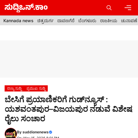
Skip
to
content
Men
Kannada news
ಚಿತ್ರದುರ್ಗ
ದಾವಣಗೆರೆ
ಬೆಂಗಳೂರು
ರಾಜಕೀಯ
ಚುನಾವಣೆ
ರಾಜ್ಯ ಸುದ್ದಿ
ಪ್ರಮುಖ ಸುದ್ದಿ
ಬೇಸಿಗೆ ಪ್ರಯಾಣಿಕರಿಗೆ ಗುಡ್‌ನ್ಯೂಸ್ :
ಯಶವಂತಪುರ–ವಿಜಯಪುರ ನಡುವೆ ವಿಶೇಷ
ರೈಲು ಸಂಚಾರ
By
suddionenews
On: May 15, 2026 8:01 PM