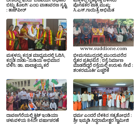
ಬಿಟ್ಟು ತೊಲಗಿ’ ಎಂಬ ವಾತಾವರಣ ಸೃಷ್ಟಿ
ಪೋಷಕರ ಪಾತ್ರ ಮುಖ್ಯ:
: ತಾಜ್‌ಪೀರ್
ಸಿ.ಎಸ್.ಗಾಯಿತ್ರಿ ಅಭಿಮತ
ಮಕ್ಕಳನ್ನು ಕನ್ನಡ ಮಾಧ್ಯಮದಲ್ಲಿ ಓದಿಸಿ,
ಭೀಮಸಮುದ್ರದಲ್ಲಿ ಮುಂದುವರೆದ
ಕನ್ನಡ ನಾಡು-ನುಡಿಯ ಅಭಿಮಾನ
ರೈತರ ಪ್ರತಿಭಟನೆ ; ರಸ್ತೆ ನಿರ್ಮಾಣ
ಬೆಳೆಸಿ: ಡಾ. ಪಾಲಾಕ್ಷಯ್ಯ ಕರೆ
ಮಾಡದಿದ್ದರೆ ರಸ್ತೆಯಲ್ಲಿ ಉರುಳು ಸೇವೆ :
ಶಂಕರಮೂರ್ತಿ ಎಚ್ಚರಿಕೆ
ದಾವಣಗೆರೆಯಲ್ಲಿ ಕ್ವಿಟ್ ಇಂಡಿಯಾ
ಧರ್ಮ ಎಂದರೆ ಬೆಳಕಿನ ಸತ್ಯಶೋಧನೆ :
ಚಳುವಳಿಯ 84ನೇ ವರ್ಷಾಚರಣೆ
ಶ್ರೀ ಇಮ್ಮಡಿ ಸಿದ್ಧರಾಮೇಶ್ವರ ಸ್ವಾಮೀಜಿ