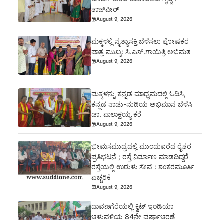
ತಾಜ್‌ಪೀರ್
August 9, 2026
ಮಕ್ಕಳಲ್ಲಿ ನೃತ್ಯಾಸಕ್ತಿ ಬೆಳೆಸಲು ಪೋಷಕರ
ಪಾತ್ರ ಮುಖ್ಯ: ಸಿ.ಎಸ್.ಗಾಯಿತ್ರಿ ಅಭಿಮತ
August 9, 2026
ಮಕ್ಕಳನ್ನು ಕನ್ನಡ ಮಾಧ್ಯಮದಲ್ಲಿ ಓದಿಸಿ,
ಕನ್ನಡ ನಾಡು-ನುಡಿಯ ಅಭಿಮಾನ ಬೆಳೆಸಿ:
ಡಾ. ಪಾಲಾಕ್ಷಯ್ಯ ಕರೆ
August 9, 2026
ಭೀಮಸಮುದ್ರದಲ್ಲಿ ಮುಂದುವರೆದ ರೈತರ
ಪ್ರತಿಭಟನೆ ; ರಸ್ತೆ ನಿರ್ಮಾಣ ಮಾಡದಿದ್ದರೆ
ರಸ್ತೆಯಲ್ಲಿ ಉರುಳು ಸೇವೆ : ಶಂಕರಮೂರ್ತಿ
ಎಚ್ಚರಿಕೆ
August 9, 2026
ದಾವಣಗೆರೆಯಲ್ಲಿ ಕ್ವಿಟ್ ಇಂಡಿಯಾ
ಚಳುವಳಿಯ 84ನೇ ವರ್ಷಾಚರಣೆ