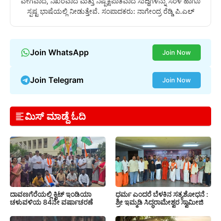
ವೇಗವಾದ, ನಿಖರವಾದ ಮತ್ತು ನಿಷ್ಪಕ್ಷಪಾತವಾದ ಸುದ್ದಿಗಳನ್ನು ಸರಳ ಹಾಗೂ
ಸ್ಪಷ್ಟ ಭಾಷೆಯಲ್ಲಿ ನೀಡುತ್ತೇವೆ. ಸಂಪಾದಕರು: ನಾಗೇಂದ್ರ ರೆಡ್ಡಿ ಪಿ.ಎಲ್
Join WhatsApp
Join Now
Join Telegram
Join Now
ಮಿಸ್ ಮಾಡ್ದೆ ಓದಿ
ದಾವಣಗೆರೆಯಲ್ಲಿ ಕ್ವಿಟ್ ಇಂಡಿಯಾ
ಧರ್ಮ ಎಂದರೆ ಬೆಳಕಿನ ಸತ್ಯಶೋಧನೆ :
ಚಳುವಳಿಯ 84ನೇ ವರ್ಷಾಚರಣೆ
ಶ್ರೀ ಇಮ್ಮಡಿ ಸಿದ್ಧರಾಮೇಶ್ವರ ಸ್ವಾಮೀಜಿ