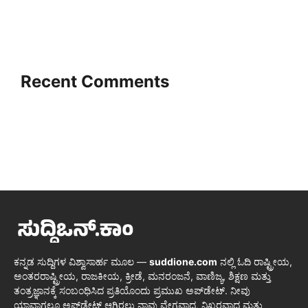
Recent Comments
ಕನ್ನಡ ಸುದ್ದಿಗಳ ವಿಶ್ವಾಸಾರ್ಹ ಮೂಲ —
suddione.com
ನಲ್ಲಿ ಓದಿ ರಾಷ್ಟ್ರೀಯ,
ಅಂತರರಾಷ್ಟ್ರೀಯ, ರಾಜಕೀಯ, ಕ್ರೀಡೆ, ಮನರಂಜನೆ, ವಾಣಿಜ್ಯ, ಶಿಕ್ಷಣ ಮತ್ತು
ತಂತ್ರಜ್ಞಾನಕ್ಕೆ ಸಂಬಂಧಿಸಿದ ಪ್ರತಿಯೊಂದು ಪ್ರಮುಖ ಅಪ್‌ಡೇಟ್. ನೀವು
ಯಾವಾಗಲೂ ಅಪ್‌ಡೇಟ್ ಆಗಿರಲು ನಾವು ವೇಗವಾದ, ನಿಖರವಾದ ಮತ್ತು