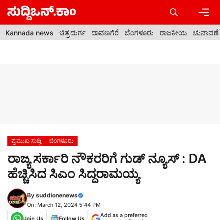
Skip
to
content
Men
Kannada news
ಚಿತ್ರದುರ್ಗ
ದಾವಣಗೆರೆ
ಬೆಂಗಳೂರು
ರಾಜಕೀಯ
ಚುನಾವಣೆ
ಪ್ರಮುಖ ಸುದ್ದಿ
ಬೆಂಗಳೂರು
ರಾಜ್ಯ ಸರ್ಕಾರಿ ನೌಕರರಿಗೆ ಗುಡ್ ನ್ಯೂಸ್ : DA
ಹೆಚ್ಚಿಸಿದ ಸಿಎಂ ಸಿದ್ದರಾಮಯ್ಯ
By
suddionenews
On: March 12, 2024 5:44 PM
Add as a preferred
Join Us
Follow Us