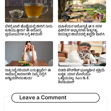
ಬೆಳಗ್ಗೆ ಖಾಲಿ ಹೊಟ್ಟೆಯಲ್ಲಿ ಜೀರಿಗೆ ನೀರು
ಮಹಿಳೆಯರ ಆರೋಗ್ಯಕ್ಕೆ ಈ 9 ಸರಳ
ಕುಡಿಯುತ್ತೀರಾ? ಈ ಆರೋಗ್ಯ
ಫಿಟ್‌ನೆಸ್‌ ಅಭ್ಯಾಸಗಳು ಅತ್ಯಗತ್ಯ:
ಪ್ರಯೋಜನಗಳ ಬಗ್ಗೆ ತಿಳಿಯಿರಿ!
ದಿನನಿತ್ಯದ ಜೀವನದಲ್ಲಿ ತಪ್ಪದೇ ಪಾಲಿಸಿ
ರಾತ್ರಿ ನಿದ್ದೆ ಸರಿಯಾಗಿ ಬರುತ್ತಿಲ್ಲವೇ? ಈ
ಬಿಡದಿ ಟೌನ್‌ಶಿಪ್‌ ಭೂಸ್ವಾಧೀನ ಪ್ರಕ್ರಿಯೆ
ಸಾಮಾನ್ಯ ಕಾರಣಗಳೇ ನಿಮ್ಮ ನಿದ್ರೆಗೆ
ಐಚ್ಛಿಕ, ಯಾರ ಮೇಲೆಯೂ
ಅಡ್ಡಿಯಾಗಿರಬಹುದು!
ಒತ್ತಾಯವಿಲ್ಲ: ಸಿಎಂ ಡಿ.ಕೆ.
ಶಿವಕುಮಾರ್
Leave a Comment