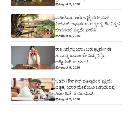
August 9, 2026
ಮಹಿಳೆಯರ ಆರೋಗ್ಯಕ್ಕೆ ಈ 9 ಸರಳ
ಫಿಟ್‌ನೆಸ್‌ ಅಭ್ಯಾಸಗಳು ಅತ್ಯಗತ್ಯ: ದಿನನಿತ್ಯದ
ಜೀವನದಲ್ಲಿ ತಪ್ಪದೇ ಪಾಲಿಸಿ
August 9, 2026
ರಾತ್ರಿ ನಿದ್ದೆ ಸರಿಯಾಗಿ ಬರುತ್ತಿಲ್ಲವೇ? ಈ
ಸಾಮಾನ್ಯ ಕಾರಣಗಳೇ ನಿಮ್ಮ ನಿದ್ರೆಗೆ
ಅಡ್ಡಿಯಾಗಿರಬಹುದು!
August 9, 2026
ಬಿಡದಿ ಟೌನ್‌ಶಿಪ್‌ ಭೂಸ್ವಾಧೀನ ಪ್ರಕ್ರಿಯೆ
ಐಚ್ಛಿಕ, ಯಾರ ಮೇಲೆಯೂ ಒತ್ತಾಯವಿಲ್ಲ:
ಸಿಎಂ ಡಿ.ಕೆ. ಶಿವಕುಮಾರ್
August 9, 2026