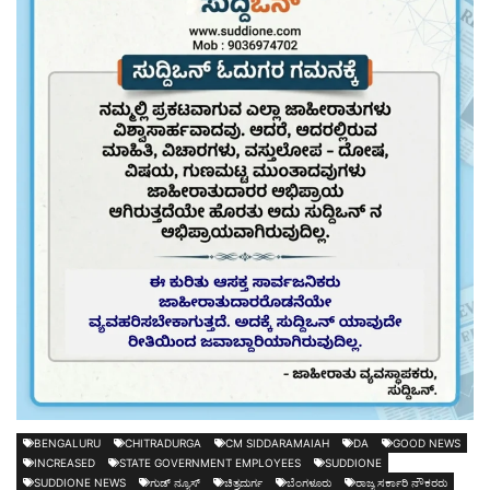
BENGALURU
CHITRADURGA
CM SIDDARAMAIAH
DA
GOOD NEWS
INCREASED
STATE GOVERNMENT EMPLOYEES
SUDDIONE
SUDDIONE NEWS
ಗುಡ್ ನ್ಯೂಸ್
ಚಿತ್ರದುರ್ಗ
ಬೆಂಗಳೂರು
ರಾಜ್ಯ ಸರ್ಕಾರಿ ನೌಕರರು