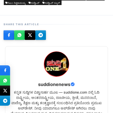
ಸಿಎಂ ಸಿದ್ದರಾಮಯ್ಯ
ಸುದ್ದಿಒನ್
ಸುದ್ದಿಒನ್ ನ್ಯೂಸ್
SHARE THIS ARTICLE
suddionenews
ಕನ್ನಡ ಸುದ್ದಿಗಳ ವಿಶ್ವಾಸಾರ್ಹ ಮೂಲ — suddione.com ನಲ್ಲಿ ಓದಿ
ರಾಷ್ಟ್ರೀಯ, ಅಂತರರಾಷ್ಟ್ರೀಯ, ರಾಜಕೀಯ, ಕ್ರೀಡೆ, ಮನರಂಜನೆ,
ವಾಣಿಜ್ಯ, ಶಿಕ್ಷಣ ಮತ್ತು ತಂತ್ರಜ್ಞಾನಕ್ಕೆ ಸಂಬಂಧಿಸಿದ ಪ್ರತಿಯೊಂದು ಪ್ರಮುಖ
ಅಪ್‌ಡೇಟ್. ನೀವು ಯಾವಾಗಲೂ ಅಪ್‌ಡೇಟ್ ಆಗಿರಲು ನಾವು