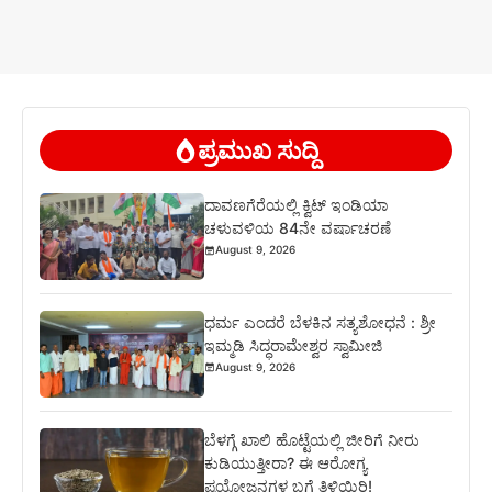
ಪ್ರಮುಖ ಸುದ್ದಿ
ದಾವಣಗೆರೆಯಲ್ಲಿ ಕ್ವಿಟ್ ಇಂಡಿಯಾ
ಚಳುವಳಿಯ 84ನೇ ವರ್ಷಾಚರಣೆ
August 9, 2026
ಧರ್ಮ ಎಂದರೆ ಬೆಳಕಿನ ಸತ್ಯಶೋಧನೆ : ಶ್ರೀ
ಇಮ್ಮಡಿ ಸಿದ್ಧರಾಮೇಶ್ವರ ಸ್ವಾಮೀಜಿ
August 9, 2026
ಬೆಳಗ್ಗೆ ಖಾಲಿ ಹೊಟ್ಟೆಯಲ್ಲಿ ಜೀರಿಗೆ ನೀರು
ಕುಡಿಯುತ್ತೀರಾ? ಈ ಆರೋಗ್ಯ
ಪ್ರಯೋಜನಗಳ ಬಗ್ಗೆ ತಿಳಿಯಿರಿ!