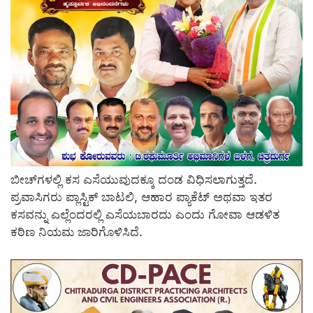
ಬೀಚ್‌ಗಳಲ್ಲಿ ಕಸ ಎಸೆಯುವುದಕ್ಕೂ ದಂಡ ವಿಧಿಸಲಾಗುತ್ತದೆ.
ಪ್ರವಾಸಿಗರು ಪ್ಲಾಸ್ಟಿಕ್ ಬಾಟಲಿ, ಆಹಾರ ಪ್ಯಾಕೆಟ್ ಅಥವಾ ಇತರ
ಕಸವನ್ನು ಎಲ್ಲೆಂದರಲ್ಲಿ ಎಸೆಯಬಾರದು ಎಂದು ಗೋವಾ ಆಡಳಿತ
ಕಠಿಣ ನಿಯಮ ಜಾರಿಗೊಳಿಸಿದೆ.