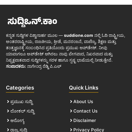
ಕನ್ನಡ ಸುದ್ದಿಗಳ ವಿಶ್ವಾಸಾರ್ಹ ಮೂಲ —
suddione.com
ನಲ್ಲಿ ಓದಿ ರಾಷ್ಟ್ರೀಯ,
ಅಂತರರಾಷ್ಟ್ರೀಯ, ರಾಜಕೀಯ, ಕ್ರೀಡೆ, ಮನರಂಜನೆ, ವಾಣಿಜ್ಯ, ಶಿಕ್ಷಣ ಮತ್ತು
ತಂತ್ರಜ್ಞಾನಕ್ಕೆ ಸಂಬಂಧಿಸಿದ ಪ್ರತಿಯೊಂದು ಪ್ರಮುಖ ಅಪ್‌ಡೇಟ್. ನೀವು
ಯಾವಾಗಲೂ ಅಪ್‌ಡೇಟ್ ಆಗಿರಲು ನಾವು ವೇಗವಾದ, ನಿಖರವಾದ ಮತ್ತು
ನಿಷ್ಪಕ್ಷಪಾತವಾದ ಸುದ್ದಿಗಳನ್ನು ಸರಳ ಹಾಗೂ ಸ್ಪಷ್ಟ ಭಾಷೆಯಲ್ಲಿ ನೀಡುತ್ತೇವೆ.
ಸಂಪಾದಕರು:
ನಾಗೇಂದ್ರ ರೆಡ್ಡಿ ಪಿ.ಎಲ್
Categories
Quick Links
ಪ್ರಮುಖ ಸುದ್ದಿ
About Us
ಲೋಕಲ್ ಸುದ್ದಿ
Contact Us
ಆರೋಗ್ಯ
Disclaimer
ರಾಜ್ಯ ಸುದ್ದಿ
Privacy Policy