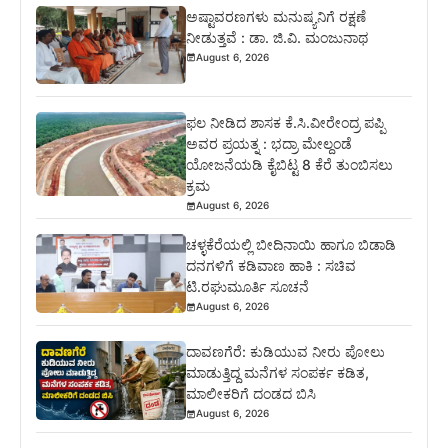
ಅಷ್ಟಾವರಣಗಳು ಮನುಷ್ಯನಿಗೆ ರಕ್ಷಣೆ
ನೀಡುತ್ತವೆ : ಡಾ. ಜಿ.ವಿ. ಮಂಜುನಾಥ
August 6, 2026
ಫಲ ನೀಡಿದ ಶಾಸಕ ಕೆ.ಸಿ.ವೀರೇಂದ್ರ ಪಪ್ಪಿ
ಅವರ ಪ್ರಯತ್ನ : ಭದ್ರಾ ಮೇಲ್ದಂಡೆ
ಯೋಜನೆಯಡಿ ಕೈಬಿಟ್ಟ 8 ಕೆರೆ ತುಂಬಿಸಲು
ಕ್ರಮ
August 6, 2026
ಚಳ್ಳಕೆರೆಯಲ್ಲಿ ಬೀದಿನಾಯಿ ಹಾಗೂ ಬಿಡಾಡಿ
ದನಗಳಿಗೆ ಕಡಿವಾಣ ಹಾಕಿ : ಸಚಿವ
ಟಿ.ರಘುಮೂರ್ತಿ ಸೂಚನೆ
August 6, 2026
ದಾವಣಗೆರೆ: ಕುಡಿಯುವ ನೀರು ಪೋಲು
ಮಾಡುತ್ತಿದ್ದ ಮನೆಗಳ ಸಂಪರ್ಕ ಕಡಿತ,
ಮಾಲೀಕರಿಗೆ ದಂಡದ ಬಿಸಿ
August 6, 2026