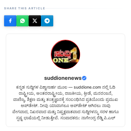
SHARE THIS ARTICLE
suddionenews
ಕನ್ನಡ ಸುದ್ದಿಗಳ ವಿಶ್ವಾಸಾರ್ಹ ಮೂಲ — suddione.com ನಲ್ಲಿ ಓದಿ
ರಾಷ್ಟ್ರೀಯ, ಅಂತರರಾಷ್ಟ್ರೀಯ, ರಾಜಕೀಯ, ಕ್ರೀಡೆ, ಮನರಂಜನೆ,
ವಾಣಿಜ್ಯ, ಶಿಕ್ಷಣ ಮತ್ತು ತಂತ್ರಜ್ಞಾನಕ್ಕೆ ಸಂಬಂಧಿಸಿದ ಪ್ರತಿಯೊಂದು ಪ್ರಮುಖ
ಅಪ್‌ಡೇಟ್. ನೀವು ಯಾವಾಗಲೂ ಅಪ್‌ಡೇಟ್ ಆಗಿರಲು ನಾವು
ವೇಗವಾದ, ನಿಖರವಾದ ಮತ್ತು ನಿಷ್ಪಕ್ಷಪಾತವಾದ ಸುದ್ದಿಗಳನ್ನು ಸರಳ ಹಾಗೂ
ಸ್ಪಷ್ಟ ಭಾಷೆಯಲ್ಲಿ ನೀಡುತ್ತೇವೆ. ಸಂಪಾದಕರು: ನಾಗೇಂದ್ರ ರೆಡ್ಡಿ ಪಿ.ಎಲ್