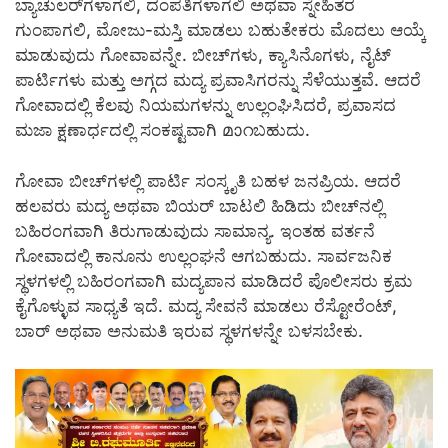
ಬ್ಯಾಚುಲರ್‌ಗಳಾಗಲಿ, ದಂಪತಿಗಳಾಗಲಿ ಅಥವಾ ಸ್ನೇಹಿತರ
ಗುಂಪಾಗಲಿ, ಮೋಜು-ಮಸ್ತಿ ಮಾಡಲು ಬಹುತೇಕರು ಮೊದಲು ಆಯ್ಕೆ
ಮಾಡುವುದು ಗೋವಾವನ್ನೇ. ಬೀಚ್‌ಗಳು, ಕ್ಯಾಸಿನೊಗಳು, ನೈಟ್
ಪಾರ್ಟಿಗಳು ಮತ್ತು ಅಗ್ಗದ ಮದ್ಯ ಪ್ರವಾಸಿಗರನ್ನು ಸೆಳೆಯುತ್ತವೆ. ಆದರೆ
ಗೋವಾದಲ್ಲಿ ಕೆಲವು ನಿಯಮಗಳನ್ನು ಉಲ್ಲಂಘಿಸಿದರೆ, ಪ್ರವಾಸದ
ಮಜಾ ಕ್ಷಣಾರ್ಧದಲ್ಲಿ ಸಂಕಷ್ಟವಾಗಿ മാറಬಹುದು.
ಗೋವಾ ಬೀಚ್‌ಗಳಲ್ಲಿ ಪಾರ್ಟಿ ಸಂಸ್ಕೃತಿ ಬಹಳ ಜನಪ್ರಿಯ. ಆದರೆ
ಹಲವರು ಮದ್ಯ ಅಥವಾ ಬಿಯರ್ ಬಾಟಲಿ ಹಿಡಿದು ಬೀಚ್‌ನಲ್ಲಿ
ಬಹಿರಂಗವಾಗಿ ತಿರುಗಾಡುವುದು ಸಾಮಾನ್ಯ. ಇಂತಹ ವರ್ತನೆ
ಗೋವಾದಲ್ಲಿ ಕಾನೂನು ಉಲ್ಲಂಘನೆ ಆಗಬಹುದು. ಸಾರ್ವಜನಿಕ
ಸ್ಥಳಗಳಲ್ಲಿ ಬಹಿರಂಗವಾಗಿ ಮದ್ಯಪಾನ ಮಾಡಿದರೆ ಪೊಲೀಸರು ಕ್ರಮ
ಕೈಗೊಳ್ಳುವ ಸಾಧ್ಯತೆ ಇದೆ. ಮದ್ಯ ಸೇವನೆ ಮಾಡಲು ರೆಸ್ಟೋರೆಂಟ್,
ಬಾರ್ ಅಥವಾ ಅನುಮತಿ ಇರುವ ಸ್ಥಳಗಳನ್ನೇ ಬಳಸಬೇಕು.