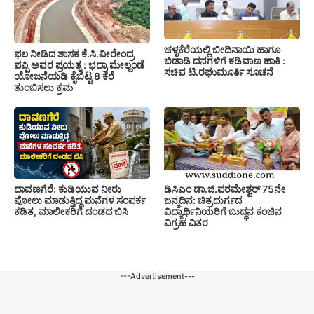
ಚಳ್ಳಕೆರೆಯಲ್ಲಿ ಬೀದಿನಾಯಿ ಹಾಗೂ
ಫಲ ನೀಡಿದ ಶಾಸಕ ಕೆ.ಸಿ.ವೀರೇಂದ್ರ
ಬಿಡಾಡಿ ದನಗಳಿಗೆ ಕಡಿವಾಣ ಹಾಕಿ :
ಪಪ್ಪಿ ಅವರ ಪ್ರಯತ್ನ : ಭದ್ರಾ ಮೇಲ್ದಂಡೆ
ಸಚಿವ ಟಿ.ರಘುಮೂರ್ತಿ ಸೂಚನೆ
ಯೋಜನೆಯಡಿ ಕೈಬಿಟ್ಟ 8 ಕೆರೆ
ತುಂಬಿಸಲು ಕ್ರಮ
ದಾವಣಗೆರೆ: ಕುಡಿಯುವ ನೀರು
ಡಿಸಿಎಂ ಡಾ.ಜಿ.ಪರಮೇಶ್ವರ್ 75ನೇ
ಪೋಲು ಮಾಡುತ್ತಿದ್ದ ಮನೆಗಳ ಸಂಪರ್ಕ
ಜನ್ಮದಿನ: ಚಿತ್ರದುರ್ಗದ
ಕಡಿತ, ಮಾಲೀಕರಿಗೆ ದಂಡದ ಬಿಸಿ
ವಿದ್ಯಾರ್ಥಿನಿಯರಿಗೆ ಬುದ್ಧನ ಕಂಚಿನ
ವಿಗ್ರಹ ವಿತರ
---Advertisement---