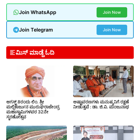
Join WhatsApp
Join Now
Join Telegram
Join Now
ಮಿಸ್ ಮಾಡ್ದೆ ಓದಿ
ಆಗಸ್ಟ್ 8ರಂದು ಲಿಂ. ಶ್ರೀ
ಅಷ್ಟಾವರಣಗಳು ಮನುಷ್ಯನಿಗೆ ರಕ್ಷಣೆ
ಮಲ್ಲಿಕಾರ್ಜುನ ಮುರುಘರಾಜೇಂದ್ರ
ನೀಡುತ್ತವೆ : ಡಾ. ಜಿ.ವಿ. ಮಂಜುನಾಥ
ಮಹಾಸ್ವಾಮಿಗಳವರ 32ನೇ
ಸ್ಮರಣೋತ್ಸವ