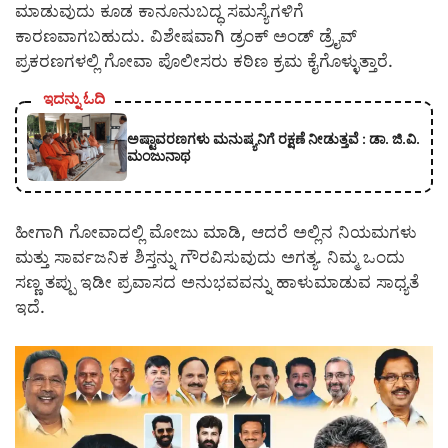
ಮಾಡುವುದು ಕೂಡ ಕಾನೂನುಬದ್ಧ ಸಮಸ್ಯೆಗಳಿಗೆ
ಕಾರಣವಾಗಬಹುದು. ವಿಶೇಷವಾಗಿ ಡ್ರಂಕ್ ಅಂಡ್ ಡ್ರೈವ್
ಪ್ರಕರಣಗಳಲ್ಲಿ ಗೋವಾ ಪೊಲೀಸರು ಕಠಿಣ ಕ್ರಮ ಕೈಗೊಳ್ಳುತ್ತಾರೆ.
ಇದನ್ನು ಓದಿ
ಅಷ್ಟಾವರಣಗಳು ಮನುಷ್ಯನಿಗೆ ರಕ್ಷಣೆ ನೀಡುತ್ತವೆ : ಡಾ. ಜಿ.ವಿ.
ಮಂಜುನಾಥ
ಹೀಗಾಗಿ ಗೋವಾದಲ್ಲಿ ಮೋಜು ಮಾಡಿ, ಆದರೆ ಅಲ್ಲಿನ ನಿಯಮಗಳು
ಮತ್ತು ಸಾರ್ವಜನಿಕ ಶಿಸ್ತನ್ನು ಗೌರವಿಸುವುದು ಅಗತ್ಯ. ನಿಮ್ಮ ಒಂದು
ಸಣ್ಣ ತಪ್ಪು ಇಡೀ ಪ್ರವಾಸದ ಅನುಭವವನ್ನು ಹಾಳುಮಾಡುವ ಸಾಧ್ಯತೆ
ಇದೆ.