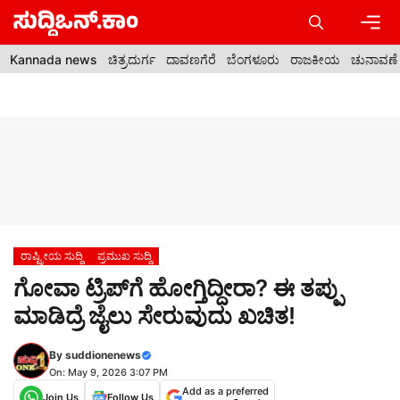
Skip
to
content
Men
Kannada news
ಚಿತ್ರದುರ್ಗ
ದಾವಣಗೆರೆ
ಬೆಂಗಳೂರು
ರಾಜಕೀಯ
ಚುನಾವಣೆ
ರಾಷ್ಟ್ರೀಯ ಸುದ್ದಿ
ಪ್ರಮುಖ ಸುದ್ದಿ
ಗೋವಾ ಟ್ರಿಪ್‌ಗೆ ಹೋಗ್ತಿದ್ದೀರಾ? ಈ ತಪ್ಪು
ಮಾಡಿದ್ರೆ ಜೈಲು ಸೇರುವುದು ಖಚಿತ!
By
suddionenews
On: May 9, 2026 3:07 PM
Add as a preferred
Join Us
Follow Us