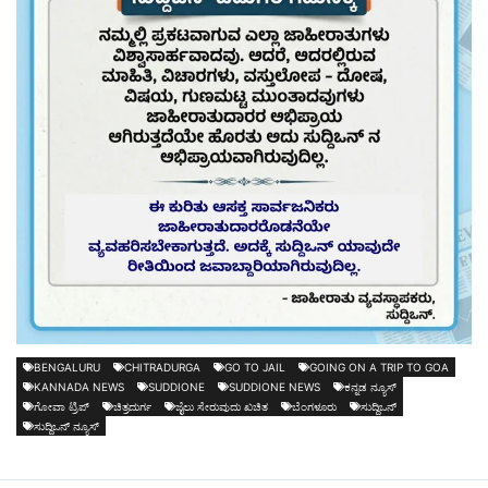
BENGALURU
CHITRADURGA
GO TO JAIL
GOING ON A TRIP TO GOA
KANNADA NEWS
SUDDIONE
SUDDIONE NEWS
ಕನ್ನಡ ನ್ಯೂಸ್
ಗೋವಾ ಟ್ರಿಪ್‌
ಚಿತ್ರದುರ್ಗ
ಜೈಲು ಸೇರುವುದು ಖಚಿತ
ಬೆಂಗಳೂರು
ಸುದ್ದಿಒನ್
ಸುದ್ದಿಒನ್ ನ್ಯೂಸ್