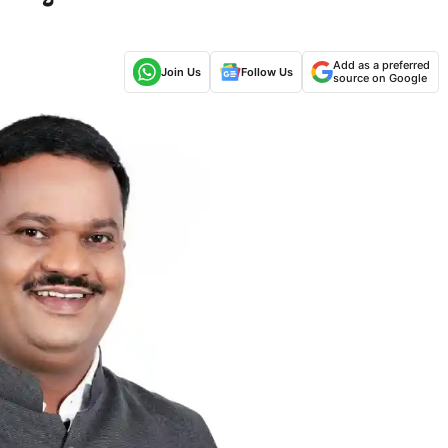
Add as a preferred
Join Us
Follow Us
source on Google