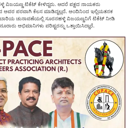
 ವಿಜಯಣ್ಣ ಟಿಕೆಟ್ ಕೇಳಿದ್ದರು. ಆದರೆ ಪಕ್ಷದ ನಾಯಕರು
ಂದ ಅವರ ಪರವಾಗಿ ಕೆಲಸ ಮಾಡಿದ್ದಲ್ಲದೆ. ಅಂದಿನಿಂದ ಇಲ್ಲಿಯತನಕ
ಿ ಈ ಬಾರಿಯ ಚುನಾವಣೆಯಲ್ಲಿ ಸೂರನಹಳ್ಳಿ ವಿಜಯಣ್ಣನಿಗೆ ಟಿಕೆಟ್ ನೀಡಿ
ಾರು ಅಭಿಮಾನಿಗಳು ವರಿಷ್ಟರನ್ನು ಒತ್ತಾಯಿಸಿದ್ದಾರೆ.