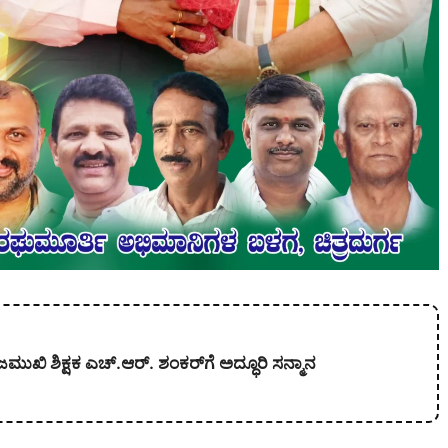
ಾಜಮುಖಿ ಶಿಕ್ಷಕ ಎಚ್.ಆರ್. ಶಂಕರ್‌ಗೆ ಅದ್ಧೂರಿ ಸನ್ಮಾನ