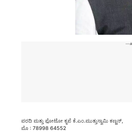
---
ವರದಿ ಮತ್ತು ಫೋಟೋ ಕೃಪೆ ಕೆ.ಎಂ.ಮುತ್ತುಸ್ವಾಮಿ ಕಣ್ಣನ್,
ಮೊ : 78998 64552