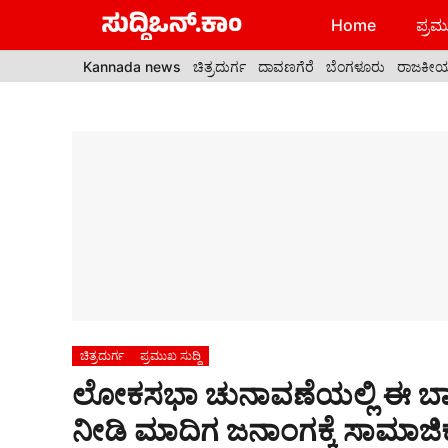
Skip
Home
ಪ್ರಮು
to
content
Kannada news
ಚಿತ್ರದುರ್ಗ
ದಾವಣಗೆರೆ
ಬೆಂಗಳೂರು
ರಾಜಕೀ
ಚಿತ್ರದುರ್ಗ
ಪ್ರಮುಖ ಸುದ್ದಿ
ಲೋಕಸಭಾ ಚುನಾವಣೆಯಲ್ಲಿ ಈ ಬಾರಿ 
ನೀಡಿ ಮಾದಿಗ ಜನಾಂಗಕ್ಕೆ ಸಾಮಾಜಿ