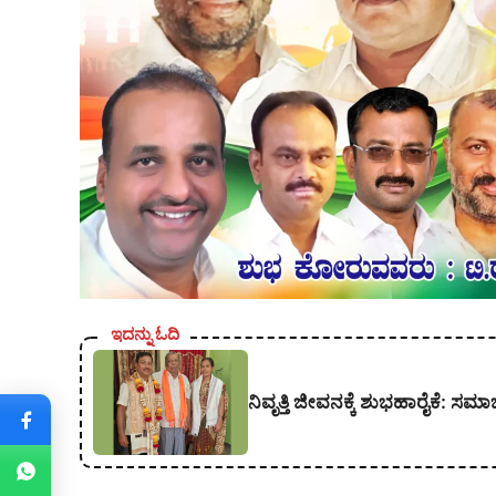
ಇದನ್ನು ಓದಿ
ನಿವೃತ್ತಿ ಜೀವನಕ್ಕೆ ಶುಭಹಾರೈಕೆ: ಸಮ