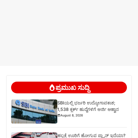
ಪ್ರಮುಖ ಸುದ್ದಿ
SBIಯಲ್ಲಿ ಭರ್ಜರಿ ಉದ್ಯೋಗಾವಕಾಶ;
1,538 ಕ್ಲರ್ಕ್ ಹುದ್ದೆಗಳಿಗೆ ಅರ್ಜಿ ಆಹ್ವಾನ
August 8, 2026
ಹಬ್ಬಕ್ಕೆ ಊರಿಗೆ ಹೋಗುವ ಪ್ಲ್ಯಾನ್ ಇದೆಯಾ?