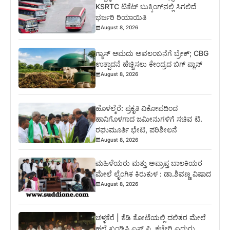
KSRTC ಟಿಕೆಟ್ ಬುಕ್ಕಿಂಗ್‌ನಲ್ಲಿ ಸಿಗಲಿದೆ
ಭರ್ಜರಿ ರಿಯಾಯಿತಿ
August 8, 2026
ಗ್ಯಾಸ್ ಆಮದು ಅವಲಂಬನೆಗೆ ಬ್ರೇಕ್; CBG
ಉತ್ಪಾದನೆ ಹೆಚ್ಚಿಸಲು ಕೇಂದ್ರದ ಬಿಗ್ ಪ್ಲಾನ್
August 8, 2026
ಹೊಳಲ್ಕೆರೆ: ಪ್ರಕೃತಿ ವಿಕೋಪದಿಂದ
ಹಾನಿಗೊಳಗಾದ ಜಮೀನುಗಳಿಗೆ ಸಚಿವ ಟಿ.
ರಘುಮೂರ್ತಿ ಭೇಟಿ, ಪರಿಶೀಲನೆ
August 8, 2026
ಮಹಿಳೆಯರು ಮತ್ತು ಅಪ್ರಾಪ್ತ ಬಾಲಕಿಯರ
ಮೇಲೆ ಲೈಂಗಿಕ ಕಿರುಕುಳ : ಡಾ.ಶಿವಣ್ಣ ವಿಷಾದ
August 8, 2026
ಚಳ್ಳಕೆರೆ | ಕೆಡಿ ಕೋಟೆಯಲ್ಲಿ ದಲಿತರ ಮೇಲೆ
ಹಲ್ಲೆ ಖಂಡಿಸಿ ಎಸ್.ಪಿ. ಕಚೇರಿ ಎದುರು