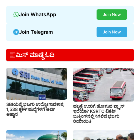
Join WhatsApp
Join Now
Join Telegram
Join Now
ಮಿಸ್ ಮಾಡ್ದೆ ಓದಿ
SBIಯಲ್ಲಿ ಭರ್ಜರಿ ಉದ್ಯೋಗಾವಕಾಶ;
ಹಬ್ಬಕ್ಕೆ ಊರಿಗೆ ಹೋಗುವ ಪ್ಲ್ಯಾನ್
1,538 ಕ್ಲರ್ಕ್ ಹುದ್ದೆಗಳಿಗೆ ಅರ್ಜಿ
ಇದೆಯಾ? KSRTC ಟಿಕೆಟ್
ಆಹ್ವಾನ
ಬುಕ್ಕಿಂಗ್‌ನಲ್ಲಿ ಸಿಗಲಿದೆ ಭರ್ಜರಿ
ರಿಯಾಯಿತಿ