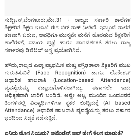
ಸುದ್ದಿಒನ್,ಬೆಂಗಳೂರು,ಮೇ.31 : ರಾಜ್ಯದ ಸರ್ಕಾರಿ ಶಾಲೆಗಳ
ಶಿಕ್ಷಕರಿಗೆ ಶಿಕ್ಷಣ ಇಲಾಖೆ ಈಗ ಬಿಗ್ ಶಾಕ್ ನೀಡಿದೆ. ಇನ್ಮುಂದೆ ಶಾಲೆಗೆ
ತಡವಾಗಿ ಬರುವ, ಅವಧಿಗೂ ಮುನ್ನವೇ ಮನೆಗೆ ಹೊರಡುವ ಶಿಕ್ಷಕರಿಗೆ
ಶಾಲೆಗಳಲ್ಲಿ ಸಮಯ ಪ್ರಜ್ಞೆ ಹಾಗೂ ಪಾರದರ್ಶಕತೆ ತರಲು ರಾಜ್ಯ
ಸರ್ಕಾರವು ಡಿಜಿಟಲ್ ಅಸ್ತ್ರ ಪ್ರಯೋಗಿಸಿದೆ.
ಹೌದು,ರಾಜ್ಯದ ಎಲ್ಲಾ ಪ್ರಾಥಮಿಕ ಮತ್ತು ಪ್ರೌಢಶಾಲಾ ಶಿಕ್ಷಕರಿಗೆ ಮುಖ
ಗುರುತಿಸುವಿಕೆ (Face Recognition) ಹಾಗೂ ಲೊಕೇಶನ್
ಆಧಾರಿತ ಹಾಜರಾತಿ (Location-based Attendance)
ವ್ಯವಸ್ಥೆಯನ್ನು ಕಡ್ಡಾಯಗೊಳಿಸಲಾಗಿದ್ದು, ಈಗಾಗಲೇ ಇದು
ಅಧಿಕೃತವಾಗಿ ಜಾರಿಗೆ ಬಂದಿದೆ. ಅಷ್ಟೇ ಅಲ್ಲ, ಮುಂದಿನ ಒಂದೂವರೆ
ತಿಂಗಳಿನಲ್ಲಿ ವಿದ್ಯಾರ್ಥಿಗಳಿಗೂ ಕೃತಕ ಬುದ್ಧಿಮತ್ತೆ (AI based
Attendance) ಆಧಾರಿತ ಹಾಜರಾತಿ ವ್ಯವಸ್ಥೆಯನ್ನು ತರಲು ಸರ್ಕಾರ
ಭರದಿಂದ ಸಿದ್ಧತೆ ನಡೆಸುತ್ತಿದೆ.
ಏನಿದು ಹೊಸ ನಿಯಮ? ಅಟೆಂಡೆನ್ಸ್ ಆ್ಯಪ್ ಹೇಗೆ ಕೆಲಸ ಮಾಡುತ್ತೆ?