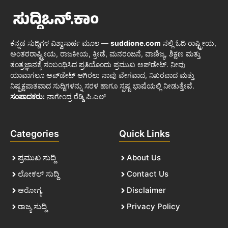
ಕನ್ನಡ ಸುದ್ದಿಗಳ ವಿಶ್ವಾಸಾರ್ಹ ಮೂಲ —
suddione.com
ನಲ್ಲಿ ಓದಿ ರಾಷ್ಟ್ರೀಯ,
ಅಂತರರಾಷ್ಟ್ರೀಯ, ರಾಜಕೀಯ, ಕ್ರೀಡೆ, ಮನರಂಜನೆ, ವಾಣಿಜ್ಯ, ಶಿಕ್ಷಣ ಮತ್ತು
ತಂತ್ರಜ್ಞಾನಕ್ಕೆ ಸಂಬಂಧಿಸಿದ ಪ್ರತಿಯೊಂದು ಪ್ರಮುಖ ಅಪ್‌ಡೇಟ್. ನೀವು
ಯಾವಾಗಲೂ ಅಪ್‌ಡೇಟ್ ಆಗಿರಲು ನಾವು ವೇಗವಾದ, ನಿಖರವಾದ ಮತ್ತು
ನಿಷ್ಪಕ್ಷಪಾತವಾದ ಸುದ್ದಿಗಳನ್ನು ಸರಳ ಹಾಗೂ ಸ್ಪಷ್ಟ ಭಾಷೆಯಲ್ಲಿ ನೀಡುತ್ತೇವೆ.
ಸಂಪಾದಕರು:
ನಾಗೇಂದ್ರ ರೆಡ್ಡಿ ಪಿ.ಎಲ್
Categories
Quick Links
ಪ್ರಮುಖ ಸುದ್ದಿ
About Us
ಲೋಕಲ್ ಸುದ್ದಿ
Contact Us
ಆರೋಗ್ಯ
Disclaimer
ರಾಜ್ಯ ಸುದ್ದಿ
Privacy Policy