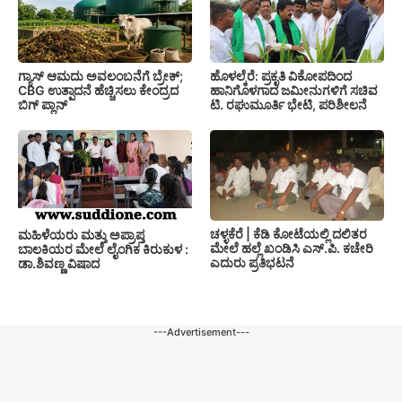
ಗ್ಯಾಸ್ ಆಮದು ಅವಲಂಬನೆಗೆ ಬ್ರೇಕ್;
ಹೊಳಲ್ಕೆರೆ: ಪ್ರಕೃತಿ ವಿಕೋಪದಿಂದ
CBG ಉತ್ಪಾದನೆ ಹೆಚ್ಚಿಸಲು ಕೇಂದ್ರದ
ಹಾನಿಗೊಳಗಾದ ಜಮೀನುಗಳಿಗೆ ಸಚಿವ
ಬಿಗ್ ಪ್ಲಾನ್
ಟಿ. ರಘುಮೂರ್ತಿ ಭೇಟಿ, ಪರಿಶೀಲನೆ
ಚಳ್ಳಕೆರೆ | ಕೆಡಿ ಕೋಟೆಯಲ್ಲಿ ದಲಿತರ
ಮಹಿಳೆಯರು ಮತ್ತು ಅಪ್ರಾಪ್ತ
ಮೇಲೆ ಹಲ್ಲೆ ಖಂಡಿಸಿ ಎಸ್.ಪಿ. ಕಚೇರಿ
ಬಾಲಕಿಯರ ಮೇಲೆ ಲೈಂಗಿಕ ಕಿರುಕುಳ :
ಎದುರು ಪ್ರತಿಭಟನೆ
ಡಾ.ಶಿವಣ್ಣ ವಿಷಾದ
---Advertisement---