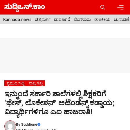
Skip
to
content
Men
Kannada news
ಚಿತ್ರದುರ್ಗ
ದಾವಣಗೆರೆ
ಬೆಂಗಳೂರು
ರಾಜಕೀಯ
ಚುನಾವಣೆ
ಪ್ರಮುಖ ಸುದ್ದಿ
ರಾಜ್ಯ ಸುದ್ದಿ
ಇನ್ಮುಂದೆ ಸರ್ಕಾರಿ ಶಾಲೆಗಳಲ್ಲಿ ಶಿಕ್ಷಕರಿಗೆ
‘ಫೇಸ್, ಲೊಕೇಶನ್’ ಅಟೆಂಡೆನ್ಸ್ ಕಡ್ಡಾಯ;
ವಿದ್ಯಾರ್ಥಿಗಳಿಗೂ ಎಐ ಹಾಜರಾತಿ!
By
Suddione
On: May 31, 2026 6:42 AM