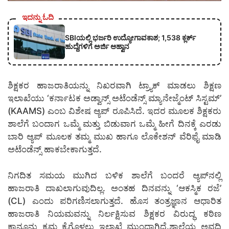
ಇದನ್ನು ಓದಿ
SBIಯಲ್ಲಿ ಭರ್ಜರಿ ಉದ್ಯೋಗಾವಕಾಶ; 1,538 ಕ್ಲರ್ಕ್
ಹುದ್ದೆಗಳಿಗೆ ಅರ್ಜಿ ಆಹ್ವಾನ
ಶಿಕ್ಷಕರ ಹಾಜರಾತಿಯನ್ನು ನಿಖರವಾಗಿ ಟ್ರ್ಯಾಕ್ ಮಾಡಲು ಶಿಕ್ಷಣ
ಇಲಾಖೆಯು ‘ಕರ್ನಾಟಕ ಅಡ್ವಾನ್ಸ್ ಅಟೆಂಡೆನ್ಸ್ ಮ್ಯಾನೇಜ್ಮೆಂಟ್ ಸಿಸ್ಟಮ್’
(KAAMS) ಎಂಬ ವಿಶೇಷ ಆ್ಯಪ್ ರೂಪಿಸಿದೆ. ಇದರ ಮೂಲಕ ಶಿಕ್ಷಕರು
ಶಾಲೆಗೆ ಬಂದಾಗ ಒಮ್ಮೆ ಮತ್ತು ಬಿಡುವಾಗ ಒಮ್ಮೆ ಹೀಗೆ ದಿನಕ್ಕೆ ಎರಡು
ಬಾರಿ ಆ್ಯಪ್ ಮೂಲಕ ತಮ್ಮ ಮುಖ ಹಾಗೂ ಲೊಕೇಶನ್ ವೆರಿಫೈ ಮಾಡಿ
ಅಟೆಂಡೆನ್ಸ್ ಹಾಕಬೇಕಾಗುತ್ತದೆ.
ನಿಗದಿತ ಸಮಯ ಮುಗಿದ ಬಳಿಕ ಶಾಲೆಗೆ ಬಂದರೆ ಆ್ಯಪ್‌ನಲ್ಲಿ
ಹಾಜರಾತಿ ದಾಖಲಾಗುವುದಿಲ್ಲ. ಅಂತಹ ದಿನವನ್ನು ‘ಆಕಸ್ಮಿಕ ರಜೆ’
(CL) ಎಂದು ಪರಿಗಣಿಸಲಾಗುತ್ತದೆ. ಹೊಸ ತಂತ್ರಜ್ಞಾನ ಆಧಾರಿತ
ಹಾಜರಾತಿ ನಿಯಮವನ್ನು ನಿರ್ಲಕ್ಷಿಸುವ ಶಿಕ್ಷಕರ ವಿರುದ್ಧ ಕಠಿಣ
ಕಾನೂನು ಕ್ರಮ ಕೈಗೊಳ್ಳಲು ಇಲಾಖೆ ಮುಂದಾಗಿದೆ.ಶಾಲೆಯ ಅವಧಿ