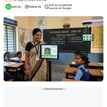
Add as a preferred
Join Us
Follow Us
source on Google
---Advertisement---