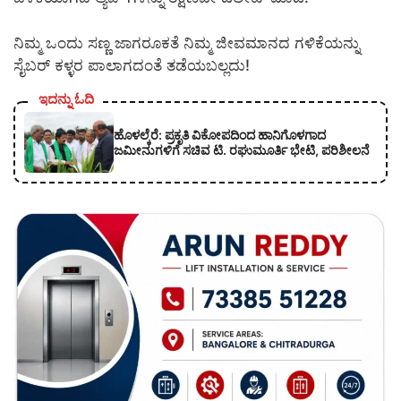
ನಿಮ್ಮ ಒಂದು ಸಣ್ಣ ಜಾಗರೂಕತೆ ನಿಮ್ಮ ಜೀವಮಾನದ ಗಳಿಕೆಯನ್ನು
ಸೈಬರ್ ಕಳ್ಳರ ಪಾಲಾಗದಂತೆ ತಡೆಯಬಲ್ಲದು!
ಇದನ್ನು ಓದಿ
ಹೊಳಲ್ಕೆರೆ: ಪ್ರಕೃತಿ ವಿಕೋಪದಿಂದ ಹಾನಿಗೊಳಗಾದ
ಜಮೀನುಗಳಿಗೆ ಸಚಿವ ಟಿ. ರಘುಮೂರ್ತಿ ಭೇಟಿ, ಪರಿಶೀಲನೆ