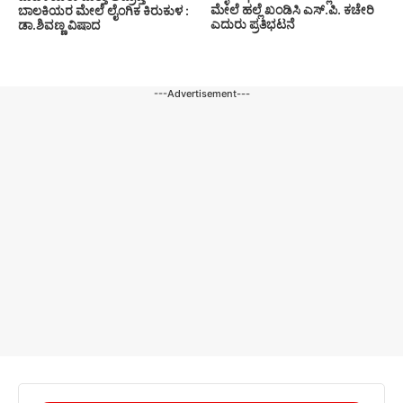
ಮೇಲೆ ಹಲ್ಲೆ ಖಂಡಿಸಿ ಎಸ್.ಪಿ. ಕಚೇರಿ
ಬಾಲಕಿಯರ ಮೇಲೆ ಲೈಂಗಿಕ ಕಿರುಕುಳ :
ಎದುರು ಪ್ರತಿಭಟನೆ
ಡಾ.ಶಿವಣ್ಣ ವಿಷಾದ
---Advertisement---