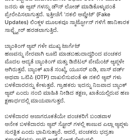
ಜನರು ಈ ಆ್ಯಪ್ ಗಳನ್ನು ಡೌನ್ ಲೋಡ್ ಮಾಡಿಕೊಳ್ಳುವಂತೆ
ಪ್ರೇರೇಪಿಸಲಾಗುತ್ತದೆ. ಇತ್ತೀಚೆಗೆ ‘ನಕಲಿ ಅಪ್ಡೇಟ್’ (Fake
Updates) ಲಿಂಕ್ಗಳ ಮೂಲಕವೂ ಸ್ಮಾರ್ಟ್ಫೋನ್ ಗಳಿಗೆ ಹಾನಿಕಾರಕ
ಸಾಫ್ಟ್ವೇರ್ ಹರಡಲಾಗುತ್ತಿದೆ.
ಬ್ಯಾಂಕಿಂಗ್ ಆ್ಯಪ್ ಗಳೇ ಮುಖ್ಯ ಟಾರ್ಗೆಟ್
ಹಣವನ್ನು ನೇರವಾಗಿ ಲೂಟಿ ಮಾಡಬಹುದಾದ್ದರಿಂದ ವಂಚಕರ
ಮೊದಲ ಆದ್ಯತೆ ಬ್ಯಾಂಕಿಂಗ್ ಮತ್ತು ಡಿಜಿಟಲ್ ಪೇಮೆಂಟ್ ಆ್ಯಪ್ಗಳೇ
ಆಗಿರುತ್ತವೆ. ಬ್ಯಾಂಕ್ ಖಾತೆ ಸಂಖ್ಯೆ, ಯೂಸರ್ ಐಡಿ, ಪಾಸ್ ವರ್ಡ್
ಅಥವಾ ಒಟಿಪಿ (OTP) ದಾಖಲಿಸುವಂತೆ ಈ ನಕಲಿ ಆ್ಯಪ್ ಗಳು
ಬಳಕೆದಾರರನ್ನು ಕೇಳುತ್ತವೆ. ಗ್ರಾಹಕರು ಇದನ್ನು ನಿಜವಾದ ಬ್ಯಾಂಕ್
ಆ್ಯಪ್ ಎಂದು ನಂಬಿ ಮಾಹಿತಿ ನೀಡಿದ ತಕ್ಷಣ, ಖಾತೆಯಲ್ಲಿರುವ ಹಣ
ಕ್ಷಣಾರ್ಧದಲ್ಲಿ ಮಾಯವಾಗುತ್ತದೆ.
ಬಳಕೆದಾರರ ಅಜಾಗರೂಕತೆಯೇ ವಂಚಕರಿಗೆ ಬಂಡವಾಳ
ಅನೇಕ ಬಳಕೆದಾರರು ಆ್ಯಪ್ ಸ್ಟೋರ್ ಗಳಲ್ಲಿ ಕಾಣುವ ಎಲ್ಲಾ ಆ್ಯಪ್ಗಳು
ಸುರಕ್ಷಿತ ಎಂದು ಭಾವಿಸುತ್ತಾರೆ. ಆದರೆ, ವಂಚಕರು ಭದ್ರತಾ
ತಪಾಸಣೆಗಳನ್ನು ದಾಟಿ ಆ್ಯಪ್ ಸ್ಟೋರ್ ಸೇರುವಲ್ಲಿ