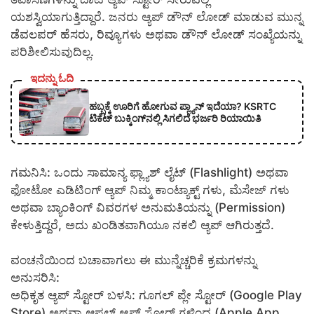
ಯಶಸ್ವಿಯಾಗುತ್ತಿದ್ದಾರೆ. ಜನರು ಆ್ಯಪ್ ಡೌನ್ ಲೋಡ್ ಮಾಡುವ ಮುನ್ನ
ಡೆವಲಪರ್ ಹೆಸರು, ರಿವ್ಯೂಗಳು ಅಥವಾ ಡೌನ್ ಲೋಡ್ ಸಂಖ್ಯೆಯನ್ನು
ಪರಿಶೀಲಿಸುವುದಿಲ್ಲ.
ಇದನ್ನು ಓದಿ
ಹಬ್ಬಕ್ಕೆ ಊರಿಗೆ ಹೋಗುವ ಪ್ಲ್ಯಾನ್ ಇದೆಯಾ? KSRTC
ಟಿಕೆಟ್ ಬುಕ್ಕಿಂಗ್‌ನಲ್ಲಿ ಸಿಗಲಿದೆ ಭರ್ಜರಿ ರಿಯಾಯಿತಿ
ಗಮನಿಸಿ: ಒಂದು ಸಾಮಾನ್ಯ ಫ್ಲ್ಯಾಶ್ ಲೈಟ್ (Flashlight) ಅಥವಾ
ಫೋಟೋ ಎಡಿಟಿಂಗ್ ಆ್ಯಪ್ ನಿಮ್ಮ ಕಾಂಟ್ಯಾಕ್ಟ್ ಗಳು, ಮೆಸೇಜ್ ಗಳು
ಅಥವಾ ಬ್ಯಾಂಕಿಂಗ್ ವಿವರಗಳ ಅನುಮತಿಯನ್ನು (Permission)
ಕೇಳುತ್ತಿದ್ದರೆ, ಅದು ಖಂಡಿತವಾಗಿಯೂ ನಕಲಿ ಆ್ಯಪ್ ಆಗಿರುತ್ತದೆ.
ವಂಚನೆಯಿಂದ ಬಚಾವಾಗಲು ಈ ಮುನ್ನೆಚ್ಚರಿಕೆ ಕ್ರಮಗಳನ್ನು
ಅನುಸರಿಸಿ:
ಅಧಿಕೃತ ಆ್ಯಪ್ ಸ್ಟೋರ್ ಬಳಸಿ: ಗೂಗಲ್ ಪ್ಲೇ ಸ್ಟೋರ್ (Google Play
Store) ಅಥವಾ ಆಪಲ್ ಆ್ಯಪ್ ಸ್ಟೋರ್ ಗಳಿಂದ (Apple App