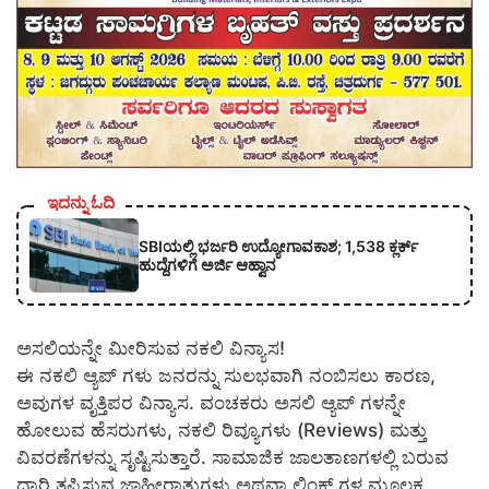
ಇದನ್ನು ಓದಿ
SBIಯಲ್ಲಿ ಭರ್ಜರಿ ಉದ್ಯೋಗಾವಕಾಶ; 1,538 ಕ್ಲರ್ಕ್
ಹುದ್ದೆಗಳಿಗೆ ಅರ್ಜಿ ಆಹ್ವಾನ
ಅಸಲಿಯನ್ನೇ ಮೀರಿಸುವ ನಕಲಿ ವಿನ್ಯಾಸ!
ಈ ನಕಲಿ ಆ್ಯಪ್ ಗಳು ಜನರನ್ನು ಸುಲಭವಾಗಿ ನಂಬಿಸಲು ಕಾರಣ,
ಅವುಗಳ ವೃತ್ತಿಪರ ವಿನ್ಯಾಸ. ವಂಚಕರು ಅಸಲಿ ಆ್ಯಪ್ ಗಳನ್ನೇ
ಹೋಲುವ ಹೆಸರುಗಳು, ನಕಲಿ ರಿವ್ಯೂಗಳು (Reviews) ಮತ್ತು
ವಿವರಣೆಗಳನ್ನು ಸೃಷ್ಟಿಸುತ್ತಾರೆ. ಸಾಮಾಜಿಕ ಜಾಲತಾಣಗಳಲ್ಲಿ ಬರುವ
ದಾರಿ ತಪ್ಪಿಸುವ ಜಾಹೀರಾತುಗಳು ಅಥವಾ ಲಿಂಕ್ ಗಳ ಮೂಲಕ