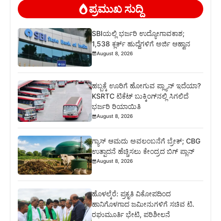
ಪ್ರಮುಖ ಸುದ್ದಿ
SBIಯಲ್ಲಿ ಭರ್ಜರಿ ಉದ್ಯೋಗಾವಕಾಶ;
1,538 ಕ್ಲರ್ಕ್ ಹುದ್ದೆಗಳಿಗೆ ಅರ್ಜಿ ಆಹ್ವಾನ
August 8, 2026
ಹಬ್ಬಕ್ಕೆ ಊರಿಗೆ ಹೋಗುವ ಪ್ಲ್ಯಾನ್ ಇದೆಯಾ?
KSRTC ಟಿಕೆಟ್ ಬುಕ್ಕಿಂಗ್‌ನಲ್ಲಿ ಸಿಗಲಿದೆ
ಭರ್ಜರಿ ರಿಯಾಯಿತಿ
August 8, 2026
ಗ್ಯಾಸ್ ಆಮದು ಅವಲಂಬನೆಗೆ ಬ್ರೇಕ್; CBG
ಉತ್ಪಾದನೆ ಹೆಚ್ಚಿಸಲು ಕೇಂದ್ರದ ಬಿಗ್ ಪ್ಲಾನ್
August 8, 2026
ಹೊಳಲ್ಕೆರೆ: ಪ್ರಕೃತಿ ವಿಕೋಪದಿಂದ
ಹಾನಿಗೊಳಗಾದ ಜಮೀನುಗಳಿಗೆ ಸಚಿವ ಟಿ.
ರಘುಮೂರ್ತಿ ಭೇಟಿ, ಪರಿಶೀಲನೆ