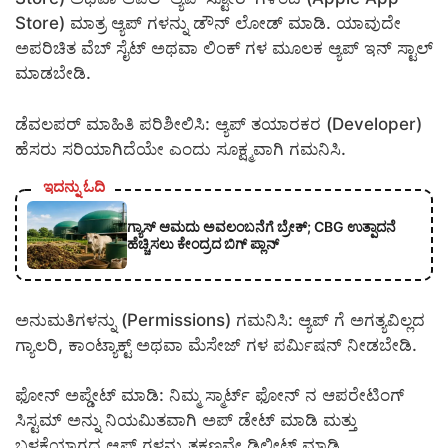
Store) ಮಾತ್ರ ಆ್ಯಪ್ ಗಳನ್ನು ಡೌನ್ ಲೋಡ್ ಮಾಡಿ. ಯಾವುದೇ
ಅಪರಿಚಿತ ವೆಬ್ ಸೈಟ್ ಅಥವಾ ಲಿಂಕ್ ಗಳ ಮೂಲಕ ಆ್ಯಪ್ ಇನ್ ಸ್ಟಾಲ್
ಮಾಡಬೇಡಿ.
ಡೆವಲಪರ್ ಮಾಹಿತಿ ಪರಿಶೀಲಿಸಿ: ಆ್ಯಪ್ ತಯಾರಕರ (Developer)
ಹೆಸರು ಸರಿಯಾಗಿದೆಯೇ ಎಂದು ಸೂಕ್ಷ್ಮವಾಗಿ ಗಮನಿಸಿ.
ಇದನ್ನು ಓದಿ
ಗ್ಯಾಸ್ ಆಮದು ಅವಲಂಬನೆಗೆ ಬ್ರೇಕ್; CBG ಉತ್ಪಾದನೆ
ಹೆಚ್ಚಿಸಲು ಕೇಂದ್ರದ ಬಿಗ್ ಪ್ಲಾನ್
ಅನುಮತಿಗಳನ್ನು (Permissions) ಗಮನಿಸಿ: ಆ್ಯಪ್ ಗೆ ಅಗತ್ಯವಿಲ್ಲದ
ಗ್ಯಾಲರಿ, ಕಾಂಟ್ಯಾಕ್ಟ್ ಅಥವಾ ಮೆಸೇಜ್ ಗಳ ಪರ್ಮಿಷನ್ ನೀಡಬೇಡಿ.
ಫೋನ್ ಅಪ್ಡೇಟ್ ಮಾಡಿ: ನಿಮ್ಮ ಸ್ಮಾರ್ಟ್ ಫೋನ್ ನ ಆಪರೇಟಿಂಗ್
ಸಿಸ್ಟಮ್ ಅನ್ನು ನಿಯಮಿತವಾಗಿ ಅಪ್ ಡೇಟ್ ಮಾಡಿ ಮತ್ತು
ಬಳಕೆಯಾಗದ ಆ್ಯಪ್ ಗಳನ್ನು ತಕ್ಷಣವೇ ಡಿಲೀಟ್ ಮಾಡಿ.