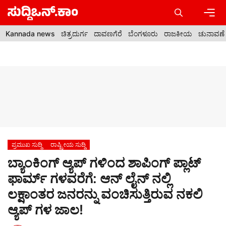
Skip
to
content
Men
Kannada news
ಚಿತ್ರದುರ್ಗ
ದಾವಣಗೆರೆ
ಬೆಂಗಳೂರು
ರಾಜಕೀಯ
ಚುನಾವಣೆ
ಪ್ರಮುಖ ಸುದ್ದಿ
ರಾಷ್ಟ್ರೀಯ ಸುದ್ದಿ
ಬ್ಯಾಂಕಿಂಗ್ ಆ್ಯಪ್ ಗಳಿಂದ ಶಾಪಿಂಗ್ ಪ್ಲಾಟ್
ಫಾರ್ಮ್ ಗಳವರೆಗೆ: ಆನ್ ಲೈನ್ ನಲ್ಲಿ
ಲಕ್ಷಾಂತರ ಜನರನ್ನು ವಂಚಿಸುತ್ತಿರುವ ನಕಲಿ
ಆ್ಯಪ್ ಗಳ ಜಾಲ!