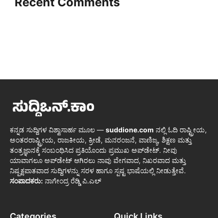
Recent Comments
ಕನ್ನಡ ಸುದ್ದಿಗಳ ವಿಶ್ವಾಸಾರ್ಹ ಮೂಲ —
suddione.com
ನಲ್ಲಿ ಓದಿ ರಾಷ್ಟ್ರೀಯ,
ಅಂತರರಾಷ್ಟ್ರೀಯ, ರಾಜಕೀಯ, ಕ್ರೀಡೆ, ಮನರಂಜನೆ, ವಾಣಿಜ್ಯ, ಶಿಕ್ಷಣ ಮತ್ತು
ತಂತ್ರಜ್ಞಾನಕ್ಕೆ ಸಂಬಂಧಿಸಿದ ಪ್ರತಿಯೊಂದು ಪ್ರಮುಖ ಅಪ್‌ಡೇಟ್. ನೀವು
ಯಾವಾಗಲೂ ಅಪ್‌ಡೇಟ್ ಆಗಿರಲು ನಾವು ವೇಗವಾದ, ನಿಖರವಾದ ಮತ್ತು
ನಿಷ್ಪಕ್ಷಪಾತವಾದ ಸುದ್ದಿಗಳನ್ನು ಸರಳ ಹಾಗೂ ಸ್ಪಷ್ಟ ಭಾಷೆಯಲ್ಲಿ ನೀಡುತ್ತೇವೆ.
ಸಂಪಾದಕರು:
ನಾಗೇಂದ್ರ ರೆಡ್ಡಿ ಪಿ.ಎಲ್
Categories
Quick Links