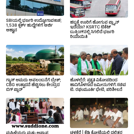
SBIಯಲ್ಲಿ ಭರ್ಜರಿ ಉದ್ಯೋಗಾವಕಾಶ;
ಹಬ್ಬಕ್ಕೆ ಊರಿಗೆ ಹೋಗುವ ಪ್ಲ್ಯಾನ್
1,538 ಕ್ಲರ್ಕ್ ಹುದ್ದೆಗಳಿಗೆ ಅರ್ಜಿ
ಇದೆಯಾ? KSRTC ಟಿಕೆಟ್
ಆಹ್ವಾನ
ಬುಕ್ಕಿಂಗ್‌ನಲ್ಲಿ ಸಿಗಲಿದೆ ಭರ್ಜರಿ
ರಿಯಾಯಿತಿ
ಗ್ಯಾಸ್ ಆಮದು ಅವಲಂಬನೆಗೆ ಬ್ರೇಕ್;
ಹೊಳಲ್ಕೆರೆ: ಪ್ರಕೃತಿ ವಿಕೋಪದಿಂದ
CBG ಉತ್ಪಾದನೆ ಹೆಚ್ಚಿಸಲು ಕೇಂದ್ರದ
ಹಾನಿಗೊಳಗಾದ ಜಮೀನುಗಳಿಗೆ ಸಚಿವ
ಬಿಗ್ ಪ್ಲಾನ್
ಟಿ. ರಘುಮೂರ್ತಿ ಭೇಟಿ, ಪರಿಶೀಲನೆ
ಚಳ್ಳಕೆರೆ | ಕೆಡಿ ಕೋಟೆಯಲ್ಲಿ ದಲಿತರ
ಮಹಿಳೆಯರು ಮತ್ತು ಅಪ್ರಾಪ್ತ