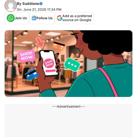
By
Suddione
On: June 21, 2026 11:34 PM
Add as a preferred
Join Us
Follow Us
source on Google
---Advertisement---