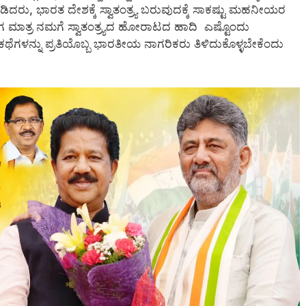
ಿದರು, ಭಾರತ ದೇಶಕ್ಕೆ ಸ್ವಾತಂತ್ರ್ಯ ಬರುವುದಕ್ಕೆ ಸಾಕಷ್ಟು ಮಹನೀಯರ
ಗ ಮಾತ್ರ ನಮಗೆ ಸ್ವಾತಂತ್ರ್ಯದ ಹೋರಾಟದ ಹಾದಿ ಎಷ್ಟೊಂದು
ದ ಕಥೆಗಳನ್ನು ಪ್ರತಿಯೊಬ್ಬ ಭಾರತೀಯ ನಾಗರಿಕರು ತಿಳಿದುಕೊಳ್ಳಬೇಕೆಂದು