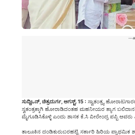
---
ಸುದ್ದಿಒನ್, ಚಿತ್ರದುರ್ಗ, ಆಗಸ್ಟ್. 15 :
ಸ್ವಾತಂತ್ರ್ಯ ಹೋರಾಟಗಾರ
ಸ್ವತಂತ್ರಕ್ಕಾಗಿ ಹೋರಾಡಿದಂತಹ ಮಹನೀಯರ ತ್ಯಾಗ ಬಲಿದಾನಗಳ
ಮೈಗೂಡಿಸಿಕೊಳ್ಳಿ ಎಂದು ಶಾಸಕ ಕೆ.ಸಿ ವೀರೇಂದ್ರ ಪಪ್ಪಿ ಅವರು ತ
ತಾಲೂಕಿನ ದಂಡಿಕುರುಬರಹಟ್ಟಿ ಸರ್ಕಾರಿ ಹಿರಿಯ ಪ್ರಾಥಮಿಕ ಶಾಲೆ