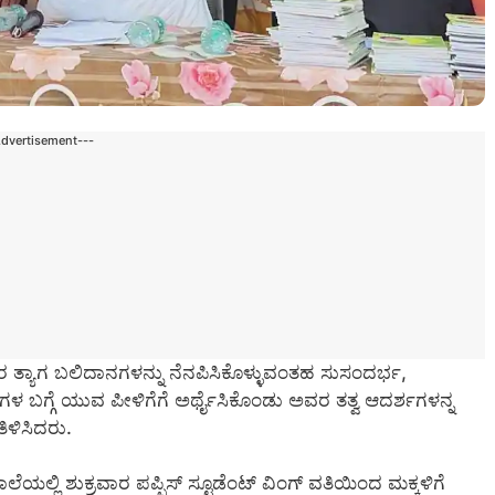
Advertisement---
ರ ತ್ಯಾಗ ಬಲಿದಾನಗಳನ್ನು ನೆನಪಿಸಿಕೊಳ್ಳುವಂತಹ ಸುಸಂದರ್ಭ,
 ಬಗ್ಗೆ ಯುವ ಪೀಳಿಗೆಗೆ ಅರ್ಥೈಸಿಕೊಂಡು ಅವರ ತತ್ವ ಆದರ್ಶಗಳನ್ನ
ಿಳಿಸಿದರು.
ಯಲ್ಲಿ ಶುಕ್ರವಾರ ಪಪ್ಪಿಸ್ ಸ್ಟೂಡೆಂಟ್ ವಿಂಗ್ ವತಿಯಿಂದ ಮಕ್ಕಳಿಗೆ