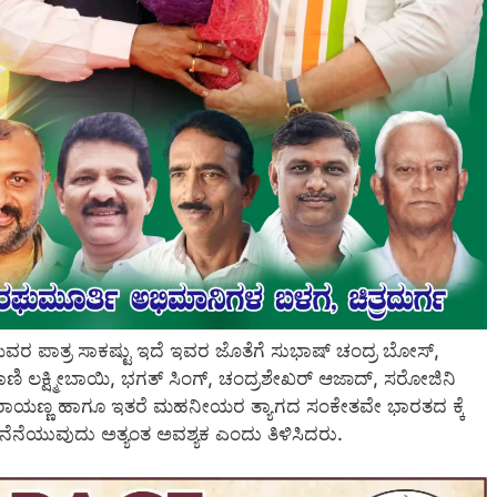
ಜಿಯವರ ಪಾತ್ರ ಸಾಕಷ್ಟು ಇದೆ ಇವರ ಜೊತೆಗೆ ಸುಭಾಷ್ ಚಂದ್ರ ಬೋಸ್,
ರಾಣಿ ಲಕ್ಷ್ಮೀಬಾಯಿ, ಭಗತ್ ಸಿಂಗ್, ಚಂದ್ರಶೇಖರ್ ಆಜಾದ್, ಸರೋಜಿನಿ
ಳ್ಳಿ ರಾಯಣ್ಣ ಹಾಗೂ ಇತರೆ ಮಹನೀಯರ ತ್ಯಾಗದ ಸಂಕೇತವೇ ಭಾರತದ ಕ್ಕೆ
ದಿನ ನೆನೆಯುವುದು ಅತ್ಯಂತ ಅವಶ್ಯಕ ಎಂದು ತಿಳಿಸಿದರು.