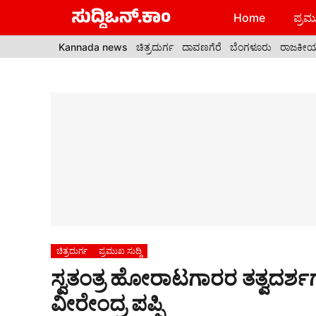
Skip
Home
ಪ್ರಮು
to
content
Kannada news
ಚಿತ್ರದುರ್ಗ
ದಾವಣಗೆರೆ
ಬೆಂಗಳೂರು
ರಾಜಕೀ
ಚಿತ್ರದುರ್ಗ
ಪ್ರಮುಖ ಸುದ್ದಿ
ಸ್ವತಂತ್ರ ಹೋರಾಟಗಾರರ ತತ್ವದರ್ಶಗಳನ
ವೀರೇಂದ್ರ ಪಪ್ಪಿ