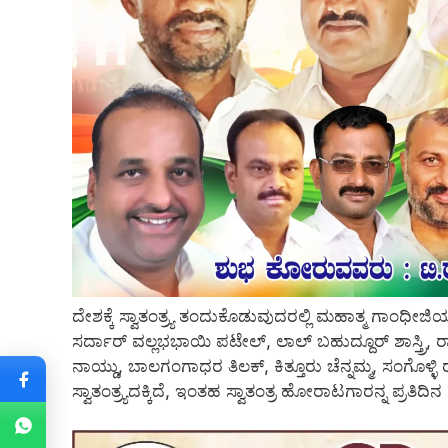
ದೇಶಕ್ಕೆ ಸ್ವಾತಂತ್ರ್ಯ ತಂದುಕೊಡುವುದರಲ್ಲಿ ಮಹಾತ್ಮ ಗಾಂಧೀ
ಸರ್ದಾರ್ ವಲ್ಲಭಭಾಯಿ ಪಟೇಲ್, ಲಾಲ್ ಬಹುದ್ದೂರ್ ಶಾಸ್ತ್ರಿ, 
ನಾಯ್ಡು, ಬಾಲಗಂಗಾಧರ ತಿಲಕ್, ಕಿತ್ತೂರು ಚೆನ್ನಮ್ಮ, ಸಂಗೊ
ಸ್ವಾತಂತ್ರ್ಯದಕ್ಕಿದೆ, ಇಂತಹ ಸ್ವಾತಂತ್ರ ಹೋರಾಟಗಾರನ್ನ ಪ್ರತಿ