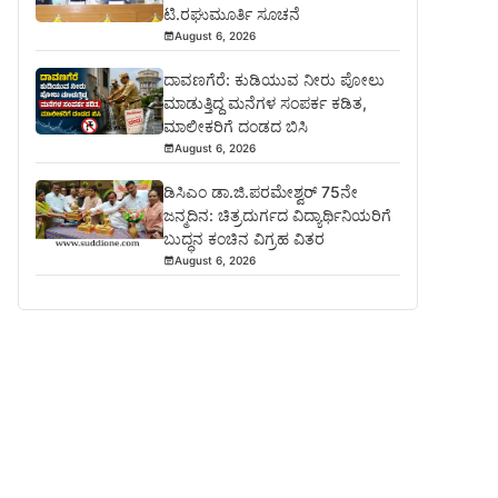
ಟಿ.ರಘುಮೂರ್ತಿ ಸೂಚನೆ
August 6, 2026
ದಾವಣಗೆರೆ: ಕುಡಿಯುವ ನೀರು ಪೋಲು
ಮಾಡುತ್ತಿದ್ದ ಮನೆಗಳ ಸಂಪರ್ಕ ಕಡಿತ,
ಮಾಲೀಕರಿಗೆ ದಂಡದ ಬಿಸಿ
August 6, 2026
ಡಿಸಿಎಂ ಡಾ.ಜಿ.ಪರಮೇಶ್ವರ್ 75ನೇ
ಜನ್ಮದಿನ: ಚಿತ್ರದುರ್ಗದ ವಿದ್ಯಾರ್ಥಿನಿಯರಿಗೆ
ಬುದ್ಧನ ಕಂಚಿನ ವಿಗ್ರಹ ವಿತರ
August 6, 2026