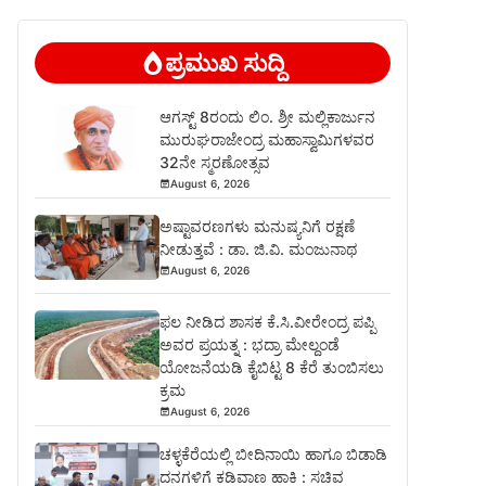
ಪ್ರಮುಖ ಸುದ್ದಿ
ಆಗಸ್ಟ್ 8ರಂದು ಲಿಂ. ಶ್ರೀ ಮಲ್ಲಿಕಾರ್ಜುನ
ಮುರುಘರಾಜೇಂದ್ರ ಮಹಾಸ್ವಾಮಿಗಳವರ
32ನೇ ಸ್ಮರಣೋತ್ಸವ
August 6, 2026
ಅಷ್ಟಾವರಣಗಳು ಮನುಷ್ಯನಿಗೆ ರಕ್ಷಣೆ
ನೀಡುತ್ತವೆ : ಡಾ. ಜಿ.ವಿ. ಮಂಜುನಾಥ
August 6, 2026
ಫಲ ನೀಡಿದ ಶಾಸಕ ಕೆ.ಸಿ.ವೀರೇಂದ್ರ ಪಪ್ಪಿ
ಅವರ ಪ್ರಯತ್ನ : ಭದ್ರಾ ಮೇಲ್ದಂಡೆ
ಯೋಜನೆಯಡಿ ಕೈಬಿಟ್ಟ 8 ಕೆರೆ ತುಂಬಿಸಲು
ಕ್ರಮ
August 6, 2026
ಚಳ್ಳಕೆರೆಯಲ್ಲಿ ಬೀದಿನಾಯಿ ಹಾಗೂ ಬಿಡಾಡಿ
ದನಗಳಿಗೆ ಕಡಿವಾಣ ಹಾಕಿ : ಸಚಿವ