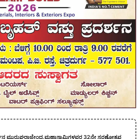
ಕಾರ್ಜುನ ಮುರುಘರಾಜೇಂದ್ರ ಮಹಾಸ್ವಾಮಿಗಳವರ 32ನೇ ಸ್ಮರಣೋತ್ಸವ