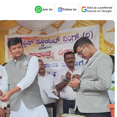
Add as a preferred
Join Us
Follow Us
source on Google