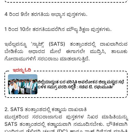
4 ರಿಂದ 9ನೇ ತರಗತಿಯ ಅಭ್ಯಾಸ ಪುಸ್ತಕಗಳು.
1 ರಿಂದ 10ನೇ ತರಗತಿಯವರೆಗಿನ ಮೌಲ್ಯ ಶಿಕ್ಷಣ ಪುಸ್ತಕಗಳು.
ಇವೆಲ್ಲವನ್ನೂ ‘ಸ್ಯಾಟ್ಸ್’ (SATS) ತಂತ್ರಾಂಶದಲ್ಲಿ ದಾಖಲಾಗಿರುವ
ಬೇಡಿಕೆಯ ಆಧಾರದ ಮೇಲೆ ಈಗಾಗಲೇ ಮುದ್ರಿಸಿ, ತಾಲೂಕು
ಗೋದಾಮುಗಳಿಗೆ ಸರಬರಾಜು ಮಾಡಲಾಗುತ್ತಿದೆ.
ಇದನ್ನು ಓದಿ
ಜಿಲ್ಲೆಯಾದ್ಯಂತ ಬರ ಪರಿಸ್ಥಿತಿ ಅವಲೋಕನ ಜಿಲ್ಲಾ ಮಟ್ಟದ ಸಭೆ
ಬಳಿಕ ಸಮಗ್ರ ವರದಿ ಸಲ್ಲಿಕೆ : ಸಚಿವ ಟಿ. ರಘುಮೂರ್ತಿ
2. SATS ತಂತ್ರಾಂಶದಲ್ಲಿ ಕಡ್ಡಾಯ ದಾಖಲಾತಿ
ಮುದ್ರಕರಿಂದ ಸರಬರಾಜಾಗುವ ಪುಸ್ತಕಗಳ ನಿಖರ ಮಾಹಿತಿಯನ್ನು
SATS ತಂತ್ರಾಂಶದಲ್ಲಿ ಕಡ್ಡಾಯವಾಗಿ ನಮೂದಿಸಬೇಕು. ಭೌತಿಕವಾಗಿ
ಬಂದಿರುವ ಡೆಲಿವರಿ ಚಲನ್ (DC) ಹಾಗೂ ಸ್ಟಾಕ್ ರಿಜಿಸ್ಟರ್ ಮಾಹಿತಿ