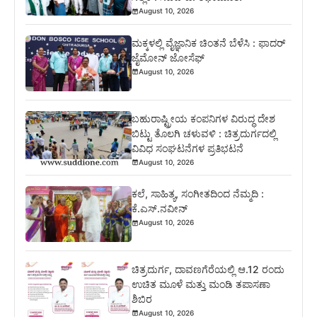
August 10, 2026
ಮಕ್ಕಳಲ್ಲಿ ವೈಜ್ಞಾನಿಕ ಚಿಂತನೆ ಬೆಳೆಸಿ : ಫಾದರ್
ಜೈಮೋನ್ ಜೋಸೆಫ್
August 10, 2026
ಬಹುರಾಷ್ಟ್ರೀಯ ಕಂಪನಿಗಳ ವಿರುದ್ಧ ದೇಶ
ಬಿಟ್ಟು ತೊಲಗಿ ಚಳುವಳಿ : ಚಿತ್ರದುರ್ಗದಲ್ಲಿ
ವಿವಿಧ ಸಂಘಟನೆಗಳ ಪ್ರತಿಭಟನೆ
August 10, 2026
ಕಲೆ, ಸಾಹಿತ್ಯ, ಸಂಗೀತದಿಂದ ನೆಮ್ಮದಿ :
ಕೆ.ಎಸ್.ನವೀನ್
August 10, 2026
ಚಿತ್ರದುರ್ಗ, ದಾವಣಗೆರೆಯಲ್ಲಿ ಆ.12 ರಂದು
ಉಚಿತ ಮೂಳೆ ಮತ್ತು ಮಂಡಿ ತಪಾಸಣಾ
ಶಿಬಿರ
August 10, 2026