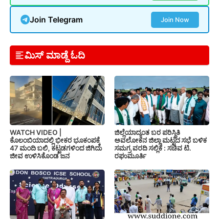
Join Telegram
Join Now
ಮಿಸ್ ಮಾಡ್ದೆ ಓದಿ
WATCH VIDEO |
ಜಿಲ್ಲೆಯಾದ್ಯಂತ ಬರ ಪರಿಸ್ಥಿತಿ
ಕೊಲಂಬಿಯಾದಲ್ಲಿ ಭೀಕರ ಭೂಕಂಪಕ್ಕೆ
ಅವಲೋಕನ ಜಿಲ್ಲಾ ಮಟ್ಟದ ಸಭೆ ಬಳಿಕ
47 ಮಂದಿ ಬಲಿ, ಕಟ್ಟಡಗಳಿಂದ ಜಿಗಿದು
ಸಮಗ್ರ ವರದಿ ಸಲ್ಲಿಕೆ : ಸಚಿವ ಟಿ.
ಜೀವ ಉಳಿಸಿಕೊಂಡ ಜನ
ರಘುಮೂರ್ತಿ