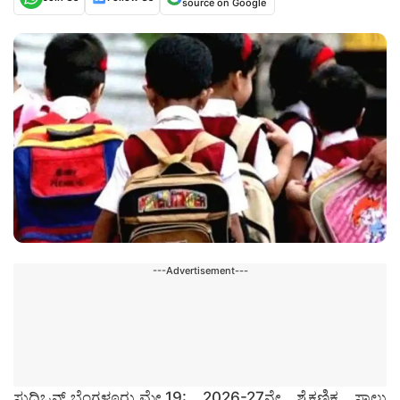
source on Google
---Advertisement---
ಸುದ್ದಿಒನ್,ಬೆಂಗಳೂರು,ಮೇ.19: 2026-27ನೇ ಶೈಕ್ಷಣಿಕ ಸಾಲು