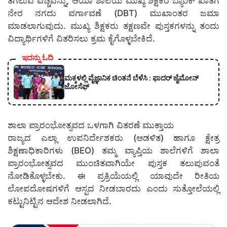
ತಗಲುವ ವೆಚ್ಚವನ್ನು, ಆಯಾ ಶಾಲೆಯ ಮುಖ್ಯ ಶಿಕ್ಷಕರ ಬ್ಯಾಂಕ್ ಖಾತೆಗೆ
ನೇರ ನಗದು ವರ್ಗಾವಣೆ (DBT) ಮುಖಾಂತರ ಜಮಾ
ಮಾಡಲಾಗುವುದು. ಮುಖ್ಯ ಶಿಕ್ಷಕರು ತಕ್ಷಣವೇ ಪುಸ್ತಕಗಳನ್ನು ತಂದು
ವಿದ್ಯಾರ್ಥಿಗಳಿಗೆ ವಿತರಿಸಲು ಕ್ರಮ ಕೈಗೊಳ್ಳಬೇಕಿದೆ.
ಇದನ್ನು ಓದಿ
ಮಕ್ಕಳಲ್ಲಿ ವೈಜ್ಞಾನಿಕ ಚಿಂತನೆ ಬೆಳೆಸಿ : ಫಾದರ್ ಜೈಮೋನ್
ಜೋಸೆಫ್
ಶಾಲಾ ಪ್ರಾರಂಭೋತ್ಸವದ ಒಳಗಾಗಿ ವಿತರಣೆ ಮುಕ್ತಾಯ
ರಾಜ್ಯದ ಎಲ್ಲಾ ಉಪನಿರ್ದೇಶಕರು (ಆಡಳಿತ) ಹಾಗೂ ಕ್ಷೇತ್ರ
ಶಿಕ್ಷಣಾಧಿಕಾರಿಗಳು (BEO) ತಮ್ಮ ವ್ಯಾಪ್ತಿಯ ಶಾಲೆಗಳಿಗೆ ಶಾಲಾ
ಪ್ರಾರಂಭೋತ್ಸವದ ಮುಂಚಿತವಾಗಿಯೇ ಪುಸ್ತಕ ತಲುಪುವಂತೆ
ನೋಡಿಕೊಳ್ಳಬೇಕು. ಈ ಪ್ರಕ್ರಿಯೆಯಲ್ಲಿ ಯಾವುದೇ ರೀತಿಯ
ಲೋಪದೋಷಗಳಿಗೆ ಆಸ್ಪದ ನೀಡಬಾರದು ಎಂದು ಸುತ್ತೋಲೆಯಲ್ಲಿ
ಕಟ್ಟುನಿಟ್ಟಿನ ಆದೇಶ ನೀಡಲಾಗಿದೆ.