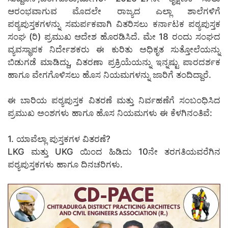
ಆರಂಭವಾಗುವ ಮೊದಲೇ ರಾಜ್ಯದ ಎಲ್ಲಾ ಶಾಲೆಗಳಿಗೆ
ಪಠ್ಯಪುಸ್ತಕಗಳನ್ನು ಸಮರ್ಪಕವಾಗಿ ವಿತರಿಸಲು ಕರ್ನಾಟಕ ಪಠ್ಯಪುಸ್ತಕ
ಸಂಘ (ರಿ) ಪ್ರಮುಖ ಆದೇಶ ಹೊರಡಿಸಿದೆ. ಮೇ 18 ರಂದು ಸಂಘದ
ವ್ಯವಸ್ಥಾಪಕ ನಿರ್ದೇಶಕರು ಈ ಕುರಿತು ಅಧಿಕೃತ ಸುತ್ತೋಲೆಯನ್ನು
ಬಿಡುಗಡೆ ಮಾಡಿದ್ದು, ವಿತರಣಾ ಪ್ರಕ್ರಿಯೆಯನ್ನು ಇನ್ನಷ್ಟು ಪಾರದರ್ಶಕ
ಹಾಗೂ ವೇಗಗೊಳಿಸಲು ಹೊಸ ನಿಯಮಗಳನ್ನು ಜಾರಿಗೆ ತಂದಿದ್ದಾರೆ.
ಈ ಬಾರಿಯ ಪಠ್ಯಪುಸ್ತಕ ವಿತರಣೆ ಮತ್ತು ನಿರ್ವಹಣೆಗೆ ಸಂಬಂಧಿಸಿದ
ಪ್ರಮುಖ ಅಂಶಗಳು ಹಾಗೂ ಹೊಸ ನಿಯಮಗಳು ಈ ಕೆಳಗಿನಂತಿವೆ:
1. ಯಾವೆಲ್ಲಾ ಪುಸ್ತಕಗಳ ವಿತರಣೆ?
LKG ಮತ್ತು UKG ಯಿಂದ ಹಿಡಿದು 10ನೇ ತರಗತಿಯವರೆಗಿನ
ಪಠ್ಯಪುಸ್ತಕಗಳು ಹಾಗೂ ದಿನಚರಿಗಳು.