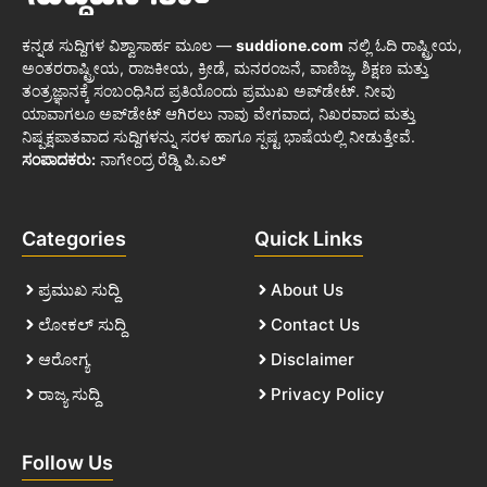
ಕನ್ನಡ ಸುದ್ದಿಗಳ ವಿಶ್ವಾಸಾರ್ಹ ಮೂಲ —
suddione.com
ನಲ್ಲಿ ಓದಿ ರಾಷ್ಟ್ರೀಯ,
ಅಂತರರಾಷ್ಟ್ರೀಯ, ರಾಜಕೀಯ, ಕ್ರೀಡೆ, ಮನರಂಜನೆ, ವಾಣಿಜ್ಯ, ಶಿಕ್ಷಣ ಮತ್ತು
ತಂತ್ರಜ್ಞಾನಕ್ಕೆ ಸಂಬಂಧಿಸಿದ ಪ್ರತಿಯೊಂದು ಪ್ರಮುಖ ಅಪ್‌ಡೇಟ್. ನೀವು
ಯಾವಾಗಲೂ ಅಪ್‌ಡೇಟ್ ಆಗಿರಲು ನಾವು ವೇಗವಾದ, ನಿಖರವಾದ ಮತ್ತು
ನಿಷ್ಪಕ್ಷಪಾತವಾದ ಸುದ್ದಿಗಳನ್ನು ಸರಳ ಹಾಗೂ ಸ್ಪಷ್ಟ ಭಾಷೆಯಲ್ಲಿ ನೀಡುತ್ತೇವೆ.
ಸಂಪಾದಕರು:
ನಾಗೇಂದ್ರ ರೆಡ್ಡಿ ಪಿ.ಎಲ್
Categories
Quick Links
ಪ್ರಮುಖ ಸುದ್ದಿ
About Us
ಲೋಕಲ್ ಸುದ್ದಿ
Contact Us
ಆರೋಗ್ಯ
Disclaimer
ರಾಜ್ಯ ಸುದ್ದಿ
Privacy Policy
Follow Us