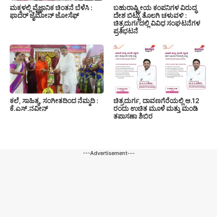
ಮಕ್ಕಳಲ್ಲಿ ವೈಜ್ಞಾನಿಕ ಚಿಂತನೆ ಬೆಳೆಸಿ :
ಬಹುರಾಷ್ಟ್ರೀಯ ಕಂಪನಿಗಳ ವಿರುದ್ಧ
ಫಾದರ್ ಜೈಮೋನ್ ಜೋಸೆಫ್
ದೇಶ ಬಿಟ್ಟು ತೊಲಗಿ ಚಳುವಳಿ :
ಚಿತ್ರದುರ್ಗದಲ್ಲಿ ವಿವಿಧ ಸಂಘಟನೆಗಳ
ಪ್ರತಿಭಟನೆ
ಕಲೆ, ಸಾಹಿತ್ಯ, ಸಂಗೀತದಿಂದ ನೆಮ್ಮದಿ :
ಚಿತ್ರದುರ್ಗ, ದಾವಣಗೆರೆಯಲ್ಲಿ ಆ.12
ಕೆ.ಎಸ್.ನವೀನ್
ರಂದು ಉಚಿತ ಮೂಳೆ ಮತ್ತು ಮಂಡಿ
ತಪಾಸಣಾ ಶಿಬಿರ
---Advertisement---