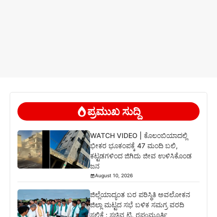
ಪ್ರಮುಖ ಸುದ್ದಿ
WATCH VIDEO | ಕೊಲಂಬಿಯಾದಲ್ಲಿ
ಭೀಕರ ಭೂಕಂಪಕ್ಕೆ 47 ಮಂದಿ ಬಲಿ,
ಕಟ್ಟಡಗಳಿಂದ ಜಿಗಿದು ಜೀವ ಉಳಿಸಿಕೊಂಡ
ಜನ
August 10, 2026
ಜಿಲ್ಲೆಯಾದ್ಯಂತ ಬರ ಪರಿಸ್ಥಿತಿ ಅವಲೋಕನ
ಜಿಲ್ಲಾ ಮಟ್ಟದ ಸಭೆ ಬಳಿಕ ಸಮಗ್ರ ವರದಿ
ಸಲ್ಲಿಕೆ : ಸಚಿವ ಟಿ. ರಘುಮೂರ್ತಿ