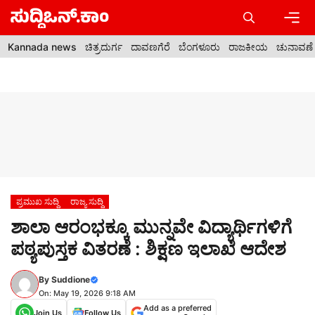
Skip
to
content
Men
Kannada news
ಚಿತ್ರದುರ್ಗ
ದಾವಣಗೆರೆ
ಬೆಂಗಳೂರು
ರಾಜಕೀಯ
ಚುನಾವಣೆ
ಪ್ರಮುಖ ಸುದ್ದಿ
ರಾಜ್ಯ ಸುದ್ದಿ
ಶಾಲಾ ಆರಂಭಕ್ಕೂ ಮುನ್ನವೇ ವಿದ್ಯಾರ್ಥಿಗಳಿಗೆ
ಪಠ್ಯಪುಸ್ತಕ ವಿತರಣೆ : ಶಿಕ್ಷಣ ಇಲಾಖೆ ಆದೇಶ
By
Suddione
On: May 19, 2026 9:18 AM
Add as a preferred
Join Us
Follow Us