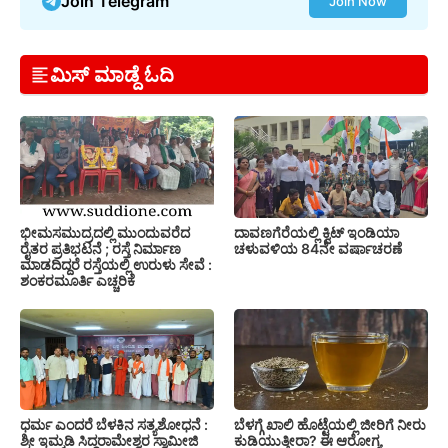
Join Telegram
Join Now
ಮಿಸ್ ಮಾಡ್ದೆ ಓದಿ
ಭೀಮಸಮುದ್ರದಲ್ಲಿ ಮುಂದುವರೆದ
ದಾವಣಗೆರೆಯಲ್ಲಿ ಕ್ವಿಟ್ ಇಂಡಿಯಾ
ರೈತರ ಪ್ರತಿಭಟನೆ ; ರಸ್ತೆ ನಿರ್ಮಾಣ
ಚಳುವಳಿಯ 84ನೇ ವರ್ಷಾಚರಣೆ
ಮಾಡದಿದ್ದರೆ ರಸ್ತೆಯಲ್ಲಿ ಉರುಳು ಸೇವೆ :
ಶಂಕರಮೂರ್ತಿ ಎಚ್ಚರಿಕೆ
ಧರ್ಮ ಎಂದರೆ ಬೆಳಕಿನ ಸತ್ಯಶೋಧನೆ :
ಬೆಳಗ್ಗೆ ಖಾಲಿ ಹೊಟ್ಟೆಯಲ್ಲಿ ಜೀರಿಗೆ ನೀರು
ಶ್ರೀ ಇಮ್ಮಡಿ ಸಿದ್ಧರಾಮೇಶ್ವರ ಸ್ವಾಮೀಜಿ
ಕುಡಿಯುತ್ತೀರಾ? ಈ ಆರೋಗ್ಯ