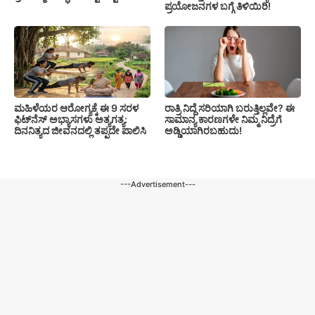
ಪ್ರಯೋಜನಗಳ ಬಗ್ಗೆ ತಿಳಿಯಿರಿ!
ಮಹಿಳೆಯರ ಆರೋಗ್ಯಕ್ಕೆ ಈ 9 ಸರಳ
ರಾತ್ರಿ ನಿದ್ದೆ ಸರಿಯಾಗಿ ಬರುತ್ತಿಲ್ಲವೇ? ಈ
ಫಿಟ್‌ನೆಸ್‌ ಅಭ್ಯಾಸಗಳು ಅತ್ಯಗತ್ಯ:
ಸಾಮಾನ್ಯ ಕಾರಣಗಳೇ ನಿಮ್ಮ ನಿದ್ರೆಗೆ
ದಿನನಿತ್ಯದ ಜೀವನದಲ್ಲಿ ತಪ್ಪದೇ ಪಾಲಿಸಿ
ಅಡ್ಡಿಯಾಗಿರಬಹುದು!
---Advertisement---