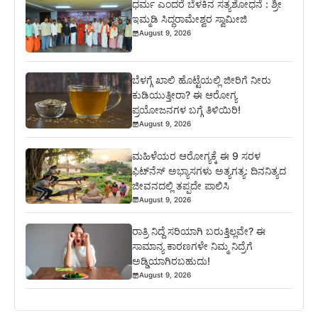
ಧರ್ಮ ಎಂದರೆ ಬೆಳಕಿನ ಸತ್ಯಶೋಧನೆ : ಶ್ರೀ
ಇಮ್ಮಡಿ ಸಿದ್ಧರಾಮೇಶ್ವರ ಸ್ವಾಮೀಜಿ
August 9, 2026
ಬೆಳಗ್ಗೆ ಖಾಲಿ ಹೊಟ್ಟೆಯಲ್ಲಿ ಜೀರಿಗೆ ನೀರು
ಕುಡಿಯುತ್ತೀರಾ? ಈ ಆರೋಗ್ಯ
ಪ್ರಯೋಜನಗಳ ಬಗ್ಗೆ ತಿಳಿಯಿರಿ!
August 9, 2026
ಮಹಿಳೆಯರ ಆರೋಗ್ಯಕ್ಕೆ ಈ 9 ಸರಳ
ಫಿಟ್‌ನೆಸ್‌ ಅಭ್ಯಾಸಗಳು ಅತ್ಯಗತ್ಯ: ದಿನನಿತ್ಯದ
ಜೀವನದಲ್ಲಿ ತಪ್ಪದೇ ಪಾಲಿಸಿ
August 9, 2026
ರಾತ್ರಿ ನಿದ್ದೆ ಸರಿಯಾಗಿ ಬರುತ್ತಿಲ್ಲವೇ? ಈ
ಸಾಮಾನ್ಯ ಕಾರಣಗಳೇ ನಿಮ್ಮ ನಿದ್ರೆಗೆ
ಅಡ್ಡಿಯಾಗಿರಬಹುದು!
August 9, 2026