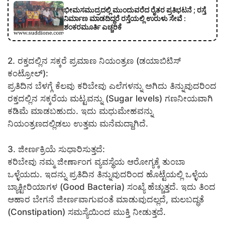
ಭೀಮಸಮುದ್ರದಲ್ಲಿ ಮುಂದುವರೆದ ರೈತರ ಪ್ರತಿಭಟನೆ ; ರಸ್ತೆ
ನಿರ್ಮಾಣ ಮಾಡದಿದ್ದರೆ ರಸ್ತೆಯಲ್ಲಿ ಉರುಳು ಸೇವೆ :
ಶಂಕರಮೂರ್ತಿ ಎಚ್ಚರಿಕೆ
2. ರಕ್ತದಲ್ಲಿನ ಸಕ್ಕರೆ ಪ್ರಮಾಣ ನಿಯಂತ್ರಣ (ಡಯಾಬಿಟಿಸ್
ಕಂಟ್ರೋಲ್):
ಪ್ರತಿದಿನ ಬೆಳಗ್ಗೆ ಕೆಲವು ಕರಿಬೇವು ಎಲೆಗಳನ್ನು ಅಗಿದು ತಿನ್ನುವುದರಿಂದ
ರಕ್ತದಲ್ಲಿನ ಸಕ್ಕರೆಯ ಮಟ್ಟವನ್ನು (Sugar levels) ಗಣನೀಯವಾಗಿ
ಕಡಿಮೆ ಮಾಡಬಹುದು. ಇದು ಮಧುಮೇಹವನ್ನು
ನಿಯಂತ್ರಣದಲ್ಲಿಡಲು ಉತ್ತಮ ಮನೆಮದ್ದಾಗಿದೆ.
3. ಜೀರ್ಣಕ್ರಿಯೆ ಸುಧಾರಿಸುತ್ತದೆ:
ಕರಿಬೇವು ನಮ್ಮ ಜೀರ್ಣಾಂಗ ವ್ಯವಸ್ಥೆಯ ಆರೋಗ್ಯಕ್ಕೆ ತುಂಬಾ
ಒಳ್ಳೆಯದು. ಇದನ್ನು ಪ್ರತಿದಿನ ತಿನ್ನುವುದರಿಂದ ಹೊಟ್ಟೆಯಲ್ಲಿ ಒಳ್ಳೆಯ
ಬ್ಯಾಕ್ಟೀರಿಯಾಗಳ (Good Bacteria) ಸಂಖ್ಯೆ ಹೆಚ್ಚುತ್ತದೆ. ಇದು ತಿಂದ
ಆಹಾರ ಬೇಗನೆ ಜೀರ್ಣವಾಗುವಂತೆ ಮಾಡುವುದಲ್ಲದೆ, ಮಲಬದ್ಧತೆ
(Constipation) ಸಮಸ್ಯೆಯಿಂದ ಮುಕ್ತಿ ನೀಡುತ್ತದೆ.