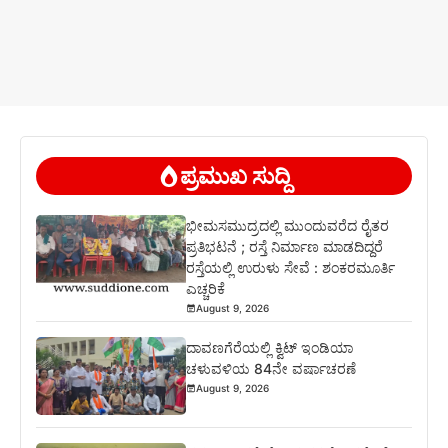
ಪ್ರಮುಖ ಸುದ್ದಿ
ಭೀಮಸಮುದ್ರದಲ್ಲಿ ಮುಂದುವರೆದ ರೈತರ
ಪ್ರತಿಭಟನೆ ; ರಸ್ತೆ ನಿರ್ಮಾಣ ಮಾಡದಿದ್ದರೆ
ರಸ್ತೆಯಲ್ಲಿ ಉರುಳು ಸೇವೆ : ಶಂಕರಮೂರ್ತಿ
ಎಚ್ಚರಿಕೆ
August 9, 2026
ದಾವಣಗೆರೆಯಲ್ಲಿ ಕ್ವಿಟ್ ಇಂಡಿಯಾ
ಚಳುವಳಿಯ 84ನೇ ವರ್ಷಾಚರಣೆ
August 9, 2026