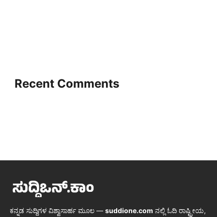
Recent Comments
ಕನ್ನಡ ಸುದ್ದಿಗಳ ವಿಶ್ವಾಸಾರ್ಹ ಮೂಲ —
suddione.com
ನಲ್ಲಿ ಓದಿ ರಾಷ್ಟ್ರೀಯ,