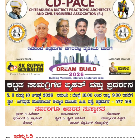
ಇದನ್ನು ಓದಿ