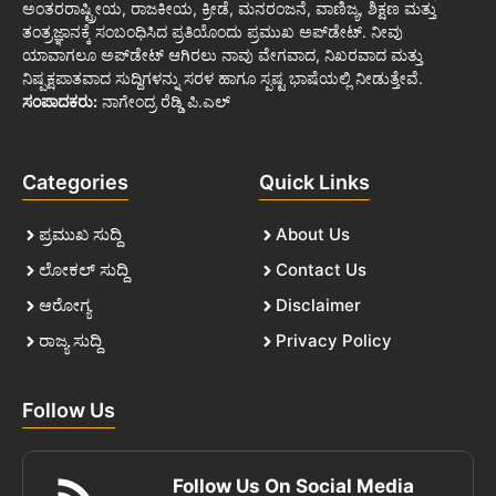
ಅಂತರರಾಷ್ಟ್ರೀಯ, ರಾಜಕೀಯ, ಕ್ರೀಡೆ, ಮನರಂಜನೆ, ವಾಣಿಜ್ಯ, ಶಿಕ್ಷಣ ಮತ್ತು
ತಂತ್ರಜ್ಞಾನಕ್ಕೆ ಸಂಬಂಧಿಸಿದ ಪ್ರತಿಯೊಂದು ಪ್ರಮುಖ ಅಪ್‌ಡೇಟ್. ನೀವು
ಯಾವಾಗಲೂ ಅಪ್‌ಡೇಟ್ ಆಗಿರಲು ನಾವು ವೇಗವಾದ, ನಿಖರವಾದ ಮತ್ತು
ನಿಷ್ಪಕ್ಷಪಾತವಾದ ಸುದ್ದಿಗಳನ್ನು ಸರಳ ಹಾಗೂ ಸ್ಪಷ್ಟ ಭಾಷೆಯಲ್ಲಿ ನೀಡುತ್ತೇವೆ.
ಸಂಪಾದಕರು:
ನಾಗೇಂದ್ರ ರೆಡ್ಡಿ ಪಿ.ಎಲ್
Categories
Quick Links
ಪ್ರಮುಖ ಸುದ್ದಿ
About Us
ಲೋಕಲ್ ಸುದ್ದಿ
Contact Us
ಆರೋಗ್ಯ
Disclaimer
ರಾಜ್ಯ ಸುದ್ದಿ
Privacy Policy
Follow Us
Follow Us On Social Media