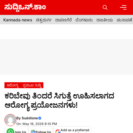
Skip
to
content
Men
Kannada news
ಚಿತ್ರದುರ್ಗ
ದಾವಣಗೆರೆ
ಬೆಂಗಳೂರು
ರಾಜಕೀಯ
ಚುನಾವಣೆ
ಆರೋಗ್ಯ
ಪ್ರಮುಖ ಸುದ್ದಿ
ಕರಿಬೇವು ತಿಂದರೆ ಸಿಗುತ್ತೆ ಊಹಿಸಲಾಗದ
ಆರೋಗ್ಯ ಪ್ರಯೋಜನಗಳು!
By
Suddione
On: May 16, 2026 8:10 PM
Add as a preferred
Join Us
Follow Us