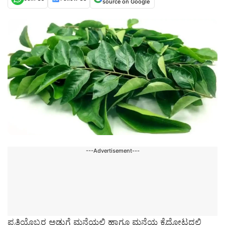
source on Google
---Advertisement---
ಪ್ರತಿಯೊಬ್ಬರ ಅಡುಗೆ ಮನೆಯಲ್ಲಿ ಹಾಗೂ ಮನೆಯ ಕೈದೋಟದಲ್ಲಿ