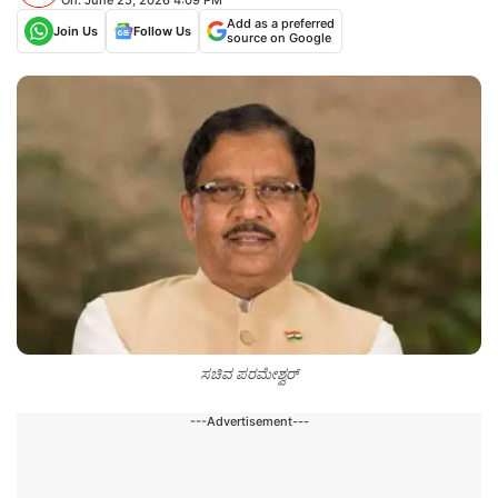
Add as a preferred
Join Us
Follow Us
source on Google
ಸಚಿವ ಪರಮೇಶ್ವರ್
---Advertisement---