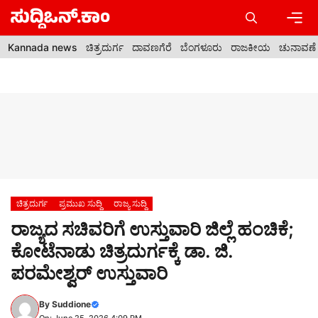
Skip
to
content
Men
Kannada news
ಚಿತ್ರದುರ್ಗ
ದಾವಣಗೆರೆ
ಬೆಂಗಳೂರು
ರಾಜಕೀಯ
ಚುನಾವಣೆ
ಚಿತ್ರದುರ್ಗ
ಪ್ರಮುಖ ಸುದ್ದಿ
ರಾಜ್ಯ ಸುದ್ದಿ
ರಾಜ್ಯದ ಸಚಿವರಿಗೆ ಉಸ್ತುವಾರಿ ಜಿಲ್ಲೆ ಹಂಚಿಕೆ;
ಕೋಟೆನಾಡು ಚಿತ್ರದುರ್ಗಕ್ಕೆ ಡಾ. ಜಿ.
ಪರಮೇಶ್ವರ್ ಉಸ್ತುವಾರಿ
By
Suddione
On: June 25, 2026 4:09 PM