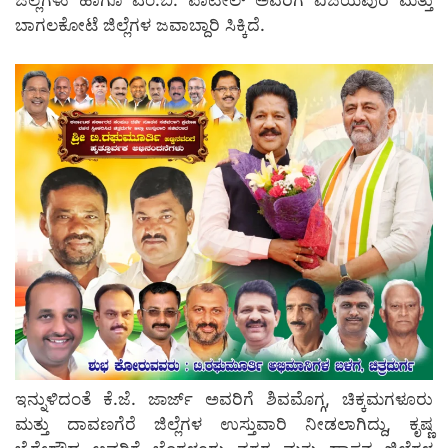
ಜಿಲ್ಲೆಗಳು ಹಾಗೂ ಎಂ.ಬಿ. ಪಾಟೀಲ್ ಅವರಿಗೆ ವಿಜಯಪುರ ಮತ್ತು
ಬಾಗಲಕೋಟೆ ಜಿಲ್ಲೆಗಳ ಜವಾಬ್ದಾರಿ ಸಿಕ್ಕಿದೆ.
ಇನ್ನುಳಿದಂತೆ ಕೆ.ಜೆ. ಜಾರ್ಜ್ ಅವರಿಗೆ ಶಿವಮೊಗ್ಗ, ಚಿಕ್ಕಮಗಳೂರು
ಮತ್ತು ದಾವಣಗೆರೆ ಜಿಲ್ಲೆಗಳ ಉಸ್ತುವಾರಿ ನೀಡಲಾಗಿದ್ದು, ಕೃಷ್ಣ