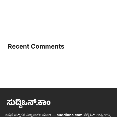
Recent Comments
ಕನ್ನಡ ಸುದ್ದಿಗಳ ವಿಶ್ವಾಸಾರ್ಹ ಮೂಲ —
suddione.com
ನಲ್ಲಿ ಓದಿ ರಾಷ್ಟ್ರೀಯ,