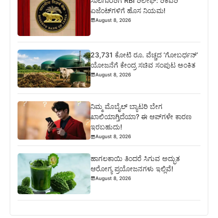
ಸಾಲಗಾರರಿಗೆ RBI ರಿಲೀಫ್‌: ರಿಕವರಿ
ಏಜೆಂಟ್‌ಗಳಿಗೆ ಹೊಸ ನಿಯಮ!
August 8, 2026
23,731 ಕೋಟಿ ರೂ. ವೆಚ್ಚದ ‘ಗೋಬರ್ಧನ್’
ಯೋಜನೆಗೆ ಕೇಂದ್ರ ಸಚಿವ ಸಂಪುಟ ಅಂಕಿತ
August 8, 2026
ನಿಮ್ಮ ಮೊಬೈಲ್ ಬ್ಯಾಟರಿ ಬೇಗ
ಖಾಲಿಯಾಗ್ತಿದೆಯಾ? ಈ ಆಪ್‌ಗಳೇ ಕಾರಣ
ಇರಬಹುದು!
August 8, 2026
ಹಾಗಲಕಾಯಿ ತಿಂದರೆ ಸಿಗುವ ಅದ್ಭುತ
ಆರೋಗ್ಯ ಪ್ರಯೋಜನಗಳು ಇಲ್ಲಿವೆ!
August 8, 2026