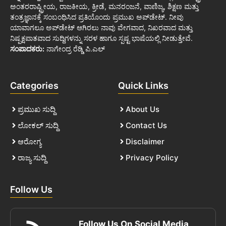
ಅಂತರರಾಷ್ಟ್ರೀಯ, ರಾಜಕೀಯ, ಕ್ರೀಡೆ, ಮನರಂಜನೆ, ವಾಣಿಜ್ಯ, ಶಿಕ್ಷಣ ಮತ್ತು
ತಂತ್ರಜ್ಞಾನಕ್ಕೆ ಸಂಬಂಧಿಸಿದ ಪ್ರತಿಯೊಂದು ಪ್ರಮುಖ ಅಪ್‌ಡೇಟ್. ನೀವು
ಯಾವಾಗಲೂ ಅಪ್‌ಡೇಟ್ ಆಗಿರಲು ನಾವು ವೇಗವಾದ, ನಿಖರವಾದ ಮತ್ತು
ನಿಷ್ಪಕ್ಷಪಾತವಾದ ಸುದ್ದಿಗಳನ್ನು ಸರಳ ಹಾಗೂ ಸ್ಪಷ್ಟ ಭಾಷೆಯಲ್ಲಿ ನೀಡುತ್ತೇವೆ.
ಸಂಪಾದಕರು:
ನಾಗೇಂದ್ರ ರೆಡ್ಡಿ ಪಿ.ಎಲ್
Categories
Quick Links
ಪ್ರಮುಖ ಸುದ್ದಿ
About Us
ಲೋಕಲ್ ಸುದ್ದಿ
Contact Us
ಆರೋಗ್ಯ
Disclaimer
ರಾಜ್ಯ ಸುದ್ದಿ
Privacy Policy
Follow Us
Follow Us On Social Media