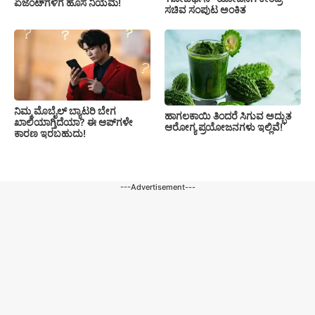
ಏಜೆಂಟ್‌ಗಳಿಗೆ ಹೊಸ ನಿಯಮ!
ಸಚಿವ ಸಂಪುಟ ಅಂಕಿತ
ನಿಮ್ಮ ಮೊಬೈಲ್ ಬ್ಯಾಟರಿ ಬೇಗ
ಹಾಗಲಕಾಯಿ ತಿಂದರೆ ಸಿಗುವ ಅದ್ಭುತ
ಖಾಲಿಯಾಗ್ತಿದೆಯಾ? ಈ ಆಪ್‌ಗಳೇ
ಆರೋಗ್ಯ ಪ್ರಯೋಜನಗಳು ಇಲ್ಲಿವೆ!
ಕಾರಣ ಇರಬಹುದು!
---Advertisement---