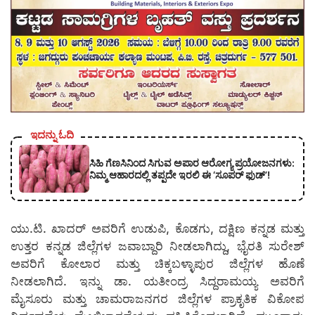
ಇದನ್ನು ಓದಿ
ಸಿಹಿ ಗೆಣಸಿನಿಂದ ಸಿಗುವ ಅಪಾರ ಆರೋಗ್ಯ ಪ್ರಯೋಜನಗಳು:
ನಿಮ್ಮ ಆಹಾರದಲ್ಲಿ ತಪ್ಪದೇ ಇರಲಿ ಈ ‘ಸೂಪರ್ ಫುಡ್’!
ಯು.ಟಿ. ಖಾದರ್ ಅವರಿಗೆ ಉಡುಪಿ, ಕೊಡಗು, ದಕ್ಷಿಣ ಕನ್ನಡ ಮತ್ತು
ಉತ್ತರ ಕನ್ನಡ ಜಿಲ್ಲೆಗಳ ಜವಾಬ್ದಾರಿ ನೀಡಲಾಗಿದ್ದು, ಭೈರತಿ ಸುರೇಶ್
ಅವರಿಗೆ ಕೋಲಾರ ಮತ್ತು ಚಿಕ್ಕಬಳ್ಳಾಪುರ ಜಿಲ್ಲೆಗಳ ಹೊಣೆ
ನೀಡಲಾಗಿದೆ. ಇನ್ನು ಡಾ. ಯತೀಂದ್ರ ಸಿದ್ದರಾಮಯ್ಯ ಅವರಿಗೆ
ಮೈಸೂರು ಮತ್ತು ಚಾಮರಾಜನಗರ ಜಿಲ್ಲೆಗಳ ಪ್ರಾಕೃತಿಕ ವಿಕೋಪ