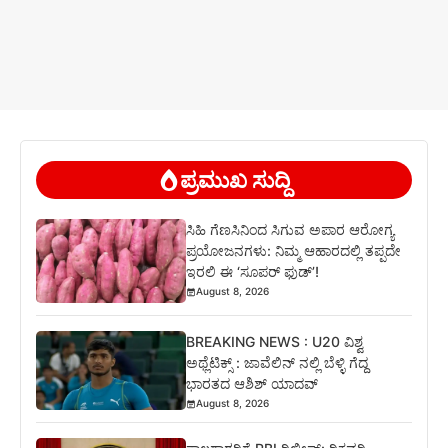
ಪ್ರಮುಖ ಸುದ್ದಿ
ಸಿಹಿ ಗೆಣಸಿನಿಂದ ಸಿಗುವ ಅಪಾರ ಆರೋಗ್ಯ
ಪ್ರಯೋಜನಗಳು: ನಿಮ್ಮ ಆಹಾರದಲ್ಲಿ ತಪ್ಪದೇ
ಇರಲಿ ಈ ‘ಸೂಪರ್ ಫುಡ್’!
August 8, 2026
BREAKING NEWS : U20 ವಿಶ್ವ
ಅಥ್ಲೆಟಿಕ್ಸ್‌ : ಜಾವೆಲಿನ್ ನಲ್ಲಿ ಬೆಳ್ಳಿ ಗೆದ್ದ
ಭಾರತದ ಆಶಿಶ್ ಯಾದವ್
August 8, 2026