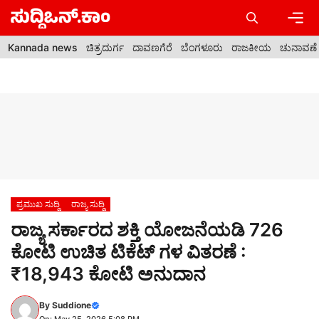
Skip
to
content
Men
Kannada news
ಚಿತ್ರದುರ್ಗ
ದಾವಣಗೆರೆ
ಬೆಂಗಳೂರು
ರಾಜಕೀಯ
ಚುನಾವಣೆ
ಪ್ರಮುಖ ಸುದ್ದಿ
ರಾಜ್ಯ ಸುದ್ದಿ
ರಾಜ್ಯ ಸರ್ಕಾರದ ಶಕ್ತಿ ಯೋಜನೆಯಡಿ 726
ಕೋಟಿ ಉಚಿತ ಟಿಕೆಟ್ ಗಳ ವಿತರಣೆ :
₹18,943 ಕೋಟಿ ಅನುದಾನ
By
Suddione
On: May 25, 2026 5:08 PM