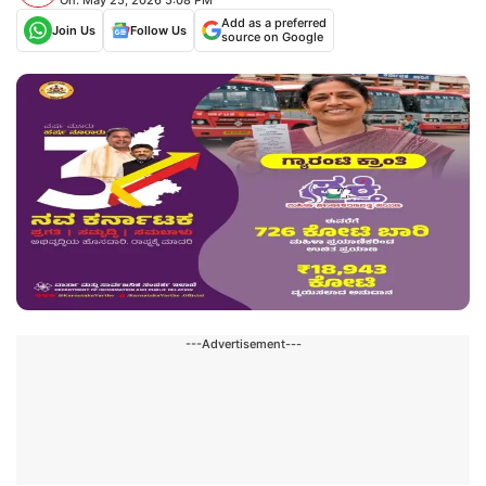
Add as a preferred
Join Us
Follow Us
source on Google
---Advertisement---