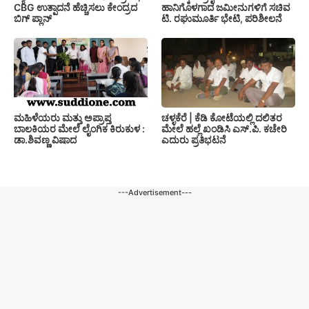
CBG ಉತ್ಪಾದನೆ ಹೆಚ್ಚಿಸಲು ಕೇಂದ್ರದ
ಹಾನಿಗೊಳಗಾದ ಜಮೀನುಗಳಿಗೆ ಸಚಿವ
ಬಿಗ್ ಪ್ಲಾನ್
ಟಿ. ರಘುಮೂರ್ತಿ ಭೇಟಿ, ಪರಿಶೀಲನೆ
ಚಳ್ಳಕೆರೆ | ಕೆಡಿ ಕೋಟೆಯಲ್ಲಿ ದಲಿತರ
ಮಹಿಳೆಯರು ಮತ್ತು ಅಪ್ರಾಪ್ತ
ಮೇಲೆ ಹಲ್ಲೆ ಖಂಡಿಸಿ ಎಸ್.ಪಿ. ಕಚೇರಿ
ಬಾಲಕಿಯರ ಮೇಲೆ ಲೈಂಗಿಕ ಕಿರುಕುಳ :
ಎದುರು ಪ್ರತಿಭಟನೆ
ಡಾ.ಶಿವಣ್ಣ ವಿಷಾದ
---Advertisement---