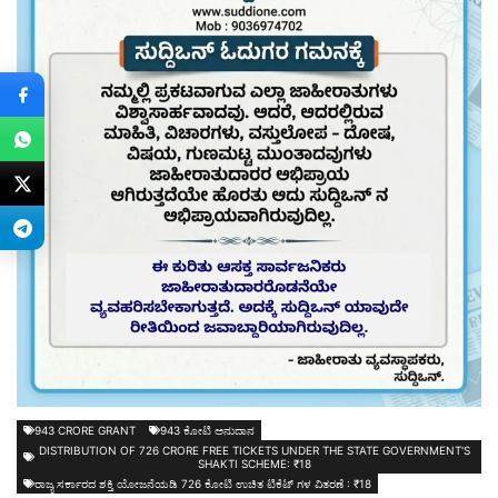
943 CRORE GRANT
943 ಕೋಟಿ ಅನುದಾನ
DISTRIBUTION OF 726 CRORE FREE TICKETS UNDER THE STATE GOVERNMENT'S
SHAKTI SCHEME: ₹18
ರಾಜ್ಯ ಸರ್ಕಾರದ ಶಕ್ತಿ ಯೋಜನೆಯಡಿ 726 ಕೋಟಿ ಉಚಿತ ಟಿಕೆಟ್ ಗಳ ವಿತರಣೆ : ₹18