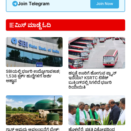
Join Telegram
Join Now
ಮಿಸ್ ಮಾಡ್ದೆ ಓದಿ
SBIಯಲ್ಲಿ ಭರ್ಜರಿ ಉದ್ಯೋಗಾವಕಾಶ;
ಹಬ್ಬಕ್ಕೆ ಊರಿಗೆ ಹೋಗುವ ಪ್ಲ್ಯಾನ್
1,538 ಕ್ಲರ್ಕ್ ಹುದ್ದೆಗಳಿಗೆ ಅರ್ಜಿ
ಇದೆಯಾ? KSRTC ಟಿಕೆಟ್
ಆಹ್ವಾನ
ಬುಕ್ಕಿಂಗ್‌ನಲ್ಲಿ ಸಿಗಲಿದೆ ಭರ್ಜರಿ
ರಿಯಾಯಿತಿ
ಗ್ಯಾಸ್ ಆಮದು ಅವಲಂಬನೆಗೆ ಬ್ರೇಕ್;
ಹೊಳಲ್ಕೆರೆ: ಪ್ರಕೃತಿ ವಿಕೋಪದಿಂದ