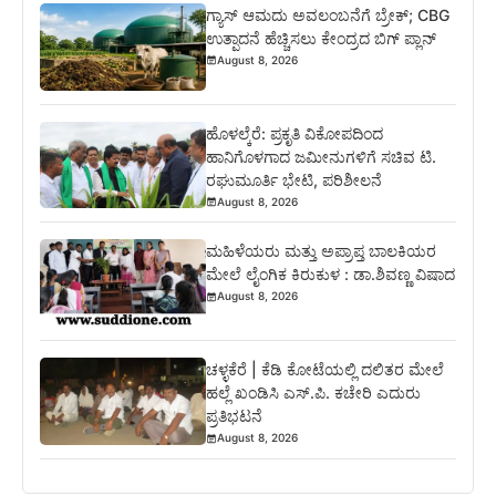
ಗ್ಯಾಸ್ ಆಮದು ಅವಲಂಬನೆಗೆ ಬ್ರೇಕ್; CBG
ಉತ್ಪಾದನೆ ಹೆಚ್ಚಿಸಲು ಕೇಂದ್ರದ ಬಿಗ್ ಪ್ಲಾನ್
August 8, 2026
ಹೊಳಲ್ಕೆರೆ: ಪ್ರಕೃತಿ ವಿಕೋಪದಿಂದ
ಹಾನಿಗೊಳಗಾದ ಜಮೀನುಗಳಿಗೆ ಸಚಿವ ಟಿ.
ರಘುಮೂರ್ತಿ ಭೇಟಿ, ಪರಿಶೀಲನೆ
August 8, 2026
ಮಹಿಳೆಯರು ಮತ್ತು ಅಪ್ರಾಪ್ತ ಬಾಲಕಿಯರ
ಮೇಲೆ ಲೈಂಗಿಕ ಕಿರುಕುಳ : ಡಾ.ಶಿವಣ್ಣ ವಿಷಾದ
August 8, 2026
ಚಳ್ಳಕೆರೆ | ಕೆಡಿ ಕೋಟೆಯಲ್ಲಿ ದಲಿತರ ಮೇಲೆ
ಹಲ್ಲೆ ಖಂಡಿಸಿ ಎಸ್.ಪಿ. ಕಚೇರಿ ಎದುರು
ಪ್ರತಿಭಟನೆ
August 8, 2026