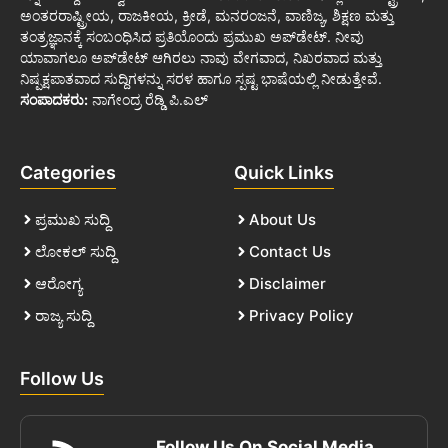
ಅಂತರರಾಷ್ಟ್ರೀಯ, ರಾಜಕೀಯ, ಕ್ರೀಡೆ, ಮನರಂಜನೆ, ವಾಣಿಜ್ಯ, ಶಿಕ್ಷಣ ಮತ್ತು
ತಂತ್ರಜ್ಞಾನಕ್ಕೆ ಸಂಬಂಧಿಸಿದ ಪ್ರತಿಯೊಂದು ಪ್ರಮುಖ ಅಪ್‌ಡೇಟ್. ನೀವು
ಯಾವಾಗಲೂ ಅಪ್‌ಡೇಟ್ ಆಗಿರಲು ನಾವು ವೇಗವಾದ, ನಿಖರವಾದ ಮತ್ತು
ನಿಷ್ಪಕ್ಷಪಾತವಾದ ಸುದ್ದಿಗಳನ್ನು ಸರಳ ಹಾಗೂ ಸ್ಪಷ್ಟ ಭಾಷೆಯಲ್ಲಿ ನೀಡುತ್ತೇವೆ.
ಸಂಪಾದಕರು:
ನಾಗೇಂದ್ರ ರೆಡ್ಡಿ ಪಿ.ಎಲ್
Categories
Quick Links
ಪ್ರಮುಖ ಸುದ್ದಿ
About Us
ಲೋಕಲ್ ಸುದ್ದಿ
Contact Us
ಆರೋಗ್ಯ
Disclaimer
ರಾಜ್ಯ ಸುದ್ದಿ
Privacy Policy
Follow Us
Follow Us On Social Media