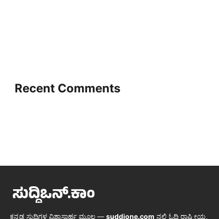
Recent Comments
ಕನ್ನಡ ಸುದ್ದಿಗಳ ವಿಶ್ವಾಸಾರ್ಹ ಮೂಲ —
suddione.com
ನಲ್ಲಿ ಓದಿ ರಾಷ್ಟ್ರೀಯ,