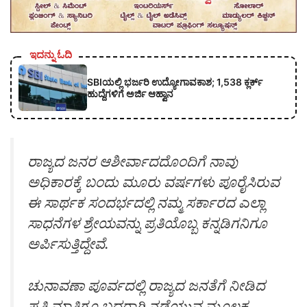
ಇದನ್ನು ಓದಿ
SBIಯಲ್ಲಿ ಭರ್ಜರಿ ಉದ್ಯೋಗಾವಕಾಶ; 1,538 ಕ್ಲರ್ಕ್
ಹುದ್ದೆಗಳಿಗೆ ಅರ್ಜಿ ಆಹ್ವಾನ
ರಾಜ್ಯದ ಜನರ ಆಶೀರ್ವಾದದೊಂದಿಗೆ ನಾವು
ಅಧಿಕಾರಕ್ಕೆ ಬಂದು ಮೂರು ವರ್ಷಗಳು ಪೂರೈಸಿರುವ
ಈ ಸಾರ್ಥಕ ಸಂದರ್ಭದಲ್ಲಿ ನಮ್ಮ ಸರ್ಕಾರದ ಎಲ್ಲಾ
ಸಾಧನೆಗಳ‌ ಶ್ರೇಯವನ್ನು ಪ್ರತಿಯೊಬ್ಬ ಕನ್ನಡಿಗನಿಗೂ
ಅರ್ಪಿಸುತ್ತಿದ್ದೇವೆ.
ಚುನಾವಣಾ ಪೂರ್ವದಲ್ಲಿ ರಾಜ್ಯದ ಜನತೆಗೆ ನೀಡಿದ
ಪ್ರತಿ ಮಾತಿಗೂ ಬದ್ಧರಾಗಿ ನಡೆಯುವ ಮೂಲಕ