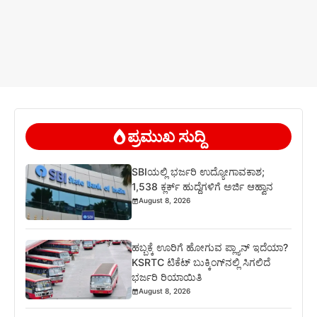
ಪ್ರಮುಖ ಸುದ್ದಿ
SBIಯಲ್ಲಿ ಭರ್ಜರಿ ಉದ್ಯೋಗಾವಕಾಶ;
1,538 ಕ್ಲರ್ಕ್ ಹುದ್ದೆಗಳಿಗೆ ಅರ್ಜಿ ಆಹ್ವಾನ
August 8, 2026
ಹಬ್ಬಕ್ಕೆ ಊರಿಗೆ ಹೋಗುವ ಪ್ಲ್ಯಾನ್ ಇದೆಯಾ?
KSRTC ಟಿಕೆಟ್ ಬುಕ್ಕಿಂಗ್‌ನಲ್ಲಿ ಸಿಗಲಿದೆ
ಭರ್ಜರಿ ರಿಯಾಯಿತಿ
August 8, 2026