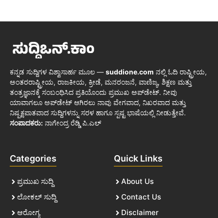
ಕನ್ನಡ ಸುದ್ದಿಗಳ ವಿಶ್ವಾಸಾರ್ಹ ಮೂಲ —
suddione.com
ನಲ್ಲಿ ಓದಿ ರಾಷ್ಟ್ರೀಯ,
ಅಂತರರಾಷ್ಟ್ರೀಯ, ರಾಜಕೀಯ, ಕ್ರೀಡೆ, ಮನರಂಜನೆ, ವಾಣಿಜ್ಯ, ಶಿಕ್ಷಣ ಮತ್ತು
ತಂತ್ರಜ್ಞಾನಕ್ಕೆ ಸಂಬಂಧಿಸಿದ ಪ್ರತಿಯೊಂದು ಪ್ರಮುಖ ಅಪ್‌ಡೇಟ್. ನೀವು
ಯಾವಾಗಲೂ ಅಪ್‌ಡೇಟ್ ಆಗಿರಲು ನಾವು ವೇಗವಾದ, ನಿಖರವಾದ ಮತ್ತು
ನಿಷ್ಪಕ್ಷಪಾತವಾದ ಸುದ್ದಿಗಳನ್ನು ಸರಳ ಹಾಗೂ ಸ್ಪಷ್ಟ ಭಾಷೆಯಲ್ಲಿ ನೀಡುತ್ತೇವೆ.
ಸಂಪಾದಕರು:
ನಾಗೇಂದ್ರ ರೆಡ್ಡಿ ಪಿ.ಎಲ್
Categories
Quick Links
ಪ್ರಮುಖ ಸುದ್ದಿ
About Us
ಲೋಕಲ್ ಸುದ್ದಿ
Contact Us
ಆರೋಗ್ಯ
Disclaimer