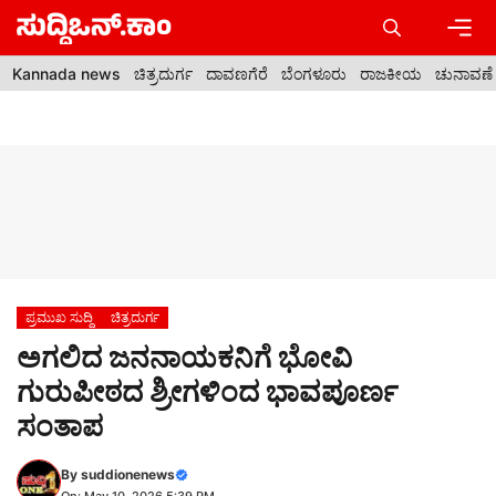
Skip
to
content
Men
Kannada news
ಚಿತ್ರದುರ್ಗ
ದಾವಣಗೆರೆ
ಬೆಂಗಳೂರು
ರಾಜಕೀಯ
ಚುನಾವಣೆ
ಪ್ರಮುಖ ಸುದ್ದಿ
ಚಿತ್ರದುರ್ಗ
ಅಗಲಿದ ಜನನಾಯಕನಿಗೆ ಭೋವಿ
ಗುರುಪೀಠದ ಶ್ರೀಗಳಿಂದ ಭಾವಪೂರ್ಣ
ಸಂತಾಪ
By
suddionenews
On: May 10, 2026 5:39 PM