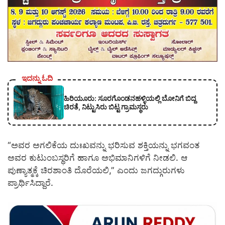
ಇದನ್ನು ಓದಿ
ಹಿರಿಯೂರು: ಸೂರಗೊಂಡನಹಳ್ಳಿಯಲ್ಲಿ ಬೋನಿಗೆ ಬಿದ್ದ
ಚಿರತೆ, ನಿಟ್ಟುಸಿರು ಬಿಟ್ಟ ಗ್ರಾಮಸ್ಥರು
“ಅವರ ಅಗಲಿಕೆಯ ದುಃಖವನ್ನು ಭರಿಸುವ ಶಕ್ತಿಯನ್ನು ಭಗವಂತ
ಅವರ ಕುಟುಂಬಸ್ಥರಿಗೆ ಹಾಗೂ ಅಭಿಮಾನಿಗಳಿಗೆ ನೀಡಲಿ. ಆ
ಪುಣ್ಯಾತ್ಮಕ್ಕೆ ಚಿರಶಾಂತಿ ದೊರೆಯಲಿ,” ಎಂದು ಜಗದ್ಗುರುಗಳು
ಪ್ರಾರ್ಥಿಸಿದ್ದಾರೆ.