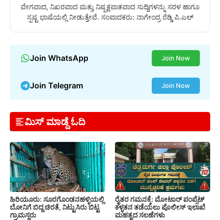
ವೇಗವಾದ, ನಿಖರವಾದ ಮತ್ತು ನಿಷ್ಪಕ್ಷಪಾತವಾದ ಸುದ್ದಿಗಳನ್ನು ಸರಳ ಹಾಗೂ
ಸ್ಪಷ್ಟ ಭಾಷೆಯಲ್ಲಿ ನೀಡುತ್ತೇವೆ. ಸಂಪಾದಕರು: ನಾಗೇಂದ್ರ ರೆಡ್ಡಿ ಪಿ.ಎಲ್
Join WhatsApp
Join Now
Join Telegram
Join Now
ಮಿಸ್ ಮಾಡ್ದೆ ಓದಿ
ಹಿರಿಯೂರು: ಸೂರಗೊಂಡನಹಳ್ಳಿಯಲ್ಲಿ
ರೈತರ ಗಮನಕ್ಕೆ: ಮೋಟಾರ್ ಪಂಪ್ಸೆಟ್
ಬೋನಿಗೆ ಬಿದ್ದ ಚಿರತೆ, ನಿಟ್ಟುಸಿರು ಬಿಟ್ಟ
ಕಳ್ಳತನ ತಡೆಯಲು ಪೊಲೀಸ್ ಇಲಾಖೆ
ಗ್ರಾಮಸ್ಥರು
ಮಹತ್ವದ ಸಲಹೆಗಳು