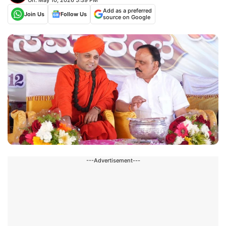
Add as a preferred
Join Us
Follow Us
source on Google
---Advertisement---