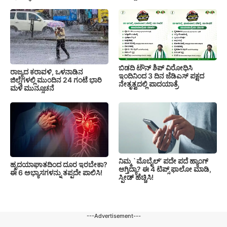
ಬಿಡದಿ ಟೌನ್ ಶಿಪ್ ವಿರೋಧಿಸಿ
ರಾಜ್ಯದ ಕರಾವಳಿ, ಒಳನಾಡಿನ
ಇಂದಿನಿಂದ 3 ದಿನ ಜೆಡಿಎಸ್ ಪಕ್ಷದ
ಜಿಲ್ಲೆಗಳಲ್ಲಿ ಮುಂದಿನ 24 ಗಂಟೆ ಭಾರಿ
ನೇತೃತ್ವದಲ್ಲಿ ಪಾದಯಾತ್ರೆ
ಮಳೆ ಮುನ್ಸೂಚನೆ
ನಿಮ್ಮ `ಮೊಬೈಲ್’ ಪದೇ ಪದೆ ಹ್ಯಾಂಗ್
ಹೃದಯಾಘಾತದಿಂದ ದೂರ ಇರಬೇಕಾ?
ಆಗ್ತಿದ್ಯಾ? ಈ 4 ಟಿಪ್ಸ್ ಫಾಲೋ ಮಾಡಿ,
ಈ 6 ಅಭ್ಯಾಸಗಳನ್ನು ತಪ್ಪದೇ ಪಾಲಿಸಿ!
ಸ್ಪೀಡ್ ಹೆಚ್ಚಿಸಿ!
---Advertisement---