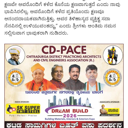
ಕ್ಷಣವೇ ಅವರೊಂದಿಗೆ ಕಳೆದ ಕೊನೆಯ ಕ್ಷಣವಾಗುತ್ತದೆ ಎಂದು ನಾವು
ಭಾವಿಸಿರಲಿಲ್ಲ. ಅವರೊಂದಿಗೆ ಕಳೆದ ಪ್ರತಿಯೊಂದು ಕ್ಷಣವೂ
ಆನಂದದಾಯಕವಾಗಿರುತ್ತಿತ್ತು. ಅವರ ತಿಳಿಹಾಸ್ಯದ ವ್ಯಕ್ತಿತ್ವ ಸದಾ
ನೆನಪಿನಲ್ಲಿ ಉಳಿಯುವಂತದ್ದು,” ಎಂದು ಶ್ರೀಗಳು ಅಂತಿಮ ನಮನ
ಸಲ್ಲಿಸುವಾಗ ಭಾವುಕರಾಗಿ ನುಡಿದರು.