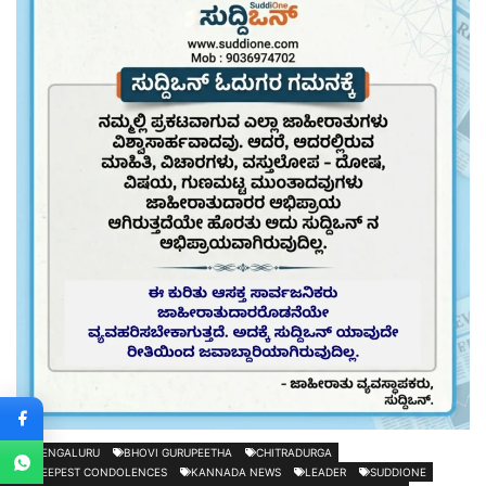
BENGALURU
BHOVI GURUPEETHA
CHITRADURGA
DEEPEST CONDOLENCES
KANNADA NEWS
LEADER
SUDDIONE