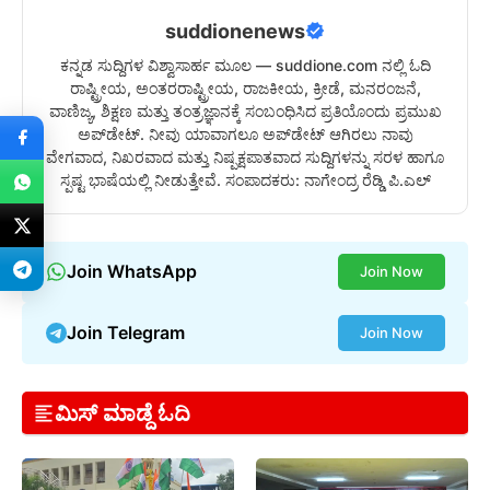
suddionenews
ಕನ್ನಡ ಸುದ್ದಿಗಳ ವಿಶ್ವಾಸಾರ್ಹ ಮೂಲ — suddione.com ನಲ್ಲಿ ಓದಿ
ರಾಷ್ಟ್ರೀಯ, ಅಂತರರಾಷ್ಟ್ರೀಯ, ರಾಜಕೀಯ, ಕ್ರೀಡೆ, ಮನರಂಜನೆ,
ವಾಣಿಜ್ಯ, ಶಿಕ್ಷಣ ಮತ್ತು ತಂತ್ರಜ್ಞಾನಕ್ಕೆ ಸಂಬಂಧಿಸಿದ ಪ್ರತಿಯೊಂದು ಪ್ರಮುಖ
ಅಪ್‌ಡೇಟ್. ನೀವು ಯಾವಾಗಲೂ ಅಪ್‌ಡೇಟ್ ಆಗಿರಲು ನಾವು
ವೇಗವಾದ, ನಿಖರವಾದ ಮತ್ತು ನಿಷ್ಪಕ್ಷಪಾತವಾದ ಸುದ್ದಿಗಳನ್ನು ಸರಳ ಹಾಗೂ
ಸ್ಪಷ್ಟ ಭಾಷೆಯಲ್ಲಿ ನೀಡುತ್ತೇವೆ. ಸಂಪಾದಕರು: ನಾಗೇಂದ್ರ ರೆಡ್ಡಿ ಪಿ.ಎಲ್
Join WhatsApp
Join Now
Join Telegram
Join Now
ಮಿಸ್ ಮಾಡ್ದೆ ಓದಿ