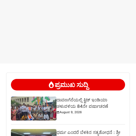
ಪ್ರಮುಖ ಸುದ್ದಿ
ದಾವಣಗೆರೆಯಲ್ಲಿ ಕ್ವಿಟ್ ಇಂಡಿಯಾ
ಚಳುವಳಿಯ 84ನೇ ವರ್ಷಾಚರಣೆ
August 9, 2026
ಧರ್ಮ ಎಂದರೆ ಬೆಳಕಿನ ಸತ್ಯಶೋಧನೆ : ಶ್ರೀ