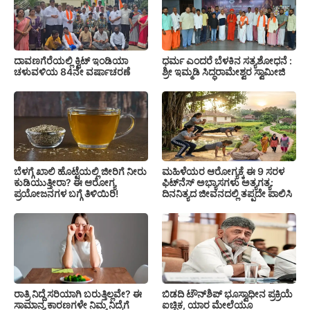
ದಾವಣಗೆರೆಯಲ್ಲಿ ಕ್ವಿಟ್ ಇಂಡಿಯಾ
ಧರ್ಮ ಎಂದರೆ ಬೆಳಕಿನ ಸತ್ಯಶೋಧನೆ :
ಚಳುವಳಿಯ 84ನೇ ವರ್ಷಾಚರಣೆ
ಶ್ರೀ ಇಮ್ಮಡಿ ಸಿದ್ಧರಾಮೇಶ್ವರ ಸ್ವಾಮೀಜಿ
ಬೆಳಗ್ಗೆ ಖಾಲಿ ಹೊಟ್ಟೆಯಲ್ಲಿ ಜೀರಿಗೆ ನೀರು
ಮಹಿಳೆಯರ ಆರೋಗ್ಯಕ್ಕೆ ಈ 9 ಸರಳ
ಕುಡಿಯುತ್ತೀರಾ? ಈ ಆರೋಗ್ಯ
ಫಿಟ್‌ನೆಸ್‌ ಅಭ್ಯಾಸಗಳು ಅತ್ಯಗತ್ಯ:
ಪ್ರಯೋಜನಗಳ ಬಗ್ಗೆ ತಿಳಿಯಿರಿ!
ದಿನನಿತ್ಯದ ಜೀವನದಲ್ಲಿ ತಪ್ಪದೇ ಪಾಲಿಸಿ
ರಾತ್ರಿ ನಿದ್ದೆ ಸರಿಯಾಗಿ ಬರುತ್ತಿಲ್ಲವೇ? ಈ
ಬಿಡದಿ ಟೌನ್‌ಶಿಪ್‌ ಭೂಸ್ವಾಧೀನ ಪ್ರಕ್ರಿಯೆ
ಸಾಮಾನ್ಯ ಕಾರಣಗಳೇ ನಿಮ್ಮ ನಿದ್ರೆಗೆ
ಐಚ್ಛಿಕ, ಯಾರ ಮೇಲೆಯೂ