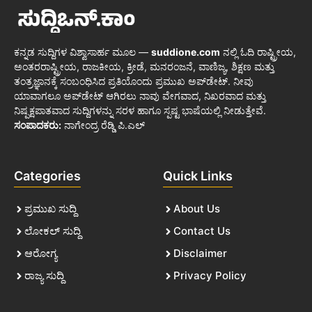
ಕನ್ನಡ ಸುದ್ದಿಗಳ ವಿಶ್ವಾಸಾರ್ಹ ಮೂಲ —
suddione.com
ನಲ್ಲಿ ಓದಿ ರಾಷ್ಟ್ರೀಯ,
ಅಂತರರಾಷ್ಟ್ರೀಯ, ರಾಜಕೀಯ, ಕ್ರೀಡೆ, ಮನರಂಜನೆ, ವಾಣಿಜ್ಯ, ಶಿಕ್ಷಣ ಮತ್ತು
ತಂತ್ರಜ್ಞಾನಕ್ಕೆ ಸಂಬಂಧಿಸಿದ ಪ್ರತಿಯೊಂದು ಪ್ರಮುಖ ಅಪ್‌ಡೇಟ್. ನೀವು
ಯಾವಾಗಲೂ ಅಪ್‌ಡೇಟ್ ಆಗಿರಲು ನಾವು ವೇಗವಾದ, ನಿಖರವಾದ ಮತ್ತು
ನಿಷ್ಪಕ್ಷಪಾತವಾದ ಸುದ್ದಿಗಳನ್ನು ಸರಳ ಹಾಗೂ ಸ್ಪಷ್ಟ ಭಾಷೆಯಲ್ಲಿ ನೀಡುತ್ತೇವೆ.
ಸಂಪಾದಕರು:
ನಾಗೇಂದ್ರ ರೆಡ್ಡಿ ಪಿ.ಎಲ್
Categories
Quick Links
ಪ್ರಮುಖ ಸುದ್ದಿ
About Us
ಲೋಕಲ್ ಸುದ್ದಿ
Contact Us
ಆರೋಗ್ಯ
Disclaimer
ರಾಜ್ಯ ಸುದ್ದಿ
Privacy Policy