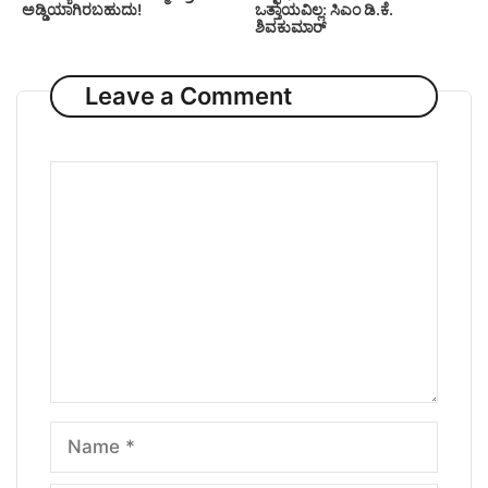
ಅಡ್ಡಿಯಾಗಿರಬಹುದು!
ಒತ್ತಾಯವಿಲ್ಲ: ಸಿಎಂ ಡಿ.ಕೆ.
ಶಿವಕುಮಾರ್
Leave a Comment
Comment
Name