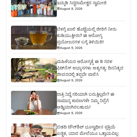
ಇಮ್ಮಡಿ ಸಿದ್ಧರಾಮೇಶ್ವರ ಸ್ವಾಮೀಜಿ
August 9, 2026
ಬೆಳಗ್ಗೆ ಖಾಲಿ ಹೊಟ್ಟೆಯಲ್ಲಿ ಜೀರಿಗೆ ನೀರು
ಕುಡಿಯುತ್ತೀರಾ? ಈ ಆರೋಗ್ಯ
ಪ್ರಯೋಜನಗಳ ಬಗ್ಗೆ ತಿಳಿಯಿರಿ!
August 9, 2026
ಮಹಿಳೆಯರ ಆರೋಗ್ಯಕ್ಕೆ ಈ 9 ಸರಳ
ಫಿಟ್‌ನೆಸ್‌ ಅಭ್ಯಾಸಗಳು ಅತ್ಯಗತ್ಯ: ದಿನನಿತ್ಯದ
ಜೀವನದಲ್ಲಿ ತಪ್ಪದೇ ಪಾಲಿಸಿ
August 9, 2026
ರಾತ್ರಿ ನಿದ್ದೆ ಸರಿಯಾಗಿ ಬರುತ್ತಿಲ್ಲವೇ? ಈ
ಸಾಮಾನ್ಯ ಕಾರಣಗಳೇ ನಿಮ್ಮ ನಿದ್ರೆಗೆ
ಅಡ್ಡಿಯಾಗಿರಬಹುದು!
August 9, 2026
ಬಿಡದಿ ಟೌನ್‌ಶಿಪ್‌ ಭೂಸ್ವಾಧೀನ ಪ್ರಕ್ರಿಯೆ
ಐಚ್ಛಿಕ, ಯಾರ ಮೇಲೆಯೂ ಒತ್ತಾಯವಿಲ್ಲ: