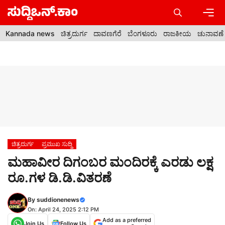
Skip
to
content
Men
Kannada news
ಚಿತ್ರದುರ್ಗ
ದಾವಣಗೆರೆ
ಬೆಂಗಳೂರು
ರಾಜಕೀಯ
ಚುನಾವಣೆ
ಚಿತ್ರದುರ್ಗ
ಪ್ರಮುಖ ಸುದ್ದಿ
ಮಹಾವೀರ ದಿಗಂಬರ ಮಂದಿರಕ್ಕೆ ಎರಡು ಲಕ್ಷ
ರೂ.ಗಳ ಡಿ.ಡಿ.ವಿತರಣೆ
By
suddionenews
On: April 24, 2025 2:12 PM
Add as a preferred
Join Us
Follow Us