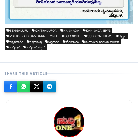
BENGALURU
CHITRADURGA
KANNADA
KANNADANEWS
MAHAVIRA DIGAMBARA TEMPLE
SUDDIONE
SUDDIONENEWS
ಕನ್ನಡ
ಕನ್ನಡವಾರ್ತೆ
ಕನ್ನಡಸುದ್ದಿ
ಚಿತ್ರದುರ್ಗ
ಬೆಂಗಳೂರು
ಮಹಾವೀರ ದಿಗಂಬರ ಮಂದಿರ
ಸುದ್ದಿಒನ್
ಸುದ್ದಿಒನ್ ನ್ಯೂಸ್
SHARE THIS ARTICLE