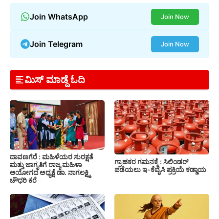
Join WhatsApp
Join Now
Join Telegram
Join Now
ಮಿಸ್ ಮಾಡ್ದೆ ಓದಿ
ದಾವಣಗೆರೆ : ಮಹಿಳೆಯರ ಸುರಕ್ಷತೆ
ಗ್ರಾಹಕರ ಗಮನಕ್ಕೆ : ಸಿಲಿಂಡರ್
ಮತ್ತು ಜಾಗೃತಿಗೆ ರಾಜ್ಯ ಮಹಿಳಾ
ಪಡೆಯಲು ಇ-ಕೆವೈಸಿ ಪ್ರಕ್ರಿಯೆ ಕಡ್ಡಾಯ
ಆಯೋಗದ ಅಧ್ಯಕ್ಷೆ ಡಾ. ನಾಗಲಕ್ಷ್ಮಿ
ಚೌಧರಿ ಕರೆ