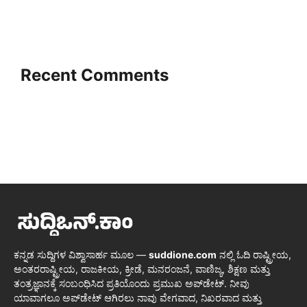
Recent Comments
ಕನ್ನಡ ಸುದ್ದಿಗಳ ವಿಶ್ವಾಸಾರ್ಹ ಮೂಲ —
suddione.com
ನಲ್ಲಿ ಓದಿ ರಾಷ್ಟ್ರೀಯ,
ಅಂತರರಾಷ್ಟ್ರೀಯ, ರಾಜಕೀಯ, ಕ್ರೀಡೆ, ಮನರಂಜನೆ, ವಾಣಿಜ್ಯ, ಶಿಕ್ಷಣ ಮತ್ತು
ತಂತ್ರಜ್ಞಾನಕ್ಕೆ ಸಂಬಂಧಿಸಿದ ಪ್ರತಿಯೊಂದು ಪ್ರಮುಖ ಅಪ್‌ಡೇಟ್. ನೀವು
ಯಾವಾಗಲೂ ಅಪ್‌ಡೇಟ್ ಆಗಿರಲು ನಾವು ವೇಗವಾದ, ನಿಖರವಾದ ಮತ್ತು