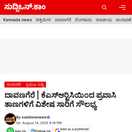
Skip
to
content
Men
Kannada news
ಚಿತ್ರದುರ್ಗ
ದಾವಣಗೆರೆ
ಬೆಂಗಳೂರು
ರಾಜಕೀಯ
ಚುನಾವಣೆ
ದಾವಣಗೆರೆ
ಪ್ರಮುಖ ಸುದ್ದಿ
ದಾವಣಗೆರೆ | ಕೆಎಸ್‍ಆರ್‍ಟಿಸಿಯಿಂದ ಪ್ರವಾಸಿ
ತಾಣಗಳಿಗೆ ವಿಶೇಷ ಸಾರಿಗೆ ಸೌಲಭ್ಯ
By
suddionenews
On: August 14, 2025 9:18 PM
Add as a preferred
Join Us
Follow Us