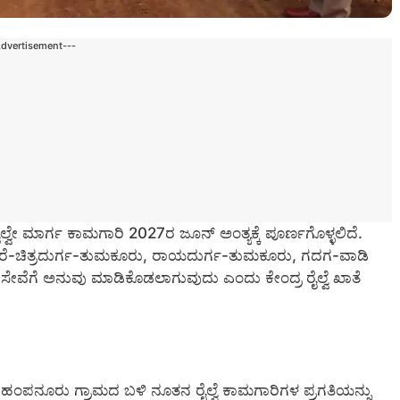
Advertisement---
್ವೇ ಮಾರ್ಗ ಕಾಮಗಾರಿ 2027ರ ಜೂನ್ ಅಂತ್ಯಕ್ಕೆ ಪೂರ್ಣಗೊಳ್ಳಲಿದೆ.
ೆರೆ-ಚಿತ್ರದುರ್ಗ-ತುಮಕೂರು, ರಾಯದುರ್ಗ-ತುಮಕೂರು, ಗದಗ-ವಾಡಿ
 ಸೇವೆಗೆ ಅನುವು ಮಾಡಿಕೊಡಲಾಗುವುದು ಎಂದು ಕೇಂದ್ರ ರೈಲ್ವೆ ಖಾತೆ
ಂಪನೂರು ಗ್ರಾಮದ ಬಳಿ ನೂತನ ರೈಲ್ವೆ ಕಾಮಗಾರಿಗಳ ಪ್ರಗತಿಯನ್ನು