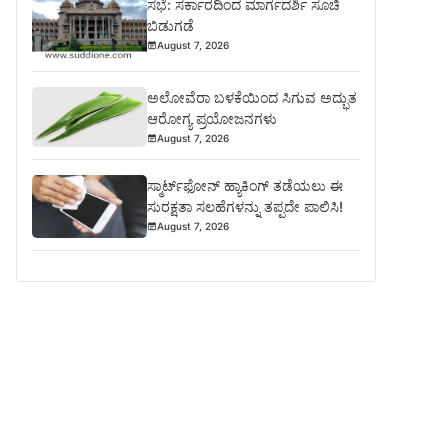
ಸಭೆ: ಸರ್ಕಾರದಿಂದ ಮಾರ್ಗದರ್ಶಿ ಸೂಚಿ
ಬಿಡುಗಡೆ
August 7, 2026
ಅಲೋವೆರಾ ಬಳಕೆಯಿಂದ ಸಿಗುವ ಅದ್ಭುತ
ಆರೋಗ್ಯ ಪ್ರಯೋಜನಗಳು
August 7, 2026
ಸ್ಮಾರ್ಟ್‌ಫೋನ್ ಹ್ಯಾಕಿಂಗ್ ತಡೆಯಲು ಈ
ಸುರಕ್ಷತಾ ಸಲಹೆಗಳನ್ನು ತಪ್ಪದೇ ಪಾಲಿಸಿ!
August 7, 2026