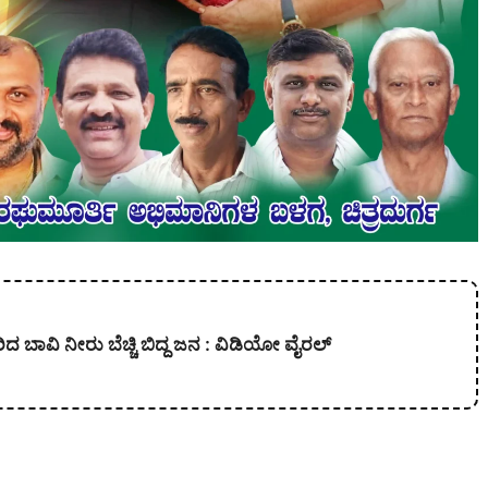
 ಹರಿದ ಬಾವಿ ನೀರು ಬೆಚ್ಚಿ ಬಿದ್ದ ಜನ : ವಿಡಿಯೋ ವೈರಲ್