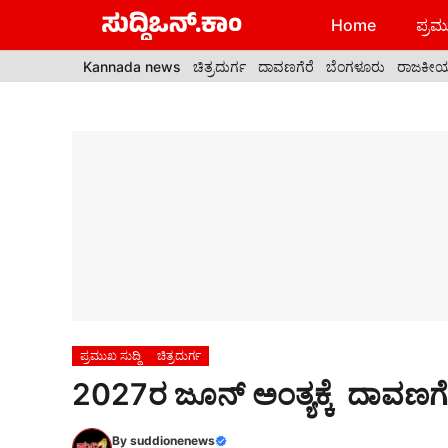
Skip
Home
ಪ್ರಮು
to
content
Kannada news
ಚಿತ್ರದುರ್ಗ
ದಾವಣಗೆರೆ
ಬೆಂಗಳೂರು
ರಾಜಕೀ
ಪ್ರಮುಖ ಸುದ್ದಿ
ಚಿತ್ರದುರ್ಗ
2027ರ ಜೂನ್ ಅಂತ್ಯಕ್ಕೆ ದಾವಣಗೆರೆ
By
suddionenews