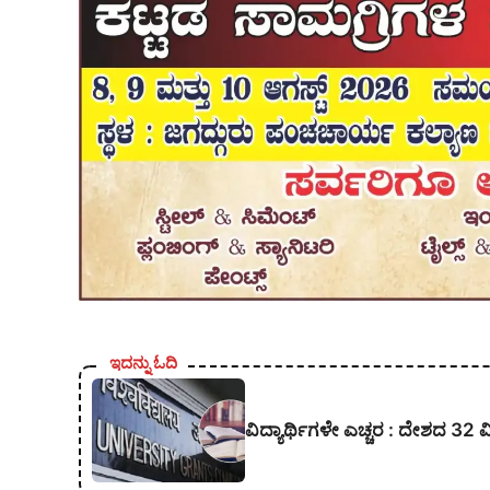
ಇದನ್ನು ಓದಿ
ವಿದ್ಯಾರ್ಥಿಗಳೇ ಎಚ್ಚರ : ದೇಶದ 32 ವ