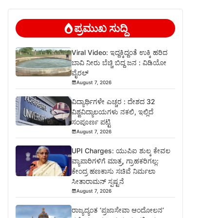
ಪ್ರಮುಖ ಸುದ್ದಿ
Viral Video: ಇದ್ದಕ್ಕಿದ್ದಂತೆ ಉಕ್ಕಿ ಹರಿದ
ಬಾವಿ ನೀರು ಬೆಚ್ಚಿ ಬಿದ್ದ ಜನ : ವಿಡಿಯೋ
ವೈರಲ್
August 7, 2026
ವಿದ್ಯಾರ್ಥಿಗಳೇ ಎಚ್ಚರ : ದೇಶದ 32
ವಿಶ್ವವಿದ್ಯಾಲಯಗಳು ನಕಲಿ, ಇಲ್ಲಿದೆ
ಸಂಪೂರ್ಣ ಪಟ್ಟಿ
August 7, 2026
UPI Charges: ಯುಪಿಐ ಶುಲ್ಕ ಕೇವಲ
ವ್ಯಾಪಾರಿಗಳಿಗೆ ಮಾತ್ರ, ಗ್ರಾಹಕರಿಗಲ್ಲ:
ಕೇಂದ್ರ ಹಣಕಾಸು ಸಚಿವೆ ನಿರ್ಮಲಾ
ಸೀತಾರಾಮನ್ ಸ್ಪಷ್ಟನೆ
August 7, 2026
ರಾಜ್ಯದ್ಯಂತ ‘ಪ್ರಜಾಸೇವಾ ಆಂದೋಲನ’