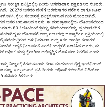
ತಿ ನಿರೀಕ್ಷಿತ ಮಟ್ಟದಲ್ಲಿಲ್ಲ ಎಂದು ಅಸಮಾಧಾನ ವ್ಯಕ್ತಪಡಿಸಿದ ಸಚಿವರು,
ೆಲಸವಾಗಿದೆ. 2027ರ ಜನವರಿ ವೇಳೆಗೆ ಭರಮಸಾಗರ ವರೆಗಿನ ಹಾಗೂ ಜೂನ್
ರ್ಣಗೊಳಿಸಿ, ರೈಲು ಸಂಚಾರಕ್ಕೆ ಮುಕ್ತಗೊಳಿಸುವ ಗುರಿ ಹೊಂದಲಾಗಿದೆ.
ಭಾಗದ ಜನರ ಬಹುಕಾಲದ ಕನಸು, ಈ ಮಹತ್ವಾಕಾಂಕ್ಷೆಯ ಯೋಜನೆಯಿಂದ
ಾರು 80 ಕಿಲೋಮೀಟರ್‍ಗಳಷ್ಟು ಕಡಿಮೆಯಾಗಲಿದ್ದು, ಪ್ರಯಾಣಿಕರಿಗೆ
ಾಗಿದ್ದ ಈ ಯೋಜನೆಗೆ ರಾಜ್ಯ ಸರ್ಕಾರವು ಭೂಸ್ವಾಧೀನ ಪ್ರಕ್ರಿಯೆಯಲ್ಲಿ
ಯಲ್ಲಿ ನಡೆಯುತ್ತಿರುವ ಹಳಿ ನಿರ್ಮಾಣ ಮತ್ತು ಇತರ ತಾಂತ್ರಿಕ ಕೆಲಸಗಳ
ಕಾಮಗಾರಿಗೆ ಆದ್ಯತೆ ನೀಡುವಂತೆ ಎಂಜಿನಿಯರ್‍ಗಳಿಗೆ ಸೂಚಿಸಿದ ಅವರು, ಈ
 ಆರ್ಥಿಕ ಮತ್ತು ಕೈಗಾರಿಕಾ ಅಭಿವೃದ್ಧಿಗೆ ಹೊಸ ವೇಗ ಸಿಗಲಿದೆ ಎಂದು
ನು ವಿಶ್ವಾಸಕ್ಕೆ ತೆಗೆದುಕೊಂಡು ಕೆಲಸ ಮಾಡುವಂತೆ ರೈಲ್ವೆ ಇಂಜಿನಿಯರ್
ಸೋಮಣ್ಣ, ಇನ್ನು ಮುಂದೆ ಪ್ರತಿ ತಿಂಗಳು ಅಧಿಕಾರಿಗಳೊಂದಿಗೆ ವಿಡಿಯೋ
ಗಿ ಸಚಿವರು ತಿಳಿಸಿದರು.