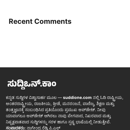
Recent Comments
ಕನ್ನಡ ಸುದ್ದಿಗಳ ವಿಶ್ವಾಸಾರ್ಹ ಮೂಲ —
suddione.com
ನಲ್ಲಿ ಓದಿ ರಾಷ್ಟ್ರೀಯ,
ಅಂತರರಾಷ್ಟ್ರೀಯ, ರಾಜಕೀಯ, ಕ್ರೀಡೆ, ಮನರಂಜನೆ, ವಾಣಿಜ್ಯ, ಶಿಕ್ಷಣ ಮತ್ತು
ತಂತ್ರಜ್ಞಾನಕ್ಕೆ ಸಂಬಂಧಿಸಿದ ಪ್ರತಿಯೊಂದು ಪ್ರಮುಖ ಅಪ್‌ಡೇಟ್. ನೀವು
ಯಾವಾಗಲೂ ಅಪ್‌ಡೇಟ್ ಆಗಿರಲು ನಾವು ವೇಗವಾದ, ನಿಖರವಾದ ಮತ್ತು
ನಿಷ್ಪಕ್ಷಪಾತವಾದ ಸುದ್ದಿಗಳನ್ನು ಸರಳ ಹಾಗೂ ಸ್ಪಷ್ಟ ಭಾಷೆಯಲ್ಲಿ ನೀಡುತ್ತೇವೆ.
ಸಂಪಾದಕರು:
ನಾಗೇಂದ್ರ ರೆಡ್ಡಿ ಪಿ.ಎಲ್