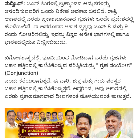
ಸುದ್ದಿಒನ್ :
ಜೂನ್ ತಿಂಗಳಲ್ಲಿ ಬ್ರಹ್ಮಾಂಡದ ಅದ್ಭುತಗಳನ್ನು
ಆನಂದಿಸುವವರಿಗೆ ಒಂದು ವಿಶೇಷ ಅವಕಾಶ ಬರಲಿದೆ. ರಾತ್ರಿ
ಆಕಾಶದಲ್ಲಿ ಎರಡು ಪ್ರಕಾಶಮಾನವಾದ ಗ್ರಹಗಳು ಒಂದೇ ಪ್ರದೇಶದಲ್ಲಿ
ಹೊಳೆಯಲಿವೆ. ಈ ಅಪರೂಪದ ಆಕಾಶ ದೃಶ್ಯವು ಜೂನ್ 8 ಮತ್ತು 9
ರಂದು ಗೋಚರಿಸಲಿದ್ದು, ಇದನ್ನು ವಿಶ್ವದ ಅನೇಕ ಭಾಗಗಳಲ್ಲಿ ಹಾಗೂ
ಭಾರತದಲ್ಲಿಯೂ ವೀಕ್ಷಿಸಬಹುದು.
ಖಗೋಳಶಾಸ್ತ್ರದಲ್ಲಿ, ಭೂಮಿಯಿಂದ ನೋಡಿದಾಗ ಎರಡು ಗ್ರಹಗಳು
ಬಹಳ ಹತ್ತಿರದಲ್ಲಿ ಕಾಣಿಸಿಕೊಳ್ಳುವ ಪರಿಸ್ಥಿತಿಯನ್ನು ” ಗ್ರಹ ಸಂಯೋಗ”
(Conjunction)
ಎಂದು ಕರೆಯಲಾಗುತ್ತದೆ. ಈ ಬಾರಿ, ಶುಕ್ರ ಮತ್ತು ಗುರು ಪರಸ್ಪರ
ಬಹಳ ಹತ್ತಿರದಲ್ಲಿ ಕಾಣಿಸಿಕೊಳ್ಳುತ್ತವೆ. ಆದ್ದರಿಂದ, ಅವು ಆಕಾಶದಲ್ಲಿ
ಎರಡು ಪ್ರಕಾಶಮಾನವಾದ ದೀಪಗಳಂತೆ ಹೊಳೆಯುವಂತೆ ಕಾಣುತ್ತವೆ.