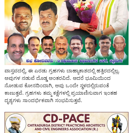
ವಾಸ್ತವದಲ್ಲಿ, ಈ ಎರಡು ಗ್ರಹಗಳು ಬಾಹ್ಯಾಕಾಶದಲ್ಲಿ ಹತ್ತಿರದಲ್ಲಿಲ್ಲ.
ಅವುಗಳ ನಡುವೆ ದೊಡ್ಡ ಅಂತರವಿದೆ. ಆದರೆ ಭೂಮಿಯಿಂದ
ನೋಡುವ ಕೋನದಿಂದಾಗಿ, ಅವು ಒಂದೇ ಸ್ಥಳದಲ್ಲಿರುವಂತೆ
ಕಾಣುತ್ತವೆ. ಗ್ರಹಗಳು ತಮ್ಮ ಕಕ್ಷೆಗಳಲ್ಲಿ ಪ್ರಯಾಣಿಸುವಾಗ ಇಂತಹ
ದೃಶ್ಯಗಳು ಸಾಂದರ್ಭಿಕವಾಗಿ ಸಂಭವಿಸುತ್ತವೆ.