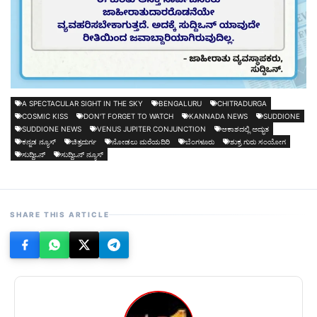
A SPECTACULAR SIGHT IN THE SKY
BENGALURU
CHITRADURGA
COSMIC KISS
DON'T FORGET TO WATCH
KANNADA NEWS
SUDDIONE
SUDDIONE NEWS
VENUS JUPITER CONJUNCTION
ಆಕಾಶದಲ್ಲಿ ಅದ್ಭುತ
ಕನ್ನಡ ನ್ಯೂಸ್
ಚಿತ್ರದುರ್ಗ
ನೋಡಲು ಮರೆಯದಿರಿ
ಬೆಂಗಳೂರು
ಶುಕ್ರ ಗುರು ಸಂಯೋಗ
ಸುದ್ದಿಒನ್
ಸುದ್ದಿಒನ್ ನ್ಯೂಸ್
SHARE THIS ARTICLE