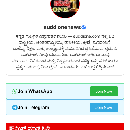
suddionenews
ಕನ್ನಡ ಸುದ್ದಿಗಳ ವಿಶ್ವಾಸಾರ್ಹ ಮೂಲ — suddione.com ನಲ್ಲಿ ಓದಿ
ರಾಷ್ಟ್ರೀಯ, ಅಂತರರಾಷ್ಟ್ರೀಯ, ರಾಜಕೀಯ, ಕ್ರೀಡೆ, ಮನರಂಜನೆ,
ವಾಣಿಜ್ಯ, ಶಿಕ್ಷಣ ಮತ್ತು ತಂತ್ರಜ್ಞಾನಕ್ಕೆ ಸಂಬಂಧಿಸಿದ ಪ್ರತಿಯೊಂದು ಪ್ರಮುಖ
ಅಪ್‌ಡೇಟ್. ನೀವು ಯಾವಾಗಲೂ ಅಪ್‌ಡೇಟ್ ಆಗಿರಲು ನಾವು
ವೇಗವಾದ, ನಿಖರವಾದ ಮತ್ತು ನಿಷ್ಪಕ್ಷಪಾತವಾದ ಸುದ್ದಿಗಳನ್ನು ಸರಳ ಹಾಗೂ
ಸ್ಪಷ್ಟ ಭಾಷೆಯಲ್ಲಿ ನೀಡುತ್ತೇವೆ. ಸಂಪಾದಕರು: ನಾಗೇಂದ್ರ ರೆಡ್ಡಿ ಪಿ.ಎಲ್
Join WhatsApp
Join Now
Join Telegram
Join Now
ಮಿಸ್ ಮಾಡ್ದೆ ಓದಿ