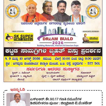
ಇದನ್ನು ಓದಿ
ಎಸ್‍ಐಆರ್: ಶೇ.90.17 ಗಣತಿ ನಮೂನೆಗಳ
ಡಿಜಿಟಲೀಕರಣ ಪೂರ್ಣ : ಜಿಲ್ಲಾಧಿಕಾರಿ ಟಿ.ವೆಂಕಟೇಶ್