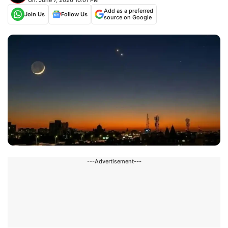
Add as a preferred
Join Us
Follow Us
source on Google
---Advertisement---