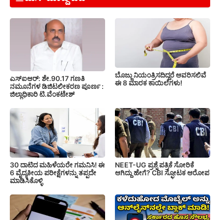
ಬೊಜ್ಜು ನಿಯಂತ್ರಿಸದಿದ್ದರೆ ಆವರಿಸಲಿವೆ
ಎಸ್‍ಐಆರ್: ಶೇ.90.17 ಗಣತಿ
ಈ 8 ಮಾರಕ ಕಾಯಿಲೆಗಳು!
ನಮೂನೆಗಳ ಡಿಜಿಟಲೀಕರಣ ಪೂರ್ಣ :
ಜಿಲ್ಲಾಧಿಕಾರಿ ಟಿ.ವೆಂಕಟೇಶ್
30 ದಾಟಿದ ಮಹಿಳೆಯರೇ ಗಮನಿಸಿ! ಈ
NEET-UG ಪ್ರಶ್ನೆ ಪತ್ರಿಕೆ ಸೋರಿಕೆ
6 ವೈದ್ಯಕೀಯ ಪರೀಕ್ಷೆಗಳನ್ನು ತಪ್ಪದೇ
ಆಗಿದ್ದು ಹೇಗೆ? CBI ಸ್ಫೋಟಕ ಆರೋಪ
ಮಾಡಿಸಿಕೊಳ್ಳಿ