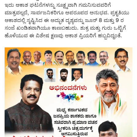
ಇದು ಆಕಾಶ ಘಟನೆಗಳನ್ನು ಸೂಕ್ಷ್ಮವಾಗಿ ಗಮನಿಸುವವರಿಗೆ
ಮಾತ್ರವಲ್ಲದೆ, ಸಾರ್ವಜನಿಕರಿಗೂ ಅಪರೂಪದ ಅನುಭವ. ಪ್ರಕೃತಿಯು
ಆಕಾಶದಲ್ಲಿ ಸೃಷ್ಟಿಸಿದ ಈ ಅದ್ಭುತ ದೃಶ್ಯವನ್ನು ಜೂನ್ 8 ಮತ್ತು 9 ರ
ಸಂಜೆ ಖಂಡಿತವಾಗಿಯೂ ಕಾಣಬಹುದು. ಶುಕ್ರ ಮತ್ತು ಗುರು ಒಟ್ಟಿಗೆ
ಹೊಳೆಯುವ ಈ ವಿಶೇಷ ಕ್ಷಣವು ಆಕಾಶ ಪ್ರಿಯರಿಗೆ ಹಬ್ಬವಿದ್ದಂತೆ.