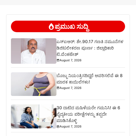
ಪ್ರಮುಖ ಸುದ್ದಿ
ಎಸ್‍ಐಆರ್: ಶೇ.90.17 ಗಣತಿ ನಮೂನೆಗಳ
ಡಿಜಿಟಲೀಕರಣ ಪೂರ್ಣ : ಜಿಲ್ಲಾಧಿಕಾರಿ
ಟಿ.ವೆಂಕಟೇಶ್
August 7, 2026
ಬೊಜ್ಜು ನಿಯಂತ್ರಿಸದಿದ್ದರೆ ಆವರಿಸಲಿವೆ ಈ 8
ಮಾರಕ ಕಾಯಿಲೆಗಳು!
August 7, 2026
30 ದಾಟಿದ ಮಹಿಳೆಯರೇ ಗಮನಿಸಿ! ಈ 6
ವೈದ್ಯಕೀಯ ಪರೀಕ್ಷೆಗಳನ್ನು ತಪ್ಪದೇ
ಮಾಡಿಸಿಕೊಳ್ಳಿ
August 7, 2026