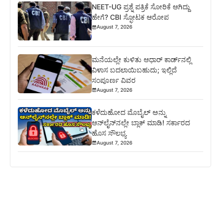
NEET-UG ಪ್ರಶ್ನೆ ಪತ್ರಿಕೆ ಸೋರಿಕೆ ಆಗಿದ್ದು
ಹೇಗೆ? CBI ಸ್ಫೋಟಕ ಆರೋಪ
August 7, 2026
ಮನೆಯಲ್ಲೇ ಕುಳಿತು ಆಧಾರ್ ಕಾರ್ಡ್‌ನಲ್ಲಿ
ವಿಳಾಸ ಬದಲಾಯಿಬಹುದು; ಇಲ್ಲಿದೆ
ಸಂಪೂರ್ಣ ವಿವರ
August 7, 2026
ಕಳೆದುಹೋದ ಮೊಬೈಲ್ ಅನ್ನು
ಆನ್‌ಲೈನ್‌ನಲ್ಲೇ ಬ್ಲಾಕ್ ಮಾಡಿ! ಸರ್ಕಾರದ
ಹೊಸ ಸೌಲಭ್ಯ
August 7, 2026